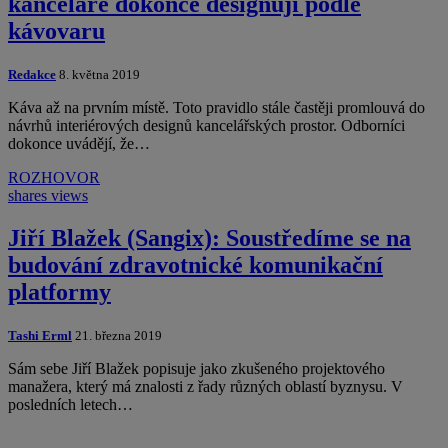
kanceláře dokonce designují podle
kávovaru
Redakce
8. května 2019
Káva až na prvním místě. Toto pravidlo stále častěji promlouvá do
návrhů interiérových designů kancelářských prostor. Odborníci
dokonce uvádějí, že…
ROZHOVOR
shares
views
Jiří Blažek (Sangix): Soustředíme se na
budování zdravotnické komunikační
platformy
Tashi Erml
21. března 2019
Sám sebe Jiří Blažek popisuje jako zkušeného projektového
manažera, který má znalosti z řady různých oblastí byznysu. V
posledních letech…