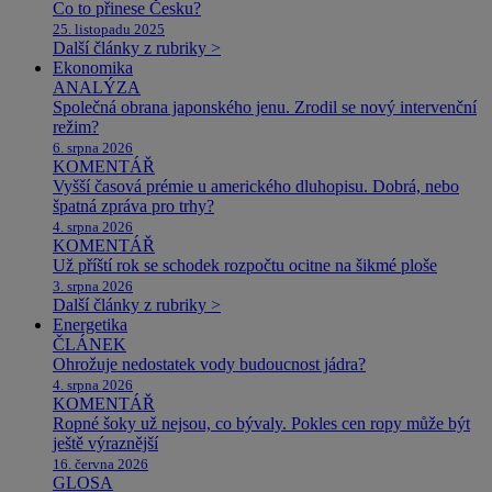
Co to přinese Česku?
25. listopadu 2025
Další články z rubriky >
Ekonomika
ANALÝZA
Společná obrana japonského jenu. Zrodil se nový intervenční
režim?
6. srpna 2026
KOMENTÁŘ
Vyšší časová prémie u amerického dluhopisu. Dobrá, nebo
špatná zpráva pro trhy?
4. srpna 2026
KOMENTÁŘ
Už příští rok se schodek rozpočtu ocitne na šikmé ploše
3. srpna 2026
Další články z rubriky >
Energetika
ČLÁNEK
Ohrožuje nedostatek vody budoucnost jádra?
4. srpna 2026
KOMENTÁŘ
Ropné šoky už nejsou, co bývaly. Pokles cen ropy může být
ještě výraznější
16. června 2026
GLOSA