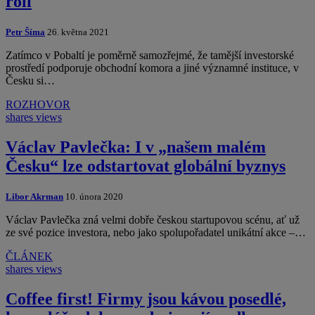
roli
Petr Šíma
26. května 2021
Zatímco v Pobaltí je poměrně samozřejmé, že tamější investorské
prostředí podporuje obchodní komora a jiné významné instituce, v
Česku si…
ROZHOVOR
shares
views
Václav Pavlečka: I v „našem malém
Česku“ lze odstartovat globální byznys
Libor Akrman
10. února 2020
Václav Pavlečka zná velmi dobře českou startupovou scénu, ať už
ze své pozice investora, nebo jako spolupořadatel unikátní akce –…
ČLÁNEK
shares
views
Coffee first! Firmy jsou kávou posedlé,