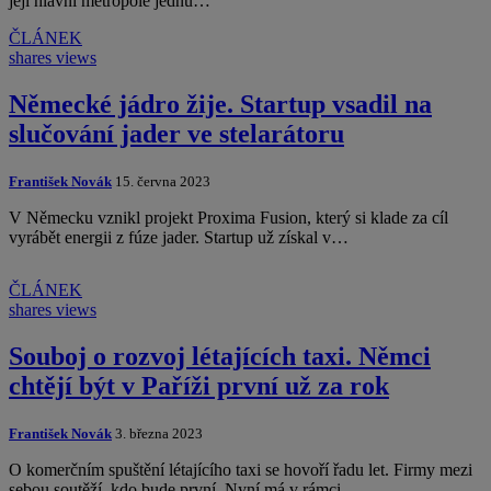
její hlavní metropole jednu…
ČLÁNEK
shares
views
Německé jádro žije. Startup vsadil na
slučování jader ve stelarátoru
František Novák
15. června 2023
V Německu vznikl projekt Proxima Fusion, který si klade za cíl
vyrábět energii z fúze jader. Startup už získal v…
ČLÁNEK
shares
views
Souboj o rozvoj létajících taxi. Němci
chtějí být v Paříži první už za rok
František Novák
3. března 2023
O komerčním spuštění létajícího taxi se hovoří řadu let. Firmy mezi
sebou soutěží, kdo bude první. Nyní má v rámci…