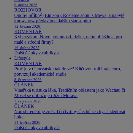
9. dubna 2026
ROZHOVOR
Ondřej Stříbný (Eldison): Rosteme spolu s Mews, a nabyté
know-how předáváme dalším start-upům
12. března 2026
KOMENTÁŘ
Kyberzákon: Nové povinnosti, rizika, nebo příležitost pro
malé a střední firmy?
16. dubna 2025
Další články z rubriky >
Lifestyle
KOMENTÁŘ
Proč je v Chorvatsku tak draze? Klíčovou roli hraje euro,
potvrzují akademické studie
8. července 2026
ČLÁNEK
Vinařská turistika láká. Tradičním oblastem jako Wachau či
Mosel se přibližuje i Jižní Morava
7. července 2026
ČLÁNEK
Národ trenérů je zpět. Tři čtvrtiny Čechů se chystá sledovat
hokej
14. května 2026
Další články z rubriky >