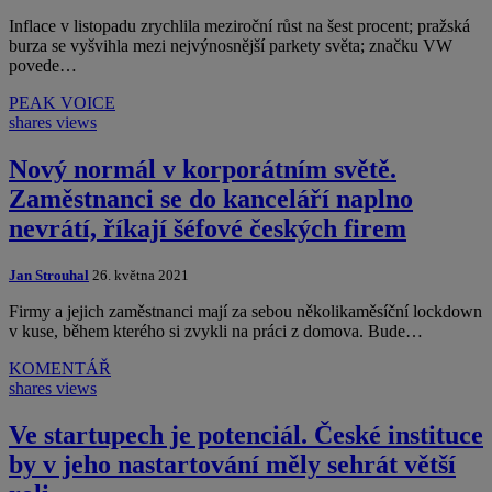
Inflace v listopadu zrychlila meziroční růst na šest procent; pražská
burza se vyšvihla mezi nejvýnosnější parkety světa; značku VW
povede…
PEAK VOICE
shares
views
Nový normál v korporátním světě.
Zaměstnanci se do kanceláří naplno
nevrátí, říkají šéfové českých firem
Jan Strouhal
26. května 2021
Firmy a jejich zaměstnanci mají za sebou několikaměsíční lockdown
v kuse, během kterého si zvykli na práci z domova. Bude…
KOMENTÁŘ
shares
views
Ve startupech je potenciál. České instituce
by v jeho nastartování měly sehrát větší