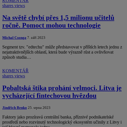
KOMENTÁŘ
shares
views
Na světě chybí přes 1,5 milionu učitelů
ročně. Pomoct mohou technologie
Michal Csonga
7. září 2023
Segment tzv. "edtechu" může představovat v příštích letech jednu z
nejatraktivnějších oblastí, která bude výrazně růst a ovlivňovat
způsob studia…
KOMENTÁŘ
shares
views
Pobaltská štika prohání velmoci. Litva je
vycházející fintechovou hvězdou
Jindřich Benko
25. srpna 2023
Faktory jako prozíravá centrální banka, příznivé podnikatelské
prostředí nebo rozvinutý technologický ekosystém učinily z Litvy i