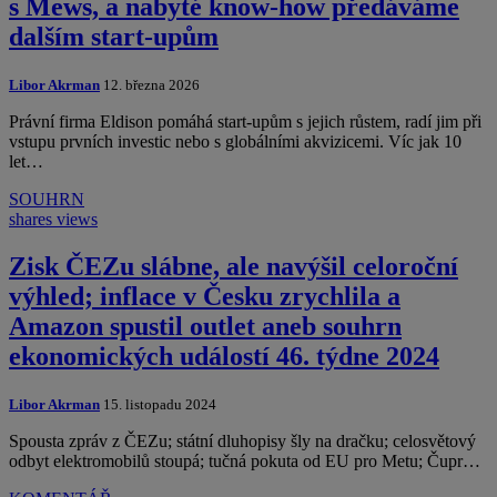
s Mews, a nabyté know-how předáváme
dalším start-upům
Libor Akrman
12. března 2026
Právní firma Eldison pomáhá start-upům s jejich růstem, radí jim při
vstupu prvních investic nebo s globálními akvizicemi. Víc jak 10
let…
SOUHRN
shares
views
Zisk ČEZu slábne, ale navýšil celoroční
výhled; inflace v Česku zrychlila a
Amazon spustil outlet aneb souhrn
ekonomických událostí 46. týdne 2024
Libor Akrman
15. listopadu 2024
Spousta zpráv z ČEZu; státní dluhopisy šly na dračku; celosvětový
odbyt elektromobilů stoupá; tučná pokuta od EU pro Metu; Čupr…