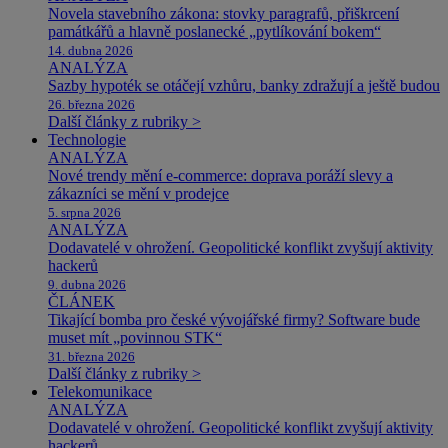
Novela stavebního zákona: stovky paragrafů, přiškrcení
památkářů a hlavně poslanecké „pytlíkování bokem“
14. dubna 2026
ANALÝZA
Sazby hypoték se otáčejí vzhůru, banky zdražují a ještě budou
26. března 2026
Další články z rubriky >
Technologie
ANALÝZA
Nové trendy mění e-commerce: doprava poráží slevy a
zákazníci se mění v prodejce
5. srpna 2026
ANALÝZA
Dodavatelé v ohrožení. Geopolitické konflikt zvyšují aktivity
hackerů
9. dubna 2026
ČLÁNEK
Tikající bomba pro české vývojářské firmy? Software bude
muset mít „povinnou STK“
31. března 2026
Další články z rubriky >
Telekomunikace
ANALÝZA
Dodavatelé v ohrožení. Geopolitické konflikt zvyšují aktivity
hackerů