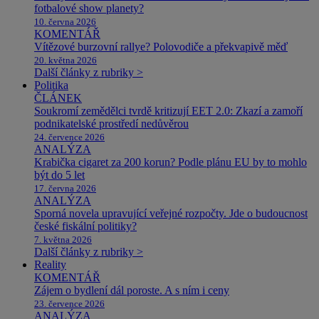
fotbalové show planety?
10. června 2026
KOMENTÁŘ
Vítězové burzovní rallye? Polovodiče a překvapivě měď
20. května 2026
Další články z rubriky >
Politika
ČLÁNEK
Soukromí zemědělci tvrdě kritizují EET 2.0: Zkazí a zamoří
podnikatelské prostředí nedůvěrou
24. července 2026
ANALÝZA
Krabička cigaret za 200 korun? Podle plánu EU by to mohlo
být do 5 let
17. června 2026
ANALÝZA
Sporná novela upravující veřejné rozpočty. Jde o budoucnost
české fiskální politiky?
7. května 2026
Další články z rubriky >
Reality
KOMENTÁŘ
Zájem o bydlení dál poroste. A s ním i ceny
23. července 2026
ANALÝZA