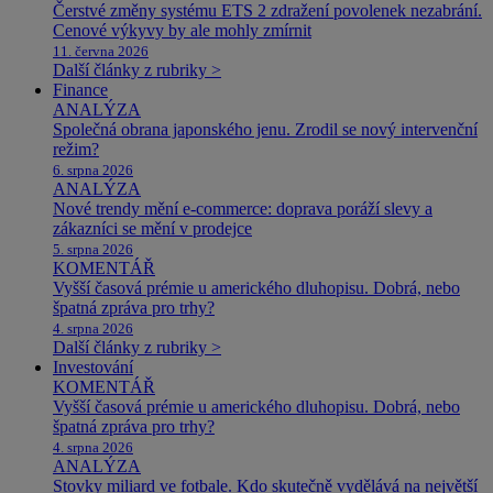
Čerstvé změny systému ETS 2 zdražení povolenek nezabrání.
Cenové výkyvy by ale mohly zmírnit
11. června 2026
Další články z rubriky >
Finance
ANALÝZA
Společná obrana japonského jenu. Zrodil se nový intervenční
režim?
6. srpna 2026
ANALÝZA
Nové trendy mění e-commerce: doprava poráží slevy a
zákazníci se mění v prodejce
5. srpna 2026
KOMENTÁŘ
Vyšší časová prémie u amerického dluhopisu. Dobrá, nebo
špatná zpráva pro trhy?
4. srpna 2026
Další články z rubriky >
Investování
KOMENTÁŘ
Vyšší časová prémie u amerického dluhopisu. Dobrá, nebo
špatná zpráva pro trhy?
4. srpna 2026
ANALÝZA
Stovky miliard ve fotbale. Kdo skutečně vydělává na největší