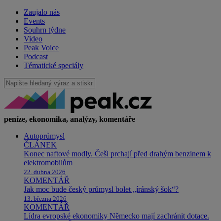
Zaujalo nás
Events
Souhrn týdne
Video
Peak Voice
Podcast
Tématické speciály
peníze, ekonomika, analýzy, komentáře
Autoprůmysl
ČLÁNEK
Konec naftové modly. Češi prchají před drahým benzinem k
elektromobilům
22. dubna 2026
KOMENTÁŘ
Jak moc bude český průmysl bolet „íránský šok“?
13. března 2026
KOMENTÁŘ
Lídra evropské ekonomiky Německo mají zachránit dotace.