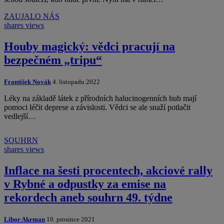
ZAUJALO NÁS
shares
views
Houby magický: vědci pracují na
bezpečném „tripu“
František Novák
4. listopadu 2022
Léky na základě látek z přírodních halucinogenních hub mají
pomoci léčit deprese a závislosti. Vědci se ale snaží potlačit
vedlejší…
SOUHRN
shares
views
Inflace na šesti procentech, akciové rally
v Rybné a odpustky za emise na
rekordech aneb souhrn 49. týdne
Libor Akrman
10. prosince 2021