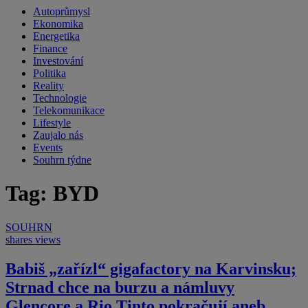
Autoprůmysl
Ekonomika
Energetika
Finance
Investování
Politika
Reality
Technologie
Telekomunikace
Lifestyle
Zaujalo nás
Events
Souhrn týdne
Tag: BYD
SOUHRN
shares
views
Babiš „zařízl“ gigafactory na Karvinsku;
Strnad chce na burzu a námluvy
Glencore a Rio Tinto pokračují aneb