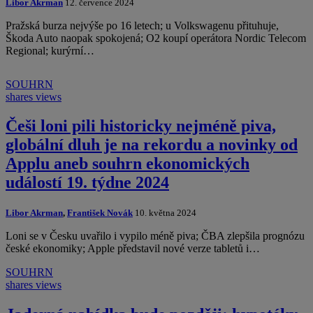
Libor Akrman
12. července 2024
Pražská burza nejvýše po 16 letech; u Volkswagenu přituhuje,
Škoda Auto naopak spokojená; O2 koupí operátora Nordic Telecom
Regional; kurýrní…
SOUHRN
shares
views
Češi loni pili historicky nejméně piva,
globální dluh je na rekordu a novinky od
Applu aneb souhrn ekonomických
událostí 19. týdne 2024
Libor Akrman
,
František Novák
10. května 2024
Loni se v Česku uvařilo i vypilo méně piva; ČBA zlepšila prognózu
české ekonomiky; Apple představil nové verze tabletů i…
SOUHRN
shares
views