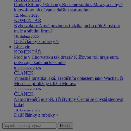
Ondřej Stříbný (Eldison): Rosteme spolu s Mews, a nabyté
know-how předáváme dalším start-upům
12. března 2026
KOMENTÁŘ
Kyberzákon: Nové povinnosti, rizika, nebo příležitost pro
malé a střední firmy?
16. dubna 2025
Další články z rubriky >
Lifestyle
KOMENTÁŘ
Proč je v Chorvatsku tak draze? Klíčovou roli hraje euro,
potvrzují akademické studie
8. července 2026
ČLÁNEK
Vinařská turistika láká. Tradičním oblastem jako Wachau či
Mosel se přibližuje i Jižní Morava
7. července 2026
ČLÁNEK
Národ trenérů je zpět. Tři čtvrtiny Čechů se chystá sledovat
hokej
14. května 2026
Další články z rubriky >
Hledat