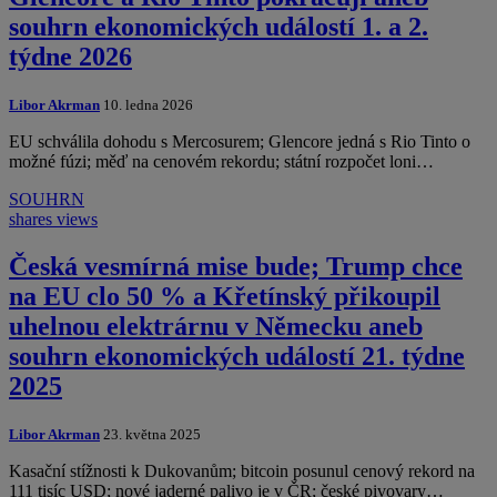
souhrn ekonomických událostí 1. a 2.
týdne 2026
Libor Akrman
10. ledna 2026
EU schválila dohodu s Mercosurem; Glencore jedná s Rio Tinto o
možné fúzi; měď na cenovém rekordu; státní rozpočet loni…
SOUHRN
shares
views
Česká vesmírná mise bude; Trump chce
na EU clo 50 % a Křetínský přikoupil
uhelnou elektrárnu v Německu aneb
souhrn ekonomických událostí 21. týdne
2025
Libor Akrman
23. května 2025
Kasační stížnosti k Dukovanům; bitcoin posunul cenový rekord na
111 tisíc USD; nové jaderné palivo je v ČR; české pivovary…