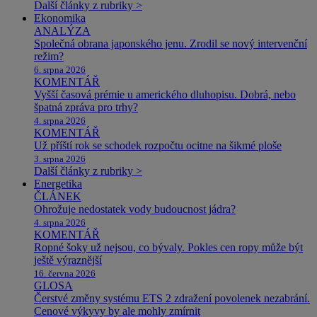
Další články z rubriky >
Ekonomika
ANALÝZA
Společná obrana japonského jenu. Zrodil se nový intervenční
režim?
6. srpna 2026
KOMENTÁŘ
Vyšší časová prémie u amerického dluhopisu. Dobrá, nebo
špatná zpráva pro trhy?
4. srpna 2026
KOMENTÁŘ
Už příští rok se schodek rozpočtu ocitne na šikmé ploše
3. srpna 2026
Další články z rubriky >
Energetika
ČLÁNEK
Ohrožuje nedostatek vody budoucnost jádra?
4. srpna 2026
KOMENTÁŘ
Ropné šoky už nejsou, co bývaly. Pokles cen ropy může být
ještě výraznější
16. června 2026
GLOSA
Čerstvé změny systému ETS 2 zdražení povolenek nezabrání.
Cenové výkyvy by ale mohly zmírnit