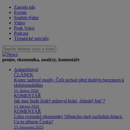
Zaujalo nás
Events
Souhrn týdne
Video
Peak Voice
Podcast
Tématické speciály
peníze, ekonomika, analýzy, komentáře
Autoprůmysl
ČLÁNEK
Konec naftové modly. Češi prchají před drahým benzinem k
elektromobilům
22. dubna 2026
KOMENTÁŘ
Jak moc bude český průmysl bolet „íránský šok“?
13. března 2026
KOMENTÁŘ
Lídra evropské ekonomiky Německo mají zachránit dotace.
Co to přinese Česku?
25. listopadu 2025