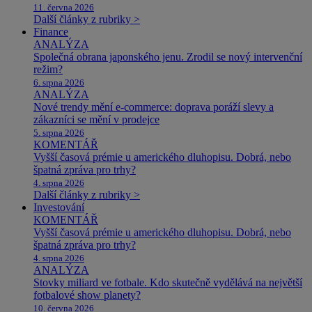
11. června 2026
Další články z rubriky >
Finance
ANALÝZA
Společná obrana japonského jenu. Zrodil se nový intervenční
režim?
6. srpna 2026
ANALÝZA
Nové trendy mění e-commerce: doprava poráží slevy a
zákazníci se mění v prodejce
5. srpna 2026
KOMENTÁŘ
Vyšší časová prémie u amerického dluhopisu. Dobrá, nebo
špatná zpráva pro trhy?
4. srpna 2026
Další články z rubriky >
Investování
KOMENTÁŘ
Vyšší časová prémie u amerického dluhopisu. Dobrá, nebo
špatná zpráva pro trhy?
4. srpna 2026
ANALÝZA
Stovky miliard ve fotbale. Kdo skutečně vydělává na největší
fotbalové show planety?
10. června 2026