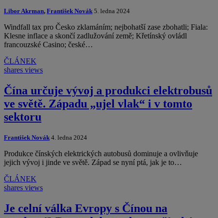
Libor Akrman
,
František Novák
5. ledna 2024
Windfall tax pro Česko zklamáním; nejbohatší zase zbohatli; Fiala:
Klesne inflace a skončí zadlužování země; Křetínský ovládl
francouzské Casino; české…
ČLÁNEK
shares
views
Čína určuje vývoj a produkci elektrobusů
ve světě. Západu „ujel vlak“ i v tomto
sektoru
František Novák
4. ledna 2024
Produkce čínských elektrických autobusů dominuje a ovlivňuje
jejich vývoj i jinde ve světě. Západ se nyní ptá, jak je to…
ČLÁNEK
shares
views
Je celní válka Evropy s Čínou na