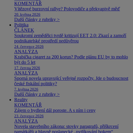
KOMENTÁŘ
Vítězové burzovní rallye? Polovodiče a překvapivě měď
20. května 2026
Další články z rubriky >
Politika
ČLÁNEK
Soukromí zemědělci tvrdě kritizují EET 2.0: Zkazí a zamoří
podnikatelské prostředí nedůvěrou
24. července 2026
ANALÝZA
Krabička cigaret za 200 korun? Podle plánu EU by to mohlo
být do 5 let
17. června 2026
ANALÝZA
Sporná novela upravující veřejné rozpočty. Jde o budoucnost
české fiskální politiky?
7. května 2026
Další články z rubriky >
Reality
KOMENTÁŘ
Zájem o bydlení dál poroste. A s ním i ceny
23. července 2026
ANALÝZA
Novela stavebního zákona: stovky paragrafů, přiškrcení
památkářů a hlavně poslanecké „pytlíkování bokem“