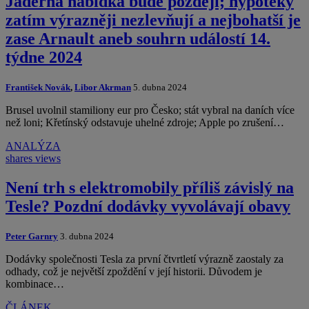
Jaderná nabídka bude později; hypotéky
zatím výrazněji nezlevňují a nejbohatší je
zase Arnault aneb souhrn událostí 14.
týdne 2024
František Novák
,
Libor Akrman
5. dubna 2024
Brusel uvolnil stamiliony eur pro Česko; stát vybral na daních více
než loni; Křetínský odstavuje uhelné zdroje; Apple po zrušení…
ANALÝZA
shares
views
Není trh s elektromobily příliš závislý na
Tesle? Pozdní dodávky vyvolávají obavy
Peter Garnry
3. dubna 2024
Dodávky společnosti Tesla za první čtvrtletí výrazně zaostaly za
odhady, což je největší zpoždění v její historii. Důvodem je
kombinace…
ČLÁNEK