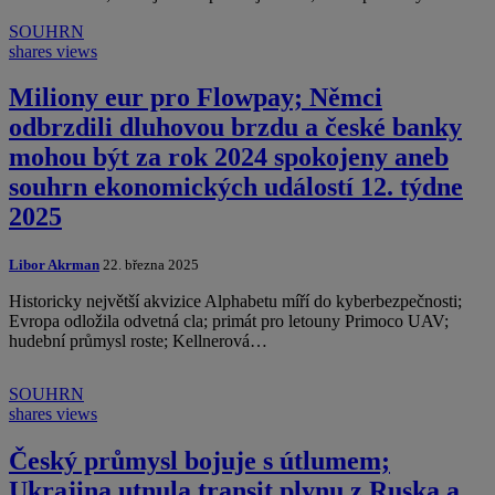
SOUHRN
shares
views
Miliony eur pro Flowpay; Němci
odbrzdili dluhovou brzdu a české banky
mohou být za rok 2024 spokojeny aneb
souhrn ekonomických událostí 12. týdne
2025
Libor Akrman
22. března 2025
Historicky největší akvizice Alphabetu míří do kyberbezpečnosti;
Evropa odložila odvetná cla; primát pro letouny Primoco UAV;
hudební průmysl roste; Kellnerová…
SOUHRN
shares
views
Český průmysl bojuje s útlumem;
Ukrajina utnula transit plynu z Ruska a