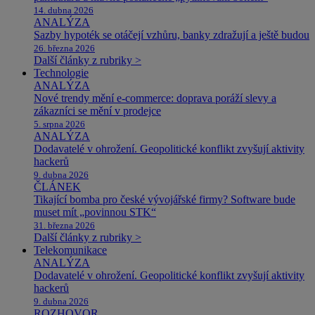
14. dubna 2026
ANALÝZA
Sazby hypoték se otáčejí vzhůru, banky zdražují a ještě budou
26. března 2026
Další články z rubriky >
Technologie
ANALÝZA
Nové trendy mění e-commerce: doprava poráží slevy a
zákazníci se mění v prodejce
5. srpna 2026
ANALÝZA
Dodavatelé v ohrožení. Geopolitické konflikt zvyšují aktivity
hackerů
9. dubna 2026
ČLÁNEK
Tikající bomba pro české vývojářské firmy? Software bude
muset mít „povinnou STK“
31. března 2026
Další články z rubriky >
Telekomunikace
ANALÝZA
Dodavatelé v ohrožení. Geopolitické konflikt zvyšují aktivity
hackerů
9. dubna 2026
ROZHOVOR