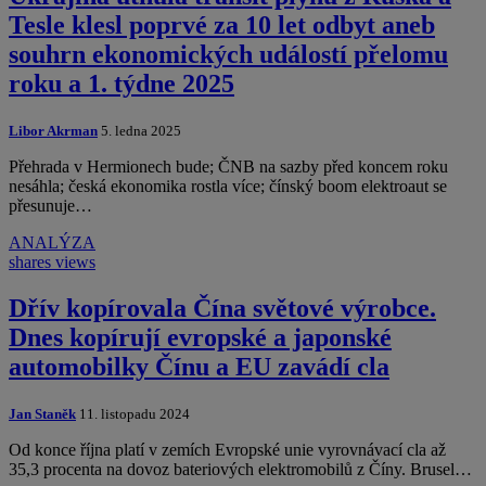
Tesle klesl poprvé za 10 let odbyt aneb
souhrn ekonomických událostí přelomu
roku a 1. týdne 2025
Libor Akrman
5. ledna 2025
Přehrada v Hermionech bude; ČNB na sazby před koncem roku
nesáhla; česká ekonomika rostla více; čínský boom elektroaut se
přesunuje…
ANALÝZA
shares
views
Dřív kopírovala Čína světové výrobce.
Dnes kopírují evropské a japonské
automobilky Čínu a EU zavádí cla
Jan Staněk
11. listopadu 2024
Od konce října platí v zemích Evropské unie vyrovnávací cla až
35,3 procenta na dovoz bateriových elektromobilů z Číny. Brusel…