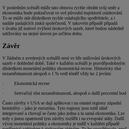
V posledním scénáři může tato obnova rychle obrátit svůj směr a
ekonomika bude pokračovat ve své původní trajektorií oslabování.
To se může stát důsledkem rychle oslabujícího spotřebitele, a i
nadále padajících zisků společností. V takovém případě připadá
v úvahu již nulové zvýšení úrokových sazeb, které budou následně
udržovány na stejné úrovni po určitou dobu.
Závěr
V žádném z uvedených scénářů není ve hře snižování úrokových
sazeb v dohledné době. Také v každém scénáři je pravděpodobným
důsledkem monetární politiky ekonomická recese. Historicky růst
nezaměstnanosti alespoň o 1 % vedl téměř vždy ke 2 jevům:
· Ekonomická recese
· Setrvačný růst nezaměstnanosti, alespoň o další procentní bod
Často závěry v USA se dají aplikovat i na ostatní regiony západní
hemisféry – jako je eurozóna. Tyto regiony jsou totiž silně
integrované a chovají se často jako jedna a ta samá ekonomika. Lze
tedy s jistou opatrností tyto závěry rozšířit i na evropské státy. Další
vývoj monetární politiky a ekonomiky je tudíž v každém případě
nepříznivý vzhledem k rizikovým aktivům. To by vysvětlovalo, proč