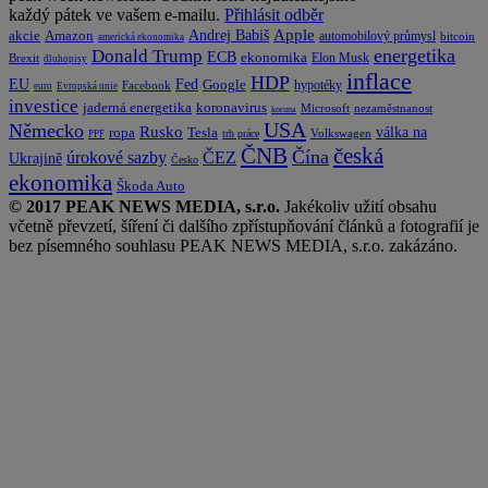
každý pátek ve vašem e-mailu.
Přihlásit odběr
Apple
Amazon
Andrej Babiš
akcie
automobilový průmysl
bitcoin
americká ekonomika
energetika
Donald Trump
ECB
ekonomika
Elon Musk
Brexit
dluhopisy
inflace
HDP
EU
Fed
Google
hypotéky
Facebook
euro
Evropská unie
investice
koronavirus
jaderná energetika
nezaměstnanost
Microsoft
koruna
USA
Německo
Rusko
Tesla
válka na
ropa
trh práce
Volkswagen
PPF
česká
ČNB
Čína
ČEZ
úrokové sazby
Ukrajině
Česko
ekonomika
Škoda Auto
© 2017 PEAK NEWS MEDIA, s.r.o.
Jakékoliv užití obsahu
včetně převzetí, šíření či dalšího zpřístupňování článků a fotografií je
bez písemného souhlasu PEAK NEWS MEDIA, s.r.o. zakázáno.