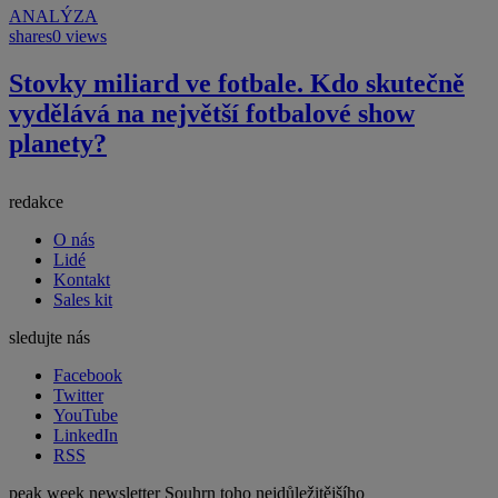
ANALÝZA
shares
0 views
Stovky miliard ve fotbale. Kdo skutečně
vydělává na největší fotbalové show
planety?
redakce
O nás
Lidé
Kontakt
Sales kit
sledujte nás
Facebook
Twitter
YouTube
LinkedIn
RSS
peak week newsletter
Souhrn toho nejdůležitějšího