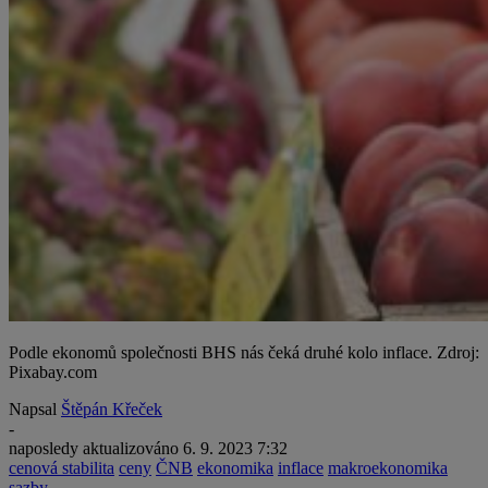
Podle ekonomů společnosti BHS nás čeká druhé kolo inflace. Zdroj:
Pixabay.com
Napsal
Štěpán Křeček
-
naposledy aktualizováno
6. 9. 2023 7:32
cenová stabilita
ceny
ČNB
ekonomika
inflace
makroekonomika
sazby