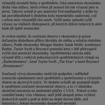
výrazněji neoslabí firmy a spotřebitele, čeká americkou ekonomiku
druhá vlna inflace, která ovšem již nemusí být tak výrazná jako ta
první. Takový scénář je pro americký Fed nepřijatelný a došlo by
tak pravděpodobně k druhému kolu monetárního utahování, což
s sebou nese výraznější růst sazeb. Vyšší sazby způsobí vyšší
výnosy na vládních dluhopisech, při kterých držení rizikových aktiv
bude již úplně nesmyslné.
Je ovšem možné, že současná obnova v ekonomice je pouze
dočasným důsledkem přílivu likvidity do oběhu a rušným obdobím
zábavy. Podle ekonomky Morgan Stanley Sarah Wolfe, kombinace
Barbie, Taylor Swift a Beyoncé pomohla letos v létě překvapivě
zvýšit růst americké ekonomiky. Spotřebitelská aktivita měla
výrazně těžit z velkých jednorázových spotřebitelských výdajů na
„Barbenheimera“, turné Taylor Swift „The Eras“ a turné Beyoncé
„Renaissance“.
Současný vývoj ekonomiky mohl být podpořen i měřitelně
rostoucím optimismem mezi spotřebiteli a společnostmi a výrazným
růstem na akciových trzích. Ve druhém scénáři ale postupně dojde
k opotřebení současné ekonomické obnovy, a to i v důsledku
ukončení moratoria na studentské půjčky v USA. Pokud si toho
centrální banky včas všimnou, stačí ještě alespoň jedno zvýšení
úrokových sazeb a poté je držet na stejné úrovni (déle, než
historicky), dokud ekonomika dostatečně neoslabí.