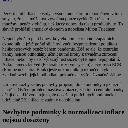
Perzistentní inflace je vždy a všude monetárním fenoménem v tom
smyslu, že je a může být vyvolána pouze rychlejším růstem
množství peněz v oběhu, než který odpovídá růstu produktivity. To
slavně prohlásil americký ekonom a nobelista Milton Friedman.
Nepochybně to platí i dnes, kdy ekonomický motor západních
ekonomik je ještě pořád silně ovlivněn bezprecedentní politikou
helikoptérových peněz během pandemie. Zdá se ale, že centrální
banky nejsou odhodlány učinit nutné kroky k trvalému zkrocení
inflace, neboť by další výrazný růst sazeb byl krajně nepopulární.
Ačkoli americký Fed (Federální rezervní systém) a evropská ECB
(European Central Bank) ještě nekomunikují ukončení cyklu
zvedání sazeb, jejich odhodlání pokračovat výše již značně slábne.
Úrokové sazby se bezpochyby propisují do ekonomiky a již brzdí
její růst. Ovšem problém nastává v otázce, zda toho centrální banky
dělají dost. Důvodem je to, že dosažení potřebných podmínek k
udržitelně 2% inflaci je zatím v nedohlednu.
Nezbytné podmínky k normalizaci inflace
nejsou dosaženy