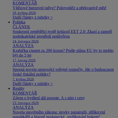
KOMENTÁŘ
Vítězové burzovní rallye? Polovodiče a překvapivě měď
20. května 2026
Další články z rubriky >
Politika
ČLÁNEK
Soukromí zemědělci tvrdě kritizují EET 2.0: Zkazí a zamoří
podnikatelské prostředí nedůvěrou
24. července 2026
ANALÝZA
Krabička cigaret za 200 korun? Podle plánu EU by to mohlo
být do 5 let
17. června 2026
ANALÝZA
Sporná novela upravující veřejné rozpočty. Jde o budoucnost
české fiskální politiky?
7. května 2026
Další články z rubriky >
Reality
KOMENTÁŘ
Zájem o bydlení dál poroste. A s ním i ceny
23. července 2026
ANALÝZA
Novela stavebního zákona: stovky paragrafů, přiškrcení
památkářů a hlavně poslanecké „pytlíkování bokem“