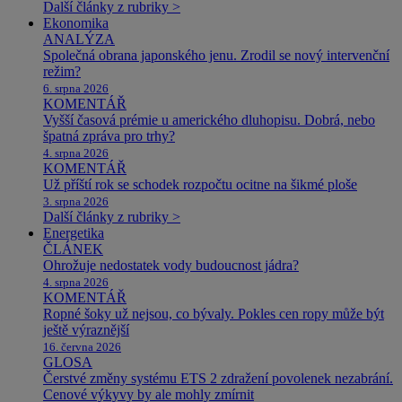
Další články z rubriky >
Ekonomika
ANALÝZA
Společná obrana japonského jenu. Zrodil se nový intervenční
režim?
6. srpna 2026
KOMENTÁŘ
Vyšší časová prémie u amerického dluhopisu. Dobrá, nebo
špatná zpráva pro trhy?
4. srpna 2026
KOMENTÁŘ
Už příští rok se schodek rozpočtu ocitne na šikmé ploše
3. srpna 2026
Další články z rubriky >
Energetika
ČLÁNEK
Ohrožuje nedostatek vody budoucnost jádra?
4. srpna 2026
KOMENTÁŘ
Ropné šoky už nejsou, co bývaly. Pokles cen ropy může být
ještě výraznější
16. června 2026
GLOSA
Čerstvé změny systému ETS 2 zdražení povolenek nezabrání.
Cenové výkyvy by ale mohly zmírnit