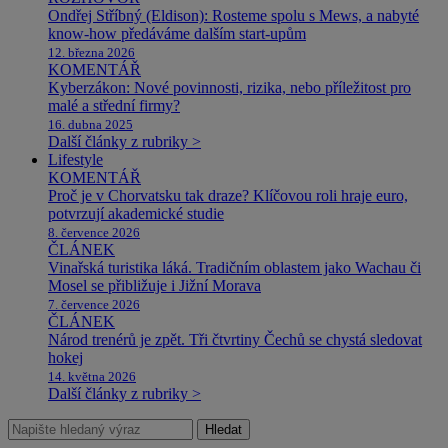
Ondřej Stříbný (Eldison): Rosteme spolu s Mews, a nabyté
know-how předáváme dalším start-upům
12. března 2026
KOMENTÁŘ
Kyberzákon: Nové povinnosti, rizika, nebo příležitost pro
malé a střední firmy?
16. dubna 2025
Další články z rubriky >
Lifestyle
KOMENTÁŘ
Proč je v Chorvatsku tak draze? Klíčovou roli hraje euro,
potvrzují akademické studie
8. července 2026
ČLÁNEK
Vinařská turistika láká. Tradičním oblastem jako Wachau či
Mosel se přibližuje i Jižní Morava
7. července 2026
ČLÁNEK
Národ trenérů je zpět. Tři čtvrtiny Čechů se chystá sledovat
hokej
14. května 2026
Další články z rubriky >
Hledat