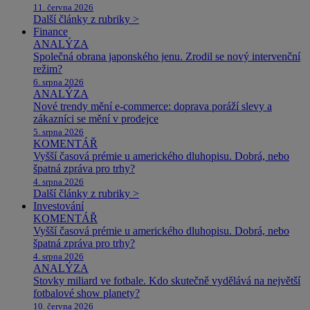
11. června 2026
Další články z rubriky >
Finance
ANALÝZA
Společná obrana japonského jenu. Zrodil se nový intervenční
režim?
6. srpna 2026
ANALÝZA
Nové trendy mění e-commerce: doprava poráží slevy a
zákazníci se mění v prodejce
5. srpna 2026
KOMENTÁŘ
Vyšší časová prémie u amerického dluhopisu. Dobrá, nebo
špatná zpráva pro trhy?
4. srpna 2026
Další články z rubriky >
Investování
KOMENTÁŘ
Vyšší časová prémie u amerického dluhopisu. Dobrá, nebo
špatná zpráva pro trhy?
4. srpna 2026
ANALÝZA
Stovky miliard ve fotbale. Kdo skutečně vydělává na největší
fotbalové show planety?
10. června 2026