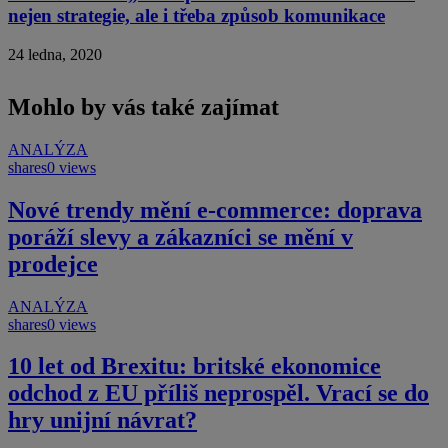
nejen strategie, ale i třeba způsob komunikace
24 ledna, 2020
Mohlo by vás také zajímat
ANALÝZA
shares
0 views
Nové trendy mění e-commerce: doprava
poráží slevy a zákazníci se mění v
prodejce
ANALÝZA
shares
0 views
10 let od Brexitu: britské ekonomice
odchod z EU příliš neprospěl. Vrací se do
hry unijní návrat?