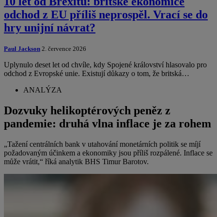
10 let od Brexitu: britské ekonomice
odchod z EU příliš neprospěl. Vrací se do
hry unijní návrat?
Paul Jackson
2. července 2026
Uplynulo deset let od chvíle, kdy Spojené království hlasovalo pro
odchod z Evropské unie. Existují důkazy o tom, že britská…
ANALÝZA
Dozvuky helikoptérových peněz z
pandemie: druhá vlna inflace je za rohem
„Tažení centrálních bank v utahování monetárních politik se míjí
požadovaným účinkem a ekonomiky jsou příliš rozpálené. Inflace se
může vrátit,“ říká analytik BHS Timur Barotov.