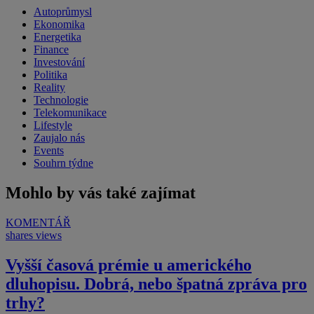
Autoprůmysl
Ekonomika
Energetika
Finance
Investování
Politika
Reality
Technologie
Telekomunikace
Lifestyle
Zaujalo nás
Events
Souhrn týdne
Mohlo by vás také zajímat
KOMENTÁŘ
shares
views
Vyšší časová prémie u amerického
dluhopisu. Dobrá, nebo špatná zpráva pro
trhy?