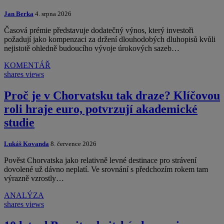
Jan Berka
4. srpna 2026
Časová prémie představuje dodatečný výnos, který investoři
požadují jako kompenzaci za držení dlouhodobých dluhopisů kvůli
nejistotě ohledně budoucího vývoje úrokových sazeb…
KOMENTÁŘ
shares
views
Proč je v Chorvatsku tak draze? Klíčovou
roli hraje euro, potvrzují akademické
studie
Lukáš Kovanda
8. července 2026
Pověst Chorvatska jako relativně levné destinace pro strávení
dovolené už dávno neplatí. Ve srovnání s předchozím rokem tam
výrazně vzrostly…
ANALÝZA
shares
views