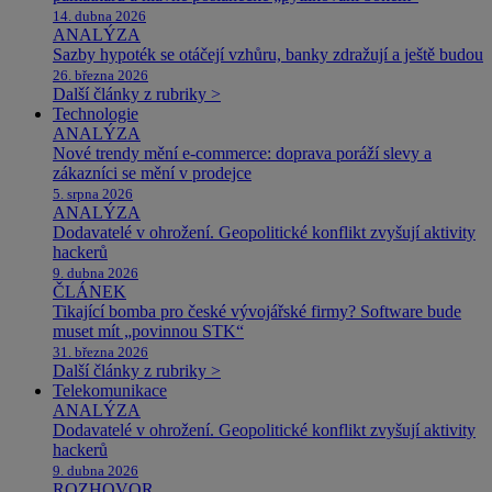
14. dubna 2026
ANALÝZA
Sazby hypoték se otáčejí vzhůru, banky zdražují a ještě budou
26. března 2026
Další články z rubriky >
Technologie
ANALÝZA
Nové trendy mění e-commerce: doprava poráží slevy a
zákazníci se mění v prodejce
5. srpna 2026
ANALÝZA
Dodavatelé v ohrožení. Geopolitické konflikt zvyšují aktivity
hackerů
9. dubna 2026
ČLÁNEK
Tikající bomba pro české vývojářské firmy? Software bude
muset mít „povinnou STK“
31. března 2026
Další články z rubriky >
Telekomunikace
ANALÝZA
Dodavatelé v ohrožení. Geopolitické konflikt zvyšují aktivity
hackerů
9. dubna 2026
ROZHOVOR