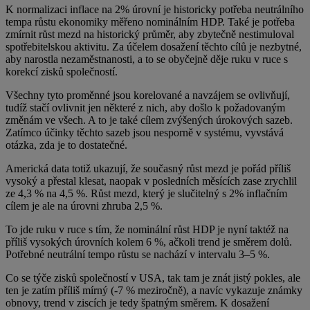
K normalizaci inflace na 2% úrovní je historicky potřeba neutrálního
tempa růstu ekonomiky měřeno nominálním HDP. Také je potřeba
zmírnit růst mezd na historický průměr, aby zbytečně nestimuloval
spotřebitelskou aktivitu. Za účelem dosažení těchto cílů je nezbytné,
aby narostla nezaměstnanosti, a to se obyčejně děje ruku v ruce s
korekcí zisků společností.
Všechny tyto proměnné jsou korelované a navzájem se ovlivňují,
tudíž stačí ovlivnit jen některé z nich, aby došlo k požadovaným
změnám ve všech. A to je také cílem zvýšených úrokových sazeb.
Zatímco účinky těchto sazeb jsou nesporně v systému, vyvstává
otázka, zda je to dostatečné.
Americká data totiž ukazují, že současný růst mezd je pořád příliš
vysoký a přestal klesat, naopak v posledních měsících zase zrychlil
ze 4,3 % na 4,5 %. Růst mezd, který je slučitelný s 2% inflačním
cílem je ale na úrovni zhruba 2,5 %.
To jde ruku v ruce s tím, že nominální růst HDP je nyní taktéž na
příliš vysokých úrovních kolem 6 %, ačkoli trend je směrem dolů.
Potřebné neutrální tempo růstu se nachází v intervalu 3–5 %.
Co se týče zisků společností v USA, tak tam je znát jistý pokles, ale
ten je zatím příliš mírný (-7 % meziročně), a navíc vykazuje známky
obnovy, trend v ziscích je tedy špatným směrem. K dosažení