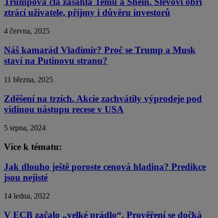
Trumpova cla zasáhla Temu a Shein. Slevoví obři
ztrácí uživatele, příjmy i důvěru investorů
4 června, 2025
Náš kamarád Vladimir? Proč se Trump a Musk
staví na Putinovu stranu?
11 března, 2025
Zděšení na trzích. Akcie zachvátily výprodeje pod
vidinou nástupu recese v USA
5 srpna, 2024
Více k tématu:
Jak dlouho ještě poroste cenová hladina? Predikce
jsou nejisté
14 ledna, 2022
V ECB začalo „velké prádlo“. Prověření se dočká