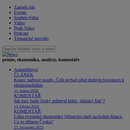
Zaujalo nás
Events
Souhrn týdne
Video
Peak Voice
Podcast
Tématické speciály
peníze, ekonomika, analýzy, komentáře
Autoprůmysl
ČLÁNEK
Konec naftové modly. Češi prchají před drahým benzinem k
elektromobilům
22. dubna 2026
KOMENTÁŘ
Jak moc bude český průmysl bolet „íránský šok“?
13. března 2026
KOMENTÁŘ
Lídra evropské ekonomiky Německo mají zachránit dotace.
Co to přinese Česku?
25. listopadu 2025