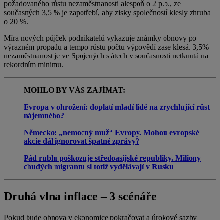
požadovaného růstu nezaměstnanosti alespoň o 2 p.b., ze
současných 3,5 % je zapotřebí, aby zisky společností klesly zhruba
o 20 %.
Míra nových půjček podnikatelů vykazuje známky obnovy po
výrazném propadu a tempo růstu počtu výpovědí zase klesá. 3,5%
nezaměstnanost je ve Spojených státech v současnosti netknutá na
rekordním minimu.
MOHLO BY VÁS ZAJÍMAT:
Evropa v ohrožení: doplatí mladí lidé na zrychlující růst
nájemného?
Německo: „nemocný muž“ Evropy. Mohou evropské
akcie dál ignorovat špatné zprávy?
Pád rublu poškozuje středoasijské republiky. Miliony
chudých migrantů si totiž vydělávají v Rusku
Druhá vlna inflace – 3 scénáře
Pokud bude obnova v ekonomice pokračovat a úrokové sazby