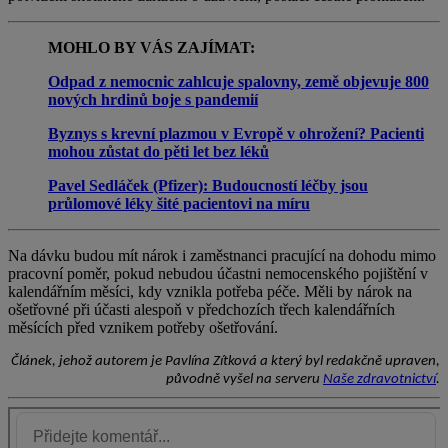
MOHLO BY VÁS ZAJÍMAT:
Odpad z nemocnic zahlcuje spalovny, země objevuje 800
nových hrdinů boje s pandemií
Byznys s krevní plazmou v Evropě v ohrožení? Pacienti
mohou zůstat do pěti let bez léků
Pavel Sedláček (Pfizer): Budoucností léčby jsou
průlomové léky šité pacientovi na míru
Na dávku budou mít nárok i zaměstnanci pracující na dohodu mimo
pracovní poměr, pokud nebudou účastni nemocenského pojištění v
kalendářním měsíci, kdy vznikla potřeba péče. Měli by nárok na
ošetřovné při účasti alespoň v předchozích třech kalendářních
měsících před vznikem potřeby ošetřování.
Článek, jehož autorem je
Pavlína Zítková a který byl redakčně upraven
,
původně vyšel na serveru
Naše zdravotnictví
.