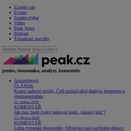
Zaujalo nás
Events
Souhrn týdne
Video
Peak Voice
Podcast
Tématické speciály
peníze, ekonomika, analýzy, komentáře
Autoprůmysl
ČLÁNEK
Konec naftové modly. Češi prchají před drahým benzinem k
elektromobilům
22. dubna 2026
KOMENTÁŘ
Jak moc bude český průmysl bolet „íránský šok“?
13. března 2026
KOMENTÁŘ
Lídra evropské ekonomiky Německo mají zachránit dotace.