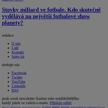
Stovky miliard ve fotbale. Kdo skutečně
vydělává na největší fotbalové show
planety?
redakce
O nás
Lidé
Kontakt
Sales kit
sledujte nás
Facebook
Twitter
YouTube
LinkedIn
RSS
peak week newsletter
Souhrn toho nejdůležitějšího
každý pátek ve vašem e-mailu.
Přihlásit odběr
Apple
Amazon
Andrej Babiš
akcie
automobilový průmysl
bitcoin
americká ekonomika