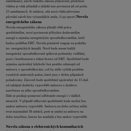
zaměstnanci, návrh českého zákona připravený předchozí
vládou je však přísnější a ukládá tuto povinnost již od počtu
25 zaměstnanců. Je otázkou, zda nová vláda převezme
Novela
původní návrh bez výraznějších změn, či jej upraví.
energetického zákona
Novela energetického zákona přináší větší práva
spotřebitelům, nové povinnosti přibydou dodavatelům
energií a zejména energetickým zprostředkovatelům, kteří
budou podléhat ERÚ. Novela primárně reaguje na praktiky
tzv. energetických šmejdů. Nově bude muset každý
energetický zprostředkovatel splňovat podmínky vzdělání,
praxi i bezúhonnost a získat licenci od ERÚ. Spotřebitel bude
zejména oprávněný kdykoliv bez postihu odstoupit od
smlouvy o zprostředkování, což by mělo vyřešit problém
vysokých smluvních pokut, které jsou v těchto případech
požadovány. Zároveň bude spotřebitel oprávněný do 15 dnů
od zahájení dodávky vypovědět smlouvu
o dodávce
uzavřenou za něho zprostředkovatelem.
Dále se posiluje postavení odběratele energií i v dalších
situacích. V případě stěhování spotřebitele bude možné bez
sankce smlouvu vypovědět. Smlouva na dobu určitou může
trvat maximálně 36 měsíců, poté se změní na smlouvu na
dobu neurčitou, kterou lze snadněji a bez sankce vypovědět.
Novela zákona o elektronických komunikacích