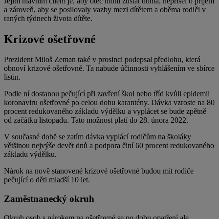
Jejím hlavním cílem je, aby otec mohl zůstat doma, nepřišel o příjem
a zároveň, aby se posilovaly vazby mezi dítětem a oběma rodiči v
raných týdnech života dítěte.
Krizové ošetřovné
Prezident Miloš Zeman také v prosinci podepsal předlohu, která
obnoví krizové ošetřovné. Ta nabude účinnosti vyhlášením ve sbírce
listin.
Podle ní dostanou pečující při zavření škol nebo tříd kvůli epidemii
koronaviru ošetřovné po celou dobu karantény. Dávka vzroste na 80
procent redukovaného základu výdělku a vyplácet se bude zpětně
od začátku listopadu. Tato možnost platí do 28. února 2022.
V současné době se zatím dávka vyplácí rodičům na školáky
většinou nejvýše devět dnů a podpora činí 60 procent redukovaného
základu výdělku.
Nárok na nově stanovené krizové ošetřovné budou mít rodiče
pečující o děti mladší 10 let.
Zaměstnanecký okruh
Okruh osob s nárokem na ošetřovné se po dobu opatření ale