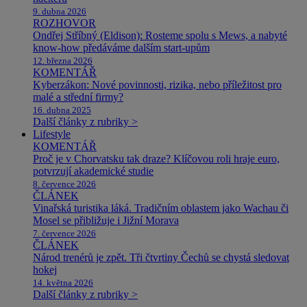
9. dubna 2026
ROZHOVOR
Ondřej Stříbný (Eldison): Rosteme spolu s Mews, a nabyté
know-how předáváme dalším start-upům
12. března 2026
KOMENTÁŘ
Kyberzákon: Nové povinnosti, rizika, nebo příležitost pro
malé a střední firmy?
16. dubna 2025
Další články z rubriky >
Lifestyle
KOMENTÁŘ
Proč je v Chorvatsku tak draze? Klíčovou roli hraje euro,
potvrzují akademické studie
8. července 2026
ČLÁNEK
Vinařská turistika láká. Tradičním oblastem jako Wachau či
Mosel se přibližuje i Jižní Morava
7. července 2026
ČLÁNEK
Národ trenérů je zpět. Tři čtvrtiny Čechů se chystá sledovat
hokej
14. května 2026
Další články z rubriky >