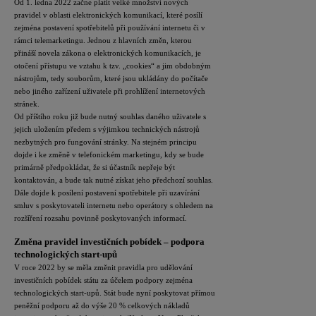
Od 1. ledna 2022 začne platit velké množství nových
pravidel v oblasti elektronických
komunikací, které posílí
zejména postavení spotřebitelů při používání internetu či v
rámci
telemarketingu. Jednou z hlavních změn, kterou
přináší novela zákona o elektronických
komunikacích, je
otočení přístupu ve vztahu k tzv. „cookies“ a jim obdobným
nástrojům,
tedy souborům, které jsou ukládány do počítače
nebo jiného zařízení uživatele při
prohlížení internetových
stránek.
Od příštího roku již bude nutný souhlas daného
uživatele s
jejich uložením předem s výjimkou technických nástrojů
nezbytných pro
fungování stránky. Na stejném principu
dojde i ke změně v telefonickém marketingu, kdy
se bude
primárně
předpokládat, že si účastník nepřeje být
kontaktován, a bude tak nutné získat jeho
předchozí souhlas.
Dále dojde k posílení postavení spotřebitele při uzavírání
smluv s poskytovateli internetu nebo operátory s ohledem na
rozšíření rozsahu povinně poskytovaných informací.
Změna pravidel investičních pobídek – podpora
technologických start-upů
V roce 2022 by se měla změnit pravidla pro udělování
investičních pobídek státu za účelem podpory zejména
technologických start-upů. Stát bude nyní poskytovat přímou
peněžní podporu až do výše 20 % celkových nákladů