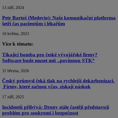
13 září, 2024
Petr Bartoš (Medevio): Naše komunikační platforma
šetří čas pacientům i lékařům
16 května, 2023
Více k tématu:
Tikající bomba pro české vývojářské firmy?
Software bude muset mít „povinnou STK“
31 března, 2026
Český průmysl čeká tlak na rychlejší dekarbonizaci.
Firmy, které začnou včas, získají náskok
17 září, 2025
Incidentů přibývá: Drony stále častěji představují
problém pro soukromí i bezpečnost