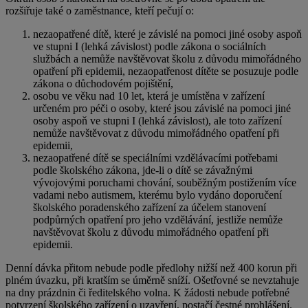
rozšiřuje také o zaměstnance, kteří pečují o:
nezaopatřené dítě, které je závislé na pomoci jiné osoby aspoň
ve stupni I (lehká závislost) podle zákona o sociálních
službách a nemůže navštěvovat školu z důvodu mimořádného
opatření při epidemii, nezaopatřenost dítěte se posuzuje podle
zákona o důchodovém pojištění,
osobu ve věku nad 10 let, která je umístěna v zařízení
určeném pro péči o osoby, které jsou závislé na pomoci jiné
osoby aspoň ve stupni I (lehká závislost), ale toto zařízení
nemůže navštěvovat z důvodu mimořádného opatření při
epidemii,
nezaopatřené dítě se speciálními vzdělávacími potřebami
podle školského zákona, jde-li o dítě se závažnými
vývojovými poruchami chování, souběžným postižením více
vadami nebo autismem, kterému bylo vydáno doporučení
školského poradenského zařízení za účelem stanovení
podpůrných opatření pro jeho vzdělávání, jestliže nemůže
navštěvovat školu z důvodu mimořádného opatření při
epidemii.
Denní dávka přitom nebude podle předlohy nižší než 400 korun při
plném úvazku, při kratším se úměrně sníží. Ošetřovné se nevztahuje
na dny prázdnin či ředitelského volna. K žádosti nebude potřebné
potvrzení školského zařízení o uzavření, postačí čestné prohlášení.