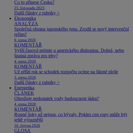
Co to přinese Česku?
25. listopadu 2025
Další články z rubriky >
Ekonomika
ANALÝZA
Společná obrana japonského jenu. Zrodil se nový intervenční
režim?
6. srpna 2026
KOMENTÁŘ
Vyšší časová prémie u amerického dluhopisu. Dobrá, nebo
špatná zpráva pro trhy?
4. srpna 2026
KOMENTÁŘ
Už příští rok se schodek rozpočtu ocitne na šikmé ploše
3. srpna 2026
Další články z rubriky >
Energetika
ČLÁNEK
Ohrožuje nedostatek vody budoucnost jádra?
4. srpna 2026
KOMENTÁŘ
Ropné šoky už nejsou, co bývaly. Pokles cen ropy může být
ještě výraznější
16. června 2026
GLOSA