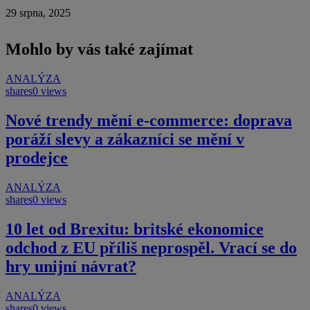
29 srpna, 2025
Mohlo by vás také zajímat
ANALÝZA
shares
0 views
Nové trendy mění e-commerce: doprava
poráží slevy a zákazníci se mění v
prodejce
ANALÝZA
shares
0 views
10 let od Brexitu: britské ekonomice
odchod z EU příliš neprospěl. Vrací se do
hry unijní návrat?
ANALÝZA
shares
0 views