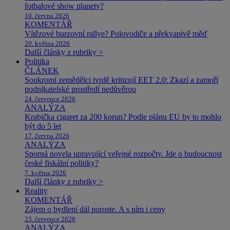
fotbalové show planety?
10. června 2026
KOMENTÁŘ
Vítězové burzovní rallye? Polovodiče a překvapivě měď
20. května 2026
Další články z rubriky >
Politika
ČLÁNEK
Soukromí zemědělci tvrdě kritizují EET 2.0: Zkazí a zamoří
podnikatelské prostředí nedůvěrou
24. července 2026
ANALÝZA
Krabička cigaret za 200 korun? Podle plánu EU by to mohlo
být do 5 let
17. června 2026
ANALÝZA
Sporná novela upravující veřejné rozpočty. Jde o budoucnost
české fiskální politiky?
7. května 2026
Další články z rubriky >
Reality
KOMENTÁŘ
Zájem o bydlení dál poroste. A s ním i ceny
23. července 2026
ANALÝZA