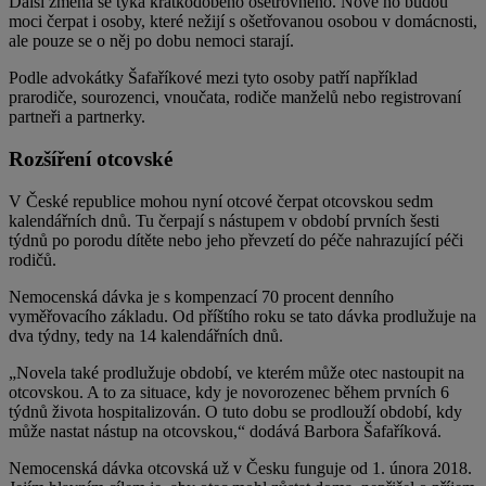
Další změna se týká krátkodobého ošetřovného. Nově ho budou
moci čerpat i osoby, které nežijí s ošetřovanou osobou v domácnosti,
ale pouze se o něj po dobu nemoci starají.
Podle advokátky Šafaříkové mezi tyto osoby patří například
prarodiče, sourozenci, vnoučata, rodiče manželů nebo registrovaní
partneři a partnerky.
Rozšíření otcovské
V České republice mohou nyní otcové čerpat otcovskou sedm
kalendářních dnů. Tu čerpají s nástupem v období prvních šesti
týdnů po porodu dítěte nebo jeho převzetí do péče nahrazující péči
rodičů.
Nemocenská dávka je s kompenzací 70 procent denního
vyměřovacího základu. Od příštího roku se tato dávka prodlužuje na
dva týdny, tedy na 14 kalendářních dnů.
„Novela také prodlužuje období, ve kterém může otec nastoupit na
otcovskou. A to za situace, kdy je novorozenec během prvních 6
týdnů života hospitalizován. O tuto dobu se prodlouží období, kdy
může nastat nástup na otcovskou,“ dodává Barbora Šafaříková.
Nemocenská dávka otcovská už v Česku funguje od 1. února 2018.