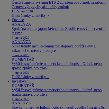
Čerstvé změny systému ETS 2 zdražení povolenek nezabrání.
Cenové výkyvy by ale mohly zmírnit
11. června 2026
Další články z rubriky >
Finance
ANALÝZA
Společná obrana japonského jenu. Zrodil se nový intervenční
režim?
6. srpna 2026
ANALÝZA
Nové trendy mění e-commerce: doprava poráží slevy a
zákazníci se mění v prodejce
5. srpna 2026
KOMENTÁŘ
Vyšší časová prémie u amerického dluhopisu. Dobrá, nebo
špatná zpráva pro trhy?
4. srpna 2026
Další články z rubriky >
Investování
KOMENTÁŘ
Vyšší časová prémie u amerického dluhopisu. Dobrá, nebo
špatná zpráva pro trhy?
4. srpna 2026
ANALÝZA
Stovky miliard ve fotbale. Kdo skutečně vydělává na největší