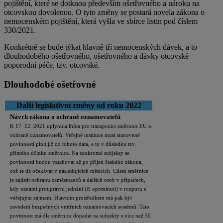
pojištění, které se dotknou především ošetřovného a nároku na
otcovskou dovolenou. O tyto změny se postará novela zákona o
nemocenském pojištění, která vyšla ve sbírce listin pod číslem
330/2021.
Konkrétně se bude týkat hlavně tří nemocenských dávek, a to
dlouhodobého ošetřovného, ošetřovného a dávky otcovské
poporodní péče, tzv. otcovské.
Dlouhodobé ošetřovné
Další legislativní změny od roku 2022
Návrh zákona o ochraně oznamovatelů
K 17. 12. 2021 uplynula lhůta pro transpozici směrnice EU o
ochraně oznamovatelů. Veřejné instituce musí stanovené
povinnosti plnit již od tohoto data, a to v důsledku tzv.
přímého účinku směrnice. Na soukromé subjekty se
povinnosti budou vztahovat až po přijetí českého zákona,
což se dá očekávat v následujících měsících. Cílem směrnice
je zajistit ochranu zaměstnanců a dalších osob v případech,
kdy oznámí protiprávní jednání (či opominutí) v rozporu s
veřejným zájmem. Hlavním prostředkem má pak být
zavedení bezpečných vnitřních oznamovacích systémů. Tato
povinnost má dle směrnice dopadat na subjekty s více než 50