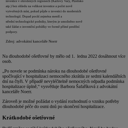
investice v ohrožených regionech (Karlovy Vary, Plzeňsko
atp.) bez ohledu na velikost investice a počet nově
vytvořených míst, pokud půjde o investici do moderních
technologií. Dopad pocítí zejména menší a
střední technologické podniky, kterým je umožněno nově
také žádat o investiční pobídky ve formě přímé peněžní
podpory.
Zdroj: advokátní kanceláře Noerr
Na dlouhodobé ošetřovné by mělo od 1. ledna 2022 dosáhnout více
osob.
„Po novele se podmínka nároku na dlouhodobé ošetřovné
spočívající v hospitalizaci nemocného zkrátila ze sedmi kalendářních
dní na čtyři. V případě nevyléčitelně nemocných odpadla podmínka
hospitalizace úplně,“ vysvětluje Barbora Šafaříková z advokátní
kanceláře Noerr.
Zároveň je možné požádat o vydání rozhodnutí o vzniku potřeby
dlouhodobé péče do osmi dnů po skončení hospitalizace.
Krátkodobé ošetřovné