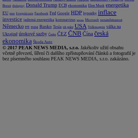
energetika
Donald Trump
ECB
ekonomika
Elon Musk
Brexit
dluhopisy
inflace
HDP
EU
Fed
Google
hypotéky
Facebook
euro
Evropská unie
investice
koronavirus
jaderná energetika
nezaměstnanost
Microsoft
koruna
USA
Německo
Rusko
Tesla
válka na
ropa
trh práce
Volkswagen
PPF
česká
ČNB
Čína
ČEZ
úrokové sazby
Ukrajině
Česko
ekonomika
Škoda Auto
© 2017 PEAK NEWS MEDIA, s.r.o.
Jakékoliv užití obsahu
včetně převzetí, šíření či dalšího zpřístupňování článků a fotografií je
bez písemného souhlasu PEAK NEWS MEDIA, s.r.o. zakázáno.