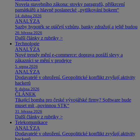
Novela stavebního zákona: stovky paragrafů, přiškrcení
památkářů a hlavně poslanecké „pytlíkování bokem“
14. dubna 2026
ANALÝZA
Sazby hypoték se otáčejí vzhůru, banky zdražují a ještě budou
26. března 2026
Další články z rubriky >
Technologie
ANALÝZA
Nové trendy mění e-commerce: doprava poráží slevy a
zákazníci se mění v prodejce
5. srpna 2026
ANALÝZA
Dodavatelé v ohrožení. Geopolitické konflikt zvyšují aktivity
hackerů
9. dubna 2026
ČLÁNEK
Tikající bomba pro české vývojářské firmy? Software bude
muset mít „povinnou STK“
31. března 2026
Další články z rubriky >
Telekomunikace
ANALÝZA
Dodavatelé v ohrožení. Geopolitické konflikt zvyšují aktivity
hackerů