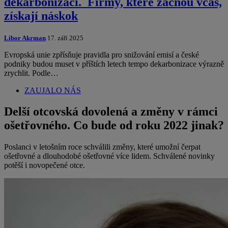
dekarbonizaci. Firmy, které začnou včas,
získají náskok
Libor Akrman
17. září 2025
Evropská unie zpřísňuje pravidla pro snižování emisí a české
podniky budou muset v příštích letech tempo dekarbonizace výrazně
zrychlit. Podle…
ZAUJALO NÁS
Delší otcovská dovolená a změny v rámci
ošetřovného. Co bude od roku 2022 jinak?
Poslanci v letošním roce schválili změny, které umožní čerpat
ošetřovné a dlouhodobé ošetřovné více lidem. Schválené novinky
potěší i novopečené otce.