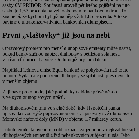
sazby 6M PRIBOR. Současná úroveň pětiletého pojištění na tuto
sazbu je 1,67 procenta na velkoobchodním bankovním trhu. To
znamená, že bychom byli již na nějakých 1,85 procenta. A to se
bavíme o ultrakonzervativních bankovních dluhopisech.
První „vlaštovky“ již jsou na nebi
Opravdový problém pro menší dluhopisové emitenty může nastat,
pokud banky začnou nabízet dluhopisy s pětiletou splatností
v pásmu tří procent a více. Od toho již nejsme daleko.
Například lednová emise Equa bank už se pohybovala nad touto
hranicí. Vydala ale podřízené dluhopisy se splatností přes devět let
v menším objemu.
Zajímavé proto bude, jaké podmínky nabídne právě někdo
z velkých dluhopisových hráčů.
Na dluhopisovém trhu ve stejné době, kdy Hypoteční banka
upisovala svou výše popisovanou emisi, upisovaly své dluhopisy i
Moravské naftové doly (MND) v objemu 1,7 miliardy korun.
Tohoto emitenta bychom mohli označit za jednoho z nejkvalitnějších
dluhopisových emitentů z řad nebankovních subjektů u nás. Jeho