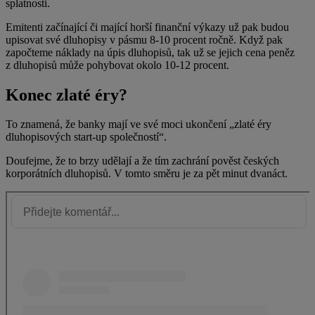
splatnosti.
Emitenti začínající či mající horší finanční výkazy už pak budou
upisovat své dluhopisy v pásmu 8-10 procent ročně. Když pak
započteme náklady na úpis dluhopisů, tak už se jejich cena peněz
z dluhopisů může pohybovat okolo 10-12 procent.
Konec zlaté éry?
To znamená, že banky mají ve své moci ukončení „zlaté éry
dluhopisových start-up společností“.
Doufejme, že to brzy udělají a že tím zachrání pověst českých
korporátních dluhopisů. V tomto směru je za pět minut dvanáct.