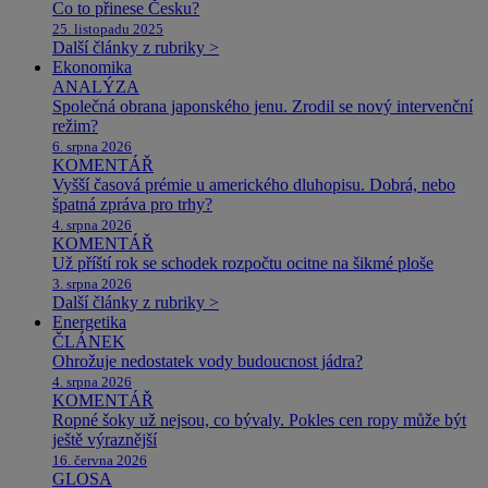
Co to přinese Česku?
25. listopadu 2025
Další články z rubriky >
Ekonomika
ANALÝZA
Společná obrana japonského jenu. Zrodil se nový intervenční
režim?
6. srpna 2026
KOMENTÁŘ
Vyšší časová prémie u amerického dluhopisu. Dobrá, nebo
špatná zpráva pro trhy?
4. srpna 2026
KOMENTÁŘ
Už příští rok se schodek rozpočtu ocitne na šikmé ploše
3. srpna 2026
Další články z rubriky >
Energetika
ČLÁNEK
Ohrožuje nedostatek vody budoucnost jádra?
4. srpna 2026
KOMENTÁŘ
Ropné šoky už nejsou, co bývaly. Pokles cen ropy může být
ještě výraznější
16. června 2026
GLOSA