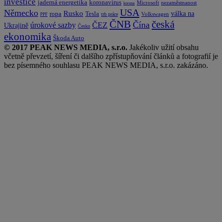
investice
koronavirus
jaderná energetika
nezaměstnanost
Microsoft
koruna
USA
Německo
Rusko
Tesla
válka na
ropa
trh práce
Volkswagen
PPF
česká
ČNB
Čína
ČEZ
úrokové sazby
Ukrajině
Česko
ekonomika
Škoda Auto
© 2017 PEAK NEWS MEDIA, s.r.o.
Jakékoliv užití obsahu
včetně převzetí, šíření či dalšího zpřístupňování článků a fotografií je
bez písemného souhlasu PEAK NEWS MEDIA, s.r.o. zakázáno.