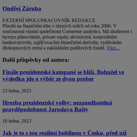
Ondřej Záruba
EXTERNÍ SPOLUPRACOVNÍK REDAKCE
Působí na finančním trhu v různých rolích od roku 2006. V
současnosti vlastní společnosti Comsense analytics. Má zkušenost s
byznys plánováním, private equity akvizicemi, korporátním
bankovnictvím, zajišťovacími finančními deriváty, vydáváním
dluhopisových emisí a zakládáním podílových fondů.
Více...
Další příspěvky od autora:
Finále prezidentské kampaně se blíží. Bohužel ve
výsledku jde o výběr ze dvou proher
23 ledna, 2023
Hrozba prezidentské volby: nezanedbatelná
pravděpodobnost Jaroslava Bašty
10 ledna, 2023
Jak je to s tou realitní bublinou v Česku, před níž