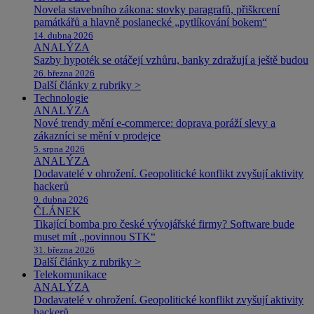
Novela stavebního zákona: stovky paragrafů, přiškrcení
památkářů a hlavně poslanecké „pytlíkování bokem“
14. dubna 2026
ANALÝZA
Sazby hypoték se otáčejí vzhůru, banky zdražují a ještě budou
26. března 2026
Další články z rubriky >
Technologie
ANALÝZA
Nové trendy mění e-commerce: doprava poráží slevy a
zákazníci se mění v prodejce
5. srpna 2026
ANALÝZA
Dodavatelé v ohrožení. Geopolitické konflikt zvyšují aktivity
hackerů
9. dubna 2026
ČLÁNEK
Tikající bomba pro české vývojářské firmy? Software bude
muset mít „povinnou STK“
31. března 2026
Další články z rubriky >
Telekomunikace
ANALÝZA
Dodavatelé v ohrožení. Geopolitické konflikt zvyšují aktivity
hackerů