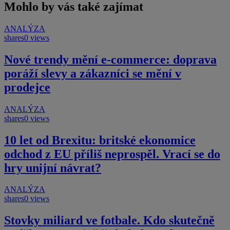
Mohlo by vás také zajímat
ANALÝZA
shares
0 views
Nové trendy mění e-commerce: doprava
poráží slevy a zákazníci se mění v
prodejce
ANALÝZA
shares
0 views
10 let od Brexitu: britské ekonomice
odchod z EU příliš neprospěl. Vrací se do
hry unijní návrat?
ANALÝZA
shares
0 views
Stovky miliard ve fotbale. Kdo skutečně