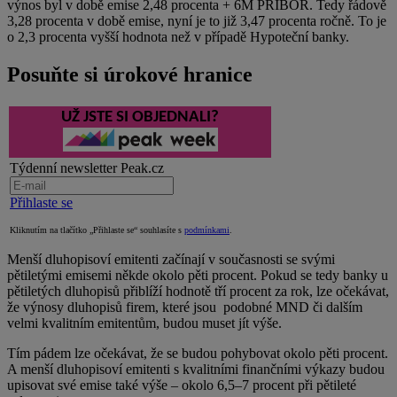
výnos byl v době emise 2,48 procenta + 6M PRIBOR. Tedy řádově
3,28 procenta v době emise, nyní je to již 3,47 procenta ročně. To je
o 2,3 procenta vyšší hodnota než v případě Hypoteční banky.
Posuňte si úrokové hranice
UŽ JSTE SI OBJEDNALI?
Týdenní newsletter Peak.cz
Přihlaste se
Kliknutím na tlačítko „Přihlaste se“ souhlasíte s
podmínkami
.
Menší dluhopisoví emitenti začínají v současnosti se svými
pětiletými emisemi někde okolo pěti procent. Pokud se tedy banky u
pětiletých dluhopisů přiblíží hodnotě tří procent za rok, lze očekávat,
že výnosy dluhopisů firem, které jsou podobné MND či dalším
velmi kvalitním emitentům, budou muset jít výše.
Tím pádem lze očekávat, že se budou pohybovat okolo pěti procent.
A menší dluhopisoví emitenti s kvalitními finančními výkazy budou
upisovat své emise také výše – okolo 6,5–7 procent při pětileté