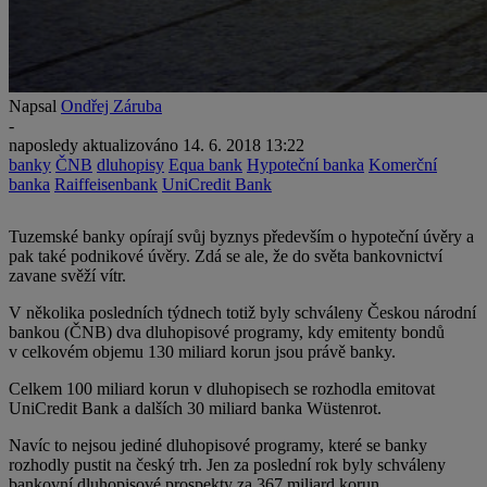
Napsal
Ondřej Záruba
-
naposledy aktualizováno
14. 6. 2018 13:22
banky
ČNB
dluhopisy
Equa bank
Hypoteční banka
Komerční
banka
Raiffeisenbank
UniCredit Bank
Tuzemské banky opírají svůj byznys především o hypoteční úvěry a
pak také podnikové úvěry. Zdá se ale, že do světa bankovnictví
zavane svěží vítr.
V několika posledních týdnech totiž byly schváleny Českou národní
bankou (ČNB) dva dluhopisové programy, kdy emitenty bondů
v celkovém objemu 130 miliard korun jsou právě banky.
Celkem 100 miliard korun v dluhopisech se rozhodla emitovat
UniCredit Bank a dalších 30 miliard banka Wüstenrot.
Navíc to nejsou jediné dluhopisové programy, které se banky
rozhodly pustit na český trh. Jen za poslední rok byly schváleny
bankovní dluhopisové prospekty za 367 miliard korun.