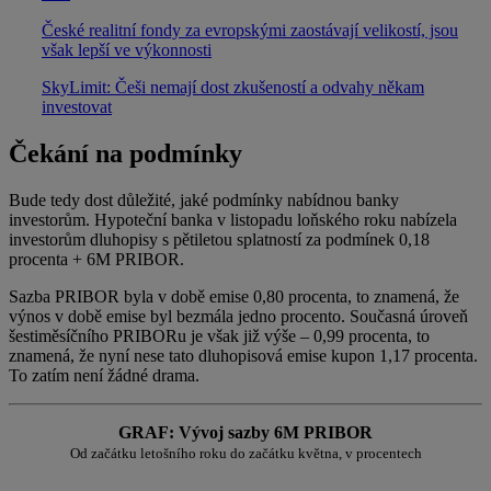
České realitní fondy za evropskými zaostávají velikostí, jsou
však lepší ve výkonnosti
SkyLimit: Češi nemají dost zkušeností a odvahy někam
investovat
Čekání na podmínky
Bude tedy dost důležité, jaké podmínky nabídnou banky
investorům. Hypoteční banka v listopadu loňského roku nabízela
investorům dluhopisy s pětiletou splatností za podmínek 0,18
procenta + 6M PRIBOR.
Sazba PRIBOR byla v době emise 0,80 procenta, to znamená, že
výnos v době emise byl bezmála jedno procento. Současná úroveň
šestiměsíčního PRIBORu je však již výše – 0,99 procenta, to
znamená, že nyní nese tato dluhopisová emise kupon 1,17 procenta.
To zatím není žádné drama.
GRAF: Vývoj sazby 6M PRIBOR
Od začátku letošního roku do začátku května, v procentech