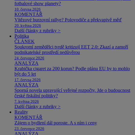
fotbalové show planety?
10. června 2026
KOMENTÁŘ
Vítězové burzovní rallye? Polovodiče a překvapivě měď
20. května 2026
Další články z rubriky >
Politika
ČLÁNEK
Soukromí zemědělci tvrdě kritizují EET 2.0: Zkazí a zamoří
podnikatelské prostředí nedůvěrou
24. července 2026
ANALÝZA
Krabička cigaret za 200 korun? Podle plánu EU by to mohlo
být do 5 let
17. června 2026
ANALÝZA
Sporná novela upravující veřejné rozpočty. Jde o budoucnost
české fiskální politiky?
7. května 2026
Další články z rubriky >
Reality
KOMENTÁŘ
Zájem o bydlení dál poroste. A s ním i ceny
23. července 2026
ANALÝZA