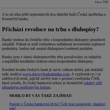
Zdroj: ČNB
A to do trhu ještě nepromluvili dva důležití hráči Česká spořitelna a
Komerční banka.
Přichází revoluce na trhu s dluhopisy?
Banky mohou do českého trhu s korporátními dluhopisy promluvit
zásadně. Pokud se totiž rozhodnou nabídnout investorům zajímavé
podmínky, budou mít ostatní dluhopisoví emitenti problém.
Banky jsou v rámci dluhopisového trhu považovány za subjekty
s nejnižším kreditním rizikem mezi korporátními dluhopisy.
Kreditní kvalita českých bank je navíc celkem dobrá, jak dokládá
naše analýza
www.duveryhodnabanka.com
. A vyplynulo to i ze
zátěžových testů, jejichž závěry loni v prosinci zveřejnila ČNB,
která uvedla, že český bankovní sektor je dostatečně
odolný vůči
případným nepříznivým šokům
.
MOHLO BY VÁS TAKÉ ZAJÍMAT:
Panuje v Česku bankovní idyla? Češi jsou spokojení, vlastníci
také