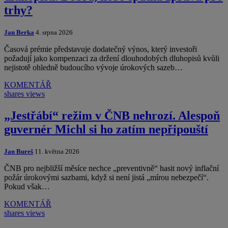
trhy?
Jan Berka
4. srpna 2026
Časová prémie představuje dodatečný výnos, který investoři
požadují jako kompenzaci za držení dlouhodobých dluhopisů kvůli
nejistotě ohledně budoucího vývoje úrokových sazeb…
KOMENTÁŘ
shares
views
„Jestřábí“ režim v ČNB nehrozí. Alespoň
guvernér Michl si ho zatím nepřipouští
Jan Bureš
11. května 2026
ČNB pro nejbližší měsíce nechce „preventivně“ hasit nový inflační
požár úrokovými sazbami, když si není jistá „mírou nebezpečí“.
Pokud však…
KOMENTÁŘ
shares
views