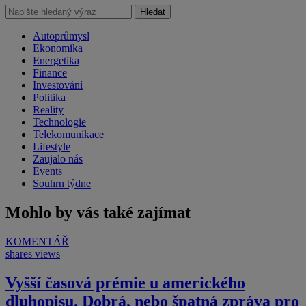
Hledat
Autoprůmysl
Ekonomika
Energetika
Finance
Investování
Politika
Reality
Technologie
Telekomunikace
Lifestyle
Zaujalo nás
Events
Souhrn týdne
Mohlo by vás také zajímat
KOMENTÁŘ
shares
views
Vyšší časová prémie u amerického
dluhopisu. Dobrá, nebo špatná zpráva pro