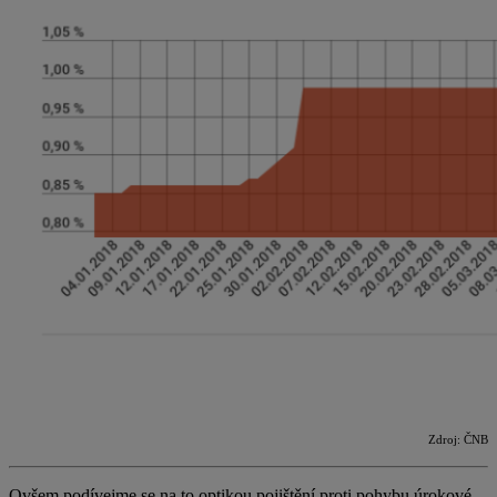
Zdroj: ČNB
Ovšem podívejme se na to optikou pojištění proti pohybu úrokové