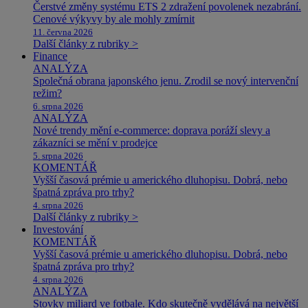
Čerstvé změny systému ETS 2 zdražení povolenek nezabrání.
Cenové výkyvy by ale mohly zmírnit
11. června 2026
Další články z rubriky >
Finance
ANALÝZA
Společná obrana japonského jenu. Zrodil se nový intervenční
režim?
6. srpna 2026
ANALÝZA
Nové trendy mění e-commerce: doprava poráží slevy a
zákazníci se mění v prodejce
5. srpna 2026
KOMENTÁŘ
Vyšší časová prémie u amerického dluhopisu. Dobrá, nebo
špatná zpráva pro trhy?
4. srpna 2026
Další články z rubriky >
Investování
KOMENTÁŘ
Vyšší časová prémie u amerického dluhopisu. Dobrá, nebo
špatná zpráva pro trhy?
4. srpna 2026
ANALÝZA
Stovky miliard ve fotbale. Kdo skutečně vydělává na největší