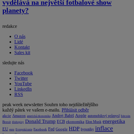
vydělává na největší fotbalové show
planety?
redakce
O nás
Lidé
Kontakt
Sales kit
sledujte nás
Facebook
Twitter
YouTube
LinkedIn
RSS
peak week newsletter
Souhrn toho nejdůležitějšího
každý pátek ve vašem e-mailu.
Přihlásit odběr
Apple
Amazon
Andrej Babiš
akcie
automobilový průmysl
bitcoin
americká ekonomika
energetika
Donald Trump
ECB
ekonomika
Elon Musk
Brexit
dluhopisy
inflace
HDP
EU
Fed
Google
hypotéky
Facebook
euro
Evropská unie