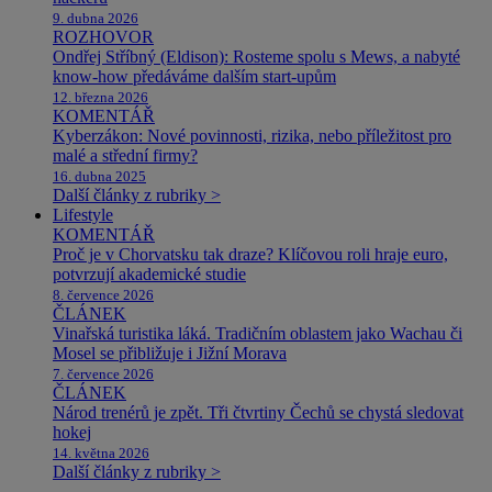
9. dubna 2026
ROZHOVOR
Ondřej Stříbný (Eldison): Rosteme spolu s Mews, a nabyté
know-how předáváme dalším start-upům
12. března 2026
KOMENTÁŘ
Kyberzákon: Nové povinnosti, rizika, nebo příležitost pro
malé a střední firmy?
16. dubna 2025
Další články z rubriky >
Lifestyle
KOMENTÁŘ
Proč je v Chorvatsku tak draze? Klíčovou roli hraje euro,
potvrzují akademické studie
8. července 2026
ČLÁNEK
Vinařská turistika láká. Tradičním oblastem jako Wachau či
Mosel se přibližuje i Jižní Morava
7. července 2026
ČLÁNEK
Národ trenérů je zpět. Tři čtvrtiny Čechů se chystá sledovat
hokej
14. května 2026
Další články z rubriky >