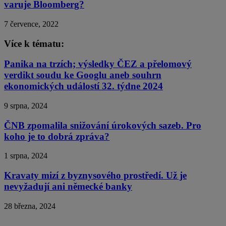
varuje Bloomberg?
7 července, 2022
Více k tématu:
Panika na trzích; výsledky ČEZ a přelomový
verdikt soudu ke Googlu aneb souhrn
ekonomických událostí 32. týdne 2024
9 srpna, 2024
ČNB zpomalila snižování úrokových sazeb. Pro
koho je to dobrá zpráva?
1 srpna, 2024
Kravaty mizí z byznysového prostředí. Už je
nevyžadují ani německé banky
28 března, 2024