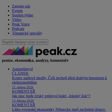
Zaujalo nás
Events
Souhrn týdne
Video
Peak Voice
Podcast
Tématické speciály
peníze, ekonomika, analýzy, komentáře
Autoprůmysl
ČLÁNEK
Konec naftové modly. Češi prchají před drahým benzinem k
elektromobilům
22. dubna 2026
KOMENTÁŘ
Jak moc bude český průmysl bolet „íránský šok“?
13. března 2026
KOMENTÁŘ
Lídra evropské ekonomiky Německo mají zachránit dotace.