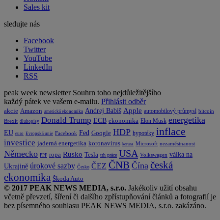
Sales kit
sledujte nás
Facebook
Twitter
YouTube
LinkedIn
RSS
peak week newsletter
Souhrn toho nejdůležitějšího
každý pátek ve vašem e-mailu.
Přihlásit odběr
Apple
Amazon
Andrej Babiš
akcie
automobilový průmysl
bitcoin
americká ekonomika
energetika
Donald Trump
ECB
ekonomika
Elon Musk
Brexit
dluhopisy
inflace
HDP
EU
Fed
Google
hypotéky
Facebook
euro
Evropská unie
investice
koronavirus
jaderná energetika
nezaměstnanost
Microsoft
koruna
USA
Německo
Rusko
Tesla
válka na
ropa
trh práce
Volkswagen
PPF
česká
ČNB
Čína
ČEZ
úrokové sazby
Ukrajině
Česko
ekonomika
Škoda Auto
© 2017 PEAK NEWS MEDIA, s.r.o.
Jakékoliv užití obsahu
včetně převzetí, šíření či dalšího zpřístupňování článků a fotografií je
bez písemného souhlasu PEAK NEWS MEDIA, s.r.o. zakázáno.