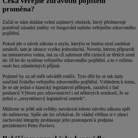
Čeká veřejné zdravotní pojištění
proměna?
Začal se nám skládat velmi zajímavý obrázek, který představuje
poměrně zásadní změny ve fungování našeho veřejného zdravotního
pojištění.
Pokud jde o návrh zákona o azylu, kterým se budou nyní zaobírat
senátoři, tam je situace vcelku jednoduchá. Novela, kterou připravili
na ministerstvu vnitra, má za cíl zahrnout děti cizinců ze třetích zemí
do 18 let do systému veřejného zdravotního pojištění, a to v režimu
osob bez zdanitelných příjmů.
Pojistné by za ně měli odvádět rodiče. Tyto děti by se tak staly
součástí českého veřejného zdravotního pojištění. Vzhledem k tomu,
že se ale jedná o klasický legislativní přílepek, zaznívá z řad
poslanců Výboru pro zdravotnictví i od některých senátorů, že se
jedná o „nesystémový legislativní zmetek“.
Můžeme se ještě stát svědky navrácení tohoto návrhu zákona zpět
do sněmovny. Spíše ale lze očekávat, že vládní většina si v rámci
zachování integrity prohlasuje jeho postoupení k podpisu
prezidentovi Petru Pavlovi.