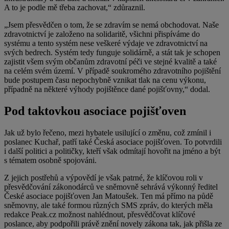
A to je podle mě třeba zachovat,“ zdůraznil.
„Jsem přesvědčen o tom, že se zdravím se nemá obchodovat. Naše
zdravotnictví je založeno na solidaritě, všichni přispíváme do
systému a tento systém nese veškeré výdaje ve zdravotnictví na
svých bedrech. Systém tedy funguje solidárně, a stát tak je schopen
zajistit všem svým občanům zdravotní péči ve stejné kvalitě a také
na celém svém území. V případě soukromého zdravotního pojištění
bude postupem času nepochybně vznikat tlak na cenu výkonu,
případně na některé výhody pojištěnce dané pojišťovny,“ dodal.
Pod taktovkou asociace pojišťoven
Jak už bylo řečeno, mezi hybatele usilující o změnu, což zmínil i
poslanec Kuchař, patří také Česká asociace pojišťoven. To potvrdili
i další politici a političky, kteří však odmítají hovořit na jméno a být
s tématem osobně spojováni.
Z jejich postřehů a výpovědí je však patrné, že klíčovou roli v
přesvědčování zákonodárců ve sněmovně sehrává výkonný ředitel
České asociace pojišťoven Jan Matoušek. Ten má přímo na půdě
sněmovny, ale také formou různých SMS zpráv, do kterých měla
redakce Peak.cz možnost nahlédnout, přesvědčovat klíčové
poslance, aby podpořili právě znění novely zákona tak, jak přišla ze