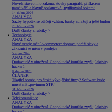
Novela stavebního zákona: stovky paragrafů, přiškrcení
památkářů a hlavně poslanecké „pytlíkování bokem“
14. dubna 2026
ANALÝZA
Sazby hypoték se otáčejí vzhůru, banky zdražují a ještě budou
26. března 2026
Další články z rubriky >
Technologie
ANALÝZA
Nové trendy mění e-commerce: doprava poráží slevy a
zákazníci se mění v prodejce
5. srpna 2026
ANALÝZA
Dodavatelé v ohrožení. Geopolitické konflikt zvyšují aktivity
hackerů
9. dubna 2026
ČLÁNEK
Tikající bomba pro české vývojářské firmy? Software bude
muset mít „povinnou STK“
31. března 2026
Další články z rubriky >
Telekomunikace
ANALÝZA
Dodavatelé v ohrožení. Geopolitické konflikt zvyšují aktivity
hackerů