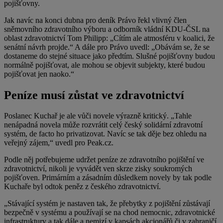
pojišťovny.
Jak navíc na konci dubna pro deník Právo řekl vlivný člen
sněmovního zdravotního výboru a odborník vládní KDU-ČSL na
oblast zdravotnictví Tom Philipp: „Cítím ale atmosféru v koalici, že
senátní návrh projde.“ A dále pro Právo uvedl: „Obávám se, že se
dostaneme do stejné situace jako předtím. Slušné pojišťovny budou
normálně pojišťovat, ale mohou se objevit subjekty, které budou
pojišťovat jen naoko.“
Peníze musí zůstat ve zdravotnictví
Poslanec Kuchař je ale vůči novele výrazně kritický. „Tahle
nenápadná novela může rozvrátit celý český solidární zdravotní
systém, de facto ho privatizovat. Navíc se tak děje bez ohledu na
veřejný zájem,“ uvedl pro Peak.cz.
Podle něj potřebujeme udržet peníze ze zdravotního pojištění ve
zdravotnictví, nikoli je vyvádět ven skrze zisky soukromých
pojišťoven. Primárním a zásadním důsledkem novely by tak podle
Kuchaře byl odtok peněz z českého zdravotnictví.
„Stávající systém je nastaven tak, že přebytky z pojištění zůstávají
bezpečně v systému a používají se na chod nemocnic, zdravotnické
infrastruktury a tak dále a nemizí v kapsách akcionářů či v zahraničí.