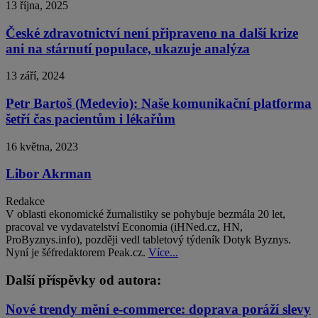
13 října, 2025
České zdravotnictví není připraveno na další krize
ani na stárnutí populace, ukazuje analýza
13 září, 2024
Petr Bartoš (Medevio): Naše komunikační platforma
šetří čas pacientům i lékařům
16 května, 2023
Libor Akrman
Redakce
V oblasti ekonomické žurnalistiky se pohybuje bezmála 20 let,
pracoval ve vydavatelství Economia (iHNed.cz, HN,
ProByznys.info), později vedl tabletový týdeník Dotyk Byznys.
Nyní je šéfredaktorem Peak.cz.
Více...
Další příspěvky od autora:
Nové trendy mění e-commerce: doprava poráží slevy