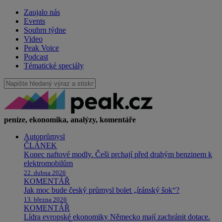
Zaujalo nás
Events
Souhrn týdne
Video
Peak Voice
Podcast
Tématické speciály
peníze, ekonomika, analýzy, komentáře
Autoprůmysl
ČLÁNEK
Konec naftové modly. Češi prchají před drahým benzinem k
elektromobilům
22. dubna 2026
KOMENTÁŘ
Jak moc bude český průmysl bolet „íránský šok“?
13. března 2026
KOMENTÁŘ
Lídra evropské ekonomiky Německo mají zachránit dotace.