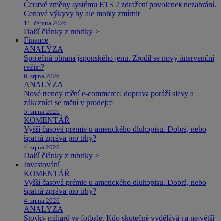
Čerstvé změny systému ETS 2 zdražení povolenek nezabrání.
Cenové výkyvy by ale mohly zmírnit
11. června 2026
Další články z rubriky >
Finance
ANALÝZA
Společná obrana japonského jenu. Zrodil se nový intervenční
režim?
6. srpna 2026
ANALÝZA
Nové trendy mění e-commerce: doprava poráží slevy a
zákazníci se mění v prodejce
5. srpna 2026
KOMENTÁŘ
Vyšší časová prémie u amerického dluhopisu. Dobrá, nebo
špatná zpráva pro trhy?
4. srpna 2026
Další články z rubriky >
Investování
KOMENTÁŘ
Vyšší časová prémie u amerického dluhopisu. Dobrá, nebo
špatná zpráva pro trhy?
4. srpna 2026
ANALÝZA
Stovky miliard ve fotbale. Kdo skutečně vydělává na největší