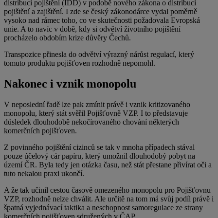
distribuci pojištění (IDD) v podobě nového zákona o distribuci
pojištění a zajištění. I zde se český zákonodárce vydal poměrně
vysoko nad rámec toho, co ve skutečnosti požadovala Evropská
unie. A to navíc v době, kdy si odvětví životního pojištění
procházelo obdobím krize důvěry Čechů.
Transpozice přinesla do odvětví výrazný nárůst regulací, který
tomuto produktu pojišťoven rozhodně nepomohl.
Nakonec i vznik monopolu
V neposlední řadě lze pak zmínit právě i vznik kritizovaného
monopolu, který stát svěřil Pojišťovně VZP. I to představuje
důsledek dlouhodobě nekočírovaného chování některých
komerčních pojišťoven.
Z povinného pojištění cizinců se tak v mnoha případech stával
pouze účelový cár papíru, který umožnil dlouhodobý pobyt na
území ČR. Byla tedy jen otázka času, než stát přestane přivírat oči a
tuto nekalou praxi ukončí.
A že tak učinil cestou časově omezeného monopolu pro Pojišťovnu
VZP, rozhodně nelze chválit. Ale určitě na tom má svůj podíl právě i
špatná vyjednávací taktika a neschopnost samoregulace ze strany
komerčních pojišťoven sdružených v ČAP.