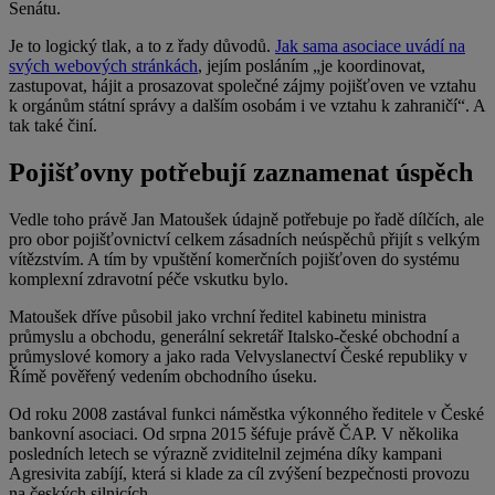
Senátu.
Je to logický tlak, a to z řady důvodů.
Jak sama asociace uvádí na
svých webových stránkách
, jejím posláním „je koordinovat,
zastupovat, hájit a prosazovat společné zájmy pojišťoven ve vztahu
k orgánům státní správy a dalším osobám i ve vztahu k zahraničí“. A
tak také činí.
Pojišťovny potřebují zaznamenat úspěch
Vedle toho právě Jan Matoušek údajně potřebuje po řadě dílčích, ale
pro obor pojišťovnictví celkem zásadních neúspěchů přijít s velkým
vítězstvím. A tím by vpuštění komerčních pojišťoven do systému
komplexní zdravotní péče vskutku bylo.
Matoušek dříve působil jako vrchní ředitel kabinetu ministra
průmyslu a obchodu, generální sekretář Italsko-české obchodní a
průmyslové komory a jako rada Velvyslanectví České republiky v
Římě pověřený vedením obchodního úseku.
Od roku 2008 zastával funkci náměstka výkonného ředitele v České
bankovní asociaci. Od srpna 2015 šéfuje právě ČAP. V několika
posledních letech se výrazně zviditelnil zejména díky kampani
Agresivita zabíjí, která si klade za cíl zvýšení bezpečnosti provozu
na českých silnicích.