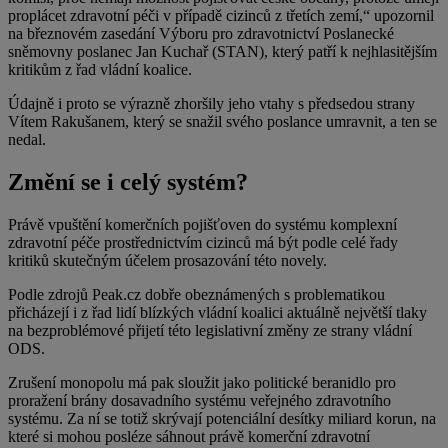
proplácet zdravotní péči v případě cizinců z třetích zemí,“ upozornil
na březnovém zasedání Výboru pro zdravotnictví Poslanecké
sněmovny poslanec Jan Kuchař (STAN), který patří k nejhlasitějším
kritikům z řad vládní koalice.
Údajně i proto se výrazně zhoršily jeho vtahy s předsedou strany
Vítem Rakušanem, který se snažil svého poslance umravnit, a ten se
nedal.
Změní se i celý systém?
Právě vpuštění komerčních pojišťoven do systému komplexní
zdravotní péče prostřednictvím cizinců má být podle celé řady
kritiků skutečným účelem prosazování této novely.
Podle zdrojů Peak.cz dobře obeznámených s problematikou
přicházejí i z řad lidí blízkých vládní koalici aktuálně největší tlaky
na bezproblémové přijetí této legislativní změny ze strany vládní
ODS.
Zrušení monopolu má pak sloužit jako politické beranidlo pro
proražení brány dosavadního systému veřejného zdravotního
systému. Za ní se totiž skrývají potenciální desítky miliard korun, na
které si mohou posléze sáhnout právě komerční zdravotní