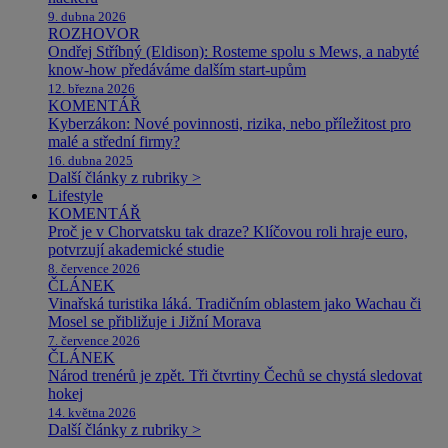
9. dubna 2026
ROZHOVOR
Ondřej Stříbný (Eldison): Rosteme spolu s Mews, a nabyté
know-how předáváme dalším start-upům
12. března 2026
KOMENTÁŘ
Kyberzákon: Nové povinnosti, rizika, nebo příležitost pro
malé a střední firmy?
16. dubna 2025
Další články z rubriky >
Lifestyle
KOMENTÁŘ
Proč je v Chorvatsku tak draze? Klíčovou roli hraje euro,
potvrzují akademické studie
8. července 2026
ČLÁNEK
Vinařská turistika láká. Tradičním oblastem jako Wachau či
Mosel se přibližuje i Jižní Morava
7. července 2026
ČLÁNEK
Národ trenérů je zpět. Tři čtvrtiny Čechů se chystá sledovat
hokej
14. května 2026
Další články z rubriky >