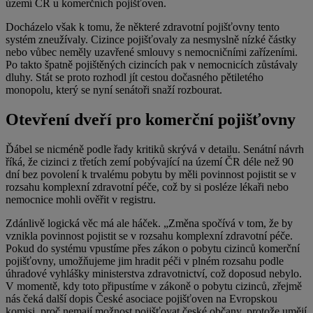
území ČR u komerčních pojišťoven.
Docházelo však k tomu, že některé zdravotní pojišťovny tento
systém zneužívaly. Cizince pojišťovaly za nesmyslně nízké částky
nebo vůbec neměly uzavřené smlouvy s nemocničními zařízeními.
Po takto špatně pojištěných cizincích pak v nemocnicích zůstávaly
dluhy. Stát se proto rozhodl jít cestou dočasného pětiletého
monopolu, který se nyní senátoři snaží rozbourat.
Otevření dveří pro komerční pojišťovny
Ďábel se nicméně podle řady kritiků skrývá v detailu. Senátní návrh
říká, že cizinci z třetích zemí pobývající na území ČR déle než 90
dní bez povolení k trvalému pobytu by měli povinnost pojistit se v
rozsahu komplexní zdravotní péče, což by si posléze lékaři nebo
nemocnice mohli ověřit v registru.
Zdánlivě logická věc má ale háček. „Změna spočívá v tom, že by
vznikla povinnost pojistit se v rozsahu komplexní zdravotní péče.
Pokud do systému vpustíme přes zákon o pobytu cizinců komerční
pojišťovny, umožňujeme jim hradit péči v plném rozsahu podle
úhradové vyhlášky ministerstva zdravotnictví, což doposud nebylo.
V momentě, kdy toto připustíme v zákoně o pobytu cizinců, zřejmě
nás čeká další dopis České asociace pojišťoven na Evropskou
komisi, proč nemají možnost pojišťovat české občany, protože umějí