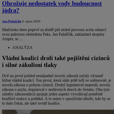
Ohrožuje nedostatek vody budoucnost
jádra?
Jan Palaščák
4. srpna 2026
Maďarsko dnes poprvé za téměř půl století provozu zcela odstaví
svou jadernou elektrárnu Paks. Jan Palaščák, zakladatel skupiny
Amper, se…
ANALÝZA
Vládní koalici drolí také pojištění cizinců
i silné zákulisní tlaky
Dvě na první pohled nenápadné novely zákonů začaly výrazně
hýbat vládní koalicí. Tou první, která stále ještě leží ve sněmovně, je
novela zákona o pobytu cizinců. Druhý legislativní materiál, novela
zákona o azylu, doputoval v nedávných dnech do Senátu. Oba tyto
záměry zákonodárců spojuje jeden aspekt: vyvolávají poměrně
bouřlivé reakce u politiků. A to nejen v opozičním táboře, kde by se
to dalo čekat, ale také uvnitř koalice.