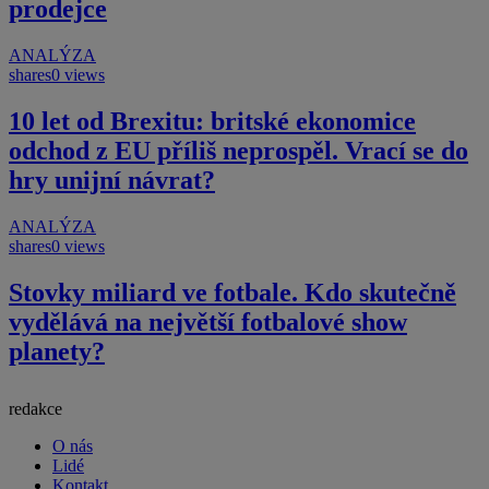
prodejce
ANALÝZA
shares
0 views
10 let od Brexitu: britské ekonomice
odchod z EU příliš neprospěl. Vrací se do
hry unijní návrat?
ANALÝZA
shares
0 views
Stovky miliard ve fotbale. Kdo skutečně
vydělává na největší fotbalové show
planety?
redakce
O nás
Lidé
Kontakt