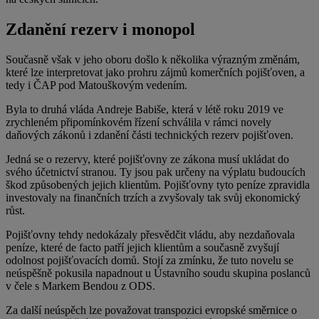
Zdanění rezerv i monopol
Současně však v jeho oboru došlo k několika výrazným změnám,
které lze interpretovat jako prohru zájmů komerčních pojišťoven, a
tedy i ČAP pod Matouškovým vedením.
Byla to druhá vláda Andreje Babiše, která v létě roku 2019 ve
zrychleném připomínkovém řízení schválila v rámci novely
daňových zákonů i zdanění části technických rezerv pojišťoven.
Jedná se o rezervy, které pojišťovny ze zákona musí ukládat do
svého účetnictví stranou. Ty jsou pak určeny na výplatu budoucích
škod způsobených jejich klientům. Pojišťovny tyto peníze zpravidla
investovaly na finančních trzích a zvyšovaly tak svůj ekonomický
růst.
Pojišťovny tehdy nedokázaly přesvědčit vládu, aby nezdaňovala
peníze, které de facto patří jejich klientům a současně zvyšují
odolnost pojišťovacích domů. Stojí za zmínku, že tuto novelu se
neúspěšně pokusila napadnout u Ústavního soudu skupina poslanců
v čele s Markem Bendou z ODS.
Za další neúspěch lze považovat transpozici evropské směrnice o