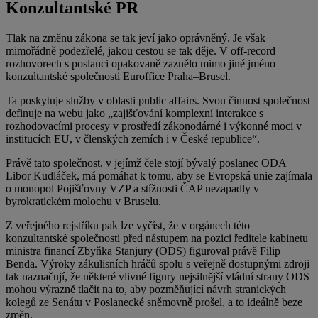
Konzultantské PR
Tlak na změnu zákona se tak jeví jako oprávněný. Je však
mimořádně podezřelé, jakou cestou se tak děje. V off-record
rozhovorech s poslanci opakovaně zaznělo mimo jiné jméno
konzultantské společnosti Euroffice Praha–Brusel.
Ta poskytuje služby v oblasti public affairs. Svou činnost společnost
definuje na webu jako „zajišťování komplexní interakce s
rozhodovacími procesy v prostředí zákonodárné i výkonné moci v
institucích EU, v členských zemích i v České republice“.
Právě tato společnost, v jejímž čele stojí bývalý poslanec ODA
Libor Kudláček, má pomáhat k tomu, aby se Evropská unie zajímala
o monopol Pojišťovny VZP a stížnosti ČAP nezapadly v
byrokratickém molochu v Bruselu.
Z veřejného rejstříku pak lze vyčíst, že v orgánech této
konzultantské společnosti před nástupem na pozici ředitele kabinetu
ministra financí Zbyňka Stanjury (ODS) figuroval právě Filip
Benda. Výroky zákulisních hráčů spolu s veřejně dostupnými zdroji
tak naznačují, že některé vlivné figury nejsilnější vládní strany ODS
mohou výrazně tlačit na to, aby pozměňující návrh stranických
kolegů ze Senátu v Poslanecké sněmovně prošel, a to ideálně beze
změn.