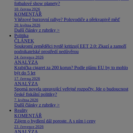
fotbalové show planety?
10. června 2026
KOMENTÁŘ
Vítězové burzovní rallye? Polovodiče a překvapivě měď
20. května 2026
Další články z rubriky >
Politika
ČLÁNEK
Soukromí zemědělci tvrdě kritizují EET 2.0: Zkazí a zamoří
podnikatelské prostředí nedůvěrou
24. července 2026
ANALÝZA
Krabička cigaret za 200 korun? Podle plánu EU by to mohlo
být do 5 let
17. června 2026
ANALÝZA
Sporná novela upravující veřejné rozpočty. Jde o budoucnost
české fiskální politiky?
7. května 2026
Další články z rubriky >
Reality
KOMENTÁŘ
Zájem o bydlení dál poroste. A s ním i ceny
23. července 2026
ANALÝZA