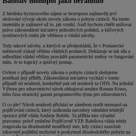
Babišův monopol jako beranidlo
Z hlediska byznysového zájmu se bezesporu zajímavěji jeví
sledování vývoje okolo novely zákona o pobytu cizinců. Na tomto
materiálu je zajímavé už to, jak vznikl. Aniž bychom chtěli snižovat
právo zákonodárné iniciativy jednotlivých politiků, u klíčových
systémových změn jde většinou o vládní návrhy.
Tedy takové návrhy, u kterých se předpokládá, že v Poslanecké
sněmovně získají většinu vládních poslanců. Deklaruje se tak síla a
odhodlání vládní většiny provádět parametrické změny ve fungování
státu. Je to logický a správný postup.
Ovšem v případě novely zákona o pobytu cizinců sledujeme
poněkud jiný příběh. Zákonodárná iniciativa vychází v tomto
případě od senátorů, konkrétně pak od senátorů za ODS. Na jednání
Výboru pro zdravotnictví návrh obhajoval senátor Roman Kraus,
toho času stranický garant programového týmu pro zdravotnictví.
O co jde? Návrh senátorů přichází se záměrem zrušit monopol na
pojišťování cizinců, který uzákonila navzdory odmítání tehdejší
opozice ještě vláda Andreje Babiše. Ta přiřkla tuto výsadní
pravomoc právě zmíněné Pojišťovně VZP. Babišova vláda tehdy
reagovala na dlouhodobě neutěšený stav, kdy cizinci uzavírali
zdravotní pojištění nezbytné k poskytnutí dlouhodobého pobytu na