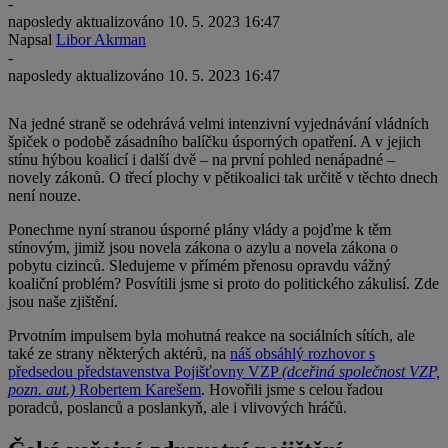
-
naposledy aktualizováno
10. 5. 2023 16:47
Napsal
Libor Akrman
-
naposledy aktualizováno
10. 5. 2023 16:47
Na jedné straně se odehrává velmi intenzivní vyjednávání vládních
špiček o podobě zásadního balíčku úsporných opatření. A v jejich
stínu hýbou koalicí i další dvě – na první pohled nenápadné –
novely zákonů. O třecí plochy v pětikoalici tak určitě v těchto dnech
není nouze.
Ponechme nyní stranou úsporné plány vlády a pojďme k těm
stínovým, jimiž jsou novela zákona o azylu a novela zákona o
pobytu cizinců. Sledujeme v přímém přenosu opravdu vážný
koaliční problém? Posvítili jsme si proto do politického zákulisí. Zde
jsou naše zjištění.
Prvotním impulsem byla mohutná reakce na sociálních sítích, ale
také ze strany některých aktérů, na
náš obsáhlý rozhovor s
předsedou představenstva Pojišťovny VZP
(dceřiná společnost VZP,
pozn. aut.)
Robertem Karešem
. Hovořili jsme s celou řadou
poradců, poslanců a poslankyň, ale i vlivových hráčů.