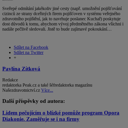
Sveřepé odmítání jakékoliv jiné cesty (např. umožnění pojišťování
cizinců ze strany dceřiných firem pojišťoven v systému veřejného
zdravotního pojištění, jak to navrhuje poslanec Kuchař) poskytuje
dost důvodů k tomu, abychom vývoj předmětného zákona všichni i
nadále pečlivě sledovali. Jistě to bude zajímavé pokoukání…
Sdílet na Facebook
Sdílet na Twitter
+
Pavlína Zítková
Redakce
redaktorka Peak.cz a také šéfredaktorka magazínu
Našezdravotnictví.cz
Více...
Další příspěvky od autora:
Lidem pečujícím o blízké pomůže program Opora
Diakonie. Zaměřuje se i na firmy