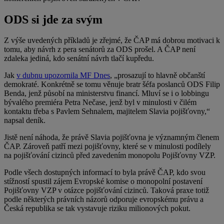
ODS si jde za svým
Z výše uvedených příkladů je zřejmé, že ČAP má dobrou motivaci k
tomu, aby návrh z pera senátorů za ODS prošel. A ČAP není
zdaleka jediná, kdo senátní návrh tlačí kupředu.
Jak
v dubnu upozornila MF Dnes
, „prosazují to hlavně občanští
demokraté. Konkrétně se tomu věnuje bratr šéfa poslanců ODS Filip
Benda, jenž působí na ministerstvu financí. Mluví se i o lobbingu
bývalého premiéra Petra Nečase, jenž byl v minulosti v čilém
kontaktu třeba s Pavlem Sehnalem, majitelem Slavia pojišťovny,“
napsal deník.
Jistě není náhoda, že právě Slavia pojišťovna je významným členem
ČAP. Zároveň patří mezi pojišťovny, které se v minulosti podílely
na pojišťování cizinců před zavedením monopolu Pojišťovny VZP.
Podle všech dostupných informací to byla právě ČAP, kdo svou
stížností spustil zájem Evropské komise o monopolní postavení
Pojišťovny VZP v otázce pojišťování cizinců. Taková praxe totiž
podle některých právních názorů odporuje evropskému právu a
Česká republika se tak vystavuje riziku milionových pokut.