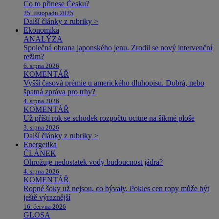
Co to přinese Česku?
25. listopadu 2025
Další články z rubriky >
Ekonomika
ANALÝZA
Společná obrana japonského jenu. Zrodil se nový intervenční
režim?
6. srpna 2026
KOMENTÁŘ
Vyšší časová prémie u amerického dluhopisu. Dobrá, nebo
špatná zpráva pro trhy?
4. srpna 2026
KOMENTÁŘ
Už příští rok se schodek rozpočtu ocitne na šikmé ploše
3. srpna 2026
Další články z rubriky >
Energetika
ČLÁNEK
Ohrožuje nedostatek vody budoucnost jádra?
4. srpna 2026
KOMENTÁŘ
Ropné šoky už nejsou, co bývaly. Pokles cen ropy může být
ještě výraznější
16. června 2026
GLOSA