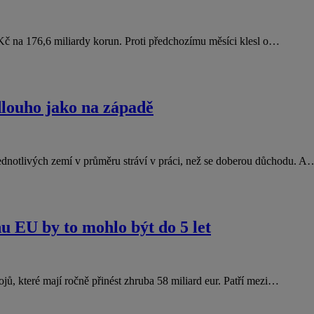
y Kč na 176,6 miliardy korun. Proti předchozímu měsíci klesl o…
 dlouho jako na západě
é jednotlivých zemí v průměru stráví v práci, než se doberou důchodu. A
u EU by to mohlo být do 5 let
jů, které mají ročně přinést zhruba 58 miliard eur. Patří mezi…