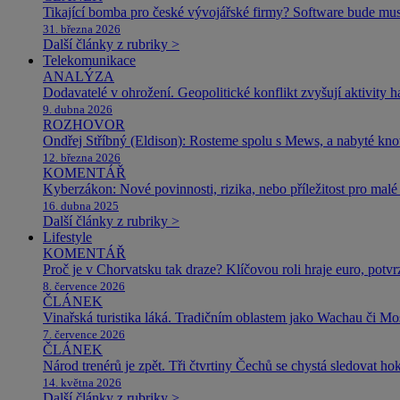
Tikající bomba pro české vývojářské firmy? Software bude m
31. března 2026
Další články z rubriky >
Telekomunikace
ANALÝZA
Dodavatelé v ohrožení. Geopolitické konflikt zvyšují aktivity 
9. dubna 2026
ROZHOVOR
Ondřej Stříbný (Eldison): Rosteme spolu s Mews, a nabyté k
12. března 2026
KOMENTÁŘ
Kyberzákon: Nové povinnosti, rizika, nebo příležitost pro malé 
16. dubna 2025
Další články z rubriky >
Lifestyle
KOMENTÁŘ
Proč je v Chorvatsku tak draze? Klíčovou roli hraje euro, potv
8. července 2026
ČLÁNEK
Vinařská turistika láká. Tradičním oblastem jako Wachau či Mose
7. července 2026
ČLÁNEK
Národ trenérů je zpět. Tři čtvrtiny Čechů se chystá sledovat ho
14. května 2026
Další články z rubriky >