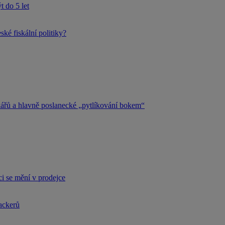
 do 5 let
ké fiskální politiky?
kářů a hlavně poslanecké „pytlíkování bokem“
i se mění v prodejce
hackerů