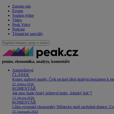
Zaujalo nás
Events
Souhrn týdne
Video
Peak Voice
Podcast
Tématické speciály
peníze, ekonomika, analýzy, komentáře
Autoprůmysl
ČLÁNEK
Konec naftové modly. Češi prchají před drahým benzinem k e
22. dubna 2026
KOMENTÁŘ
Jak moc bude český průmysl bolet „íránský šok“?
13. března 2026
KOMENTÁŘ
Lídra evropské ekonomiky Německo mají zachránit dotace. Co 
25. listopadu 2025