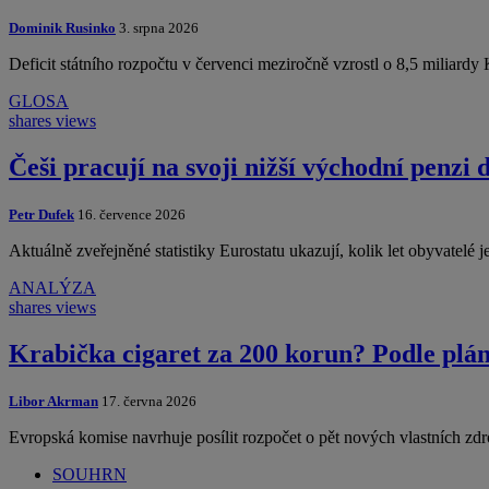
Dominik Rusinko
3. srpna 2026
Deficit státního rozpočtu v červenci meziročně vzrostl o 8,5 miliard
GLOSA
shares
views
Češi pracují na svoji nižší východní penzi
Petr Dufek
16. července 2026
Aktuálně zveřejněné statistiky Eurostatu ukazují, kolik let obyvatel
ANALÝZA
shares
views
Krabička cigaret za 200 korun? Podle plán
Libor Akrman
17. června 2026
Evropská komise navrhuje posílit rozpočet o pět nových vlastních zdro
SOUHRN