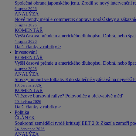
Společná obrana japonského jenu. Zrodil se nový intervenční r
6. srpna 2026
ANALÝZA
Nové trendy mění e-commerce: doprava poráží slevy a zákazníc
5. srpna 2026
KOMENTÁŘ
Vyšší časová prémie u amerického dluhopisu. Dobrá, nebo špat
4. srpna 2026
Další články z rubriky >
Investování
KOMENTÁŘ
Vyšší časová prémie u amerického dluhopisu. Dobrá, nebo špat
4. srpna 2026
ANALÝZA
Stovky miliard ve fotbale. Kdo skutečně vydělává na největší 
10. června 2026
KOMENTÁŘ
Vítězové burzovní rallye? Polovodiče a překvapivě měď
20. května 2026
Další články z rubriky >
Politika
ČLÁNEK
Soukromí zemědělci tvrdě kritizují EET 2.0: Zkazí a zamoří po
24. července 2026
ANALÝZA