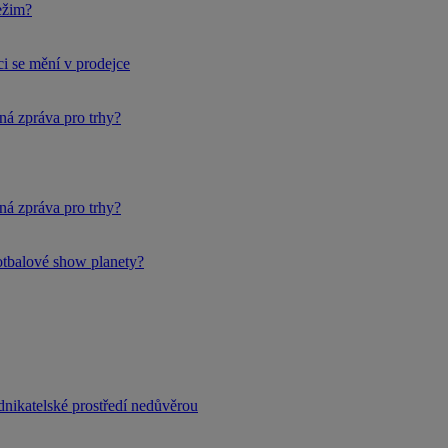
ežim?
i se mění v prodejce
ná zpráva pro trhy?
ná zpráva pro trhy?
fotbalové show planety?
dnikatelské prostředí nedůvěrou