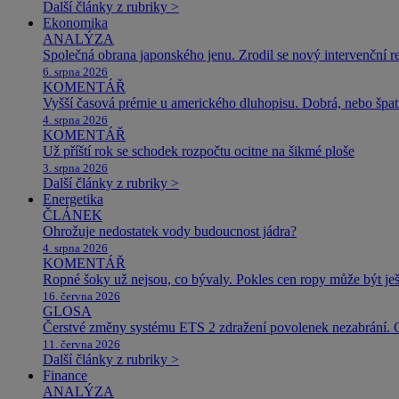
Další články z rubriky >
Ekonomika
ANALÝZA
Společná obrana japonského jenu. Zrodil se nový intervenční r
6. srpna 2026
KOMENTÁŘ
Vyšší časová prémie u amerického dluhopisu. Dobrá, nebo špat
4. srpna 2026
KOMENTÁŘ
Už příští rok se schodek rozpočtu ocitne na šikmé ploše
3. srpna 2026
Další články z rubriky >
Energetika
ČLÁNEK
Ohrožuje nedostatek vody budoucnost jádra?
4. srpna 2026
KOMENTÁŘ
Ropné šoky už nejsou, co bývaly. Pokles cen ropy může být ješ
16. června 2026
GLOSA
Čerstvé změny systému ETS 2 zdražení povolenek nezabrání. 
11. června 2026
Další články z rubriky >
Finance
ANALÝZA