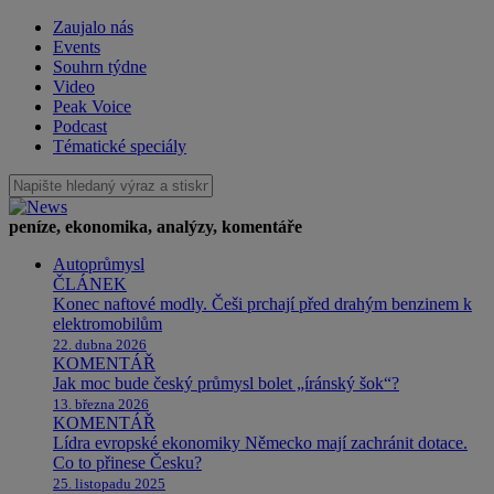
Zaujalo nás
Events
Souhrn týdne
Video
Peak Voice
Podcast
Tématické speciály
peníze, ekonomika, analýzy, komentáře
Autoprůmysl
ČLÁNEK
Konec naftové modly. Češi prchají před drahým benzinem k
elektromobilům
22. dubna 2026
KOMENTÁŘ
Jak moc bude český průmysl bolet „íránský šok“?
13. března 2026
KOMENTÁŘ
Lídra evropské ekonomiky Německo mají zachránit dotace.
Co to přinese Česku?
25. listopadu 2025