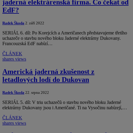
jaderná elektrárenská firma. Co čekat od
EdF?
Radek Škoda
2. září 2022
SERIÁL 6. díl: Po Korejcích a Američanech představujeme třetího
uchazeče o stavbu nového bloku Jaderné elektrárny Dukovany.
Francouzská EdF nabízí…
ČLÁNEK
shares
views
Americká jaderná zkušenost z
letadlových lodí do Dukovan
Radek Škoda
22. srpna 2022
SERIÁL 5. díl: V triu uchazečů o stavbu nového bloku Jaderné
elektrárny Dukovany jsou i Američané. Ti na Vysočinu nabízejí,…
ČLÁNEK
shares
views