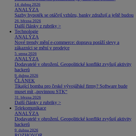
14. dubna 2026
ANALÝZA
Sazby hypoték se otáčejí vzhůru, banky zdražují a ještě budou
26. března 2026
Další články z rubriky >
Technologie
ANALÝZA
Nové trendy mění e-commerce: doprava poráží slevy a
zákazníci se mění v prodejce
5. srpna 2026
ANALÝZA
Dodavatelé v ohrožení. Geopolitické konflikt zvyšují aktivity
hackerů
9. dubna 2026
ČLÁNEK
Tikající bomba pro české vývojářské firmy? Software bude
muset mít „povinnou STK“
31. března 2026
Další články z rubriky >
Telekomunikace
ANALÝZA
Dodavatelé v ohrožení. Geopolitické konflikt zvyšují aktivity
hackerů
9. dubna 2026
ROZHOVOR