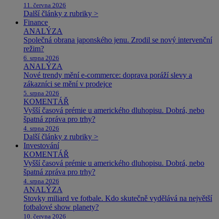
11. června 2026
Další články z rubriky >
Finance
ANALÝZA
Společná obrana japonského jenu. Zrodil se nový intervenční
režim?
6. srpna 2026
ANALÝZA
Nové trendy mění e-commerce: doprava poráží slevy a
zákazníci se mění v prodejce
5. srpna 2026
KOMENTÁŘ
Vyšší časová prémie u amerického dluhopisu. Dobrá, nebo
špatná zpráva pro trhy?
4. srpna 2026
Další články z rubriky >
Investování
KOMENTÁŘ
Vyšší časová prémie u amerického dluhopisu. Dobrá, nebo
špatná zpráva pro trhy?
4. srpna 2026
ANALÝZA
Stovky miliard ve fotbale. Kdo skutečně vydělává na největší
fotbalové show planety?
10. června 2026