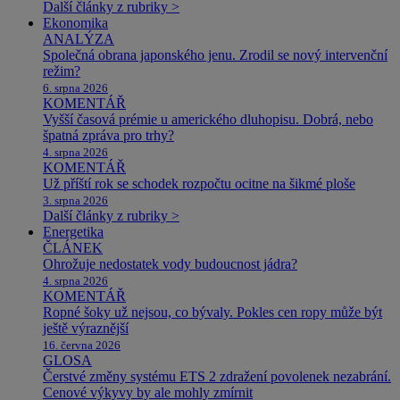
Další články z rubriky >
Ekonomika
ANALÝZA
Společná obrana japonského jenu. Zrodil se nový intervenční
režim?
6. srpna 2026
KOMENTÁŘ
Vyšší časová prémie u amerického dluhopisu. Dobrá, nebo
špatná zpráva pro trhy?
4. srpna 2026
KOMENTÁŘ
Už příští rok se schodek rozpočtu ocitne na šikmé ploše
3. srpna 2026
Další články z rubriky >
Energetika
ČLÁNEK
Ohrožuje nedostatek vody budoucnost jádra?
4. srpna 2026
KOMENTÁŘ
Ropné šoky už nejsou, co bývaly. Pokles cen ropy může být
ještě výraznější
16. června 2026
GLOSA
Čerstvé změny systému ETS 2 zdražení povolenek nezabrání.
Cenové výkyvy by ale mohly zmírnit