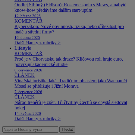
Ondřej Stříbný (Eldison): Rosteme spolu s Mews, a nabyté
know-how předáváme dalším start-upům
12. března 2026
KOMENTÁŘ
Kyberzákon: Nové povinnosti, rizika, nebo příležitost pro
malé a střední firmy?
16. dubna 2025
Další články z rubriky >
Lifestyle
KOMENTÁŘ
Proč je v Chorvatsku tak draze? Klíčovou roli hraje euro,
potvrzují akademické studie
8. července 2026
ČLÁNEK
Vinařská turistika láká. Tradičním oblastem jako Wachau či
Mosel se přibližuje i Jižní Morava
7. července 2026
ČLÁNEK
Národ trenérů je zpět. Tři čtvrtiny Čechů se chystá sledovat
hokej
14. května 2026
Další články z rubriky >
Hledat