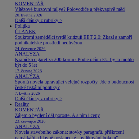
KOMENTÁŘ
Vítězové burzovní rallye? Polovodiče a překvapivě měď
20. května 2026
Další články z rubriky >
Politika
ČLÁNEK
Soukromí zemědělci tvrdě kritizují EET 2.0: Zkazí a zamoří
podnikatelské prostředí nedůvěrou
24. července 2026
ANALÝZA
Krabička cigaret za 200 korun? Podle plánu EU by to mohlo
být do 5 let
17. června 2026
ANALÝZA
Sporná novela upravující veřejné rozpočty. Jde o budoucnost
české fiskální politiky?
7. května 2026
Další články z rubriky >
Reality
KOMENTÁŘ
Zájem o bydlení dál poroste. A s ním i ceny
23. července 2026
ANALÝZA
Novela stavebního zákona: stovky paragrafů, přiškrcení
památkářů a hlavně poslanecké „pytlíkování bokem“