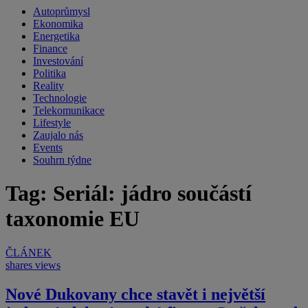
Autoprůmysl
Ekonomika
Energetika
Finance
Investování
Politika
Reality
Technologie
Telekomunikace
Lifestyle
Zaujalo nás
Events
Souhrn týdne
Tag: Seriál: jádro součástí
taxonomie EU
ČLÁNEK
shares
views
Nové Dukovany chce stavět i největší