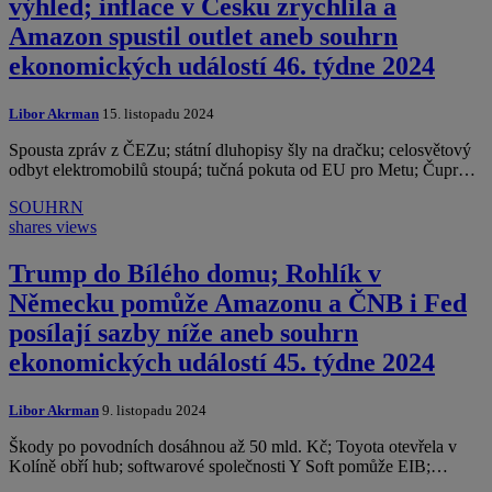
výhled; inflace v Česku zrychlila a
Amazon spustil outlet aneb souhrn
ekonomických událostí 46. týdne 2024
Libor Akrman
15. listopadu 2024
Spousta zpráv z ČEZu; státní dluhopisy šly na dračku; celosvětový
odbyt elektromobilů stoupá; tučná pokuta od EU pro Metu; Čupr…
SOUHRN
shares
views
Trump do Bílého domu; Rohlík v
Německu pomůže Amazonu a ČNB i Fed
posílají sazby níže aneb souhrn
ekonomických událostí 45. týdne 2024
Libor Akrman
9. listopadu 2024
Škody po povodních dosáhnou až 50 mld. Kč; Toyota otevřela v
Kolíně obří hub; softwarové společnosti Y Soft pomůže EIB;…