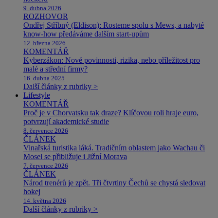
9. dubna 2026
ROZHOVOR
Ondřej Stříbný (Eldison): Rosteme spolu s Mews, a nabyté
know-how předáváme dalším start-upům
12. března 2026
KOMENTÁŘ
Kyberzákon: Nové povinnosti, rizika, nebo příležitost pro
malé a střední firmy?
16. dubna 2025
Další články z rubriky >
Lifestyle
KOMENTÁŘ
Proč je v Chorvatsku tak draze? Klíčovou roli hraje euro,
potvrzují akademické studie
8. července 2026
ČLÁNEK
Vinařská turistika láká. Tradičním oblastem jako Wachau či
Mosel se přibližuje i Jižní Morava
7. července 2026
ČLÁNEK
Národ trenérů je zpět. Tři čtvrtiny Čechů se chystá sledovat
hokej
14. května 2026
Další články z rubriky >