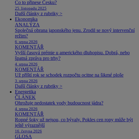
Co to přinese Česku?
25. listopadu 2025
Další články z rubriky >
Ekonomika
ANALÝZA
Společná obrana japonského jenu. Zrodil se nový intervenční
režim?
6. srpna 2026
KOMENTÁŘ
Vyšší časová prémie u amerického dluhopisu. Dobrá, nebo
špatná zpráva pro trhy?
4. srpna 2026
KOMENTÁŘ
Už příští rok se schodek rozpočtu ocitne na šikmé ploše
3. srpna 2026
Další články z rubriky >
Energetika
ČLÁNEK
Ohrožuje nedostatek vody budoucnost jádra?
4. srpna 2026
KOMENTÁŘ
Ropné šoky už nejsou, co bývaly. Pokles cen ropy může být
ještě výraznější
16. června 2026
GLOSA