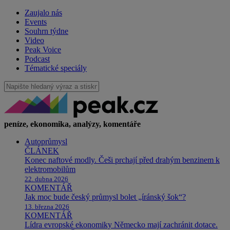
Zaujalo nás
Events
Souhrn týdne
Video
Peak Voice
Podcast
Tématické speciály
peníze, ekonomika, analýzy, komentáře
Autoprůmysl
ČLÁNEK
Konec naftové modly. Češi prchají před drahým benzinem k
elektromobilům
22. dubna 2026
KOMENTÁŘ
Jak moc bude český průmysl bolet „íránský šok“?
13. března 2026
KOMENTÁŘ
Lídra evropské ekonomiky Německo mají zachránit dotace.