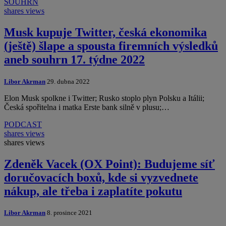
SOUHRN
shares
views
Musk kupuje Twitter, česká ekonomika
(ještě) šlape a spousta firemních výsledků
aneb souhrn 17. týdne 2022
Libor Akrman
29. dubna 2022
Elon Musk spolkne i Twitter; Rusko stoplo plyn Polsku a Itálii;
Česká spořitelna i matka Erste bank silně v plusu;…
PODCAST
shares
views
shares
views
Zdeněk Vacek (OX Point): Budujeme síť
doručovacích boxů, kde si vyzvednete
nákup, ale třeba i zaplatíte pokutu
Libor Akrman
8. prosince 2021