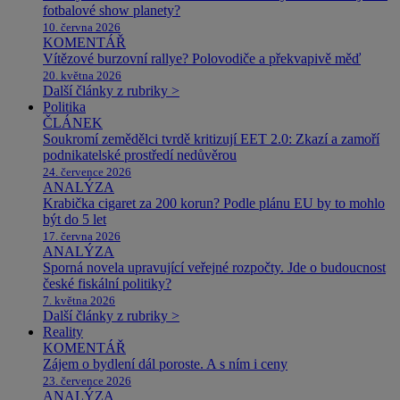
fotbalové show planety?
10. června 2026
KOMENTÁŘ
Vítězové burzovní rallye? Polovodiče a překvapivě měď
20. května 2026
Další články z rubriky >
Politika
ČLÁNEK
Soukromí zemědělci tvrdě kritizují EET 2.0: Zkazí a zamoří
podnikatelské prostředí nedůvěrou
24. července 2026
ANALÝZA
Krabička cigaret za 200 korun? Podle plánu EU by to mohlo
být do 5 let
17. června 2026
ANALÝZA
Sporná novela upravující veřejné rozpočty. Jde o budoucnost
české fiskální politiky?
7. května 2026
Další články z rubriky >
Reality
KOMENTÁŘ
Zájem o bydlení dál poroste. A s ním i ceny
23. července 2026
ANALÝZA