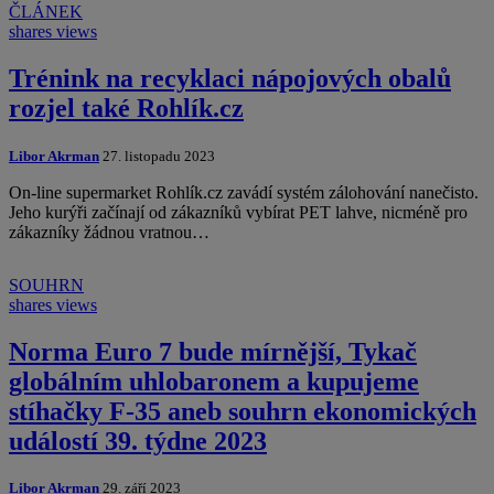
ČLÁNEK
shares
views
Trénink na recyklaci nápojových obalů
rozjel také Rohlík.cz
Libor Akrman
27. listopadu 2023
On-line supermarket Rohlík.cz zavádí systém zálohování nanečisto.
Jeho kurýři začínají od zákazníků vybírat PET lahve, nicméně pro
zákazníky žádnou vratnou…
SOUHRN
shares
views
Norma Euro 7 bude mírnější, Tykač
globálním uhlobaronem a kupujeme
stíhačky F-35 aneb souhrn ekonomických
událostí 39. týdne 2023
Libor Akrman
29. září 2023