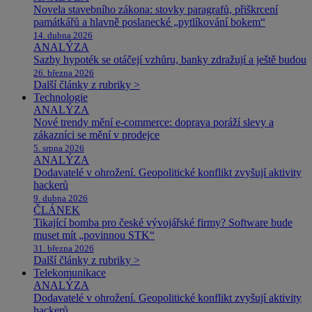
Novela stavebního zákona: stovky paragrafů, přiškrcení
památkářů a hlavně poslanecké „pytlíkování bokem“
14. dubna 2026
ANALÝZA
Sazby hypoték se otáčejí vzhůru, banky zdražují a ještě budou
26. března 2026
Další články z rubriky >
Technologie
ANALÝZA
Nové trendy mění e-commerce: doprava poráží slevy a
zákazníci se mění v prodejce
5. srpna 2026
ANALÝZA
Dodavatelé v ohrožení. Geopolitické konflikt zvyšují aktivity
hackerů
9. dubna 2026
ČLÁNEK
Tikající bomba pro české vývojářské firmy? Software bude
muset mít „povinnou STK“
31. března 2026
Další články z rubriky >
Telekomunikace
ANALÝZA
Dodavatelé v ohrožení. Geopolitické konflikt zvyšují aktivity
hackerů