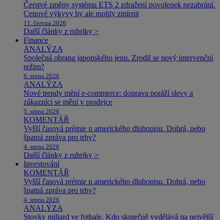
Čerstvé změny systému ETS 2 zdražení povolenek nezabrání.
Cenové výkyvy by ale mohly zmírnit
11. června 2026
Další články z rubriky >
Finance
ANALÝZA
Společná obrana japonského jenu. Zrodil se nový intervenční
režim?
6. srpna 2026
ANALÝZA
Nové trendy mění e-commerce: doprava poráží slevy a
zákazníci se mění v prodejce
5. srpna 2026
KOMENTÁŘ
Vyšší časová prémie u amerického dluhopisu. Dobrá, nebo
špatná zpráva pro trhy?
4. srpna 2026
Další články z rubriky >
Investování
KOMENTÁŘ
Vyšší časová prémie u amerického dluhopisu. Dobrá, nebo
špatná zpráva pro trhy?
4. srpna 2026
ANALÝZA
Stovky miliard ve fotbale. Kdo skutečně vydělává na největší