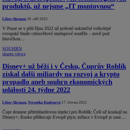
produktů, už nejsme „IT montovnou“
Libor Akrman
26. září 2022
V Praze se v půli října 2022 už pošesté uskuteční velkolepé
evropské finále celosvětové startupové soutěže – nově pod
hlavičkou…
SOUHRN
shares
views
Disney+ už běží i v Česku, Čuprův Rohlík
získal další miliardy na rozvoj a krypto
propadlo aneb souhrn ekonomických
událostí 24. týdne 2022
Libor Akrman
,
Veronika Kudrnová
17. června 2022
Čupr dostane pětimiliardovou injekci pro Rohlík; Češi už koukají na
Disney+; Rusko přiškrcuje Evropě plyn; inflace v Evropě je zase…