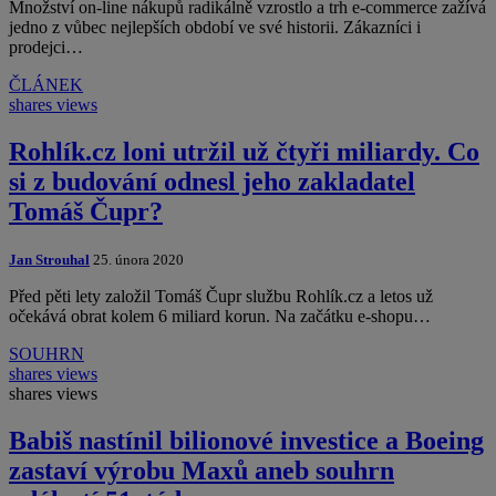
Množství on-line nákupů radikálně vzrostlo a trh e-commerce zažívá
jedno z vůbec nejlepších období ve své historii. Zákazníci i
prodejci…
ČLÁNEK
shares
views
Rohlík.cz loni utržil už čtyři miliardy. Co
si z budování odnesl jeho zakladatel
Tomáš Čupr?
Jan Strouhal
25. února 2020
Před pěti lety založil Tomáš Čupr službu Rohlík.cz a letos už
očekává obrat kolem 6 miliard korun. Na začátku e-shopu…
SOUHRN
shares
views
shares
views
Babiš nastínil bilionové investice a Boeing
zastaví výrobu Maxů aneb souhrn