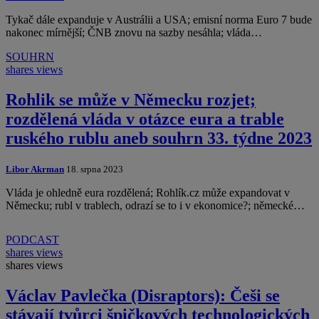
Tykač dále expanduje v Austrálii a USA; emisní norma Euro 7 bude
nakonec mírnější; ČNB znovu na sazby nesáhla; vláda…
SOUHRN
shares
views
Rohlik se může v Německu rozjet;
rozdělená vláda v otázce eura a trable
ruského rublu aneb souhrn 33. týdne 2023
Libor Akrman
18. srpna 2023
Vláda je ohledně eura rozdělená; Rohlík.cz může expandovat v
Německu; rubl v trablech, odrazí se to i v ekonomice?; německé…
PODCAST
shares
views
shares
views
Václav Pavlečka (Disraptors): Češi se
stávají tvůrci špičkových technologických