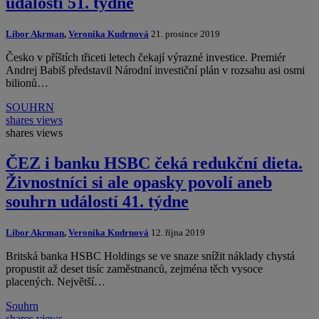
událostí 51. týdne
Libor Akrman
,
Veronika Kudrnová
21. prosince 2019
Česko v příštích třiceti letech čekají výrazné investice. Premiér
Andrej Babiš představil Národní investiční plán v rozsahu asi osmi
bilionů…
SOUHRN
shares
views
shares
views
ČEZ i banku HSBC čeká redukční dieta.
Živnostníci si ale opasky povolí aneb
souhrn událostí 41. týdne
Libor Akrman
,
Veronika Kudrnová
12. října 2019
Britská banka HSBC Holdings se ve snaze snížit náklady chystá
propustit až deset tisíc zaměstnanců, zejména těch vysoce
placených. Největší…
Souhrn
shares
views