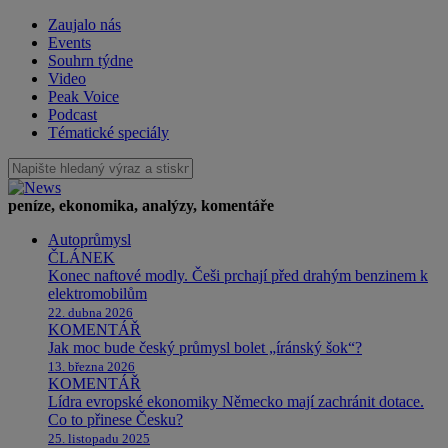
Zaujalo nás
Events
Souhrn týdne
Video
Peak Voice
Podcast
Tématické speciály
peníze, ekonomika, analýzy, komentáře
Autoprůmysl
ČLÁNEK
Konec naftové modly. Češi prchají před drahým benzinem k
elektromobilům
22. dubna 2026
KOMENTÁŘ
Jak moc bude český průmysl bolet „íránský šok“?
13. března 2026
KOMENTÁŘ
Lídra evropské ekonomiky Německo mají zachránit dotace.
Co to přinese Česku?
25. listopadu 2025