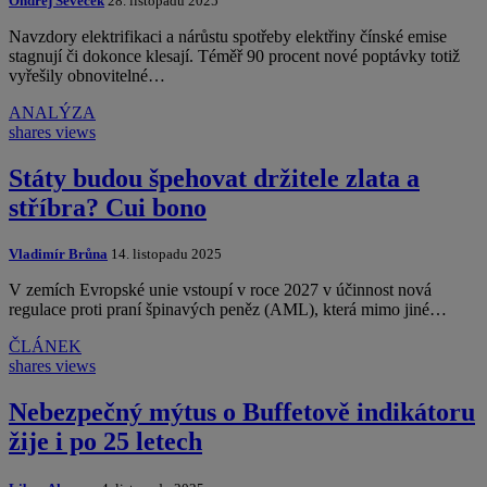
Ondřej Ševeček
28. listopadu 2025
Navzdory elektrifikaci a nárůstu spotřeby elektřiny čínské emise
stagnují či dokonce klesají. Téměř 90 procent nové poptávky totiž
vyřešily obnovitelné…
ANALÝZA
shares
views
Státy budou špehovat držitele zlata a
stříbra? Cui bono
Vladimír Brůna
14. listopadu 2025
V zemích Evropské unie vstoupí v roce 2027 v účinnost nová
regulace proti praní špinavých peněz (AML), která mimo jiné…
ČLÁNEK
shares
views
Nebezpečný mýtus o Buffetově indikátoru
žije i po 25 letech