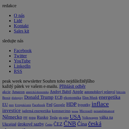
redakce
O nás
Lidé
Kontakt
Sales kit
sledujte nás
Facebook
Twitter
YouTube
LinkedIn
RSS
peak week newsletter
Souhrn toho nejdůležitějšího
každý pátek ve vašem e-mailu.
Přihlásit odběr
Apple
Amazon
Andrej Babiš
akcie
automobilový průmysl
bitcoin
americká ekonomika
energetika
Donald Trump
ECB
ekonomika
Elon Musk
Brexit
dluhopisy
inflace
HDP
EU
Fed
Google
hypotéky
Facebook
euro
Evropská unie
investice
koronavirus
jaderná energetika
nezaměstnanost
Microsoft
koruna
USA
Německo
Rusko
Tesla
válka na
ropa
trh práce
Volkswagen
PPF
česká
ČNB
Čína
ČEZ
úrokové sazby
Ukrajině
Česko