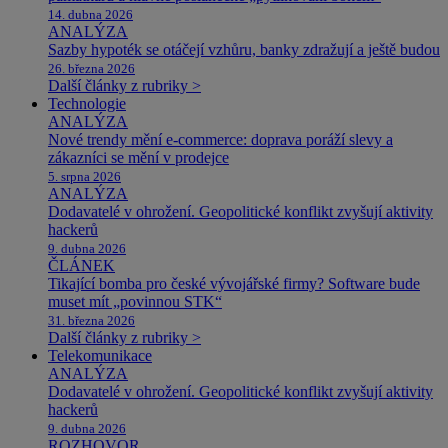
14. dubna 2026
ANALÝZA
Sazby hypoték se otáčejí vzhůru, banky zdražují a ještě budou
26. března 2026
Další články z rubriky >
Technologie
ANALÝZA
Nové trendy mění e-commerce: doprava poráží slevy a
zákazníci se mění v prodejce
5. srpna 2026
ANALÝZA
Dodavatelé v ohrožení. Geopolitické konflikt zvyšují aktivity
hackerů
9. dubna 2026
ČLÁNEK
Tikající bomba pro české vývojářské firmy? Software bude
muset mít „povinnou STK“
31. března 2026
Další články z rubriky >
Telekomunikace
ANALÝZA
Dodavatelé v ohrožení. Geopolitické konflikt zvyšují aktivity
hackerů
9. dubna 2026
ROZHOVOR