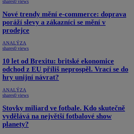
shares
0 views
Nové trendy mění e-commerce: doprava
poráží slevy a zákazníci se mění v
prodejce
ANALÝZA
shares
0 views
10 let od Brexitu: britské ekonomice
odchod z EU příliš neprospěl. Vrací se do
hry unijní návrat?
ANALÝZA
shares
0 views
Stovky miliard ve fotbale. Kdo skutečně
vydělává na největší fotbalové show
planety?