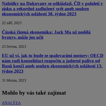
Nabídky na Dukovany se odkládají, ČD v pololetí v
zisku a rekordně zadlužený svět aneb souhrn
ekonomických událostí 38. týdne 2023
22 září, 2023
Čínská řízená ekonomika: Jack Ma už nedělá
byznys, může jen učit
23 června, 2023
EU už ví, jak to bude se spalovacími motory; OECD
nám radí konsolidaci rozpočtu a jaderné palivo od
Rusů končí aneb souhrn ekonomických událostí 13.
týdne 2023
31 března, 2023
Mohlo by vás také zajímat
ANALÝZA