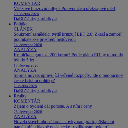
KOMENTÁŘ
Vítězové burzovní rallye? Polovodiče a překvapivě měď
20. května 2026
Další články z rubriky >
Politika
ČLÁNEK
Soukromí zemědělci tvrdě kritizují EET 2.0: Zkazí a zamoří
podnikatelské prostředí nedůvěrou
24. července 2026
ANALÝZA
Krabička cigaret za 200 korun? Podle plánu EU by to mohlo
být do 5 let
17. června 2026
ANALÝZA
Sporná novela upravující veřejné rozpočty. Jde o budoucnost
české fiskální politiky?
7. května 2026
Další články z rubriky >
Reality
KOMENTÁŘ
Zájem o bydlení dál poroste. A s ním i ceny
23. července 2026
ANALÝZA
Novela stavebního zákona: stovky paragrafů, přiškrcení
památkářů a hlavně poslanecké „pytlíkování bokem“