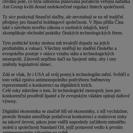
chvilku poté, co byla odložena plánovaná počáteční veřejná nabídka
Ant Group kvůli dosud nedokončené regulaci fintech společností.
Ty sice poskytují finanční služby, ale nevztahují se na ně tradiční
předpisy pro finanční holdingové společnosti. V říjnu přišla Čína
také s návrhem nového zákona o osobních údajích, který
zkomplikuje obchodní praktiky čínských technologických firem.
Tyto politické kroky mohou mít trvalejší dopady na jejich
profitabilitu a valuaci. Všechny směřují ke sladění čínského a
evropského postoje v otázce vztahu státu a technologických
monopolů. Zároveň nepřímo tlačí na Spojené státy, aby i ony
změnily legislativní rámec.
Zdá se však, že i USA už svůj postoj k technologiím mění. Svědčí o
tom velká zpráva antimonopolního podvýboru Sněmovny
reprezentantů o konkurenci na digitálních trzích.
Celé roky mluvíme o tom, že technologické monopoly jsou pro
konkurenční prostředí špatné a že evropským vládám upírají daňové
výnosy.
Digitální ekonomika se značně liší od ekonomiky, z níž vycházíme,
protože firmám umožňuje potlačovat konkurenci a realizovat zisky
na takové úrovni, jakou jsme viděli naposledy začátkem minulého
století u společnosti Standard Oil, jejíž postavení vedlo k prvním
antimonopolním zákonům na světě.