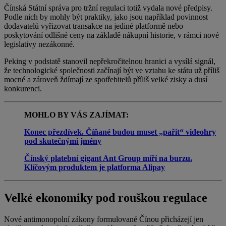
Čínská Státní správa pro tržní regulaci totiž vydala nové předpisy.
Podle nich by mohly být praktiky, jako jsou například povinnost
dodavatelů vyřizovat transakce na jediné platformě nebo
poskytování odlišné ceny na základě nákupní historie, v rámci nové
legislativy nezákonné.
Peking v podstatě stanovil nepřekročitelnou hranici a vysílá signál,
že technologické společnosti začínají být ve vztahu ke státu už příliš
mocné a zároveň ždímají ze spotřebitelů příliš velké zisky a dusí
konkurenci.
MOHLO BY VÁS ZAJÍMAT:
Konec přezdívek. Číňané budou muset „pařit“ videohry
pod skutečnými jmény
Čínský platební gigant Ant Group míří na burzu.
Klíčovým produktem je platforma Alipay
Velké ekonomiky pod rouškou regulace
Nové antimonopolní zákony formulované Čínou přicházejí jen