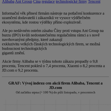
Alibaba
Ant Group
Čína
regulace
technologické firmy
Tencent
Informační věk přinesl firmám nástroje na potlačení konkurence a
uzamčení dodavatelů i zákazníků ve vysoce výdělečném
ekosystému, kde rostou výdělky přímo explozivně.
Ale po nedávném ostrém zásahu Číny proti vstupu Ant Group na
burzu (IPO) kvůli nedostatečnému regulačnímu rámci a s nově
navrhovanými předpisy, které zakazují
exkluzivitu velkých čínských technologických firem, se možná
budoucnost technologických
gigantů změní.
Akcie firmy Alibaba se v týdnu tohoto zákazu propadly o 9,8
procenta, Tencent poklesl o 7,4 procenta, Xiaomi o 8,2 procenta a
JD.com o 9,2 procenta.
GRAF: Vývoj indexu cen akcií firem Alibaba, Tencent a
JD.com
Od začátku srpna (= 100 %) do půli listopadu, v procentech