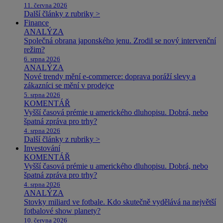
11. června 2026
Další články z rubriky >
Finance
ANALÝZA
Společná obrana japonského jenu. Zrodil se nový intervenční
režim?
6. srpna 2026
ANALÝZA
Nové trendy mění e-commerce: doprava poráží slevy a
zákazníci se mění v prodejce
5. srpna 2026
KOMENTÁŘ
Vyšší časová prémie u amerického dluhopisu. Dobrá, nebo
špatná zpráva pro trhy?
4. srpna 2026
Další články z rubriky >
Investování
KOMENTÁŘ
Vyšší časová prémie u amerického dluhopisu. Dobrá, nebo
špatná zpráva pro trhy?
4. srpna 2026
ANALÝZA
Stovky miliard ve fotbale. Kdo skutečně vydělává na největší
fotbalové show planety?
10. června 2026