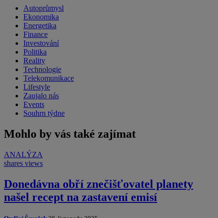
Autoprůmysl
Ekonomika
Energetika
Finance
Investování
Politika
Reality
Technologie
Telekomunikace
Lifestyle
Zaujalo nás
Events
Souhrn týdne
Mohlo by vás také zajímat
ANALÝZA
shares
views
Donedávna obří znečišťovatel planety
našel recept na zastavení emisí