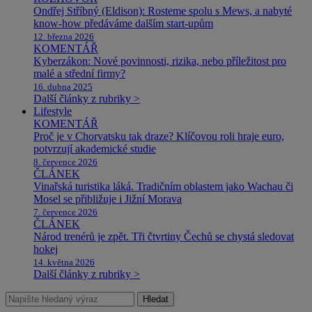
Ondřej Stříbný (Eldison): Rosteme spolu s Mews, a nabyté
know-how předáváme dalším start-upům
12. března 2026
KOMENTÁŘ
Kyberzákon: Nové povinnosti, rizika, nebo příležitost pro
malé a střední firmy?
16. dubna 2025
Další články z rubriky >
Lifestyle
KOMENTÁŘ
Proč je v Chorvatsku tak draze? Klíčovou roli hraje euro,
potvrzují akademické studie
8. července 2026
ČLÁNEK
Vinařská turistika láká. Tradičním oblastem jako Wachau či
Mosel se přibližuje i Jižní Morava
7. července 2026
ČLÁNEK
Národ trenérů je zpět. Tři čtvrtiny Čechů se chystá sledovat
hokej
14. května 2026
Další články z rubriky >
Hledat