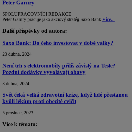
Peter Garnry
SPOLUPRACOVNÍCI REDAKCE
Peter Garnry pracuje jako akciový stratég Saxo Bank
Více...
Další příspěvky od autora:
Saxo Bank: Do čeho investovat v době války?
23 dubna, 2024
Není trh s elektromobily příliš závislý na Tesle?
Pozdní dodávky vyvolávají obavy
3 dubna, 2024
Svět čeká velká zdravotní krize, když lidé přestanou
kvůli lékům proti obezitě cvičit
5 prosince, 2023
Více k tématu: