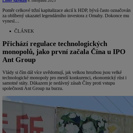
Libor Akrman
4. listopadu 2025
Poměr celkové tržní kapitalizace akcií k HDP, bývá často označován
za oblíbený ukazatel legendárního investora z Omahy. Dokonce mu
vynesl…
ČLÁNEK
Přichází regulace technologických
monopolů, jako první začala Čína u IPO
Ant Group
Vlády si čím dál více uvědomují, jak velkou hrozbou jsou velké
technologické monopoly pro menší konkurenci, ekonomický růst i
samotné státy. Důkazem je nedávný zásah Číny proti vstupu
společnosti Ant Group na burzu.