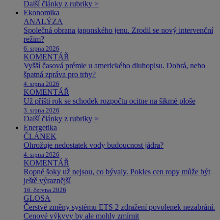
Další články z rubriky >
Ekonomika
ANALÝZA
Společná obrana japonského jenu. Zrodil se nový intervenční
režim?
6. srpna 2026
KOMENTÁŘ
Vyšší časová prémie u amerického dluhopisu. Dobrá, nebo
špatná zpráva pro trhy?
4. srpna 2026
KOMENTÁŘ
Už příští rok se schodek rozpočtu ocitne na šikmé ploše
3. srpna 2026
Další články z rubriky >
Energetika
ČLÁNEK
Ohrožuje nedostatek vody budoucnost jádra?
4. srpna 2026
KOMENTÁŘ
Ropné šoky už nejsou, co bývaly. Pokles cen ropy může být
ještě výraznější
16. června 2026
GLOSA
Čerstvé změny systému ETS 2 zdražení povolenek nezabrání.
Cenové výkyvy by ale mohly zmírnit