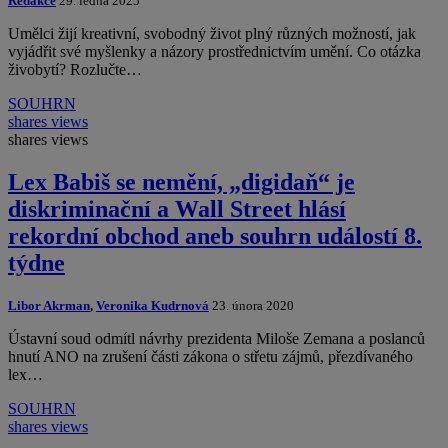
Redakce
29. ledna 2025
Umělci žijí kreativní, svobodný život plný různých možností, jak
vyjádřit své myšlenky a názory prostřednictvím umění. Co otázka
živobytí? Rozlučte…
SOUHRN
shares
views
shares
views
Lex Babiš se nemění, „digidaň“ je
diskriminační a Wall Street hlásí
rekordní obchod aneb souhrn událostí 8.
týdne
Libor Akrman
,
Veronika Kudrnová
23. února 2020
Ústavní soud odmítl návrhy prezidenta Miloše Zemana a poslanců
hnutí ANO na zrušení části zákona o střetu zájmů, přezdívaného
lex…
SOUHRN
shares
views