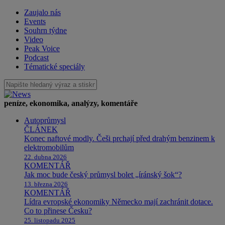
Zaujalo nás
Events
Souhrn týdne
Video
Peak Voice
Podcast
Tématické speciály
peníze, ekonomika, analýzy, komentáře
Autoprůmysl
ČLÁNEK
Konec naftové modly. Češi prchají před drahým benzinem k
elektromobilům
22. dubna 2026
KOMENTÁŘ
Jak moc bude český průmysl bolet „íránský šok“?
13. března 2026
KOMENTÁŘ
Lídra evropské ekonomiky Německo mají zachránit dotace.
Co to přinese Česku?
25. listopadu 2025