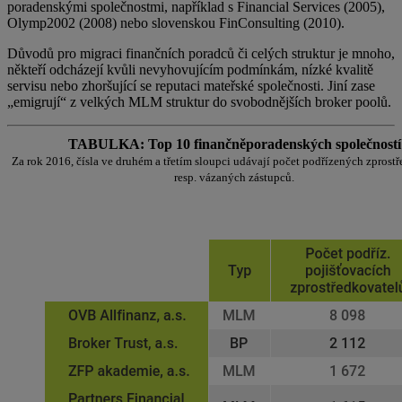
poradenskými společnostmi, například s Financial Services (2005),
Olymp2002 (2008) nebo slovenskou FinConsulting (2010).
Důvodů pro migraci finančních poradců či celých struktur je mnoho,
někteří odcházejí kvůli nevyhovujícím podmínkám, nízké kvalitě
servisu nebo zhoršující se reputaci mateřské společnosti. Jiní zase
„emigrují“ z velkých MLM struktur do svobodnějších broker poolů.
TABULKA: Top 10 finančněporadenských společností
Za rok 2016, čísla ve druhém a třetím sloupci udávají počet podřízených zprost
resp. vázaných zástupců.