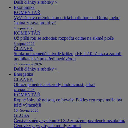
Další články z rubriky >
Ekonomika
KOMENTÁŘ
Vyšší časová prémie u amerického dluhopisu. Dobrá, nebo
špatná zpráva pro trhy?
4. srpna 2026
KOMENTÁŘ
Už příští rok se schodek rozpočtu ocitne na šikmé ploše
3. srpna 2026
ČLÁNEK
Soukromí zemědělci tvrdě kritizují EET 2.0: Zkazí a zamoří
podnikatelské prostředí nedůvěrou
24. července 2026
Další články z rubriky >
Energetika
ČLÁNEK
Ohrožuje nedostatek vody budoucnost jádra?
4. srpna 2026
KOMENTÁŘ
Ropné šoky už nejsou, co bývaly. Pokles cen ropy může být
ještě výraznější
16. června 2026
GLOSA
Čerstvé změny systému ETS 2 zdražení povolenek nezabrání.
Cenové výkyvy by ale mohly zmírnit