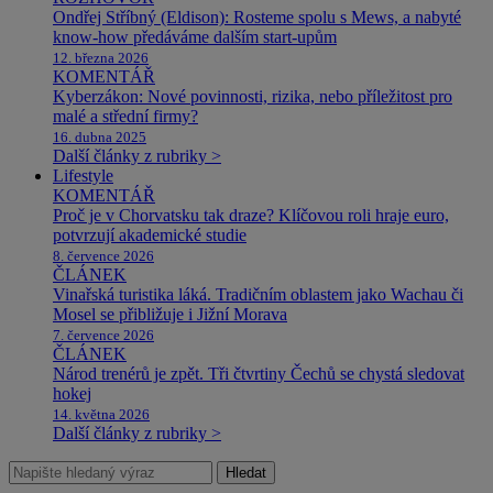
Ondřej Stříbný (Eldison): Rosteme spolu s Mews, a nabyté
know-how předáváme dalším start-upům
12. března 2026
KOMENTÁŘ
Kyberzákon: Nové povinnosti, rizika, nebo příležitost pro
malé a střední firmy?
16. dubna 2025
Další články z rubriky >
Lifestyle
KOMENTÁŘ
Proč je v Chorvatsku tak draze? Klíčovou roli hraje euro,
potvrzují akademické studie
8. července 2026
ČLÁNEK
Vinařská turistika láká. Tradičním oblastem jako Wachau či
Mosel se přibližuje i Jižní Morava
7. července 2026
ČLÁNEK
Národ trenérů je zpět. Tři čtvrtiny Čechů se chystá sledovat
hokej
14. května 2026
Další články z rubriky >
Hledat