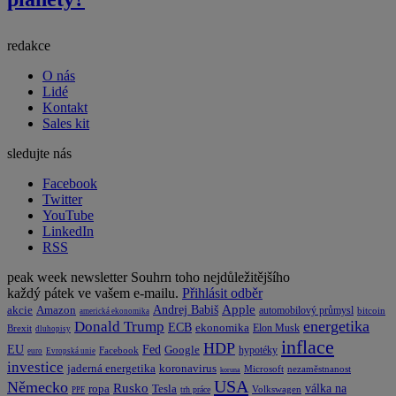
redakce
O nás
Lidé
Kontakt
Sales kit
sledujte nás
Facebook
Twitter
YouTube
LinkedIn
RSS
peak week newsletter
Souhrn toho nejdůležitějšího
každý pátek ve vašem e-mailu.
Přihlásit odběr
Apple
Amazon
Andrej Babiš
akcie
automobilový průmysl
bitcoin
americká ekonomika
energetika
Donald Trump
ECB
ekonomika
Elon Musk
Brexit
dluhopisy
inflace
HDP
EU
Fed
Google
hypotéky
Facebook
euro
Evropská unie
investice
koronavirus
jaderná energetika
nezaměstnanost
Microsoft
koruna
USA
Německo
Rusko
Tesla
válka na
ropa
trh práce
Volkswagen
PPF