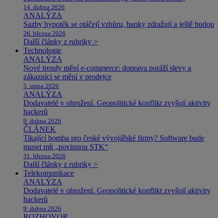
14. dubna 2026
ANALÝZA
Sazby hypoték se otáčejí vzhůru, banky zdražují a ještě budou
26. března 2026
Další články z rubriky >
Technologie
ANALÝZA
Nové trendy mění e-commerce: doprava poráží slevy a
zákazníci se mění v prodejce
5. srpna 2026
ANALÝZA
Dodavatelé v ohrožení. Geopolitické konflikt zvyšují aktivity
hackerů
9. dubna 2026
ČLÁNEK
Tikající bomba pro české vývojářské firmy? Software bude
muset mít „povinnou STK“
31. března 2026
Další články z rubriky >
Telekomunikace
ANALÝZA
Dodavatelé v ohrožení. Geopolitické konflikt zvyšují aktivity
hackerů
9. dubna 2026
ROZHOVOR