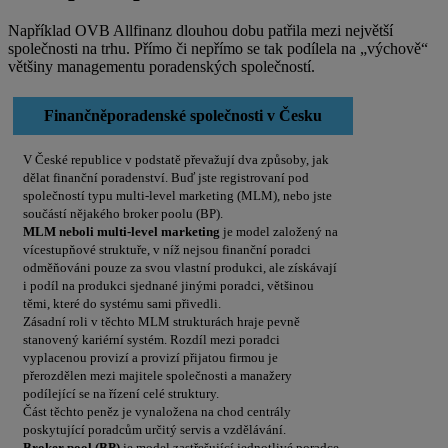
Například OVB Allfinanz dlouhou dobu patřila mezi největší
společnosti na trhu. Přímo či nepřímo se tak podílela na „výchově“
většiny managementu poradenských společností.
Finančněporadenské společnosti v Česku
V České republice v podstatě převažují dva způsoby, jak
dělat finanční poradenství. Buď jste registrovaní pod
společností typu multi-level marketing (MLM), nebo jste
součástí nějakého broker poolu (BP).
MLM neboli multi-level marketing
je model založený na
vícestupňové struktuře, v níž nejsou finanční poradci
odměňováni pouze za svou vlastní produkci, ale získávají
i podíl na produkci sjednané jinými poradci, většinou
těmi, které do systému sami přivedli.
Zásadní roli v těchto MLM strukturách hraje pevně
stanovený kariérní systém. Rozdíl mezi poradci
vyplacenou provizí a provizí přijatou firmou je
přerozdělen mezi majitele společnosti a manažery
podílející se na řízení celé struktury.
Část těchto peněz je vynaložena na chod centrály
poskytující poradcům určitý servis a vzdělávání.
Broker pool (BP)
je model zastřešující jednotlivé poradce