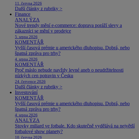
11. června 2026
Další články z rubriky >
Finance
ANALÝZA
Nové trendy mění e-commerce: doprava poráží slevy a
zákazníci se mění v prodejce
5. srpna 2026
KOMENTÁŘ
Vyšší časová prémie u amerického dluhopisu. Dobrá, nebo
špatná zpráva pro trhy?
4. srpna 2026
KOMENTÁŘ
Proč máslo nebude navždy levné aneb o neudržitelnosti
nízkých cen potravin v Česku
24. července 2026
Další články z rubriky >
Investování
KOMENTÁŘ
Vyšší časová prémie u amerického dluhopisu. Dobrá, nebo
špatná zpráva pro trhy?
4. srpna 2026
ANALÝZA
Stovky miliard ve fotbale. Kdo skutečně vydělává na největší
fotbalové show planety?
10. června 2026