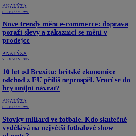
ANALÝZA
shares
0 views
Nové trendy mění e-commerce: doprava
poráží slevy a zákazníci se mění v
prodejce
ANALÝZA
shares
0 views
10 let od Brexitu: britské ekonomice
odchod z EU příliš neprospěl. Vrací se do
hry unijní návrat?
ANALÝZA
shares
0 views
Stovky miliard ve fotbale. Kdo skutečně
vydělává na největší fotbalové show
planety?