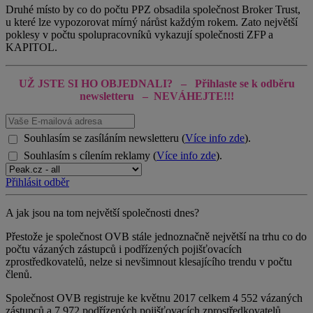
Druhé místo by co do počtu PPZ obsadila společnost Broker Trust,
u které lze vypozorovat mírný nárůst každým rokem. Zato největší
poklesy v počtu spolupracovníků vykazují společnosti ZFP a
KAPITOL.
UŽ JSTE SI HO OBJEDNALI? – Přihlaste se k odběru
newsletteru
– NEVÁHEJTE!!!
Souhlasím se zasíláním newsletteru (
Více info zde
).
Souhlasím s cílením reklamy (
Více info zde
).
Přihlásit odběr
A jak jsou na tom největší společnosti dnes?
Přestože je společnost OVB stále jednoznačně největší na trhu co do
počtu vázaných zástupců i podřízených pojišťovacích
zprostředkovatelů, nelze si nevšimnout klesajícího trendu v počtu
členů.
Společnost OVB registruje ke květnu 2017 celkem 4 552 vázaných
zástupců a 7 972 podřízených pojišťovacích zprostředkovatelů.