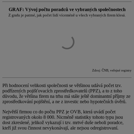
GRAF: Vývoj počtu poradců ve vybraných společnostech
Z grafu je patrné, jak počet lidí víceméně u všech vybraných firem klesá.
Zdroj: ČNB, veřejné registry
Při hodnocení velikosti společnosti se většinou udává počet tzv.
podřízených pojišťovacích zprostředkovatelů (PPZ), a to z toho
důvodu, že většina firem na trhu má stále ještě dominantní příjmy ze
zprostředkování pojištění, a ne z investic nebo hypotečních úvěrů.
Největší firmou co do počtu PPZ je OVB, která uvádí počet
registrovaných okolo 8 000. Nicméně statistiky tohoto typu jsou
dost zkreslené, jelikož vykazují i tzv. mrtvé duše neboli poradce,
kteří již svou činnost nevykonávají, ale nejsou odregistrovaní.