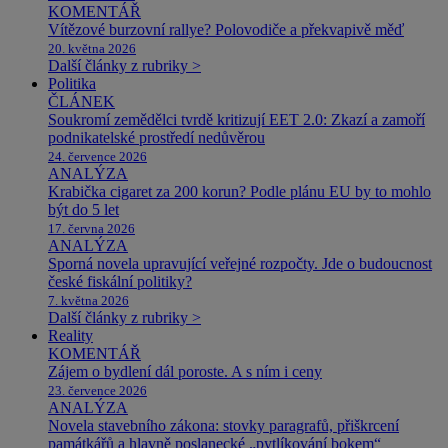
KOMENTÁŘ
Vítězové burzovní rallye? Polovodiče a překvapivě měď
20. května 2026
Další články z rubriky >
Politika
ČLÁNEK
Soukromí zemědělci tvrdě kritizují EET 2.0: Zkazí a zamoří
podnikatelské prostředí nedůvěrou
24. července 2026
ANALÝZA
Krabička cigaret za 200 korun? Podle plánu EU by to mohlo
být do 5 let
17. června 2026
ANALÝZA
Sporná novela upravující veřejné rozpočty. Jde o budoucnost
české fiskální politiky?
7. května 2026
Další články z rubriky >
Reality
KOMENTÁŘ
Zájem o bydlení dál poroste. A s ním i ceny
23. července 2026
ANALÝZA
Novela stavebního zákona: stovky paragrafů, přiškrcení
památkářů a hlavně poslanecké „pytlíkování bokem“