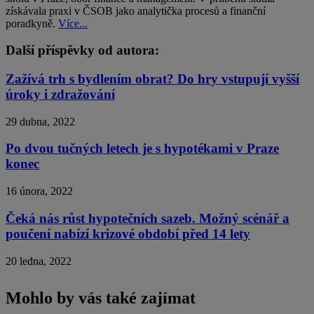
získávala praxi v ČSOB jako analytička procesů a finanční
poradkyně.
Více...
Další příspěvky od autora:
Zažívá trh s bydlením obrat? Do hry vstupují vyšší
úroky i zdražování
29 dubna, 2022
Po dvou tučných letech je s hypotékami v Praze
konec
16 února, 2022
Čeká nás růst hypotečních sazeb. Možný scénář a
poučení nabízí krizové období před 14 lety
20 ledna, 2022
Mohlo by vás také zajímat