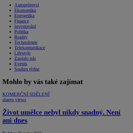
Autoprůmysl
Ekonomika
Energetika
Finance
Investování
Politika
Reality
Technologie
Telekomunikace
Lifestyle
Zaujalo nás
Events
Souhrn týdne
Mohlo by vás také zajímat
KOMERČNÍ SDĚLENÍ
shares
views
Život umělce nebyl nikdy snadný. Není
ani dnes