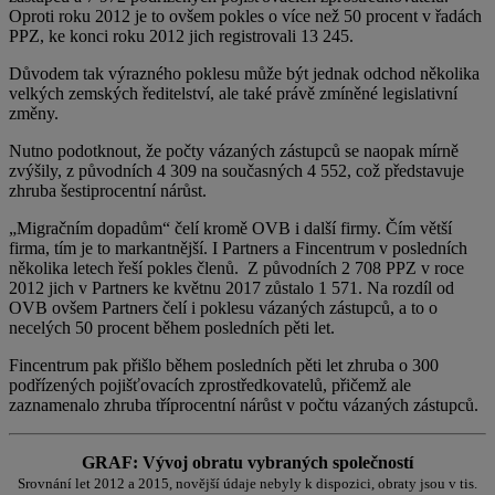
Oproti roku 2012 je to ovšem pokles o více než 50 procent v řadách
PPZ, ke konci roku 2012 jich registrovali 13 245.
Důvodem tak výrazného poklesu může být jednak odchod několika
velkých zemských ředitelství, ale také právě zmíněné legislativní
změny.
Nutno podotknout, že počty vázaných zástupců se naopak mírně
zvýšily, z původních 4 309 na současných 4 552, což představuje
zhruba šestiprocentní nárůst.
„Migračním dopadům“ čelí kromě OVB i další firmy. Čím větší
firma, tím je to markantnější. I Partners a Fincentrum v posledních
několika letech řeší pokles členů. Z původních 2 708 PPZ v roce
2012 jich v Partners ke květnu 2017 zůstalo 1 571. Na rozdíl od
OVB ovšem Partners čelí i poklesu vázaných zástupců, a to o
necelých 50 procent během posledních pěti let.
Fincentrum pak přišlo během posledních pěti let zhruba o 300
podřízených pojišťovacích zprostředkovatelů, přičemž ale
zaznamenalo zhruba tříprocentní nárůst v počtu vázaných zástupců.
GRAF: Vývoj obratu vybraných společností
Srovnání let 2012 a 2015, novější údaje nebyly k dispozici, obraty jsou v tis.