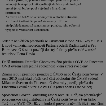
nebo jejich skupiny, kteří využívají služeb a podmínek, jež
pro ně jejich broker pool vyjednal s finančními
institucemi.
Na rozdíl od MLM se většinou jedná o plochou strukturu,
v níž není kariérní řád pevně stanovený. U BP se
předpokládá naprostá samostatnost poradce, jeho odborná
vyspělost, vzdělanost i sebekázeň.
Jeden z největších přechodů se uskutečnil v roce 2007, kdy z OVB
k nově vznikající společnosti Partners odešli Radim Lukš a Petr
Borkovec. O šest let později do stejné firmy přešlo celé zemské
ředitelství Petra Havla.
Další struktura Františka Chotovinského přešla z OVB do Fincentra.
OVB ovšem není jediná společnost, která ztrácí své členy.
Známé jsou i přechody poradců z ČMSS nebo České pojišťovny. V
roce 2010 například přešla celá část obchodní sítě ČMSS vedená
Milanem Švecem do Fincentra. O dva roky později přešla do
Fincentra i velká divize z AWD ČR (dnes Swiss Life Select).
Společnost Broker Consulting zase v roce 2011 přijala přecházející
poradenskou část distribuční sítě České pojišťovny a tým Jiřího
Tatýrka z AWD ČR. Již v minulosti provedla několik fúzí s menšími