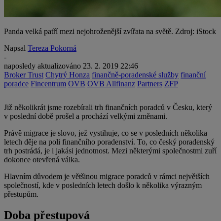
Panda velká patří mezi nejohroženější zvířata na světě. Zdroj: iStock
Napsal
Tereza Pokorná
-
naposledy aktualizováno
23. 2. 2019 22:46
Broker Trust
Chytrý Honza
finančně-poradenské služby
finanční
poradce
Fincentrum
OVB
OVB Allfinanz
Partners
ZFP
Již několikrát jsme rozebírali trh finančních poradců v Česku, který
v poslední době prošel a prochází velkými změnami.
Právě migrace je slovo, jež vystihuje, co se v posledních několika
letech děje na poli finančního poradenství. To, co český poradenský
trh postrádá, je i jakási jednotnost. Mezi některými společnostmi zuří
dokonce otevřená válka.
Hlavním důvodem je většinou migrace poradců v rámci největších
společností, kde v posledních letech došlo k několika výrazným
přestupům.
Doba přestupová