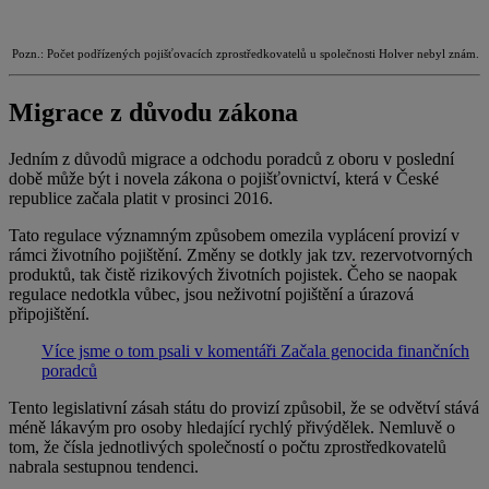
Pozn.: Počet podřízených pojišťovacích zprostředkovatelů u společnosti Holver nebyl znám.
Migrace z důvodu zákona
Jedním z důvodů migrace a odchodu poradců z oboru v poslední
době může být i novela zákona o pojišťovnictví, která v České
republice začala platit v prosinci 2016.
Tato regulace významným způsobem omezila vyplácení provizí v
rámci životního pojištění. Změny se dotkly jak tzv. rezervotvorných
produktů, tak čistě rizikových životních pojistek. Čeho se naopak
regulace nedotkla vůbec, jsou neživotní pojištění a úrazová
připojištění.
Více jsme o tom psali v komentáři Začala genocida finančních
poradců
Tento legislativní zásah státu do provizí způsobil, že se odvětví stává
méně lákavým pro osoby hledající rychlý přivýdělek. Nemluvě o
tom, že čísla jednotlivých společností o počtu zprostředkovatelů
nabrala sestupnou tendenci.