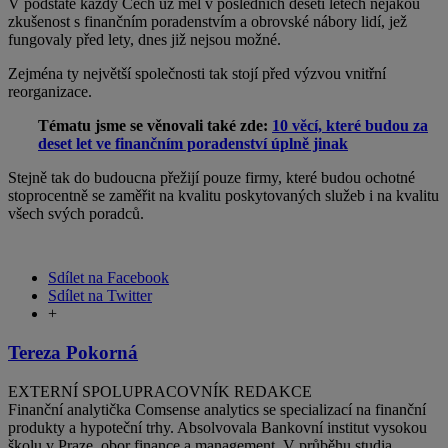
V podstatě každý Čech už měl v posledních deseti letech nějakou
zkušenost s finančním poradenstvím a obrovské nábory lidí, jež
fungovaly před lety, dnes již nejsou možné.
Zejména ty největší společnosti tak stojí před výzvou vnitřní
reorganizace.
Tématu jsme se věnovali také zde:
10 věcí, které budou za
deset let ve finančním poradenství úplně jinak
Stejně tak do budoucna přežijí pouze firmy, které budou ochotné
stoprocentně se zaměřit na kvalitu poskytovaných služeb i na kvalitu
všech svých poradců.
Sdílet na Facebook
Sdílet na Twitter
+
Tereza Pokorná
EXTERNÍ SPOLUPRACOVNÍK REDAKCE
Finanční analytička Comsense analytics se specializací na finanční
produkty a hypoteční trhy. Absolvovala Bankovní institut vysokou
školu v Praze, obor finance a management. V průběhu studia