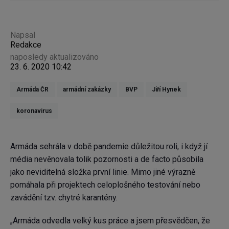
Napsal
Redakce
naposledy aktualizováno
23. 6. 2020 10:42
Armáda ČR
armádní zakázky
BVP
Jiří Hynek
koronavirus
Armáda sehrála v době pandemie důležitou roli, i když jí
média nevěnovala tolik pozornosti a de facto působila
jako neviditelná složka první linie. Mimo jiné výrazně
pomáhala při projektech celoplošného testování nebo
zavádění tzv. chytré karantény.
„Armáda odvedla velký kus práce a jsem přesvědčen, že