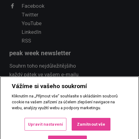
Facebook
Twitter
YouTube
LinkedIn
RSS
peak week newsletter
Souhrn toho nejdůležitějšího
každý pátek ve vašem e-mailu.
Vážíme si vašeho soukromí
Přihlásit odběr
Kliknutím na „Příjmout vše“ souhlasíte s ukládáním souborů
cookie na vašem zařízení za účelem zlepšení navigace na
webu, analýzy využití webu a podpory marketingu.
© 2017 PEAK NEWS MEDIA, s.r.o.
Jakékoliv užití obsahu včetně
Upravit nastavení
Zamítnout vše
převzetí, šíření či dalšího zpřístupňování článků a fotografií je bez
písemného souhlasu PEAK NEWS MEDIA, s.r.o. zakázáno.