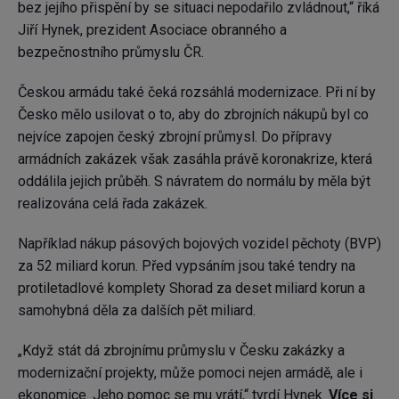
bez jejího přispění by se situaci nepodařilo zvládnout,“ říká
Jiří Hynek, prezident Asociace obranného a
bezpečnostního průmyslu ČR.
Českou armádu také čeká rozsáhlá modernizace. Při ní by
Česko mělo usilovat o to, aby do zbrojních nákupů byl co
nejvíce zapojen český zbrojní průmysl. Do přípravy
armádních zakázek však zasáhla právě koronakrize, která
oddálila jejich průběh. S návratem do normálu by měla být
realizována celá řada zakázek.
Například nákup pásových bojových vozidel pěchoty (BVP)
za 52 miliard korun. Před vypsáním jsou také tendry na
protiletadlové komplety Shorad za deset miliard korun a
samohybná děla za dalších pět miliard.
„Když stát dá zbrojnímu průmyslu v Česku zakázky a
modernizační projekty, může pomoci nejen armádě, ale i
ekonomice. Jeho pomoc se mu vrátí,“ tvrdí Hynek.
Více si