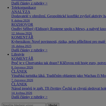
Další články z rubriky >
Telekomunikace
ANALÝZA
Dodavatelé v ohrožení. Geopolitické konflikt zvyšují aktivity 
9. dubna 2026
ROZHOVOR
Ondřej Stříbný (Eldison): Rosteme spolu s Mews, a nabyté k
12. března 2026
KOMENTÁŘ
Kyberzákon: Nové povinnosti, rizika, nebo příležitost pro malé 
16. dubna 2025
Další články z rubriky >
Lifestyle
KOMENTÁŘ
Proč je v Chorvatsku tak draze? Klíčovou roli hraje euro, potv
8. července 2026
ČLÁNEK
Vinařská turistika láká. Tradičním oblastem jako Wachau či Mose
7. července 2026
ČLÁNEK
Národ trenérů je zpět. Tři čtvrtiny Čechů se chystá sledovat ho
14. května 2026
Další články z rubriky >
Hledat