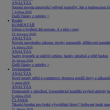
ANALÝZA
Sporná novela upravující veřejné rozpočty. Jde o budoucnost čes
7. května 2026
Další články z rubriky >
Reality
KOMENTÁŘ
Zájem o bydlení dál poroste. A s ním i ceny
23. července 2026
ANALÝZA
Novela stavebního zákona: stovky paragrafů, přiškrcení památ
14. dubna 2026
ANALÝZA
Sazby hypoték se otáčejí vzhůru, banky zdražují a ještě budou
26. března 2026
Další články z rubriky >
Technologie
ANALÝZA
Nové trendy mění e-commerce: doprava poráží slevy a zákazníc
5. srpna 2026
ANALÝZA
Dodavatelé v ohrožení. Geopolitické konflikt zvyšují aktivity 
9. dubna 2026
ČLÁNEK
Tikající bomba pro české vývojářské firmy? Software bude m
31. března 2026