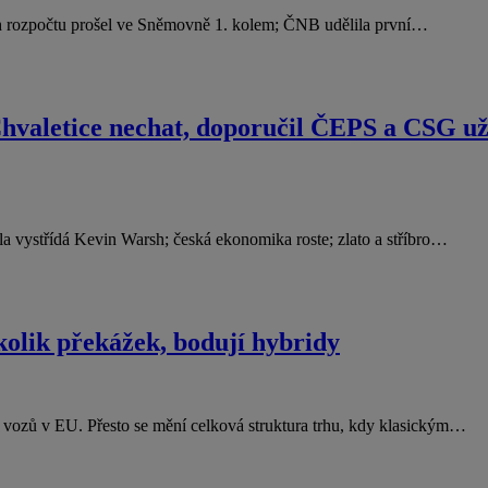
rh rozpočtu prošel ve Sněmovně 1. kolem; ČNB udělila první…
hvaletice nechat, doporučil ČEPS a CSG už
a vystřídá Kevin Warsh; česká ekonomika roste; zlato a stříbro…
kolik překážek, bodují hybridy
h vozů v EU. Přesto se mění celková struktura trhu, kdy klasickým…