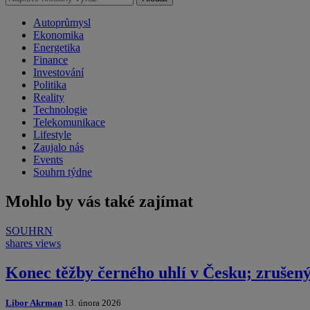
Autoprůmysl
Ekonomika
Energetika
Finance
Investování
Politika
Reality
Technologie
Telekomunikace
Lifestyle
Zaujalo nás
Events
Souhrn týdne
Mohlo by vás také zajímat
SOUHRN
shares
views
Konec těžby černého uhlí v Česku; zrušený
Libor Akrman
13. února 2026