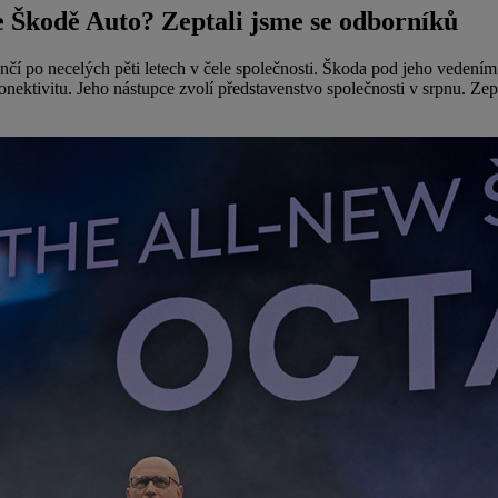
e Škodě Auto? Zeptali jsme se odborníků
čí po necelých pěti letech v čele společnosti. Škoda pod jeho veden
onektivitu. Jeho nástupce zvolí představenstvo společnosti v srpnu. Zept