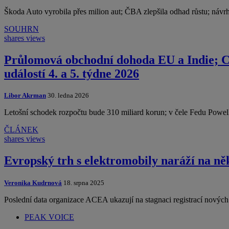
Škoda Auto vyrobila přes milion aut; ČBA zlepšila odhad růstu; náv
SOUHRN
shares
views
Průlomová obchodní dohoda EU a Indie; C
událostí 4. a 5. týdne 2026
Libor Akrman
30. ledna 2026
Letošní schodek rozpočtu bude 310 miliard korun; v čele Fedu Powell
ČLÁNEK
shares
views
Evropský trh s elektromobily naráží na ně
Veronika Kudrnová
18. srpna 2025
Poslední data organizace ACEA ukazují na stagnaci registrací novýc
PEAK VOICE