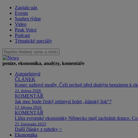
Zaujalo nás
Events
Souhrn týdne
Video
Peak Voice
Podcast
Tématické speciály
peníze, ekonomika, analýzy, komentáře
Autoprůmysl
ČLÁNEK
Konec naftové modly. Češi prchají před drahým benzinem k e
22. dubna 2026
KOMENTÁŘ
Jak moc bude český průmysl bolet „íránský šok“?
13. března 2026
KOMENTÁŘ
Lídra evropské ekonomiky Německo mají zachránit dotace. Co 
25. listopadu 2025
Další články z rubriky >
Ekonomika