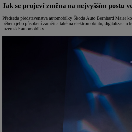
Jak se projeví změna na nejvyšším postu v
Předseda představenstva automobilky Škoda Auto Bernhard Maier kon
během jeho působení zaměřila také na elektromobilitu, digitalizaci a k
tuzemské automobilky.