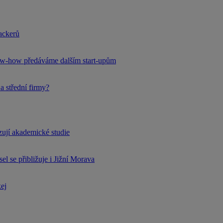
hackerů
now-how předáváme dalším start-upům
a střední firmy?
rzují akademické studie
l se přibližuje i Jižní Morava
kej