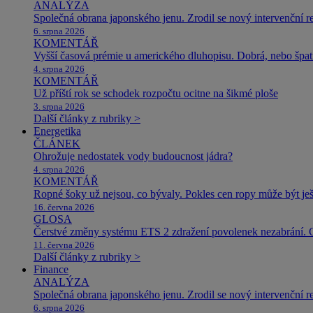
ANALÝZA
Společná obrana japonského jenu. Zrodil se nový intervenční r
6. srpna 2026
KOMENTÁŘ
Vyšší časová prémie u amerického dluhopisu. Dobrá, nebo špat
4. srpna 2026
KOMENTÁŘ
Už příští rok se schodek rozpočtu ocitne na šikmé ploše
3. srpna 2026
Další články z rubriky >
Energetika
ČLÁNEK
Ohrožuje nedostatek vody budoucnost jádra?
4. srpna 2026
KOMENTÁŘ
Ropné šoky už nejsou, co bývaly. Pokles cen ropy může být ješ
16. června 2026
GLOSA
Čerstvé změny systému ETS 2 zdražení povolenek nezabrání. 
11. června 2026
Další články z rubriky >
Finance
ANALÝZA
Společná obrana japonského jenu. Zrodil se nový intervenční r
6. srpna 2026