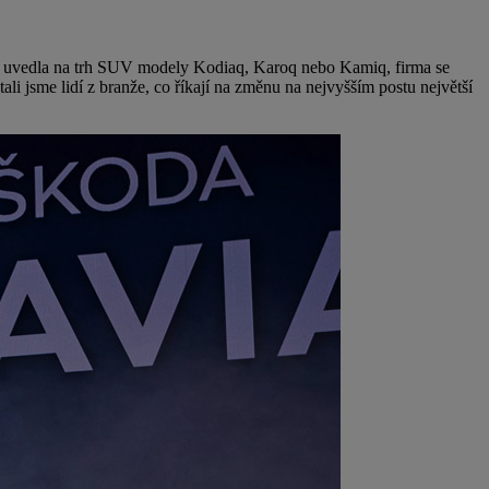
ím uvedla na trh SUV modely Kodiaq, Karoq nebo Kamiq, firma se
ali jsme lidí z branže, co říkají na změnu na nejvyšším postu největší