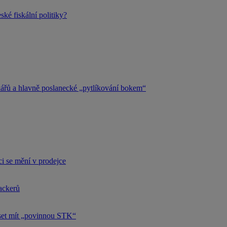
ké fiskální politiky?
kářů a hlavně poslanecké „pytlíkování bokem“
i se mění v prodejce
hackerů
uset mít „povinnou STK“