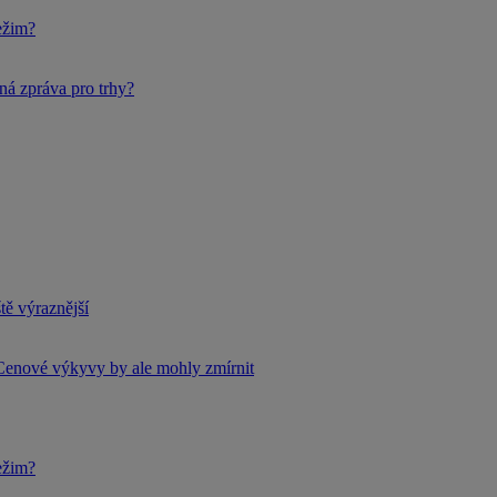
ežim?
ná zpráva pro trhy?
tě výraznější
Cenové výkyvy by ale mohly zmírnit
ežim?