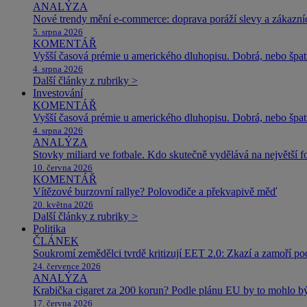
ANALÝZA
Nové trendy mění e-commerce: doprava poráží slevy a zákazníc
5. srpna 2026
KOMENTÁŘ
Vyšší časová prémie u amerického dluhopisu. Dobrá, nebo špat
4. srpna 2026
Další články z rubriky >
Investování
KOMENTÁŘ
Vyšší časová prémie u amerického dluhopisu. Dobrá, nebo špat
4. srpna 2026
ANALÝZA
Stovky miliard ve fotbale. Kdo skutečně vydělává na největší 
10. června 2026
KOMENTÁŘ
Vítězové burzovní rallye? Polovodiče a překvapivě měď
20. května 2026
Další články z rubriky >
Politika
ČLÁNEK
Soukromí zemědělci tvrdě kritizují EET 2.0: Zkazí a zamoří po
24. července 2026
ANALÝZA
Krabička cigaret za 200 korun? Podle plánu EU by to mohlo být
17. června 2026