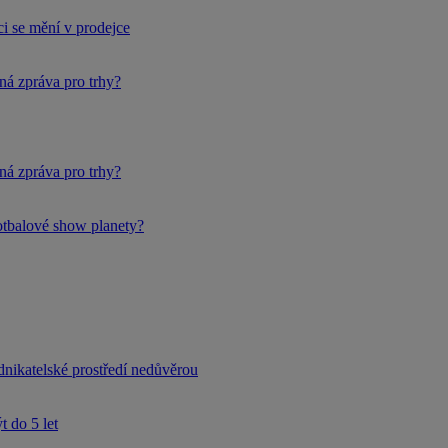
i se mění v prodejce
ná zpráva pro trhy?
ná zpráva pro trhy?
fotbalové show planety?
dnikatelské prostředí nedůvěrou
 do 5 let