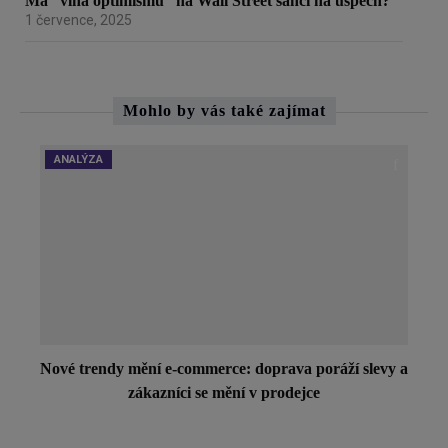
Má “vlna optimismu” na Wall Street šanci na úspěch?
1 července, 2025
Mohlo by vás také zajímat
ANALÝZA
Nové trendy mění e-commerce: doprava poráží slevy a
zákazníci se mění v prodejce