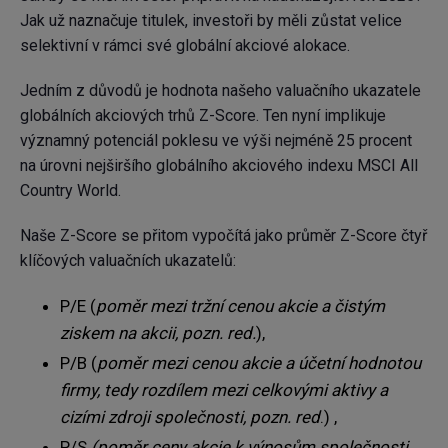
Jak už naznačuje titulek, investoři by měli zůstat velice
selektivní v rámci své globální akciové alokace.
Jedním z důvodů je hodnota našeho valuačního ukazatele
globálních akciových trhů Z-Score. Ten nyní implikuje
významný potenciál poklesu ve výši nejméně 25 procent
na úrovni nejširšího globálního akciového indexu MSCI All
Country World.
Naše Z-Score se přitom vypočítá jako průměr Z-Score čtyř
klíčových valuačních ukazatelů:
P/E (
poměr mezi tržní cenou akcie a čistým
ziskem na akcii, pozn. red.
),
P/B (
poměr mezi cenou akcie a účetní hodnotou
firmy, tedy rozdílem mezi celkovými aktivy a
cizími zdroji společnosti, pozn. red
.) ,
P/S
(poměr ceny akcie k výnosům společnosti,