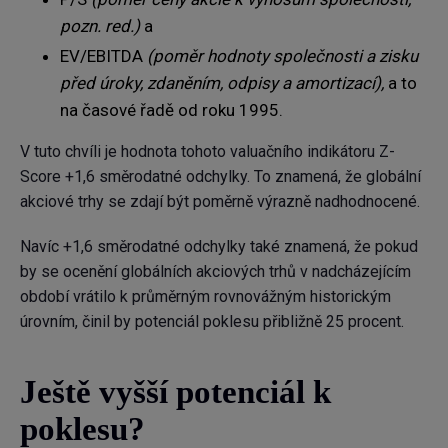
pozn. red.)
a
EV/EBITDA
(poměr hodnoty společnosti a zisku
před úroky, zdaněním, odpisy a amortizací),
a to
na časové řadě od roku 1995.
V tuto chvíli je hodnota tohoto valuačního indikátoru Z-
Score +1,6 směrodatné odchylky. To znamená, že globální
akciové trhy se zdají být poměrně výrazně nadhodnocené.
Navíc +1,6 směrodatné odchylky také znamená, že pokud
by se ocenění globálních akciových trhů v nadcházejícím
období vrátilo k průměrným rovnovážným historickým
úrovním, činil by potenciál poklesu přibližně 25 procent.
Ještě vyšší potenciál k
poklesu?