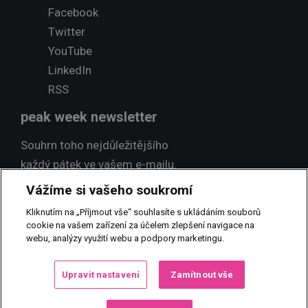
Facebook
Twitter
YouTube
LinkedIn
RSS
peak week newsletter
Souhrn toho nejdůležitějšího
každý pátek ve vašem e-mailu.
Vážíme si vašeho soukromí
Přihlásit odběr
Kliknutím na „Příjmout vše“ souhlasíte s ukládáním souborů
cookie na vašem zařízení za účelem zlepšení navigace na
webu, analýzy využití webu a podpory marketingu.
© 2017 PEAK NEWS MEDIA, s.r.o.
Jakékoliv užití obsahu včetně
Upravit nastavení
Zamítnout vše
převzetí, šíření či dalšího zpřístupňování článků a fotografií je bez
písemného souhlasu PEAK NEWS MEDIA, s.r.o. zakázáno.