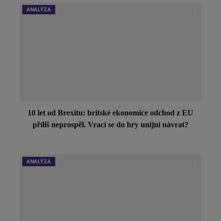
ANALÝZA
10 let od Brexitu: britské ekonomice odchod z EU
příliš neprospěl. Vrací se do hry unijní návrat?
ANALÝZA