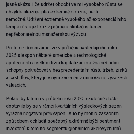
jasně ukázali, že udržet období velmi vysokého růstu se
obvykle ukazuje jako extrémně obtížné, ne-li
nemožné. Udržení extrémně vysokého až exponenciálního
tempa růstu je totiž v průměru skutečně téměř
nepřekonatelnou manažerskou výzvou.
Proto se domníváme, že v průběhu následujícího roku
2025 alespoň některé americké a technologické
společnosti s velkou tržní kapitalizací možná nebudou
schopny pokračovat v bezprecedentním růstu tržeb, zisků
a cash flow, který je v nyní zaceněn v mimořádně vysokých
valuacích.
Pokud by k tomu v průběhu roku 2025 skutečně došlo,
dostavila by se v rámci kvartálních výsledkových sezón
výrazná negativní překvapení. A to by mohlo zásadním
způsobem ochladit současný extrémně býčí sentiment
investorů k tomuto segmentu globálních akciových trhů.