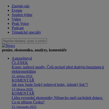
Zaujalo nás
Events
Souhrn týdne
Video
Peak Voice
Podcast
Tématické speciály
peníze, ekonomika, analýzy, komentáře
Autoprůmysl
ČLÁNEK
Konec naftové modly. Češi prchají před drahým benzinem k
elektromobilům
22. dubna 2026
KOMENTÁŘ
Jak moc bude český průmysl bolet „íránský šok“?
13. března 2026
KOMENTÁŘ
Lídra evropské ekonomiky Německo mají zachránit dotace.
Co to přinese Česku?
25. listopadu 2025