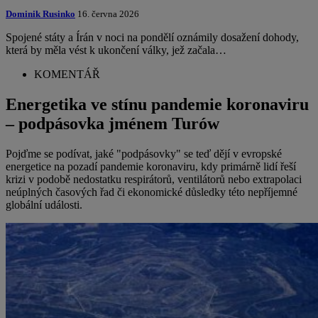
Dominik Rusinko
16. června 2026
Spojené státy a Írán v noci na pondělí oznámily dosažení dohody,
která by měla vést k ukončení války, jež začala…
KOMENTÁŘ
Energetika ve stínu pandemie koronaviru
– podpásovka jménem Turów
Pojďme se podívat, jaké "podpásovky" se teď dějí v evropské
energetice na pozadí pandemie koronaviru, kdy primárně lidí řeší
krizi v podobě nedostatku respirátorů, ventilátorů nebo extrapolaci
neúplných časových řad či ekonomické důsledky této nepříjemné
globální události.