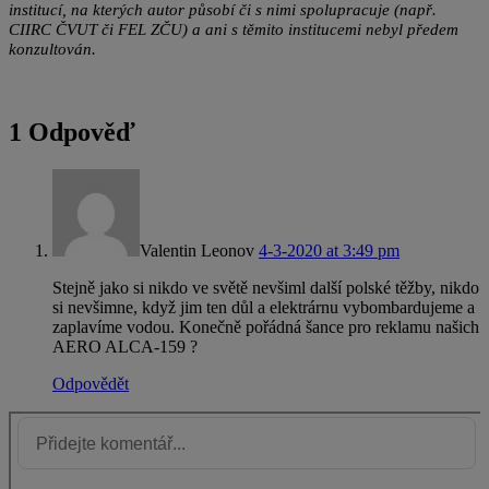
institucí, na kterých autor působí či s nimi spolupracuje (např.
CIIRC ČVUT či FEL ZČU) a ani s těmito institucemi nebyl předem
konzultován.
1 Odpověď
Valentin Leonov
4-3-2020 at 3:49 pm
Stejně jako si nikdo ve světě nevšiml další polské těžby, nikdo
si nevšimne, když jim ten důl a elektrárnu vybombardujeme a
zaplavíme vodou. Konečně pořádná šance pro reklamu našich
AERO ALCA-159 ?
Odpovědět