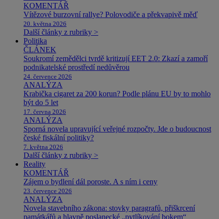
KOMENTÁŘ
Vítězové burzovní rallye? Polovodiče a překvapivě měď
20. května 2026
Další články z rubriky >
Politika
ČLÁNEK
Soukromí zemědělci tvrdě kritizují EET 2.0: Zkazí a zamoří
podnikatelské prostředí nedůvěrou
24. července 2026
ANALÝZA
Krabička cigaret za 200 korun? Podle plánu EU by to mohlo
být do 5 let
17. června 2026
ANALÝZA
Sporná novela upravující veřejné rozpočty. Jde o budoucnost
české fiskální politiky?
7. května 2026
Další články z rubriky >
Reality
KOMENTÁŘ
Zájem o bydlení dál poroste. A s ním i ceny
23. července 2026
ANALÝZA
Novela stavebního zákona: stovky paragrafů, přiškrcení
památkářů a hlavně poslanecké „pytlíkování bokem“