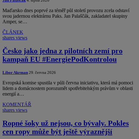
Jan Palaščák
4. srpna 2026
Maďarsko dnes poprvé za téměř půl století provozu zcela odstaví
svou jadernou elektrárnu Paks. Jan Palaščák, zakladatel skupiny
Amper, se…
ČLÁNEK
shares
views
Česko jako jedna z pilotních zemí pro
kampaň EU #EnergiePodKontrolou
Libor Akrman
29. června 2026
Evropská komise spustila v půli června iniciativu, která má pomoci
lidem a domácnostem porozumět spotřebitelským právům v oblasti
energií a…
KOMENTÁŘ
shares
views
Ropné šoky už nejsou, co bývaly. Pokles
cen ropy může být ještě výraznější