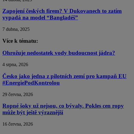
Zapojení českých firem? V Dukovanech to zatím
vypadá na model “Bangladéš”
7 dubna, 2025
Více k tématu:
Ohrožuje nedostatek vody budoucnost jádra?
4 srpna, 2026
Česko jako jedna z pilotních zemí pro kampaň EU
#EnergiePodKontrolou
29 června, 2026
Ropné šoky už nejsou, co bývaly. Pokles cen ropy
může být ještě výraznější
16 června, 2026