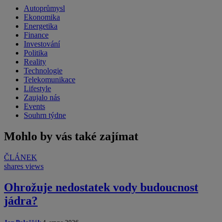
Autoprůmysl
Ekonomika
Energetika
Finance
Investování
Politika
Reality
Technologie
Telekomunikace
Lifestyle
Zaujalo nás
Events
Souhrn týdne
Mohlo by vás také zajímat
ČLÁNEK
shares
views
Ohrožuje nedostatek vody budoucnost
jádra?