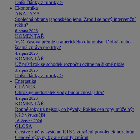
Další články z rubriky >
Ekonomika
ANALÝZA
Společná obrana japonského jenu. Zrodil se nový intervenční
režim?
6. srpna 2026
KOMENTÁŘ
Vyšší časová prémie u amerického dluhopisu. Dobrá, nebo
špatná zpráva pro trhy?
4. srpna 2026
KOMENTÁŘ
Už příští rok se schodek rozpočtu ocitne na šikmé ploše
3. srpna 2026
Další články z rubriky >
Energetika
ČLÁNEK
Ohrožuje nedostatek vody budoucnost jádra?
4. srpna 2026
KOMENTÁŘ
Ropné šoky už nejsou, co bývaly. Pokles cen ropy může být
ještě výraznější
16. června 2026
GLOSA
Čerstvé změny systému ETS 2 zdražení povolenek nezabrání.
Cenové výkyvy by ale mohly zmírnit