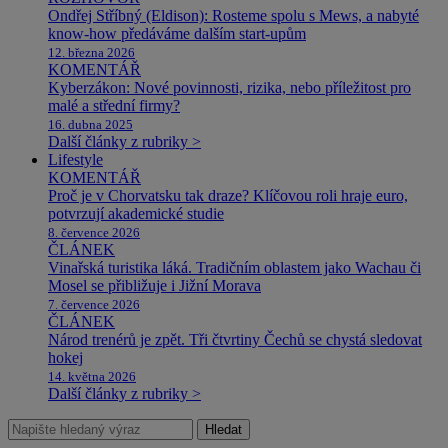
Ondřej Stříbný (Eldison): Rosteme spolu s Mews, a nabyté
know-how předáváme dalším start-upům
12. března 2026
KOMENTÁŘ
Kyberzákon: Nové povinnosti, rizika, nebo příležitost pro
malé a střední firmy?
16. dubna 2025
Další články z rubriky >
Lifestyle
KOMENTÁŘ
Proč je v Chorvatsku tak draze? Klíčovou roli hraje euro,
potvrzují akademické studie
8. července 2026
ČLÁNEK
Vinařská turistika láká. Tradičním oblastem jako Wachau či
Mosel se přibližuje i Jižní Morava
7. července 2026
ČLÁNEK
Národ trenérů je zpět. Tři čtvrtiny Čechů se chystá sledovat
hokej
14. května 2026
Další články z rubriky >
Hledat