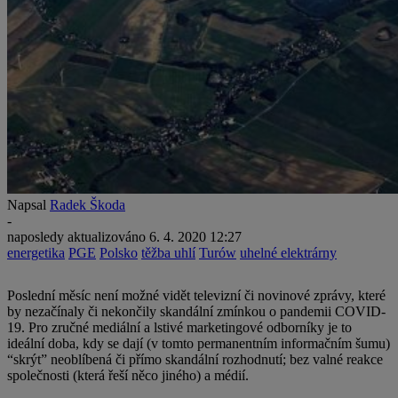
Napsal
Radek Škoda
-
naposledy aktualizováno
6. 4. 2020 12:27
energetika
PGE
Polsko
těžba uhlí
Turów
uhelné elektrárny
Poslední měsíc není možné vidět televizní či novinové zprávy, které
by nezačínaly či nekončily skandální zmínkou o pandemii COVID-
19. Pro zručné mediální a lstivé marketingové odborníky je to
ideální doba, kdy se dají (v tomto permanentním informačním šumu)
“skrýt” neoblíbená či přímo skandální rozhodnutí; bez valné reakce
společnosti (která řeší něco jiného) a médií.