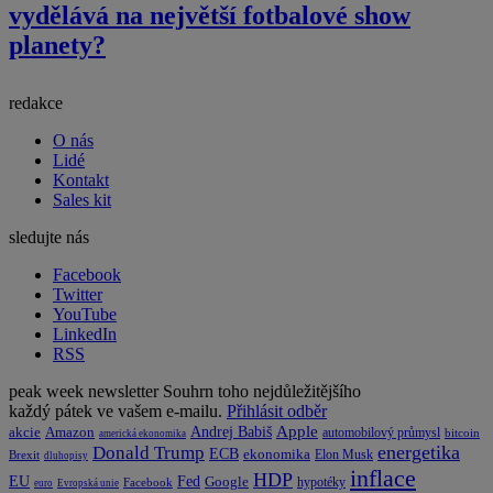
vydělává na největší fotbalové show
planety?
redakce
O nás
Lidé
Kontakt
Sales kit
sledujte nás
Facebook
Twitter
YouTube
LinkedIn
RSS
peak week newsletter
Souhrn toho nejdůležitějšího
každý pátek ve vašem e-mailu.
Přihlásit odběr
Apple
Amazon
Andrej Babiš
akcie
automobilový průmysl
bitcoin
americká ekonomika
energetika
Donald Trump
ECB
ekonomika
Elon Musk
Brexit
dluhopisy
inflace
HDP
EU
Fed
Google
hypotéky
Facebook
euro
Evropská unie