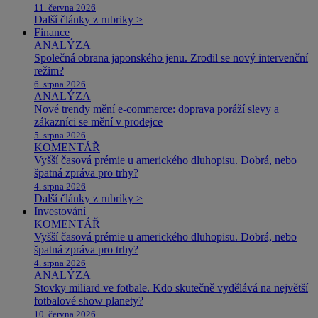
11. června 2026
Další články z rubriky >
Finance
ANALÝZA
Společná obrana japonského jenu. Zrodil se nový intervenční
režim?
6. srpna 2026
ANALÝZA
Nové trendy mění e-commerce: doprava poráží slevy a
zákazníci se mění v prodejce
5. srpna 2026
KOMENTÁŘ
Vyšší časová prémie u amerického dluhopisu. Dobrá, nebo
špatná zpráva pro trhy?
4. srpna 2026
Další články z rubriky >
Investování
KOMENTÁŘ
Vyšší časová prémie u amerického dluhopisu. Dobrá, nebo
špatná zpráva pro trhy?
4. srpna 2026
ANALÝZA
Stovky miliard ve fotbale. Kdo skutečně vydělává na největší
fotbalové show planety?
10. června 2026