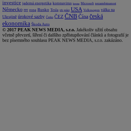
investice
koronavirus
jaderná energetika
nezaměstnanost
Microsoft
koruna
USA
Německo
Rusko
Tesla
válka na
ropa
trh práce
Volkswagen
PPF
česká
ČNB
Čína
ČEZ
úrokové sazby
Ukrajině
Česko
ekonomika
Škoda Auto
© 2017 PEAK NEWS MEDIA, s.r.o.
Jakékoliv užití obsahu
včetně převzetí, šíření či dalšího zpřístupňování článků a fotografií je
bez písemného souhlasu PEAK NEWS MEDIA, s.r.o. zakázáno.