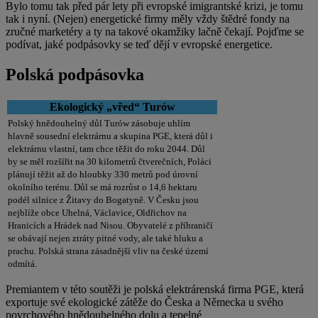
Bylo tomu tak před pár lety při evropské imigrantské krizi, je tomu
tak i nyní. (Nejen) energetické firmy měly vždy štědré fondy na
zručné marketéry a ty na takové okamžiky lačně čekají. Pojďme se
podívat, jaké podpásovky se teď dějí v evropské energetice.
Polská podpásovka
Ekologický „vřed“ Turów
Polský hnědouhelný důl Turów zásobuje uhlím
hlavně sousední elektrárnu a skupina PGE, která důl i
elektrárnu vlastní, tam chce těžit do roku 2044. Důl
by se měl rozšířit na 30 kilometrů čtverečních, Poláci
plánují těžit až do hloubky 330 metrů pod úrovní
okolního terénu. Důl se má rozrůst o 14,6 hektaru
podél silnice z Žitavy do Bogatyně. V Česku jsou
nejblíže obce Uhelná, Václavice, Oldřichov na
Hranicích a Hrádek nad Nisou. Obyvatelé z příhraničí
se obávají nejen ztráty pitné vody, ale také hluku a
prachu. Polská strana zásadnější vliv na české území
odmítá.
Premiantem v této soutěži je polská elektrárenská firma PGE, která
exportuje své ekologické zátěže do Česka a Německa u svého
povrchového hnědouhelného dolu a tepelné