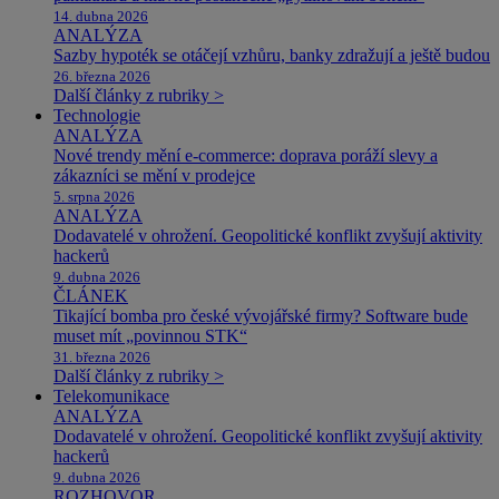
14. dubna 2026
ANALÝZA
Sazby hypoték se otáčejí vzhůru, banky zdražují a ještě budou
26. března 2026
Další články z rubriky >
Technologie
ANALÝZA
Nové trendy mění e-commerce: doprava poráží slevy a
zákazníci se mění v prodejce
5. srpna 2026
ANALÝZA
Dodavatelé v ohrožení. Geopolitické konflikt zvyšují aktivity
hackerů
9. dubna 2026
ČLÁNEK
Tikající bomba pro české vývojářské firmy? Software bude
muset mít „povinnou STK“
31. března 2026
Další články z rubriky >
Telekomunikace
ANALÝZA
Dodavatelé v ohrožení. Geopolitické konflikt zvyšují aktivity
hackerů
9. dubna 2026
ROZHOVOR