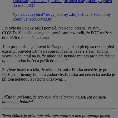
Dukovany, Dukovany, kdeže jste aneb malý jaderný výhled
do roku 2037
Vybrat, či „vybírat“ nový jaderný zdroj? Hlavně že miliony
korun už tečou&#8230;
I to bylo na Poláky příliš pomalé. Na konci března, ve stínu
COVID-19, polští energetici prostě sami rozhodli, že PGE může v
dole těžit o 6 let déle a basta.
Toto prodloužení je právní klička podle jiného předpisu (z dob před
existencí pravidel EU) a na sousední země nebere zřetel. Jinými
slovy Poláci hrají na to, že nikdo teď nebude mít čas problém řešit a
rypadla budou hučet a prášit do noci dál.
Zavřené hranice a fakt, že nikdo do, ani z Polska nemůže, je pro
PGE jen příjemný bonus a žádná vlezlá česká ani německá média je
při tom nebudou zbytečně otravovat…
Příště si ukážeme, že tyto vykutálené taktiky nejsou jen polskou
doménou, bohužel.
Tento článek je privátním názorem autora a nereprezentuje postoj