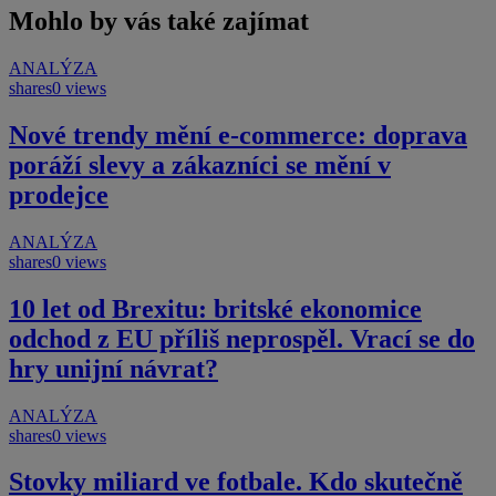
Mohlo by vás také zajímat
ANALÝZA
shares
0 views
Nové trendy mění e-commerce: doprava
poráží slevy a zákazníci se mění v
prodejce
ANALÝZA
shares
0 views
10 let od Brexitu: britské ekonomice
odchod z EU příliš neprospěl. Vrací se do
hry unijní návrat?
ANALÝZA
shares
0 views
Stovky miliard ve fotbale. Kdo skutečně