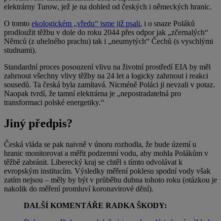
elektrárny Turow, jež je na dohled od českých i německých hranic.
O tomto
ekologickém „vředu“ jsme již psali
, i o snaze Poláků
prodloužit těžbu v dole do roku 2044 přes odpor jak „zčernalých“
Němců (z uhelného prachu) tak i „neumytých“ Čechů (s vyschlými
studnami).
Standardní proces posouzení vlivu na životní prostředí EIA by měl
zahrnout všechny vlivy těžby na 24 let a logicky zahrnout i reakci
sousedů. Ta česká byla zamítavá. Nicméně Poláci ji nevzali v potaz.
Naopak tvrdí, že tamní elektrárna je „nepostradatelná pro
transformaci polské energetiky.“
Jiný předpis?
Česká vláda se pak naivně v únoru rozhodla, že bude území u
hranic monitorovat a měřit podzemní vodu, aby mohla Polákům v
těžbě zabránit. Liberecký kraj se chtěl s tímto odvolávat k
evropským institucím. Výsledky měření poklesu spodní vody však
zatím nejsou – měly by být v průběhu dubna tohoto roku (otázkou je
nakolik do měření promluví koronavirové dění).
DALŠÍ KOMENTÁŘE RADKA ŠKODY: