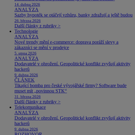
14. dubna 2026
ANALÝZA
Sazby hypoték se otáčejí vzhůru, banky zdražují a ještě budou
26. března 2026
Další články z rubriky >
Technologie
ANALÝZA
Nové trendy mění e-commerce: doprava poráží slevy a
zákazníci se mění v prodejce
5. srpna 2026
ANALÝZA
Dodavatelé v ohrožení. Geopolitické konflikt zvyšují aktivity
hackerů
9. dubna 2026
ČLÁNEK
Tikající bomba pro české vývojářské firmy? Software bude
muset mít „povinnou STK“
31. března 2026
Další články z rubriky >
Telekomunikace
ANALÝZA
Dodavatelé v ohrožení. Geopolitické konflikt zvyšují aktivity
hackerů
9. dubna 2026
ROZHOVOR