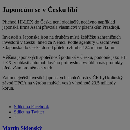
Japoncům se v Česku líbí
Příchod HI-LEX do Česka není ojedinělý, nedávno například
japonská firma Asahi převzala vlastnictví v plzeňském Prazdroji.
Investoři z Japonska jsou na druhém místě žebříčku zahraničních
investorů v Česku, hned za Němci. Podle agentury CzechInvest
z Japonska do Česka dosud přiteklo zhruba 124 miliard korun.
Většina japonských společností podniká v Česku, podobně jako HI-
LEX, v oblasti automobilového průmyslu a vyrábí u nás produkty
především pro německý trh.
Zatím největší investicí japonských společností v ČR byl kolínský
závod TPCA na výrobu malých vozů v hodnotě 23,5 miliardy
korun.
Sdílet na Facebook
Sdílet na Twitter
+
Martin Sklenský