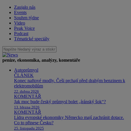
Zaujalo nás
Events
Souhrn týdne
Video
Peak Voice
Podcast
Tématické speciály
peníze, ekonomika, analýzy, komentáře
Autoprůmysl
ČLÁNEK
Konec naftové modly. Češi prchají před drahým benzinem k
elektromobilům
22. dubna 2026
KOMENTÁŘ
Jak moc bude český průmysl bolet „íránský šok“?
13. března 2026
KOMENTÁŘ
Lídra evropské ekonomiky Německo mají zachránit dotace.
Co to přinese Česku?
25. listopadu 2025