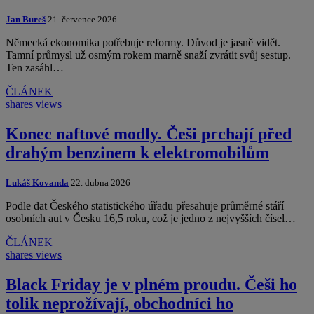
Jan Bureš
21. července 2026
Německá ekonomika potřebuje reformy. Důvod je jasně vidět.
Tamní průmysl už osmým rokem marně snaží zvrátit svůj sestup.
Ten zasáhl…
ČLÁNEK
shares
views
Konec naftové modly. Češi prchají před
drahým benzinem k elektromobilům
Lukáš Kovanda
22. dubna 2026
Podle dat Českého statistického úřadu přesahuje průměrné stáří
osobních aut v Česku 16,5 roku, což je jedno z nejvyšších čísel…
ČLÁNEK
shares
views
Black Friday je v plném proudu. Češi ho
tolik neprožívají, obchodníci ho