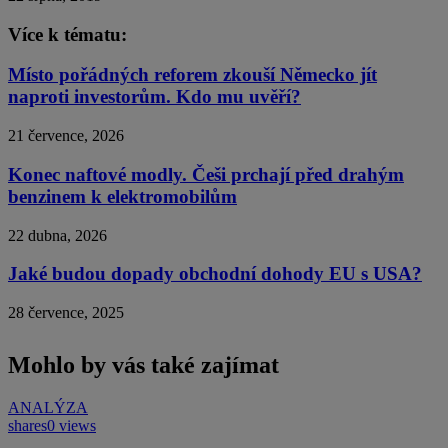
Více k tématu:
Místo pořádných reforem zkouší Německo jít
naproti investorům. Kdo mu uvěří?
21 července, 2026
Konec naftové modly. Češi prchají před drahým
benzinem k elektromobilům
22 dubna, 2026
Jaké budou dopady obchodní dohody EU s USA?
28 července, 2025
Mohlo by vás také zajímat
ANALÝZA
shares
0 views