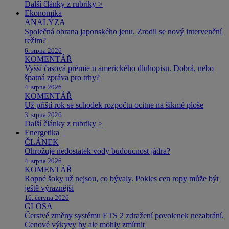
Další články z rubriky >
Ekonomika
ANALÝZA
Společná obrana japonského jenu. Zrodil se nový intervenční
režim?
6. srpna 2026
KOMENTÁŘ
Vyšší časová prémie u amerického dluhopisu. Dobrá, nebo
špatná zpráva pro trhy?
4. srpna 2026
KOMENTÁŘ
Už příští rok se schodek rozpočtu ocitne na šikmé ploše
3. srpna 2026
Další články z rubriky >
Energetika
ČLÁNEK
Ohrožuje nedostatek vody budoucnost jádra?
4. srpna 2026
KOMENTÁŘ
Ropné šoky už nejsou, co bývaly. Pokles cen ropy může být
ještě výraznější
16. června 2026
GLOSA
Čerstvé změny systému ETS 2 zdražení povolenek nezabrání.
Cenové výkyvy by ale mohly zmírnit