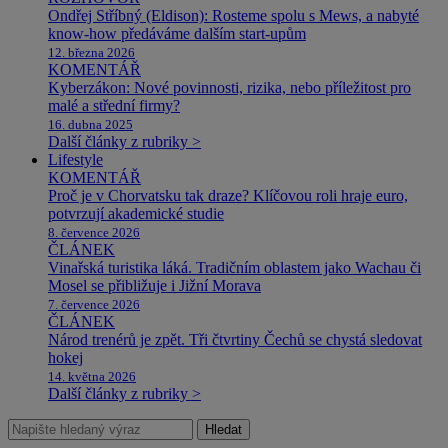
Ondřej Stříbný (Eldison): Rosteme spolu s Mews, a nabyté
know-how předáváme dalším start-upům
12. března 2026
KOMENTÁŘ
Kyberzákon: Nové povinnosti, rizika, nebo příležitost pro
malé a střední firmy?
16. dubna 2025
Další články z rubriky >
Lifestyle
KOMENTÁŘ
Proč je v Chorvatsku tak draze? Klíčovou roli hraje euro,
potvrzují akademické studie
8. července 2026
ČLÁNEK
Vinařská turistika láká. Tradičním oblastem jako Wachau či
Mosel se přibližuje i Jižní Morava
7. července 2026
ČLÁNEK
Národ trenérů je zpět. Tři čtvrtiny Čechů se chystá sledovat
hokej
14. května 2026
Další články z rubriky >
Hledat