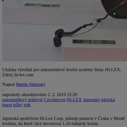
Ukázka výrobků pro automobilové dveřní systémy firmy HI-LEX.
Zdroj: hi-lex.com
Napsal
Martin Sklenský
-
naposledy aktualizováno
2. 2. 2019 22:20
automobilový průmysl
Czechinvest
HI-LEX
Japonsko
tokijská
burza
tržby
zisk
Japonská společnost Hi-Lex Corp. plánuje postavit v Česku v Mostě
továrnu, do které chce investovat 1,16 miliardy korun.