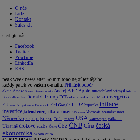
O nás
Lidé
Kontakt
Sales kit
sledujte nás
Facebook
Twitter
YouTube
LinkedIn
RSS
peak week newsletter
Souhrn toho nejdůležitějšího
každý pátek ve vašem e-mailu.
Přihlásit odběr
Apple
Amazon
Andrej Babiš
akcie
automobilový průmysl
bitcoin
americká ekonomika
energetika
Donald Trump
ECB
ekonomika
Elon Musk
Brexit
dluhopisy
inflace
HDP
EU
Fed
Google
hypotéky
Facebook
euro
Evropská unie
investice
koronavirus
jaderná energetika
nezaměstnanost
Microsoft
koruna
USA
Německo
Rusko
Tesla
válka na
ropa
trh práce
Volkswagen
PPF
česká
ČNB
Čína
ČEZ
úrokové sazby
Ukrajině
Česko
ekonomika
Škoda Auto
© 2017 PEAK NEWS MEDIA, s.r.o.
Jakékoliv užití obsahu