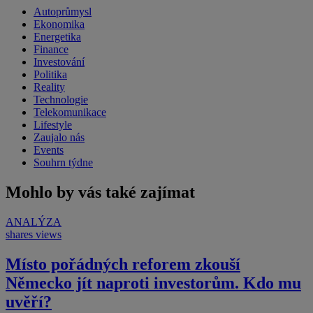
Autoprůmysl
Ekonomika
Energetika
Finance
Investování
Politika
Reality
Technologie
Telekomunikace
Lifestyle
Zaujalo nás
Events
Souhrn týdne
Mohlo by vás také zajímat
ANALÝZA
shares
views
Místo pořádných reforem zkouší
Německo jít naproti investorům. Kdo mu
uvěří?