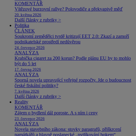
KOMENTÁŘ
Vítězové burzovní rallye? Polovodiče a překvapivě měď
20. května 2026
Další články z rubriky >
Politika
ČLÁNEK
Soukromí zemědělci tvrdě kritizují EET 2.0: Zkazí a zamoří
podnikatelské prostředí nedůvěrou
24. července 2026
ANALÝZA
Krabička cigaret za 200 korun? Podle plánu EU by to mohlo
být do 5 let
17. června 2026
ANALÝZA
Sporná novela upravující veřejné rozpočty. Jde o budoucnost
české fiskální politiky?
7. května 2026
Další články z rubriky >
Reality
KOMENTÁŘ
Zájem o bydlení dál poroste. A s ním i ceny
23. července 2026
ANALÝZA
Novela stavebního zákona: stovky paragrafů, přiškrcení
památkářů a hlavně poslanecké „pytlíkování bokem“