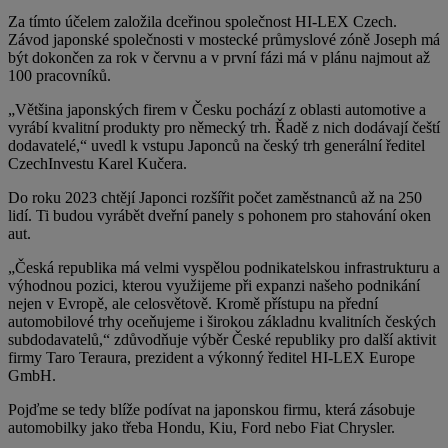
Za tímto účelem založila dceřinou společnost HI-LEX Czech.
Závod japonské společnosti v mostecké průmyslové zóně Joseph má
být dokončen za rok v červnu a v první fázi má v plánu najmout až
100 pracovníků.
„Většina japonských firem v Česku pochází z oblasti automotive a
vyrábí kvalitní produkty pro německý trh. Řadě z nich dodávají čeští
dodavatelé,“ uvedl k vstupu Japonců na český trh generální ředitel
CzechInvestu Karel Kučera.
Do roku 2023 chtějí Japonci rozšířit počet zaměstnanců až na 250
lidí. Ti budou vyrábět dveřní panely s pohonem pro stahování oken
aut.
„Česká republika má velmi vyspělou podnikatelskou infrastrukturu a
výhodnou pozici, kterou využijeme při expanzi našeho podnikání
nejen v Evropě, ale celosvětově. Kromě přístupu na přední
automobilové trhy oceňujeme i širokou základnu kvalitních českých
subdodavatelů,“ zdůvodňuje výběr České republiky pro další aktivit
firmy Taro Teraura, prezident a výkonný ředitel
HI-LEX
Europe
GmbH.
Pojďme se tedy blíže podívat na japonskou firmu, která zásobuje
automobilky jako třeba Hondu, Kiu, Ford nebo Fiat Chrysler.