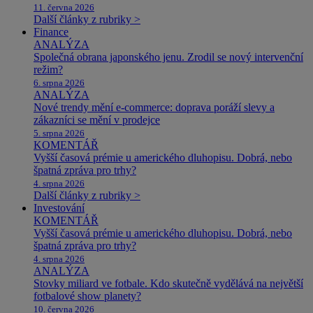
11. června 2026
Další články z rubriky >
Finance
ANALÝZA
Společná obrana japonského jenu. Zrodil se nový intervenční
režim?
6. srpna 2026
ANALÝZA
Nové trendy mění e-commerce: doprava poráží slevy a
zákazníci se mění v prodejce
5. srpna 2026
KOMENTÁŘ
Vyšší časová prémie u amerického dluhopisu. Dobrá, nebo
špatná zpráva pro trhy?
4. srpna 2026
Další články z rubriky >
Investování
KOMENTÁŘ
Vyšší časová prémie u amerického dluhopisu. Dobrá, nebo
špatná zpráva pro trhy?
4. srpna 2026
ANALÝZA
Stovky miliard ve fotbale. Kdo skutečně vydělává na největší
fotbalové show planety?
10. června 2026