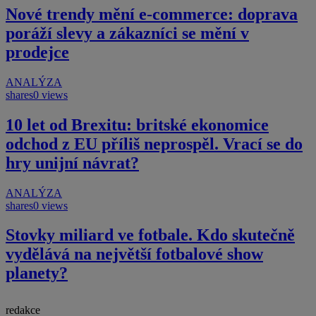
Nové trendy mění e-commerce: doprava
poráží slevy a zákazníci se mění v
prodejce
ANALÝZA
shares
0 views
10 let od Brexitu: britské ekonomice
odchod z EU příliš neprospěl. Vrací se do
hry unijní návrat?
ANALÝZA
shares
0 views
Stovky miliard ve fotbale. Kdo skutečně
vydělává na největší fotbalové show
planety?
redakce