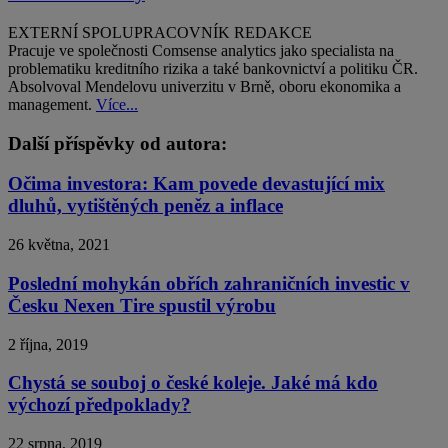
EXTERNÍ SPOLUPRACOVNÍK REDAKCE
Pracuje ve společnosti Comsense analytics jako specialista na
problematiku kreditního rizika a také bankovnictví a politiku ČR.
Absolvoval Mendelovu univerzitu v Brně, oboru ekonomika a
management.
Více...
Další příspěvky od autora:
Očima investora: Kam povede devastující mix
dluhů, vytištěných peněz a inflace
26 května, 2021
Poslední mohykán obřích zahraničních investic v
Česku Nexen Tire spustil výrobu
2 října, 2019
Chystá se souboj o české koleje. Jaké má kdo
výchozí předpoklady?
22 srpna, 2019