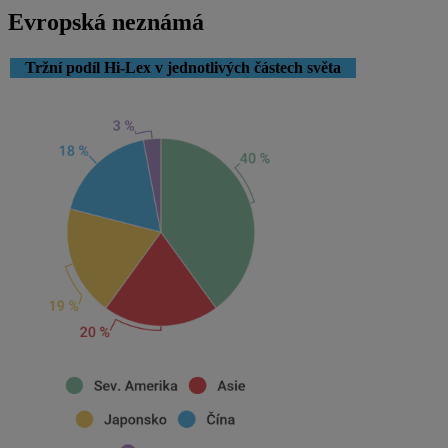
Evropská neznámá
Tržní podíl Hi-Lex v jednotlivých částech světa