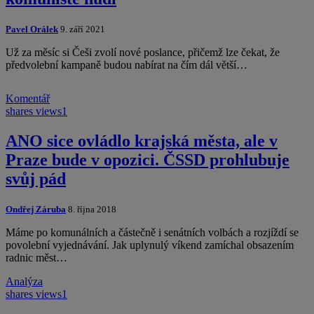
Pavel Orálek
9. září 2021
Už za měsíc si Češi zvolí nové poslance, přičemž lze čekat, že
předvolební kampaně budou nabírat na čím dál větší…
Komentář
shares
views
1
ANO sice ovládlo krajská města, ale v
Praze bude v opozici. ČSSD prohlubuje
svůj pád
Ondřej Záruba
8. října 2018
Máme po komunálních a částečně i senátních volbách a rozjíždí se
povolební vyjednávání. Jak uplynulý víkend zamíchal obsazením
radnic měst…
Analýza
shares
views
1