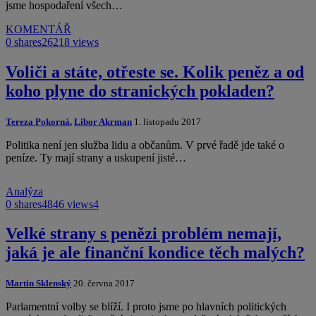
jsme hospodaření všech…
KOMENTÁŘ
0 shares
26218 views
Voliči a státe, otřeste se. Kolik peněz a od
koho plyne do stranických pokladen?
Tereza Pokorná
,
Libor Akrman
1. listopadu 2017
Politika není jen služba lidu a občanům. V prvé řadě jde také o
peníze. Ty mají strany a uskupení jisté…
Analýza
0 shares
4846 views
4
Velké strany s penězi problém nemají,
jaká je ale finanční kondice těch malých?
Martin Sklenský
20. června 2017
Parlamentní volby se blíží. I proto jsme po hlavních politických