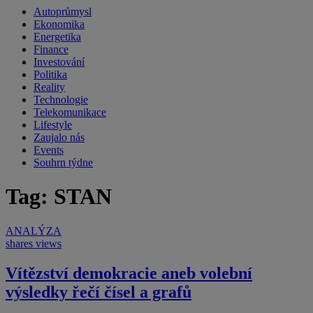
Autoprůmysl
Ekonomika
Energetika
Finance
Investování
Politika
Reality
Technologie
Telekomunikace
Lifestyle
Zaujalo nás
Events
Souhrn týdne
Tag: STAN
ANALÝZA
shares
views
Vítězství demokracie aneb volební
výsledky řečí čísel a grafů