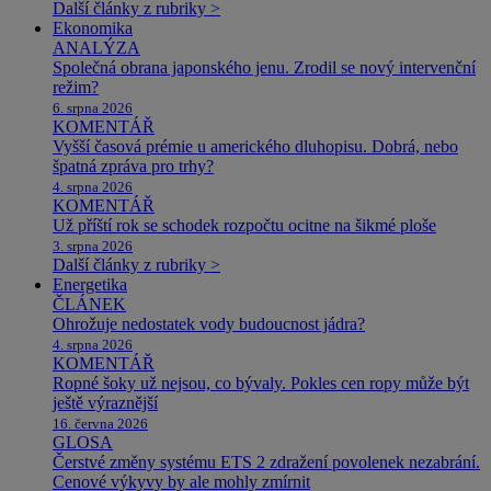
Další články z rubriky >
Ekonomika
ANALÝZA
Společná obrana japonského jenu. Zrodil se nový intervenční
režim?
6. srpna 2026
KOMENTÁŘ
Vyšší časová prémie u amerického dluhopisu. Dobrá, nebo
špatná zpráva pro trhy?
4. srpna 2026
KOMENTÁŘ
Už příští rok se schodek rozpočtu ocitne na šikmé ploše
3. srpna 2026
Další články z rubriky >
Energetika
ČLÁNEK
Ohrožuje nedostatek vody budoucnost jádra?
4. srpna 2026
KOMENTÁŘ
Ropné šoky už nejsou, co bývaly. Pokles cen ropy může být
ještě výraznější
16. června 2026
GLOSA
Čerstvé změny systému ETS 2 zdražení povolenek nezabrání.
Cenové výkyvy by ale mohly zmírnit