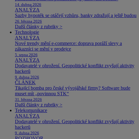
14. dubna 2026
ANALÝZA
Sazby hypoték se otáčejí vzhůru, banky zdražují a ještě budou
26. března 2026
Další články z rubriky >
Technologie
ANALÝZA
Nové trendy mění e-commerce: doprava poráží slevy a
zákazníci se mění v prodejce
5. srpna 2026
ANALÝZA
Dodavatelé v ohrožení. Geopolitické konflikt zvyšují aktivity
hackerů
9. dubna 2026
ČLÁNEK
Tikající bomba pro české vývojářské firmy? Software bude
muset mít „povinnou STK“
31. března 2026
Další články z rubriky >
Telekomunikace
ANALÝZA
Dodavatelé v ohrožení. Geopolitické konflikt zvyšují aktivity
hackerů
9. dubna 2026
ROZHOVOR