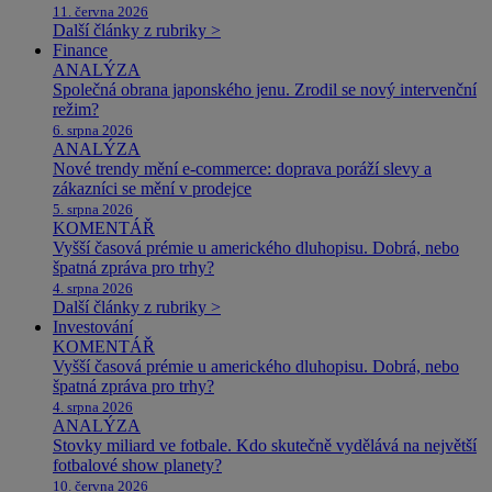
11. června 2026
Další články z rubriky >
Finance
ANALÝZA
Společná obrana japonského jenu. Zrodil se nový intervenční
režim?
6. srpna 2026
ANALÝZA
Nové trendy mění e-commerce: doprava poráží slevy a
zákazníci se mění v prodejce
5. srpna 2026
KOMENTÁŘ
Vyšší časová prémie u amerického dluhopisu. Dobrá, nebo
špatná zpráva pro trhy?
4. srpna 2026
Další články z rubriky >
Investování
KOMENTÁŘ
Vyšší časová prémie u amerického dluhopisu. Dobrá, nebo
špatná zpráva pro trhy?
4. srpna 2026
ANALÝZA
Stovky miliard ve fotbale. Kdo skutečně vydělává na největší
fotbalové show planety?
10. června 2026