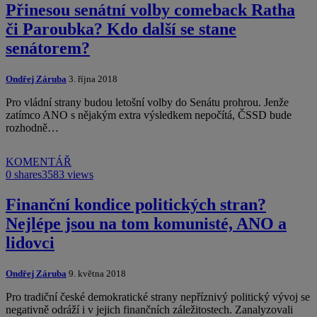
Přinesou senátní volby comeback Ratha
či Paroubka? Kdo další se stane
senátorem?
Ondřej Záruba
3. října 2018
Pro vládní strany budou letošní volby do Senátu prohrou. Jenže
zatímco ANO s nějakým extra výsledkem nepočítá, ČSSD bude
rozhodně…
KOMENTÁŘ
0 shares
3583 views
Finanční kondice politických stran?
Nejlépe jsou na tom komunisté, ANO a
lidovci
Ondřej Záruba
9. května 2018
Pro tradiční české demokratické strany nepříznivý politický vývoj se
negativně odráží i v jejich finančních záležitostech. Zanalyzovali