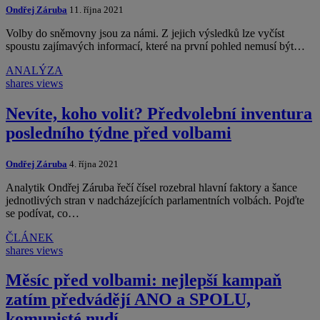
Ondřej Záruba
11. října 2021
Volby do sněmovny jsou za námi. Z jejich výsledků lze vyčíst
spoustu zajímavých informací, které na první pohled nemusí být…
ANALÝZA
shares
views
Nevíte, koho volit? Předvolební inventura
posledního týdne před volbami
Ondřej Záruba
4. října 2021
Analytik Ondřej Záruba řečí čísel rozebral hlavní faktory a šance
jednotlivých stran v nadcházejících parlamentních volbách. Pojďte
se podívat, co…
ČLÁNEK
shares
views
Měsíc před volbami: nejlepší kampaň
zatím předvádějí ANO a SPOLU,
komunisté nudí