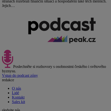
stranách rozebrali finanční situaci a hospodaření také těch menších.
Jejich…
Poslechněte si rozhovory s osobnostmi českého i světového
byznysu.
Vstup do podcast zóny
redakce
O nás
Lidé
Kontakt
Sales kit
sledujte nás