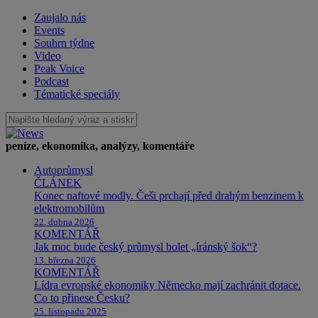
Zaujalo nás
Events
Souhrn týdne
Video
Peak Voice
Podcast
Tématické speciály
peníze, ekonomika, analýzy, komentáře
Autoprůmysl
ČLÁNEK
Konec naftové modly. Češi prchají před drahým benzinem k
elektromobilům
22. dubna 2026
KOMENTÁŘ
Jak moc bude český průmysl bolet „íránský šok“?
13. března 2026
KOMENTÁŘ
Lídra evropské ekonomiky Německo mají zachránit dotace.
Co to přinese Česku?
25. listopadu 2025