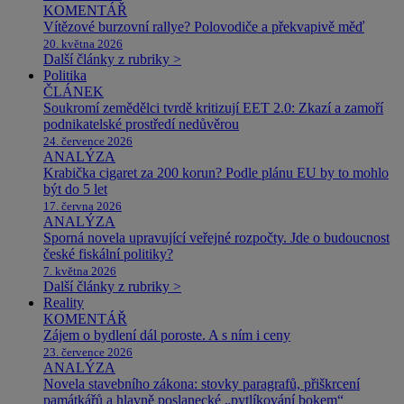
KOMENTÁŘ
Vítězové burzovní rallye? Polovodiče a překvapivě měď
20. května 2026
Další články z rubriky >
Politika
ČLÁNEK
Soukromí zemědělci tvrdě kritizují EET 2.0: Zkazí a zamoří
podnikatelské prostředí nedůvěrou
24. července 2026
ANALÝZA
Krabička cigaret za 200 korun? Podle plánu EU by to mohlo
být do 5 let
17. června 2026
ANALÝZA
Sporná novela upravující veřejné rozpočty. Jde o budoucnost
české fiskální politiky?
7. května 2026
Další články z rubriky >
Reality
KOMENTÁŘ
Zájem o bydlení dál poroste. A s ním i ceny
23. července 2026
ANALÝZA
Novela stavebního zákona: stovky paragrafů, přiškrcení
památkářů a hlavně poslanecké „pytlíkování bokem“