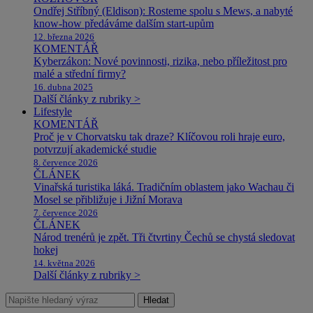
Ondřej Stříbný (Eldison): Rosteme spolu s Mews, a nabyté
know-how předáváme dalším start-upům
12. března 2026
KOMENTÁŘ
Kyberzákon: Nové povinnosti, rizika, nebo příležitost pro
malé a střední firmy?
16. dubna 2025
Další články z rubriky >
Lifestyle
KOMENTÁŘ
Proč je v Chorvatsku tak draze? Klíčovou roli hraje euro,
potvrzují akademické studie
8. července 2026
ČLÁNEK
Vinařská turistika láká. Tradičním oblastem jako Wachau či
Mosel se přibližuje i Jižní Morava
7. července 2026
ČLÁNEK
Národ trenérů je zpět. Tři čtvrtiny Čechů se chystá sledovat
hokej
14. května 2026
Další články z rubriky >
Hledat