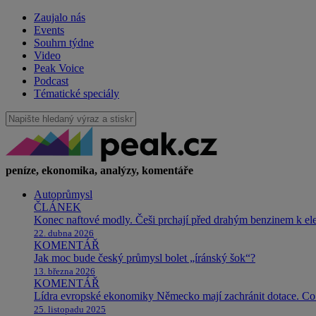
Zaujalo nás
Events
Souhrn týdne
Video
Peak Voice
Podcast
Tématické speciály
peníze, ekonomika, analýzy, komentáře
Autoprůmysl
ČLÁNEK
Konec naftové modly. Češi prchají před drahým benzinem k e
22. dubna 2026
KOMENTÁŘ
Jak moc bude český průmysl bolet „íránský šok“?
13. března 2026
KOMENTÁŘ
Lídra evropské ekonomiky Německo mají zachránit dotace. Co 
25. listopadu 2025