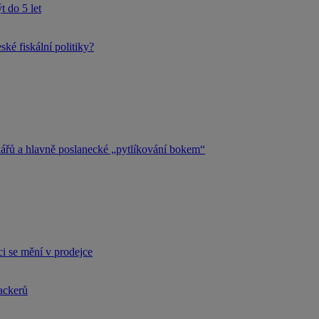
 do 5 let
ké fiskální politiky?
kářů a hlavně poslanecké „pytlíkování bokem“
i se mění v prodejce
hackerů