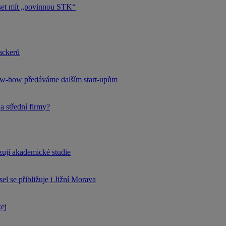
uset mít „povinnou STK“
hackerů
now-how předáváme dalším start-upům
a střední firmy?
rzují akademické studie
l se přibližuje i Jižní Morava
kej