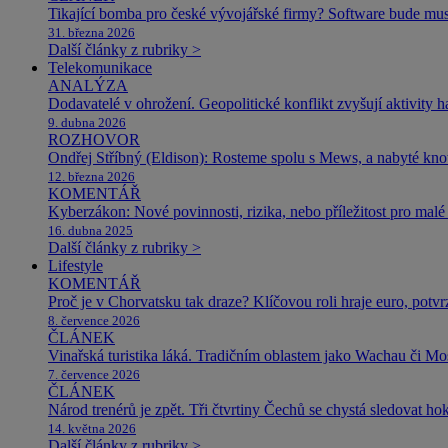
Tikající bomba pro české vývojářské firmy? Software bude m
31. března 2026
Další články z rubriky >
Telekomunikace
ANALÝZA
Dodavatelé v ohrožení. Geopolitické konflikt zvyšují aktivity 
9. dubna 2026
ROZHOVOR
Ondřej Stříbný (Eldison): Rosteme spolu s Mews, a nabyté k
12. března 2026
KOMENTÁŘ
Kyberzákon: Nové povinnosti, rizika, nebo příležitost pro malé 
16. dubna 2025
Další články z rubriky >
Lifestyle
KOMENTÁŘ
Proč je v Chorvatsku tak draze? Klíčovou roli hraje euro, potv
8. července 2026
ČLÁNEK
Vinařská turistika láká. Tradičním oblastem jako Wachau či Mose
7. července 2026
ČLÁNEK
Národ trenérů je zpět. Tři čtvrtiny Čechů se chystá sledovat ho
14. května 2026
Další články z rubriky >