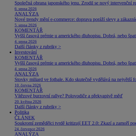
Společná obrana japonského jenu. Zrodil se nový intervenční r
6. srpna 2026
ANALÝZA
Nové trendy mění e-commerce: doprava poráží slevy a zákazníc
5. srpna 2026
KOMENTÁŘ
Vyšší časová prémie u amerického dluhopisu. Dobrá, nebo špat
4. srpna 2026
Další články z rubriky >
Investování
KOMENTÁŘ
Vyšší časová prémie u amerického dluhopisu. Dobrá, nebo špat
4. srpna 2026
ANALÝZA
Stovky miliard ve fotbale. Kdo skutečně vydělává na největší 
10. června 2026
KOMENTÁŘ
Vítězové burzovní rallye? Polovodiče a překvapivě měď
20. května 2026
Další články z rubriky >
Politika
ČLÁNEK
Soukromí zemědělci tvrdě kritizují EET 2.0: Zkazí a zamoří po
24. července 2026
ANALÝZA