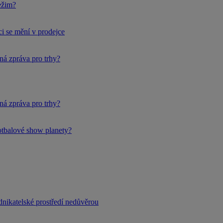
ežim?
i se mění v prodejce
ná zpráva pro trhy?
ná zpráva pro trhy?
fotbalové show planety?
dnikatelské prostředí nedůvěrou