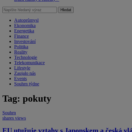
Hledat
Autoprůmysl
Ekonomika
Energetika
Finance
Investování
Politika
Reality
Technologie
Telekomunikace
Lifestyle
Zaujalo nás
Events
Souhrn týdne
Tag: pokuty
Souhrn
shares
views
EU utužuje vztahy s Japonskem a česká vlá