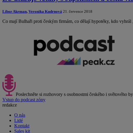
Libor Akrman
,
Veronika Kudrnová
21. července 2018
Co mají Bulhaři proti českým firmám, co dělají hypotéky, kdo vyhrál 
Poslechněte si rozhovory s osobnostmi českého i světového b
Vstup do podcast zóny
redakce
O nás
Lidé
Kontakt
Sales kit