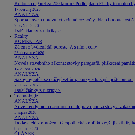
Krabička cigaret za 200 korun? Podle plánu EU by to mohlo být
17. června 2026
ANALÝZA
Sporná novela upravující veřejné rozpočty. Jde o budoucnost čes
7. května 2026
Další články z rubriky >
Reality
KOMENTÁŘ
Zájem o bydlení dál poroste. A s ním i ceny
23. července 2026
ANALÝZA
Novela stavebního zákona: stovky paragrafů, přiškrcení památ
14. dubna 2026
ANALÝZA
Sazby hypoték se otáčejí vzhůru, banky zdražují a ještě budou
26. března 2026
Další články z rubriky >
Technologie
ANALÝZA
Nové trendy mění e-commerce: doprava poráží slevy a zákazníc
5. srpna 2026
ANALÝZA
Dodavatelé v ohrožení. Geopolitické konflikt zvyšují aktivity 
9. dubna 2026
ČLÁNEK