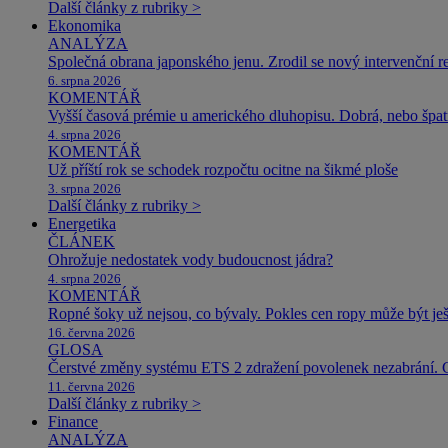
Další články z rubriky >
Ekonomika
ANALÝZA
Společná obrana japonského jenu. Zrodil se nový intervenční r
6. srpna 2026
KOMENTÁŘ
Vyšší časová prémie u amerického dluhopisu. Dobrá, nebo špat
4. srpna 2026
KOMENTÁŘ
Už příští rok se schodek rozpočtu ocitne na šikmé ploše
3. srpna 2026
Další články z rubriky >
Energetika
ČLÁNEK
Ohrožuje nedostatek vody budoucnost jádra?
4. srpna 2026
KOMENTÁŘ
Ropné šoky už nejsou, co bývaly. Pokles cen ropy může být ješ
16. června 2026
GLOSA
Čerstvé změny systému ETS 2 zdražení povolenek nezabrání. 
11. června 2026
Další články z rubriky >
Finance
ANALÝZA