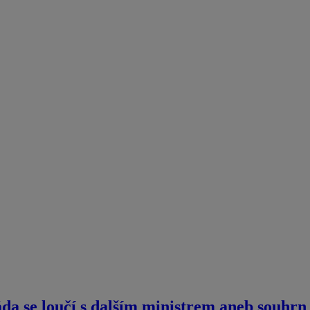
da se loučí s dalším ministrem aneb souhrn 