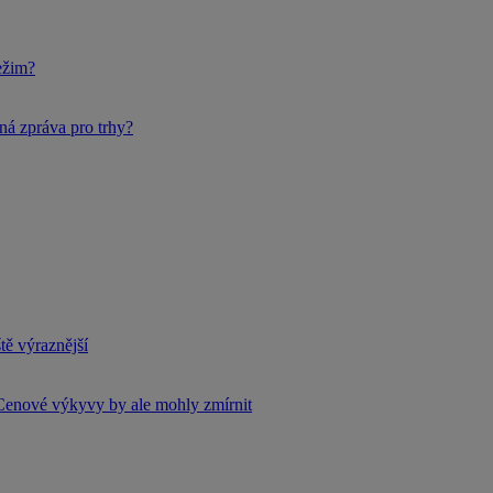
ežim?
ná zpráva pro trhy?
tě výraznější
Cenové výkyvy by ale mohly zmírnit