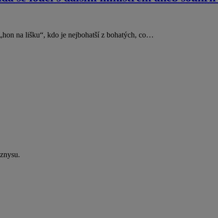
„hon na lišku“, kdo je nejbohatší z bohatých, co…
yznysu.