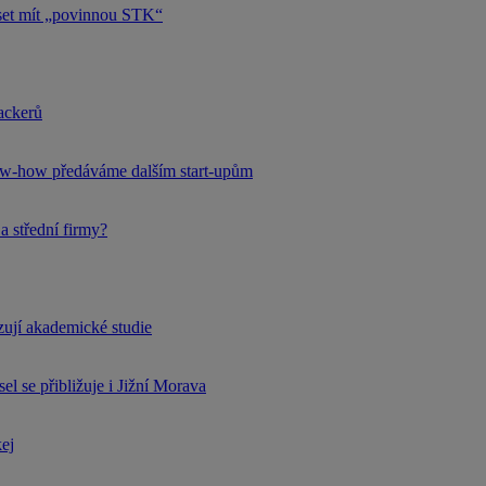
uset mít „povinnou STK“
hackerů
now-how předáváme dalším start-upům
a střední firmy?
rzují akademické studie
l se přibližuje i Jižní Morava
kej