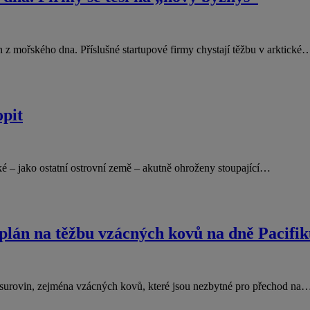
n z mořského dna. Příslušné startupové firmy chystají těžbu v arktické
opit
ké – jako ostatní ostrovní země – akutně ohroženy stoupající…
plán na těžbu vzácných kovů na dně Pacifi
h surovin, zejména vzácných kovů, které jsou nezbytné pro přechod na