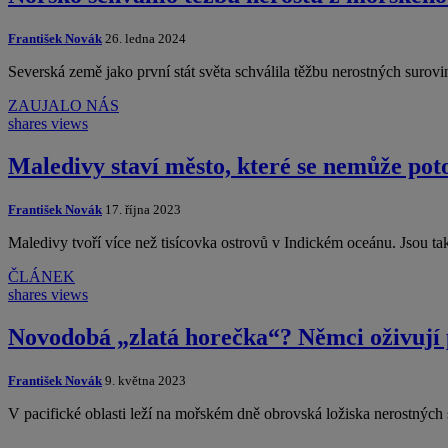
František Novák
26. ledna 2024
Severská země jako první stát světa schválila těžbu nerostných surovi
ZAUJALO NÁS
shares
views
Maledivy staví město, které se nemůže pot
František Novák
17. října 2023
Maledivy tvoří více než tisícovka ostrovů v Indickém oceánu. Jsou ta
ČLÁNEK
shares
views
Novodobá „zlatá horečka“? Němci oživují 
František Novák
9. května 2023
V pacifické oblasti leží na mořském dně obrovská ložiska nerostnýc