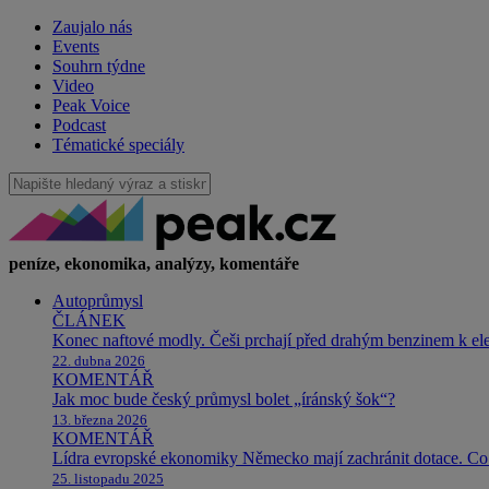
Zaujalo nás
Events
Souhrn týdne
Video
Peak Voice
Podcast
Tématické speciály
peníze, ekonomika, analýzy, komentáře
Autoprůmysl
ČLÁNEK
Konec naftové modly. Češi prchají před drahým benzinem k e
22. dubna 2026
KOMENTÁŘ
Jak moc bude český průmysl bolet „íránský šok“?
13. března 2026
KOMENTÁŘ
Lídra evropské ekonomiky Německo mají zachránit dotace. Co 
25. listopadu 2025