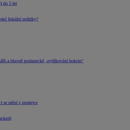
 do 5 let
ké fiskální politiky?
kářů a hlavně poslanecké „pytlíkování bokem“
i se mění v prodejce
hackerů