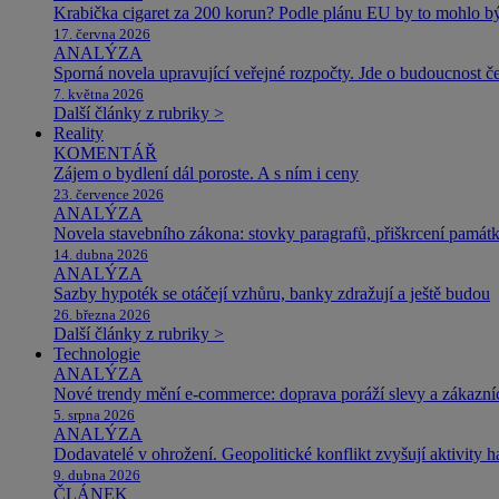
Krabička cigaret za 200 korun? Podle plánu EU by to mohlo být
17. června 2026
ANALÝZA
Sporná novela upravující veřejné rozpočty. Jde o budoucnost čes
7. května 2026
Další články z rubriky >
Reality
KOMENTÁŘ
Zájem o bydlení dál poroste. A s ním i ceny
23. července 2026
ANALÝZA
Novela stavebního zákona: stovky paragrafů, přiškrcení památ
14. dubna 2026
ANALÝZA
Sazby hypoték se otáčejí vzhůru, banky zdražují a ještě budou
26. března 2026
Další články z rubriky >
Technologie
ANALÝZA
Nové trendy mění e-commerce: doprava poráží slevy a zákazníc
5. srpna 2026
ANALÝZA
Dodavatelé v ohrožení. Geopolitické konflikt zvyšují aktivity 
9. dubna 2026
ČLÁNEK