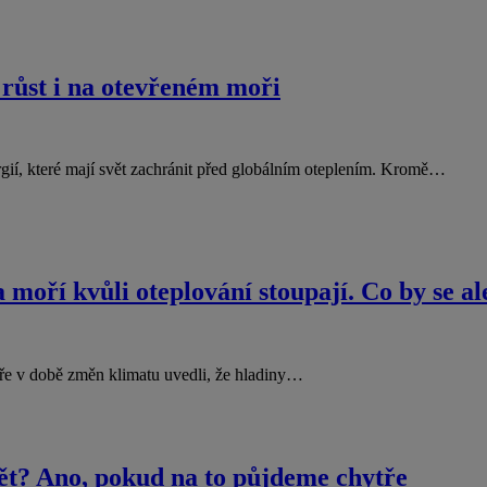
í růst i na otevřeném moři
ergií, které mají svět zachránit před globálním oteplením. Kromě…
oří kvůli oteplování stoupají. Co by se al
éře v době změn klimatu uvedli, že hladiny…
ět? Ano, pokud na to půjdeme chytře