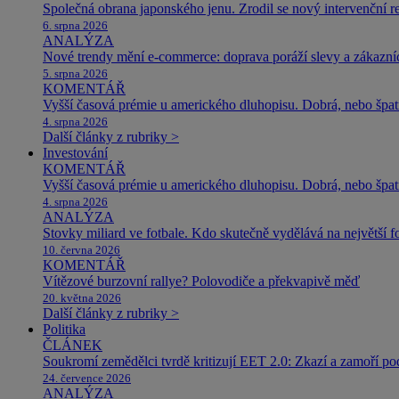
Společná obrana japonského jenu. Zrodil se nový intervenční r
6. srpna 2026
ANALÝZA
Nové trendy mění e-commerce: doprava poráží slevy a zákazníc
5. srpna 2026
KOMENTÁŘ
Vyšší časová prémie u amerického dluhopisu. Dobrá, nebo špat
4. srpna 2026
Další články z rubriky >
Investování
KOMENTÁŘ
Vyšší časová prémie u amerického dluhopisu. Dobrá, nebo špat
4. srpna 2026
ANALÝZA
Stovky miliard ve fotbale. Kdo skutečně vydělává na největší 
10. června 2026
KOMENTÁŘ
Vítězové burzovní rallye? Polovodiče a překvapivě měď
20. května 2026
Další články z rubriky >
Politika
ČLÁNEK
Soukromí zemědělci tvrdě kritizují EET 2.0: Zkazí a zamoří po
24. července 2026
ANALÝZA