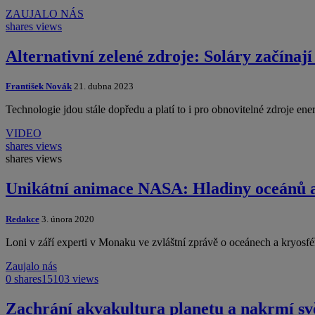
ZAUJALO NÁS
shares
views
Alternativní zelené zdroje: Soláry začínaj
František Novák
21. dubna 2023
Technologie jdou stále dopředu a platí to i pro obnovitelné zdroje en
VIDEO
shares
views
shares
views
Unikátní animace NASA: Hladiny oceánů a m
Redakce
3. února 2020
Loni v září experti v Monaku ve zvláštní zprávě o oceánech a kryosf
Zaujalo nás
0 shares
15103 views
Zachrání akvakultura planetu a nakrmí sv