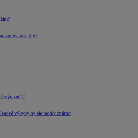
ežim?
ná zpráva pro trhy?
tě výraznější
Cenové výkyvy by ale mohly zmírnit