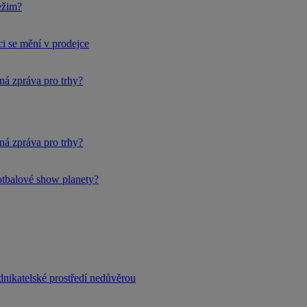
ežim?
i se mění v prodejce
ná zpráva pro trhy?
ná zpráva pro trhy?
fotbalové show planety?
dnikatelské prostředí nedůvěrou