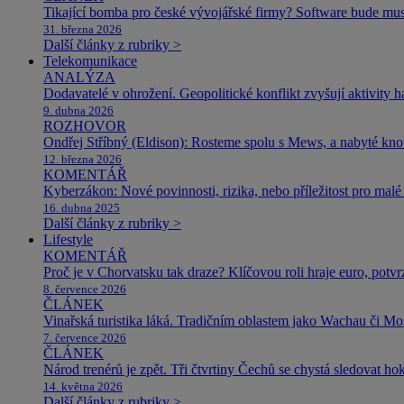
Tikající bomba pro české vývojářské firmy? Software bude m
31. března 2026
Další články z rubriky >
Telekomunikace
ANALÝZA
Dodavatelé v ohrožení. Geopolitické konflikt zvyšují aktivity 
9. dubna 2026
ROZHOVOR
Ondřej Stříbný (Eldison): Rosteme spolu s Mews, a nabyté k
12. března 2026
KOMENTÁŘ
Kyberzákon: Nové povinnosti, rizika, nebo příležitost pro malé 
16. dubna 2025
Další články z rubriky >
Lifestyle
KOMENTÁŘ
Proč je v Chorvatsku tak draze? Klíčovou roli hraje euro, potv
8. července 2026
ČLÁNEK
Vinařská turistika láká. Tradičním oblastem jako Wachau či Mose
7. července 2026
ČLÁNEK
Národ trenérů je zpět. Tři čtvrtiny Čechů se chystá sledovat ho
14. května 2026
Další články z rubriky >