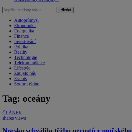
Hledat
Autoprůmysl
Ekonomika
Energetika
Finance
Investování
Politika
Reality
Technologie
Telekomunikace
Lifestyle
Zaujalo nás
Events
Souhrn týdne
Tag: oceány
ČLÁNEK
shares
views
Norsko schválilo těžbu nerostů z mořského