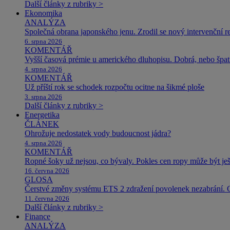
Další články z rubriky >
Ekonomika
ANALÝZA
Společná obrana japonského jenu. Zrodil se nový intervenční r
6. srpna 2026
KOMENTÁŘ
Vyšší časová prémie u amerického dluhopisu. Dobrá, nebo špat
4. srpna 2026
KOMENTÁŘ
Už příští rok se schodek rozpočtu ocitne na šikmé ploše
3. srpna 2026
Další články z rubriky >
Energetika
ČLÁNEK
Ohrožuje nedostatek vody budoucnost jádra?
4. srpna 2026
KOMENTÁŘ
Ropné šoky už nejsou, co bývaly. Pokles cen ropy může být ješ
16. června 2026
GLOSA
Čerstvé změny systému ETS 2 zdražení povolenek nezabrání. 
11. června 2026
Další články z rubriky >
Finance
ANALÝZA