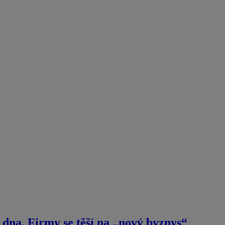
 dna. Firmy se těší na „nový byznys“