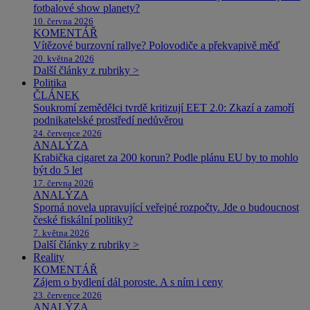
fotbalové show planety?
10. června 2026
KOMENTÁŘ
Vítězové burzovní rallye? Polovodiče a překvapivě měď
20. května 2026
Další články z rubriky >
Politika
ČLÁNEK
Soukromí zemědělci tvrdě kritizují EET 2.0: Zkazí a zamoří
podnikatelské prostředí nedůvěrou
24. července 2026
ANALÝZA
Krabička cigaret za 200 korun? Podle plánu EU by to mohlo
být do 5 let
17. června 2026
ANALÝZA
Sporná novela upravující veřejné rozpočty. Jde o budoucnost
české fiskální politiky?
7. května 2026
Další články z rubriky >
Reality
KOMENTÁŘ
Zájem o bydlení dál poroste. A s ním i ceny
23. července 2026
ANALÝZA