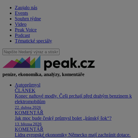
Zaujalo nás
Events
Souhrn týdne
Video
Peak Voice
Podcast
Tématické speciály
peníze, ekonomika, analýzy, komentáře
Autoprůmysl
ČLÁNEK
Konec naftové modly. Češi prchají před drahým benzinem k
elektromobilům
22. dubna 2026
KOMENTÁŘ
Jak moc bude český průmysl bolet „íránský šok“?
13. března 2026
KOMENTÁŘ
Lídra evropské ekonomiky Německo mají zachránit dotace.