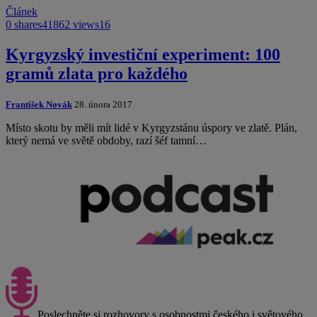
Článek
0 shares
41862 views
16
Kyrgyzský investiční experiment: 100
gramů zlata pro každého
František Novák
28. února 2017
Místo skotu by měli mít lidé v Kyrgyzstánu úspory ve zlatě. Plán,
který nemá ve světě obdoby, razí šéf tamní…
Poslechněte si rozhovory s osobnostmi českého i světového