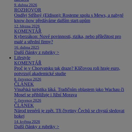
9. dubna 2026
ROZHOVOR
Ondřej Stříbný (Eldison): Rosteme spolu s Mews, a nabyté
know-how předáváme dalším start-upům
12. března 2026
KOMENTÁŘ
Kyberzákon: Nové povinnosti, rizika, nebo příležitost pro
malé a střední firmy?
16. dubna 2025
Další články z rubriky >
Lifestyle
KOMENTÁŘ
Proč je v Chorvatsku tak draze? Klíčovou roli hraje euro,
potvrzují akademické studie
8. července 2026
ČLÁNEK
Vinařská turistika láká. Tradičním oblastem jako Wachau či
Mosel se přibližuje i Jižní Morava
7. července 2026
ČLÁNEK
Národ trenérů je zpět. Tři čtvrtiny Čechů se chystá sledovat
hokej
14. května 2026
Další články z rubriky >