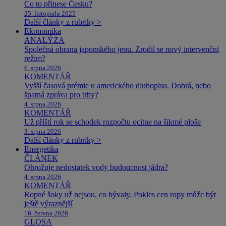
Co to přinese Česku?
25. listopadu 2025
Další články z rubriky >
Ekonomika
ANALÝZA
Společná obrana japonského jenu. Zrodil se nový intervenční
režim?
6. srpna 2026
KOMENTÁŘ
Vyšší časová prémie u amerického dluhopisu. Dobrá, nebo
špatná zpráva pro trhy?
4. srpna 2026
KOMENTÁŘ
Už příští rok se schodek rozpočtu ocitne na šikmé ploše
3. srpna 2026
Další články z rubriky >
Energetika
ČLÁNEK
Ohrožuje nedostatek vody budoucnost jádra?
4. srpna 2026
KOMENTÁŘ
Ropné šoky už nejsou, co bývaly. Pokles cen ropy může být
ještě výraznější
16. června 2026
GLOSA