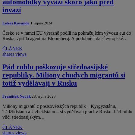
automobilky vyváží skoro jako před
invazí
Lukáš Kovanda
1. srpna 2024
Česko se v rámci EU výrazně podílí na pokračujícím vývozu aut do
Ruska, zjistila agentura Bloomberg. A podobně i další evropské…
ČLÁNEK
shares
views
Pád rublu poškozuje středoasijské
republiky. Miliony chudých migrantů si
totiž vydělávají v Rusku
František Novák
28. srpna 2023
Miliony migrantů z postsovětských republik – Kyrgyzstánu,
Tádžikistánu a Uzbekistánu – si vydělávají prací v Rusku. Pád rublu
vůči středoasijským…
ČLÁNEK
shares
views