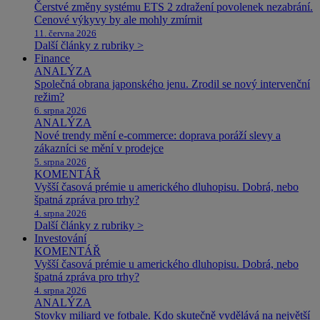
Čerstvé změny systému ETS 2 zdražení povolenek nezabrání.
Cenové výkyvy by ale mohly zmírnit
11. června 2026
Další články z rubriky >
Finance
ANALÝZA
Společná obrana japonského jenu. Zrodil se nový intervenční
režim?
6. srpna 2026
ANALÝZA
Nové trendy mění e-commerce: doprava poráží slevy a
zákazníci se mění v prodejce
5. srpna 2026
KOMENTÁŘ
Vyšší časová prémie u amerického dluhopisu. Dobrá, nebo
špatná zpráva pro trhy?
4. srpna 2026
Další články z rubriky >
Investování
KOMENTÁŘ
Vyšší časová prémie u amerického dluhopisu. Dobrá, nebo
špatná zpráva pro trhy?
4. srpna 2026
ANALÝZA
Stovky miliard ve fotbale. Kdo skutečně vydělává na největší