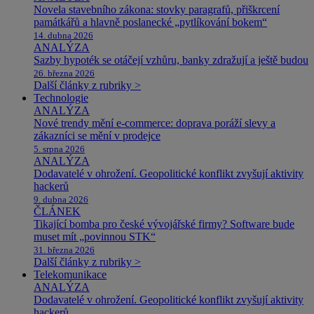
Novela stavebního zákona: stovky paragrafů, přiškrcení
památkářů a hlavně poslanecké „pytlíkování bokem“
14. dubna 2026
ANALÝZA
Sazby hypoték se otáčejí vzhůru, banky zdražují a ještě budou
26. března 2026
Další články z rubriky >
Technologie
ANALÝZA
Nové trendy mění e-commerce: doprava poráží slevy a
zákazníci se mění v prodejce
5. srpna 2026
ANALÝZA
Dodavatelé v ohrožení. Geopolitické konflikt zvyšují aktivity
hackerů
9. dubna 2026
ČLÁNEK
Tikající bomba pro české vývojářské firmy? Software bude
muset mít „povinnou STK“
31. března 2026
Další články z rubriky >
Telekomunikace
ANALÝZA
Dodavatelé v ohrožení. Geopolitické konflikt zvyšují aktivity
hackerů