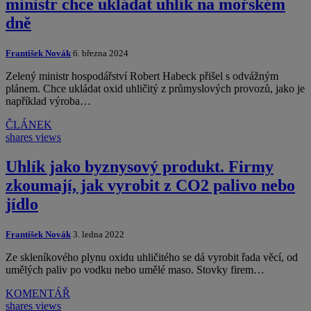
ministr chce ukládat uhlík na mořském
dně
František Novák
6. března 2024
Zelený ministr hospodářství Robert Habeck přišel s odvážným
plánem. Chce ukládat oxid uhličitý z průmyslových provozů, jako je
například výroba…
ČLÁNEK
shares
views
Uhlík jako byznysový produkt. Firmy
zkoumají, jak vyrobit z CO2 palivo nebo
jídlo
František Novák
3. ledna 2022
Ze skleníkového plynu oxidu uhličitého se dá vyrobit řada věcí, od
umělých paliv po vodku nebo umělé maso. Stovky firem…
KOMENTÁŘ
shares
views