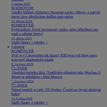
9. dubna 2026
ROZHOVOR
Ondřej Stříbný (Eldison): Rosteme spolu s Mews, a nabyté
know-how předáváme dalším start-upům
12. března 2026
KOMENTÁŘ
Kyberzákon: Nové povinnosti, rizika, nebo příležitost pro
malé a střední firmy?
16. dubna 2025
Další články z rubriky >
Lifestyle
KOMENTÁŘ
Proč je v Chorvatsku tak draze? Klíčovou roli hraje euro,
potvrzují akademické studie
8. července 2026
ČLÁNEK
Vinařská turistika láká. Tradičním oblastem jako Wachau či
Mosel se přibližuje i Jižní Morava
7. července 2026
ČLÁNEK
Národ trenérů je zpět. Tři čtvrtiny Čechů se chystá sledovat
hokej
14. května 2026
Další články z rubriky >