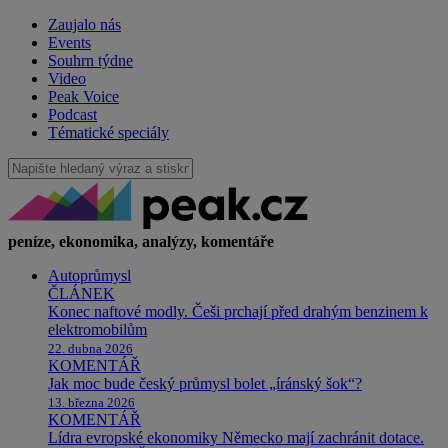
Zaujalo nás
Events
Souhrn týdne
Video
Peak Voice
Podcast
Tématické speciály
peníze, ekonomika, analýzy, komentáře
Autoprůmysl
ČLÁNEK
Konec naftové modly. Češi prchají před drahým benzinem k
elektromobilům
22. dubna 2026
KOMENTÁŘ
Jak moc bude český průmysl bolet „íránský šok“?
13. března 2026
KOMENTÁŘ
Lídra evropské ekonomiky Německo mají zachránit dotace.