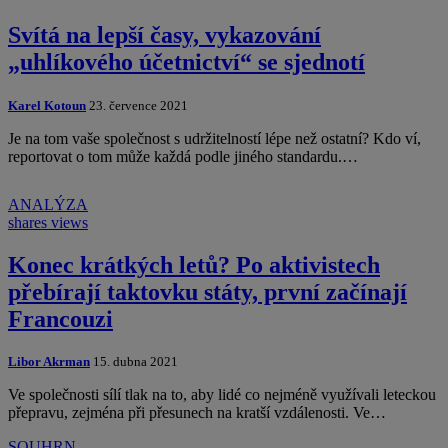
Svítá na lepší časy, vykazování
„uhlíkového účetnictví“ se sjednotí
Karel Kotoun
23. července 2021
Je na tom vaše společnost s udržitelností lépe než ostatní? Kdo ví,
reportovat o tom může každá podle jiného standardu.…
ANALÝZA
shares
views
Konec krátkých letů? Po aktivistech
přebírají taktovku státy, první začínají
Francouzi
Libor Akrman
15. dubna 2021
Ve společnosti sílí tlak na to, aby lidé co nejméně využívali leteckou
přepravu, zejména při přesunech na kratší vzdálenosti. Ve…
SOUHRN