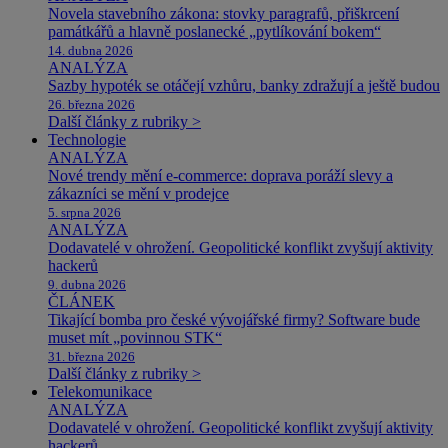
Novela stavebního zákona: stovky paragrafů, přiškrcení
památkářů a hlavně poslanecké „pytlíkování bokem“
14. dubna 2026
ANALÝZA
Sazby hypoték se otáčejí vzhůru, banky zdražují a ještě budou
26. března 2026
Další články z rubriky >
Technologie
ANALÝZA
Nové trendy mění e-commerce: doprava poráží slevy a
zákazníci se mění v prodejce
5. srpna 2026
ANALÝZA
Dodavatelé v ohrožení. Geopolitické konflikt zvyšují aktivity
hackerů
9. dubna 2026
ČLÁNEK
Tikající bomba pro české vývojářské firmy? Software bude
muset mít „povinnou STK“
31. března 2026
Další články z rubriky >
Telekomunikace
ANALÝZA
Dodavatelé v ohrožení. Geopolitické konflikt zvyšují aktivity
hackerů