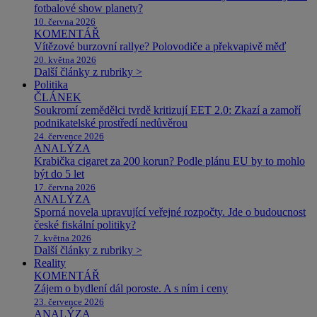
fotbalové show planety?
10. června 2026
KOMENTÁŘ
Vítězové burzovní rallye? Polovodiče a překvapivě měď
20. května 2026
Další články z rubriky >
Politika
ČLÁNEK
Soukromí zemědělci tvrdě kritizují EET 2.0: Zkazí a zamoří
podnikatelské prostředí nedůvěrou
24. července 2026
ANALÝZA
Krabička cigaret za 200 korun? Podle plánu EU by to mohlo
být do 5 let
17. června 2026
ANALÝZA
Sporná novela upravující veřejné rozpočty. Jde o budoucnost
české fiskální politiky?
7. května 2026
Další články z rubriky >
Reality
KOMENTÁŘ
Zájem o bydlení dál poroste. A s ním i ceny
23. července 2026
ANALÝZA