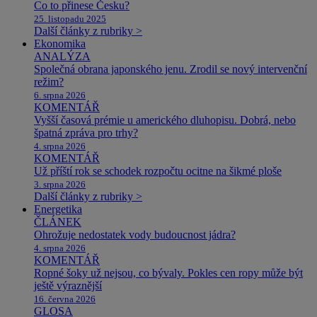
Co to přinese Česku?
25. listopadu 2025
Další články z rubriky >
Ekonomika
ANALÝZA
Společná obrana japonského jenu. Zrodil se nový intervenční
režim?
6. srpna 2026
KOMENTÁŘ
Vyšší časová prémie u amerického dluhopisu. Dobrá, nebo
špatná zpráva pro trhy?
4. srpna 2026
KOMENTÁŘ
Už příští rok se schodek rozpočtu ocitne na šikmé ploše
3. srpna 2026
Další články z rubriky >
Energetika
ČLÁNEK
Ohrožuje nedostatek vody budoucnost jádra?
4. srpna 2026
KOMENTÁŘ
Ropné šoky už nejsou, co bývaly. Pokles cen ropy může být
ještě výraznější
16. června 2026
GLOSA