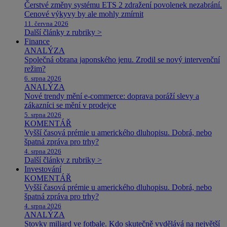
Čerstvé změny systému ETS 2 zdražení povolenek nezabrání.
Cenové výkyvy by ale mohly zmírnit
11. června 2026
Další články z rubriky >
Finance
ANALÝZA
Společná obrana japonského jenu. Zrodil se nový intervenční
režim?
6. srpna 2026
ANALÝZA
Nové trendy mění e-commerce: doprava poráží slevy a
zákazníci se mění v prodejce
5. srpna 2026
KOMENTÁŘ
Vyšší časová prémie u amerického dluhopisu. Dobrá, nebo
špatná zpráva pro trhy?
4. srpna 2026
Další články z rubriky >
Investování
KOMENTÁŘ
Vyšší časová prémie u amerického dluhopisu. Dobrá, nebo
špatná zpráva pro trhy?
4. srpna 2026
ANALÝZA
Stovky miliard ve fotbale. Kdo skutečně vydělává na největší