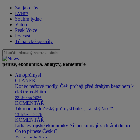
Zaujalo nás
Events
Souhrn týdne
Video
Peak Voice
Podcast
Tématické speciály
peníze, ekonomika, analýzy, komentáře
Autoprůmysl
ČLÁNEK
Konec naftové modly. Češi prchají před drahým benzinem k
elektromobilům
22. dubna 2026
KOMENTÁŘ
Jak moc bude český průmysl bolet „íránský šok“?
13. března 2026
KOMENTÁŘ
Lídra evropské ekonomiky Německo mají zachránit dotace.
Co to přinese Česku?
25. listopadu 2025