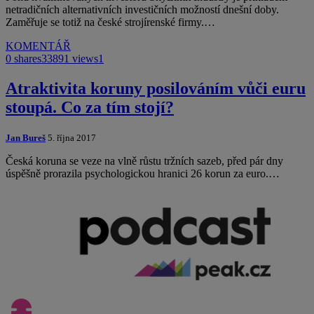
netradičních alternativních investičních možností dnešní doby.
Zaměřuje se totiž na české strojírenské firmy.…
KOMENTÁŘ
0 shares
33891 views
1
Atraktivita koruny posilováním vůči euru
stoupá. Co za tím stojí?
Jan Bureš
5. října 2017
Česká koruna se veze na vlně růstu tržních sazeb, před pár dny
úspěšně prorazila psychologickou hranici 26 korun za euro.…