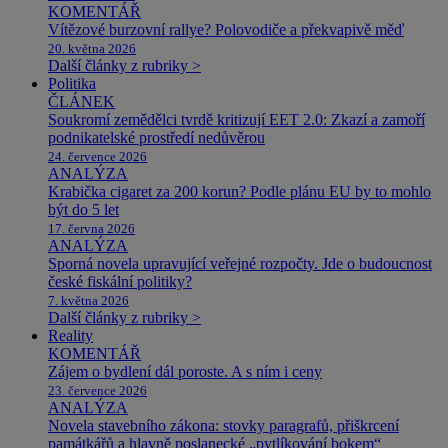
KOMENTÁŘ
Vítězové burzovní rallye? Polovodiče a překvapivě měď
20. května 2026
Další články z rubriky >
Politika
ČLÁNEK
Soukromí zemědělci tvrdě kritizují EET 2.0: Zkazí a zamoří
podnikatelské prostředí nedůvěrou
24. července 2026
ANALÝZA
Krabička cigaret za 200 korun? Podle plánu EU by to mohlo
být do 5 let
17. června 2026
ANALÝZA
Sporná novela upravující veřejné rozpočty. Jde o budoucnost
české fiskální politiky?
7. května 2026
Další články z rubriky >
Reality
KOMENTÁŘ
Zájem o bydlení dál poroste. A s ním i ceny
23. července 2026
ANALÝZA
Novela stavebního zákona: stovky paragrafů, přiškrcení
památkářů a hlavně poslanecké „pytlíkování bokem“