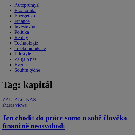
Autoprůmysl
Ekonomika
Energetika
Finance
Investování
Politika
Reality
Technologie
Telekomunikace
Lifestyle
Zaujalo nás
Events
Souhrn týdne
Tag: kapitál
ZAUJALO NÁS
shares
views
Jen chodit do práce samo o sobě člověka
finančně neosvobodí