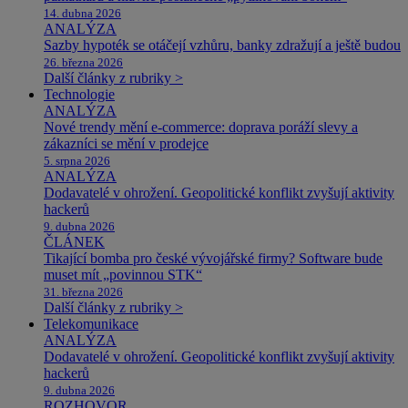
14. dubna 2026
ANALÝZA
Sazby hypoték se otáčejí vzhůru, banky zdražují a ještě budou
26. března 2026
Další články z rubriky >
Technologie
ANALÝZA
Nové trendy mění e-commerce: doprava poráží slevy a
zákazníci se mění v prodejce
5. srpna 2026
ANALÝZA
Dodavatelé v ohrožení. Geopolitické konflikt zvyšují aktivity
hackerů
9. dubna 2026
ČLÁNEK
Tikající bomba pro české vývojářské firmy? Software bude
muset mít „povinnou STK“
31. března 2026
Další články z rubriky >
Telekomunikace
ANALÝZA
Dodavatelé v ohrožení. Geopolitické konflikt zvyšují aktivity
hackerů
9. dubna 2026
ROZHOVOR