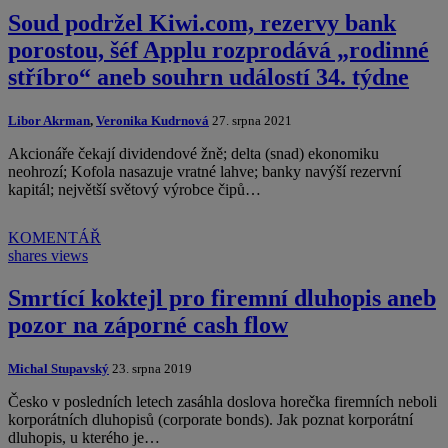
Soud podržel Kiwi.com, rezervy bank
porostou, šéf Applu rozprodává „rodinné
stříbro“ aneb souhrn událostí 34. týdne
Libor Akrman
,
Veronika Kudrnová
27. srpna 2021
Akcionáře čekají dividendové žně; delta (snad) ekonomiku
neohrozí; Kofola nasazuje vratné lahve; banky navýší rezervní
kapitál; největší světový výrobce čipů…
KOMENTÁŘ
shares
views
Smrtící koktejl pro firemní dluhopis aneb
pozor na záporné cash flow
Michal Stupavský
23. srpna 2019
Česko v posledních letech zasáhla doslova horečka firemních neboli
korporátních dluhopisů (corporate bonds). Jak poznat korporátní
dluhopis, u kterého je…