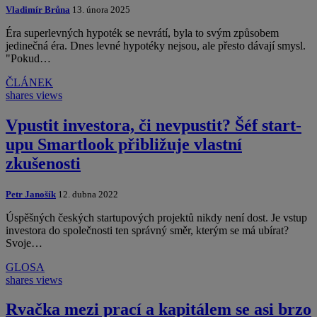
Vladimír Brůna
13. února 2025
Éra superlevných hypoték se nevrátí, byla to svým způsobem
jedinečná éra. Dnes levné hypotéky nejsou, ale přesto dávají smysl.
"Pokud…
ČLÁNEK
shares
views
Vpustit investora, či nevpustit? Šéf start-
upu Smartlook přibližuje vlastní
zkušenosti
Petr Janošík
12. dubna 2022
Úspěšných českých startupových projektů nikdy není dost. Je vstup
investora do společnosti ten správný směr, kterým se má ubírat?
Svoje…
GLOSA
shares
views
Rvačka mezi prací a kapitálem se asi brzo