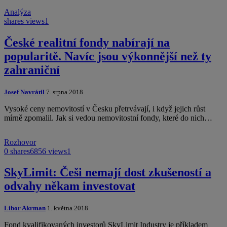
Analýza
shares
views
1
České realitní fondy nabírají na
popularitě. Navíc jsou výkonnější než ty
zahraniční
Josef Navrátil
7. srpna 2018
Vysoké ceny nemovitostí v Česku přetrvávají, i když jejich růst
mírně zpomalil. Jak si vedou nemovitostní fondy, které do nich…
Rozhovor
0 shares
6856 views
1
SkyLimit: Češi nemají dost zkušeností a
odvahy někam investovat
Libor Akrman
1. května 2018
Fond kvalifikovaných investorů SkyLimit Industry je příkladem