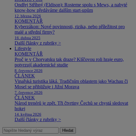
Ondřej Stříbný (Eldison): Rosteme spolu s Mews, a nabyté
know-how předáváme dalším start-upům
12. března 2026
KOMENTÁŘ
Kyberzákon: Nové povinnosti, rizika, nebo příležitost pro
malé a střední firmy?
16. dubna 2025
Další články z rubriky >
Lifestyle
KOMENTÁŘ
Proč je v Chorvatsku tak draze? Klíčovou roli hraje euro,
potvrzují akademické studie
8. července 2026
ČLÁNEK
Vinařská turistika láká. Tradičním oblastem jako Wachau či
Mosel se přibližuje i Jižní Morava
7. července 2026
ČLÁNEK
Národ trenérů je zpět. Tři čtvrtiny Čechů se chystá sledovat
hokej
14. května 2026
Další články z rubriky >
Hledat