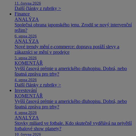
11. června 2026
Další články z rubriky >
Finance
ANALÝZA
Společná obrana japonského jenu. Zrodil se nový intervenční
režim?
6. srpna 2026
ANALÝZA
Nové trendy mění e-commerce: doprava poráží slevy a
zákazníci se mění v prodejce
5. srpna 2026
KOMENTÁŘ
Vyšší časová prémie u amerického dluhopisu. Dobrá, nebo
špatná zpráva pro trhy?
4. srpna 2026
Další články z rubriky >
Investování
KOMENTÁŘ
Vyšší časová prémie u amerického dluhopisu. Dobrá, nebo
špatná zpráva pro trhy?
4. srpna 2026
ANALÝZA
Stovky miliard ve fotbale. Kdo skutečně vydělává na největší
fotbalové show planety?
10. června 2026