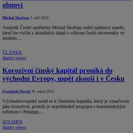
obnoví
Michal Skořepa
3. září 2021
Analytik České spořitelny Michal Skořepa našel zajímavý aspekt,
který lze vyčíst z aktuálních údajů o výkonu české ekonomiky ve
druhém…
ČLÁNEK
shares
views
Korozivní čínský kapitál proniká do
východní Evropy, uspět zkouší i v Česku
František Novák
30. srpna 2021
Východoevropské země se k čínskému kapitálu, který je označován
jako korozivní, protože je neprůhledně propojen s komunistickým
režimem v Pekingu,…
SOUHRN
shares
views