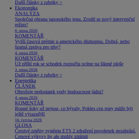
Další články z rubriky >
Ekonomika
ANALÝZA
Společná obrana japonského jenu. Zrodil se nový intervenční
režim?
6. srpna 2026
KOMENTÁŘ
Vyšší časová prémie u amerického dluhopisu. Dobrá, nebo
špatná zpráva pro trhy?
4. srpna 2026
KOMENTÁŘ
Už příští rok se schodek rozpočtu ocitne na šikmé ploše
3. srpna 2026
Další články z rubriky >
Energetika
ČLÁNEK
Ohrožuje nedostatek vody budoucnost jádra?
4. srpna 2026
KOMENTÁŘ
Ropné šoky už nejsou, co bývaly. Pokles cen ropy může být
ještě výraznější
16. června 2026
GLOSA
Čerstvé změny systému ETS 2 zdražení povolenek nezabrání.
Cenové výkyvy by ale mohly zmírnit