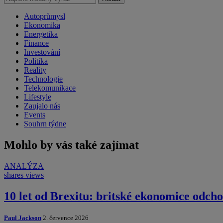
Autoprůmysl
Ekonomika
Energetika
Finance
Investování
Politika
Reality
Technologie
Telekomunikace
Lifestyle
Zaujalo nás
Events
Souhrn týdne
Mohlo by vás také zajímat
ANALÝZA
shares
views
10 let od Brexitu: britské ekonomice odcho
Paul Jackson
2. července 2026