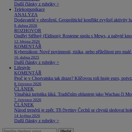
Další články z rubriky >
Telekomunikace
ANALÝZA
Dodavatelé v ohrožení. Geopolitické konflikt zvyšují aktivity 
9. dubna 2026
ROZHOVOR
Ondřej Stříbný (Eldison): Rosteme spolu s Mews, a nabyté k
12. března 2026
KOMENTÁŘ
Kyberzákon: Nové povinnosti, rizika, nebo příležitost pro malé 
16. dubna 2025
Další články z rubriky >
Lifestyle
KOMENTÁŘ
Proč je v Chorvatsku tak draze? Klíčovou roli hraje euro, potv
8. července 2026
ČLÁNEK
Vinařská turistika láká. Tradičním oblastem jako Wachau či Mose
7. července 2026
ČLÁNEK
Národ trenérů je zpět. Tři čtvrtiny Čechů se chystá sledovat ho
14. května 2026
Další články z rubriky >
Hledat