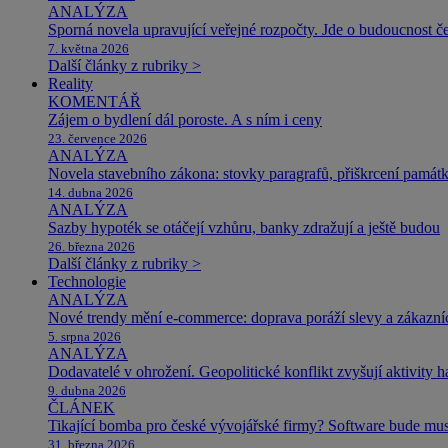
ANALÝZA
Sporná novela upravující veřejné rozpočty. Jde o budoucnost čes
7. května 2026
Další články z rubriky >
Reality
KOMENTÁŘ
Zájem o bydlení dál poroste. A s ním i ceny
23. července 2026
ANALÝZA
Novela stavebního zákona: stovky paragrafů, přiškrcení památ
14. dubna 2026
ANALÝZA
Sazby hypoték se otáčejí vzhůru, banky zdražují a ještě budou
26. března 2026
Další články z rubriky >
Technologie
ANALÝZA
Nové trendy mění e-commerce: doprava poráží slevy a zákazníc
5. srpna 2026
ANALÝZA
Dodavatelé v ohrožení. Geopolitické konflikt zvyšují aktivity 
9. dubna 2026
ČLÁNEK
Tikající bomba pro české vývojářské firmy? Software bude m
31. března 2026