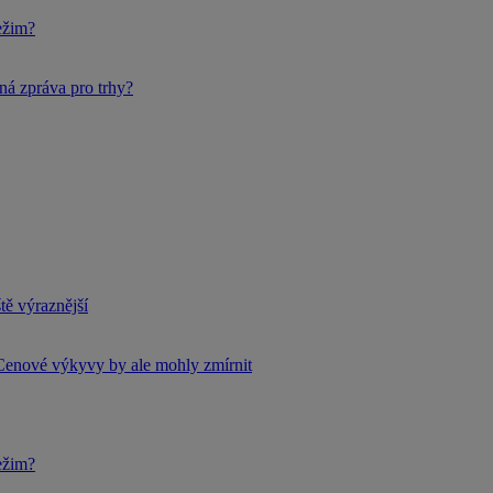
ežim?
ná zpráva pro trhy?
tě výraznější
Cenové výkyvy by ale mohly zmírnit
ežim?