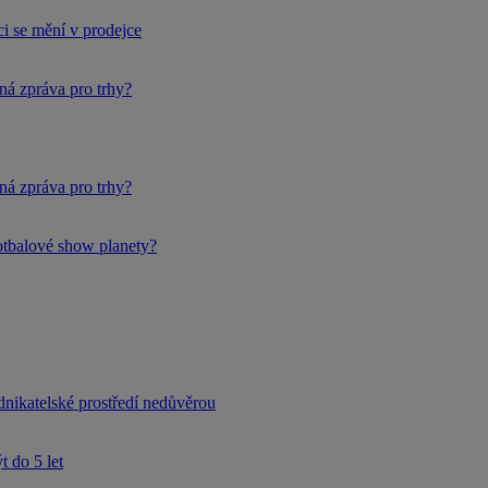
i se mění v prodejce
ná zpráva pro trhy?
ná zpráva pro trhy?
fotbalové show planety?
dnikatelské prostředí nedůvěrou
 do 5 let