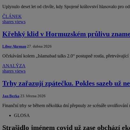
Uplynulo deset let od chvíle, kdy Spojené království hlasovalo pro o
ČLÁNEK
shares
views
Křehký klid v Hormuzském průlivu znamen
Libor Akrman
27. dubna 2026
Očekávání kolem „Islamabad talks 2.0“ postupně rostla, přetrvávají
ANALÝZA
shares
views
Trhy zařazují zpátečku. Pokles sazeb už ne
Jan Berka
23. března 2026
Finanční trhy se během několika dní přepnuly ze scénáře uvolňování 
GLOSA
Strašidlo jménem covid už zase obchází e