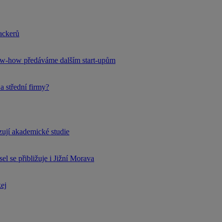
hackerů
now-how předáváme dalším start-upům
a střední firmy?
rzují akademické studie
l se přibližuje i Jižní Morava
kej