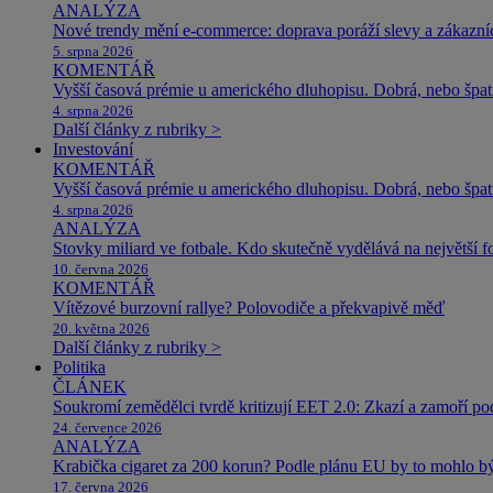
ANALÝZA
Nové trendy mění e-commerce: doprava poráží slevy a zákazníc
5. srpna 2026
KOMENTÁŘ
Vyšší časová prémie u amerického dluhopisu. Dobrá, nebo špat
4. srpna 2026
Další články z rubriky >
Investování
KOMENTÁŘ
Vyšší časová prémie u amerického dluhopisu. Dobrá, nebo špat
4. srpna 2026
ANALÝZA
Stovky miliard ve fotbale. Kdo skutečně vydělává na největší 
10. června 2026
KOMENTÁŘ
Vítězové burzovní rallye? Polovodiče a překvapivě měď
20. května 2026
Další články z rubriky >
Politika
ČLÁNEK
Soukromí zemědělci tvrdě kritizují EET 2.0: Zkazí a zamoří po
24. července 2026
ANALÝZA
Krabička cigaret za 200 korun? Podle plánu EU by to mohlo být
17. června 2026