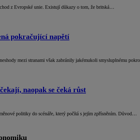
dchod z Evropské unie. Existují důkazy o tom, že britská…
á pokračující napětí
cí neshody mezi stranami však zabránily jakémukoli smysluplnému pokr
čekají, naopak se čeká růst
měnové politiky do scénáře, který počítá s jejím zpřísněním. Důvod…
konomiku