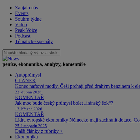
Zaujalo nás
Events
Souhrn týdne
Video
Peak Voice
Podcast
Tématické speciály
peníze, ekonomika, analýzy, komentáře
Autoprůmysl
ČLÁNEK
Konec naftové modly. Češi prchají před drahým benzinem k e
22. dubna 2026
KOMENTÁŘ
Jak moc bude český průmysl bolet „íránský šok“?
13. března 2026
KOMENTÁŘ
Lídra evropské ekonomiky Německo mají zachránit dotace. Co 
25. listopadu 2025
Další články z rubriky >
Ekonomika