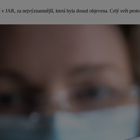
ří v JAR, za nejvýznamnější, která byla dosud objevena. Celý svět prot