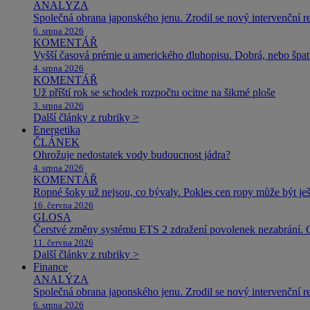
ANALÝZA
Společná obrana japonského jenu. Zrodil se nový intervenční r
6. srpna 2026
KOMENTÁŘ
Vyšší časová prémie u amerického dluhopisu. Dobrá, nebo špat
4. srpna 2026
KOMENTÁŘ
Už příští rok se schodek rozpočtu ocitne na šikmé ploše
3. srpna 2026
Další články z rubriky >
Energetika
ČLÁNEK
Ohrožuje nedostatek vody budoucnost jádra?
4. srpna 2026
KOMENTÁŘ
Ropné šoky už nejsou, co bývaly. Pokles cen ropy může být ješ
16. června 2026
GLOSA
Čerstvé změny systému ETS 2 zdražení povolenek nezabrání. 
11. června 2026
Další články z rubriky >
Finance
ANALÝZA
Společná obrana japonského jenu. Zrodil se nový intervenční r
6. srpna 2026