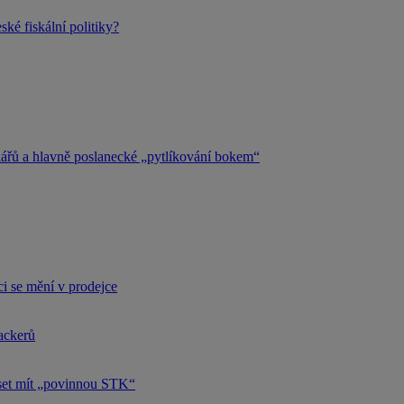
ké fiskální politiky?
kářů a hlavně poslanecké „pytlíkování bokem“
i se mění v prodejce
hackerů
uset mít „povinnou STK“