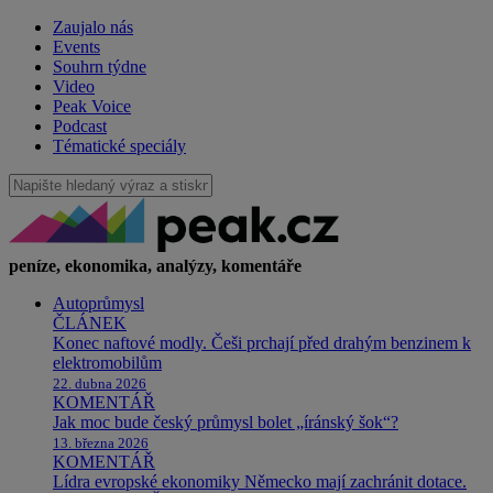
Zaujalo nás
Events
Souhrn týdne
Video
Peak Voice
Podcast
Tématické speciály
peníze, ekonomika, analýzy, komentáře
Autoprůmysl
ČLÁNEK
Konec naftové modly. Češi prchají před drahým benzinem k
elektromobilům
22. dubna 2026
KOMENTÁŘ
Jak moc bude český průmysl bolet „íránský šok“?
13. března 2026
KOMENTÁŘ
Lídra evropské ekonomiky Německo mají zachránit dotace.