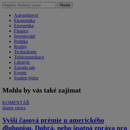
Hledat
Autoprůmysl
Ekonomika
Energetika
Finance
Investování
Politika
Reality
Technologie
Telekomunikace
Lifestyle
Zaujalo nás
Events
Souhrn týdne
Mohlo by vás také zajímat
KOMENTÁŘ
shares
views
Vyšší časová prémie u amerického
dluhopisu. Dobrá, nebo špatná zpráva pro