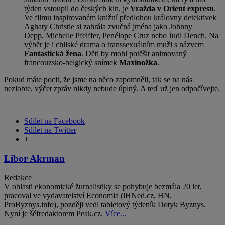
týden vstoupil do českých kin, je
Vražda v Orient expresu
.
Ve filmu inspirovaném knižní předlohou královny detektivek
Aghaty Christie si zahrála zvučná jména jako Johnny
Depp, Michelle Pfeiffer, Penélope Cruz nebo Judi Dench. Na
výběr je i chilské drama o transsexuálním muži s názvem
Fantastická
žena
. Děti by mohl potěšit animovaný
francouzsko-belgický snímek
Maxinožka
.
Pokud máte pocit, že jsme na něco zapomněli, tak se na nás
nezlobte, výčet zpráv nikdy nebude úplný. A teď už jen odpočívejte.
Sdílet na Facebook
Sdílet na Twitter
+
Libor Akrman
Redakce
V oblasti ekonomické žurnalistiky se pohybuje bezmála 20 let,
pracoval ve vydavatelství Economia (iHNed.cz, HN,
ProByznys.info), později vedl tabletový týdeník Dotyk Byznys.
Nyní je šéfredaktorem Peak.cz.
Více...