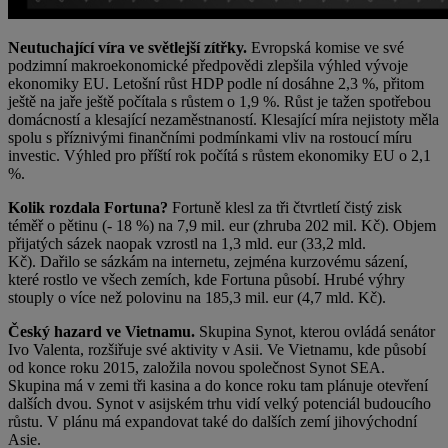
Neutuchající víra ve světlejší zítřky.
Evropská komise ve své
podzimní makroekonomické předpovědi zlepšila výhled vývoje
ekonomiky EU. Letošní růst HDP podle ní dosáhne 2,3 %, přitom
ještě na jaře ještě počítala s růstem o 1,9 %. Růst je tažen spotřebou
domácností a klesající nezaměstnaností. Klesající míra nejistoty měla
spolu s příznivými finančními podmínkami vliv na rostoucí míru
investic. Výhled pro příští rok počítá s růstem ekonomiky EU o 2,1
%.
Kolik rozdala Fortuna?
Fortuně klesl za tři čtvrtletí čistý zisk
téměř o pětinu (- 18 %) na 7,9 mil. eur (zhruba 202 mil. Kč). Objem
přijatých sázek naopak vzrostl na 1,3 mld. eur (33,2 mld.
Kč). Dařilo se sázkám na internetu, zejména kurzovému sázení,
které rostlo ve všech zemích, kde Fortuna působí. Hrubé výhry
stouply o více než polovinu na 185,3 mil. eur (4,7 mld. Kč).
Český hazard ve Vietnamu.
Skupina Synot, kterou ovládá senátor
Ivo Valenta, rozšiřuje své aktivity v Asii. Ve Vietnamu, kde působí
od konce roku 2015, založila novou společnost Synot SEA.
Skupina má v zemi tři kasina a do konce roku tam plánuje otevření
dalších dvou. Synot v asijském trhu vidí velký potenciál budoucího
růstu. V plánu má expandovat také do dalších zemí jihovýchodní
Asie.