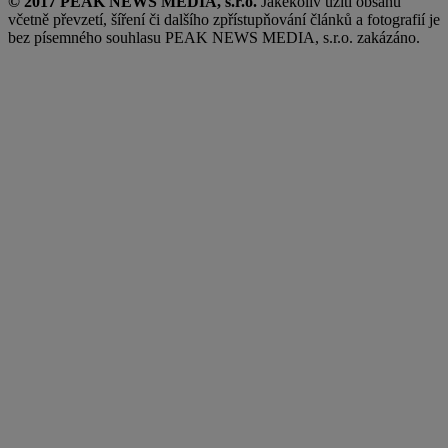
© 2017 PEAK NEWS MEDIA, s.r.o.
Jakékoliv užití obsahu
včetně převzetí, šíření či dalšího zpřístupňování článků a fotografií je
bez písemného souhlasu PEAK NEWS MEDIA, s.r.o. zakázáno.