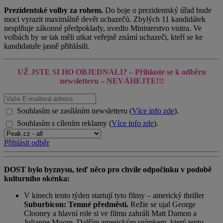
Prezidentské volby za rohem.
Do boje o prezidentský úřad bude
moci vyrazit maximálně devět uchazečů. Zbylých 11 kandidátek
nesplňuje zákonné předpoklady, uvedlo Ministerstvo vnitra. Ve
volbách by se tak měli utkat veřejně známí uchazeči, kteří se ke
kandidatuře jasně přihlásili.
UŽ JSTE SI HO OBJEDNALI? – Přihlaste se k odběru
newsletteru
– NEVÁHEJTE!!!
Souhlasím se zasíláním newsletteru (
Více info zde
).
Souhlasím s cílením reklamy (
Více info zde
).
Přihlásit odběr
DOST bylo byznysu, teď něco pro chvíle odpočinku v podobě
kulturního okénka:
V kinech tento týden startují tyto filmy – americký thriller
Suburbicon: Temné předměstí.
Režie se ujal George
Clooney a hlavní role si ve filmu zahráli Matt Damon a
Julianne Moore. Dalším americkým snímkem, který tento