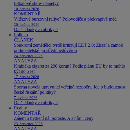
fotbalové show planety?
10. června 2026
KOMENTÁŘ
Vítězové burzovní rallye? Polovodiče a překvapivě měď
20. května 2026
Další články z rubriky >
Politika
ČLÁNEK
Soukromí zemědělci tvrdě kritizují EET 2.0: Zkazí a zamoří
podnikatelské prostředí nedůvěrou
24. července 2026
ANALÝZA
Krabička cigaret za 200 korun? Podle plánu EU by to mohlo
být do 5 let
17. června 2026
ANALÝZA
Sporná novela upravující veřejné rozpočty. Jde o budoucnost
české fiskální politiky?
7. května 2026
Další články z rubriky >
Reality
KOMENTÁŘ
Zájem o bydlení dál poroste. A s ním i ceny
23. července 2026
ANALÝZA