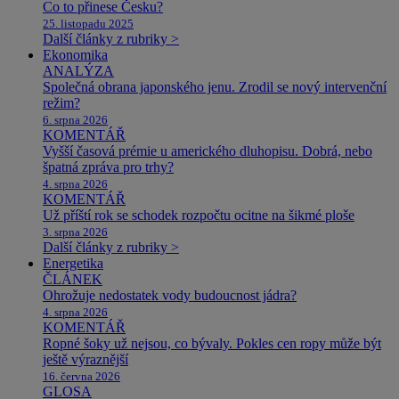
Co to přinese Česku?
25. listopadu 2025
Další články z rubriky >
Ekonomika
ANALÝZA
Společná obrana japonského jenu. Zrodil se nový intervenční
režim?
6. srpna 2026
KOMENTÁŘ
Vyšší časová prémie u amerického dluhopisu. Dobrá, nebo
špatná zpráva pro trhy?
4. srpna 2026
KOMENTÁŘ
Už příští rok se schodek rozpočtu ocitne na šikmé ploše
3. srpna 2026
Další články z rubriky >
Energetika
ČLÁNEK
Ohrožuje nedostatek vody budoucnost jádra?
4. srpna 2026
KOMENTÁŘ
Ropné šoky už nejsou, co bývaly. Pokles cen ropy může být
ještě výraznější
16. června 2026
GLOSA