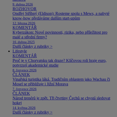
9. dubna 2026
ROZHOVOR
Ondřej Stříbný (Eldison): Rosteme spolu s Mews, a nabyté
know-how předáváme dalším start-upům
12. března 2026
KOMENTÁŘ
Kyberzákon: Nové povinnosti, rizika, nebo příležitost pro
malé a střední firmy?
16. dubna 2025
Další články z rubriky >
Lifestyle
KOMENTÁŘ
Proč je v Chorvatsku tak draze? Klíčovou roli hraje euro,
potvrzují akademické studie
8. července 2026
ČLÁNEK
Vinařská turistika láká. Tradičním oblastem jako Wachau či
Mosel se přibližuje i Jižní Morava
7. července 2026
ČLÁNEK
Národ trenérů je zpět. Tři čtvrtiny Čechů se chystá sledovat
hokej
14. května 2026
Další články z rubriky >