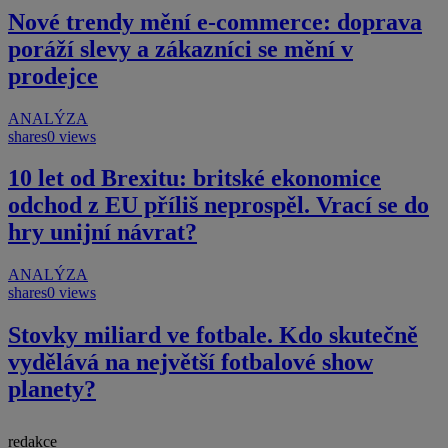
Nové trendy mění e-commerce: doprava
poráží slevy a zákazníci se mění v
prodejce
ANALÝZA
shares
0 views
10 let od Brexitu: britské ekonomice
odchod z EU příliš neprospěl. Vrací se do
hry unijní návrat?
ANALÝZA
shares
0 views
Stovky miliard ve fotbale. Kdo skutečně
vydělává na největší fotbalové show
planety?
redakce