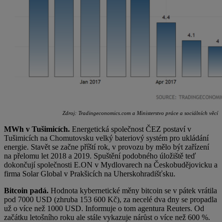
Zdroj: Tradingeconomics.com a Ministerstvo práce a sociálních věcí
MWh v Tušimicích.
Energetická společnost ČEZ postaví v
Tušimicích na Chomutovsku velký bateriový systém pro ukládání
energie. Stavět se začne příští rok, v provozu by mělo být zařízení
na přelomu let 2018 a 2019. Spuštění podobného úložiště teď
dokončují společnosti E.ON v Mydlovarech na Českobudějovicku a
firma Solar Global v Prakšicích na Uherskohradišťsku.
Bitcoin padá.
Hodnota kybernetické měny bitcoin se v pátek vrátila
pod 7000 USD (zhruba 153 600 Kč), za necelé dva dny se propadla
už o více než 1000 USD. Informuje o tom agentura Reuters. Od
začátku letošního roku ale stále vykazuje nárůst o více než 600 %.