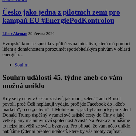
Česko jako jedna z pilotních zemí pro
kampaň EU #EnergiePodKontrolou
Libor Akrman
29. června 2026
Evropská komise spustila v půli června iniciativu, která má pomoci
lidem a domácnostem porozumět spotřebitelským právům v oblasti
energií a…
Souhrn
Souhrn událostí 45. týdne aneb co vám
možná uniklo
Kdy se ty ceny v Česku zastaví, jak moc „zelená“ auta Brusel
povolí, proč Češi neplánují výdaje, proč jde Facebook do „džob
marketu“, o co „ochytří“ T-Mobile auta, jak byl americký prezident
Donald Trump úspěšný v rámci své asijské cesty do Číny a jaké
velké plány má antivirová společnost Avast? Na Peak.cz přinášíme
to nejzajímavější ze světa byznysu. Pro případ, že vám něco uniklo,
nabízíme týdenní přehled událostí, které by vás mohly zajímat.