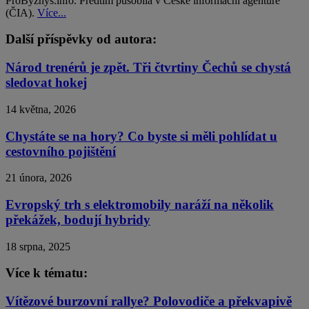
ProByznys.info. Předtím působila v České informační agentuře
(ČIA).
Více...
Další příspěvky od autora:
Národ trenérů je zpět. Tři čtvrtiny Čechů se chystá
sledovat hokej
14 května, 2026
Chystáte se na hory? Co byste si měli pohlídat u
cestovního pojištění
21 února, 2026
Evropský trh s elektromobily naráží na několik
překážek, bodují hybridy
18 srpna, 2025
Více k tématu:
Vítězové burzovní rallye? Polovodiče a překvapivě