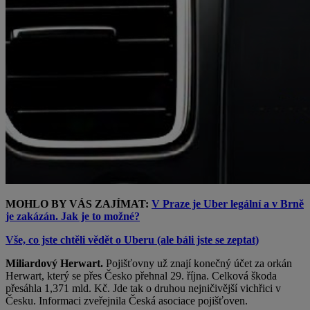
MOHLO BY VÁS ZAJÍMAT:
V Praze je Uber legální a v Brně
je zakázán. Jak je to možné?
Vše, co jste chtěli vědět o Uberu (ale báli jste se zeptat)
Miliardový Herwart.
Pojišťovny už znají konečný účet za orkán
Herwart, který se přes Česko přehnal 29. října. Celková škoda
přesáhla 1,371 mld. Kč. Jde tak o druhou nejničivější vichřici v
Česku. Informaci zveřejnila Česká asociace pojišťoven.