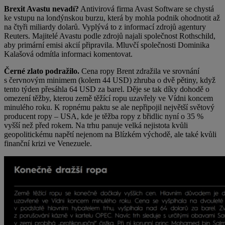
Brexit Avastu nevadí?
Antivirová firma Avast Software se chystá
ke vstupu na londýnskou burzu, která by mohla podnik ohodnotit až
na čtyři miliardy dolarů. Vyplývá to z informací zdrojů agentury
Reuters. Majitelé Avastu podle zdrojů najali společnost Rothschild,
aby primární emisi akcií připravila. Mluvčí společnosti Dominika
Kalašová odmítla informaci komentovat.
Černé zlato podražilo.
Cena ropy Brent zdražila ve srovnání
s červnovým minimem (kolem 44 USD) zhruba o dvě pětiny, když
tento týden přesáhla 64 USD za barel. Děje se tak díky dohodě o
omezení těžby, kterou země těžící ropu uzavřely ve Vídni koncem
minulého roku. K ropnému paktu se ale nepřipojil největší světový
producent ropy – USA, kde je těžba ropy z břidlic nyní o 35 %
vyšší než před rokem. Na trhu panuje velká nejistota kvůli
geopolitickému napětí nejenom na Blízkém východě, ale také kvůli
finanční krizi ve Venezuele.