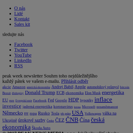
O nás
Lidé
Kontakt
Sales kit
sledujte nás
Facebook
Twitter
YouTube
LinkedIn
RSS
peak week newsletter
Souhrn toho nejdůležitějšího
každý pátek ve vašem e-mailu.
Přihlásit odběr
Apple
Amazon
Andrej Babiš
akcie
automobilový průmysl
bitcoin
americká ekonomika
energetika
Donald Trump
ECB
ekonomika
Elon Musk
Brexit
dluhopisy
inflace
HDP
EU
Fed
Google
hypotéky
Facebook
euro
Evropská unie
investice
koronavirus
jaderná energetika
nezaměstnanost
Microsoft
koruna
USA
Německo
Rusko
Tesla
válka na
ropa
trh práce
Volkswagen
PPF
česká
ČNB
Čína
ČEZ
úrokové sazby
Ukrajině
Česko
ekonomika
Škoda Auto