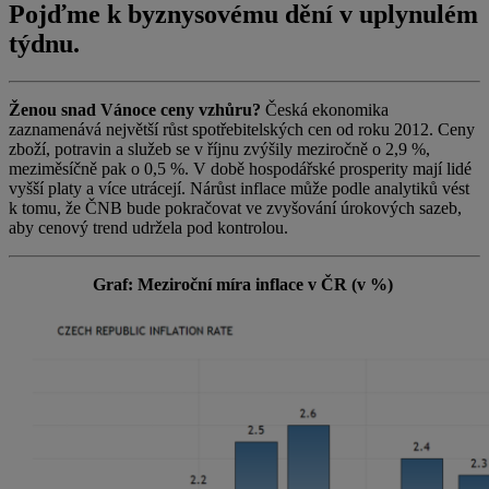
Pojďme k byznysovému dění v uplynulém
týdnu.
Ženou snad Vánoce ceny vzhůru?
Česká ekonomika
zaznamenává největší růst spotřebitelských cen od roku 2012. Ceny
zboží, potravin a služeb se v říjnu zvýšily meziročně o 2,9 %,
meziměsíčně pak o 0,5 %. V době hospodářské prosperity mají lidé
vyšší platy a více utrácejí. Nárůst inflace může podle analytiků vést
k tomu, že ČNB bude pokračovat ve zvyšování úrokových sazeb,
aby cenový trend udržela pod kontrolou.
Graf: Meziroční míra inflace v ČR (v %)