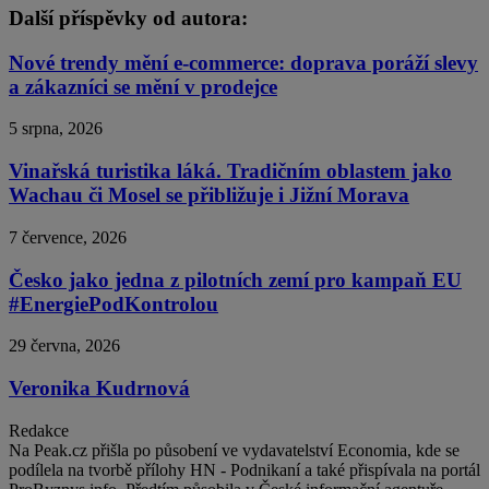
Další příspěvky od autora:
Nové trendy mění e-commerce: doprava poráží slevy
a zákazníci se mění v prodejce
5 srpna, 2026
Vinařská turistika láká. Tradičním oblastem jako
Wachau či Mosel se přibližuje i Jižní Morava
7 července, 2026
Česko jako jedna z pilotních zemí pro kampaň EU
#EnergiePodKontrolou
29 června, 2026
Veronika Kudrnová
Redakce
Na Peak.cz přišla po působení ve vydavatelství Economia, kde se
podílela na tvorbě přílohy HN - Podnikaní a také přispívala na portál