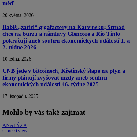
měď
20 května, 2026
Babiš „zařízl“ gigafactory na Karvinsku; Strnad
chce na burzu a námluvy Glencore a Rio Tinto
pokračují aneb souhrn ekonomických událostí 1. a
2. týdne 2026
10 ledna, 2026
ČNB jede v bitcoinech, Křetínský šlape na plyn a
firmy plánují zvyšovat mzdy aneb souhrn
ekonomických událostí 46. týdne 2025
17 listopadu, 2025
Mohlo by vás také zajímat
ANALÝZA
shares
0 views