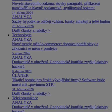
Novela stavebního zákona: stovky paragrafů, přiškrcení
památkářů a hlavně poslanecké „pytlíkování bokem“
14. dubna 2026
ANALÝZA
Sazby hypoték se otáčejí vzhůru, banky zdražují a ještě budou
26. března 2026
Další články z rubriky >
Technologie
ANALÝZA
Nové trendy mění e-commerce: doprava poráží slevy a
zákazníci se mění v prodejce
5. srpna 2026
ANALÝZA
Dodavatelé v ohrožení. Geopolitické konflikt zvyšují aktivity
hackerů
9. dubna 2026
ČLÁNEK
Tikající bomba pro české vývojářské firmy? Software bude
muset mít „povinnou STK“
31. března 2026
Další články z rubriky >
Telekomunikace
ANALÝZA
Dodavatelé v ohrožení. Geopolitické konflikt zvyšují aktivity
hackerů