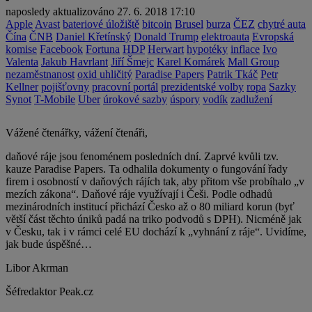
naposledy aktualizováno
27. 6. 2018 17:10
Apple
Avast
bateriové úložiště
bitcoin
Brusel
burza
ČEZ
chytré auta
Čína
ČNB
Daniel Křetínský
Donald Trump
elektroauta
Evropská
komise
Facebook
Fortuna
HDP
Herwart
hypotéky
inflace
Ivo
Valenta
Jakub Havrlant
Jiří Šmejc
Karel Komárek
Mall Group
nezaměstnanost
oxid uhličitý
Paradise Papers
Patrik Tkáč
Petr
Kellner
pojišťovny
pracovní portál
prezidentské volby
ropa
Sazky
Synot
T-Mobile
Uber
úrokové sazby
úspory
vodík
zadlužení
Vážené čtenářky, vážení čtenáři,
daňové ráje jsou fenoménem posledních dní. Zaprvé kvůli tzv.
kauze Paradise Papers. Ta odhalila dokumenty o fungování řady
firem i osobností v daňových rájích tak, aby přitom vše probíhalo „v
mezích zákona“. Daňové ráje využívají i Češi. Podle odhadů
mezinárodních institucí přichází Česko až o 80 miliard korun (byť
větší část těchto úniků padá na triko podvodů s DPH). Nicméně jak
v Česku, tak i v rámci celé EU dochází k „vyhnání z ráje“. Uvidíme,
jak bude úspěšné…
Libor Akrman
Šéfredaktor Peak.cz