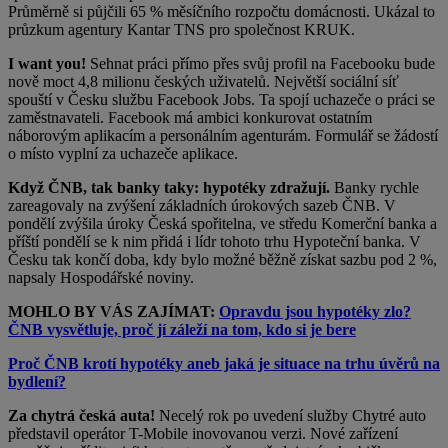
Průměrně si půjčili 65 % měsíčního rozpočtu domácnosti. Ukázal to
průzkum agentury Kantar TNS pro společnost KRUK.
I want you!
Sehnat práci přímo přes svůj profil na Facebooku bude
nově moct 4,8 milionu českých uživatelů. Největší sociální síť
spouští v Česku službu Facebook Jobs. Ta spojí uchazeče o práci se
zaměstnavateli. Facebook má ambici konkurovat ostatním
náborovým aplikacím a personálním agenturám. Formulář se žádostí
o místo vyplní za uchazeče aplikace.
Když ČNB, tak banky taky: hypotéky zdražují.
Banky rychle
zareagovaly na zvýšení základních úrokových sazeb ČNB. V
pondělí zvýšila úroky Česká spořitelna, ve středu Komerční banka a
příští pondělí se k nim přidá i lídr tohoto trhu Hypoteční banka. V
Česku tak končí doba, kdy bylo možné běžně získat sazbu pod 2 %,
napsaly Hospodářské noviny.
MOHLO BY VÁS ZAJÍMAT:
Opravdu jsou hypotéky zlo?
ČNB vysvětluje, proč jí záleží na tom, kdo si je bere
Proč ČNB krotí hypotéky aneb jaká je situace na trhu úvěrů na
bydlení?
Za chytrá česká auta!
Necelý rok po uvedení služby Chytré auto
představil operátor T-Mobile inovovanou verzi. Nové zařízení