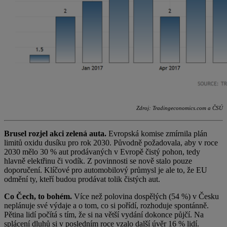
Zdroj: Tradingeconomics.com a ČSÚ
Brusel rozjel akci zelená auta.
Evropská komise zmírnila plán
limitů oxidu dusíku pro rok 2030. Původně požadovala, aby v roce
2030 mělo 30 % aut prodávaných v Evropě čistý pohon, tedy
hlavně elektřinu či vodík. Z povinnosti se nově stalo pouze
doporučení. Klíčové pro automobilový průmysl je ale to, že EU
odmění ty, kteří budou prodávat tolik čistých aut.
Co Čech, to bohém.
Více než polovina dospělých (54 %) v Česku
neplánuje své výdaje a o tom, co si pořídí, rozhoduje spontánně.
Pětina lidí počítá s tím, že si na větší vydání dokonce půjčí. Na
splácení dluhů si v posledním roce vzalo další úvěr 16 % lidí.