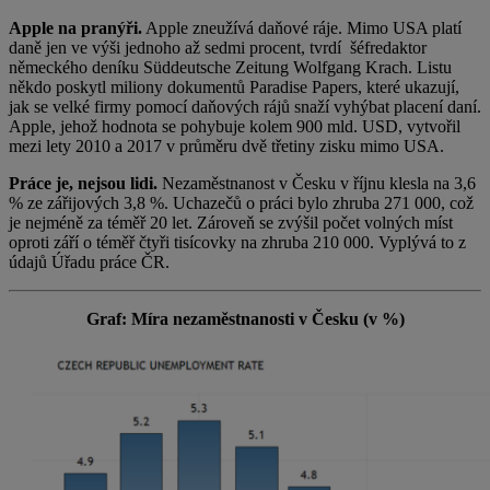
Apple na pranýři.
Apple zneužívá daňové ráje. Mimo USA platí
daně jen ve výši jednoho až sedmi procent, tvrdí šéfredaktor
německého deníku Süddeutsche Zeitung Wolfgang Krach. Listu
někdo poskytl miliony dokumentů Paradise Papers, které ukazují,
jak se velké firmy pomocí daňových rájů snaží vyhýbat placení daní.
Apple, jehož hodnota se pohybuje kolem 900 mld. USD, vytvořil
mezi lety 2010 a 2017 v průměru dvě třetiny zisku mimo USA.
Práce je, nejsou lidi.
Nezaměstnanost v Česku v říjnu klesla na 3,6
% ze zářijových 3,8 %. Uchazečů o práci bylo zhruba 271 000, což
je nejméně za téměř 20 let. Zároveň se zvýšil počet volných míst
oproti září o téměř čtyři tisícovky na zhruba 210 000. Vyplývá to z
údajů Úřadu práce ČR.
Graf: Míra nezaměstnanosti v Česku (v %)