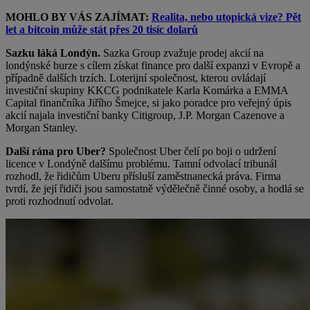
MOHLO BY VÁS ZAJÍMAT:
Realita, nebo utopická vize? Pět
let a bitcoin může stát přes 20 tisíc dolarů
Sazku láká Londýn.
Sazka Group zvažuje prodej akcií na
londýnské burze s cílem získat finance pro další expanzi v Evropě a
případně dalších trzích. Loterijní společnost, kterou ovládají
investiční skupiny KKCG podnikatele Karla Komárka a EMMA
Capital finančníka Jiřího Šmejce, si jako poradce pro veřejný úpis
akcií najala investiční banky Citigroup, J.P. Morgan Cazenove a
Morgan Stanley.
Další rána pro Uber?
Společnost Uber čelí po boji o udržení
licence v Londýně dalšímu problému. Tamní odvolací tribunál
rozhodl, že řidičům Uberu přísluší zaměstnanecká práva. Firma
tvrdí, že její řidiči jsou samostatně výdělečně činné osoby, a hodlá se
proti rozhodnutí odvolat.