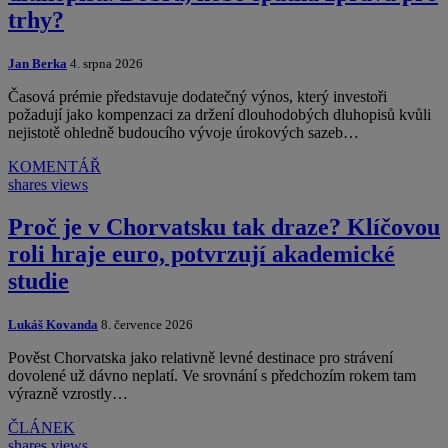
trhy?
Jan Berka
4. srpna 2026
Časová prémie představuje dodatečný výnos, který investoři
požadují jako kompenzaci za držení dlouhodobých dluhopisů kvůli
nejistotě ohledně budoucího vývoje úrokových sazeb…
KOMENTÁŘ
shares
views
Proč je v Chorvatsku tak draze? Klíčovou
roli hraje euro, potvrzují akademické
studie
Lukáš Kovanda
8. července 2026
Pověst Chorvatska jako relativně levné destinace pro strávení
dovolené už dávno neplatí. Ve srovnání s předchozím rokem tam
výrazně vzrostly…
ČLÁNEK
shares
views