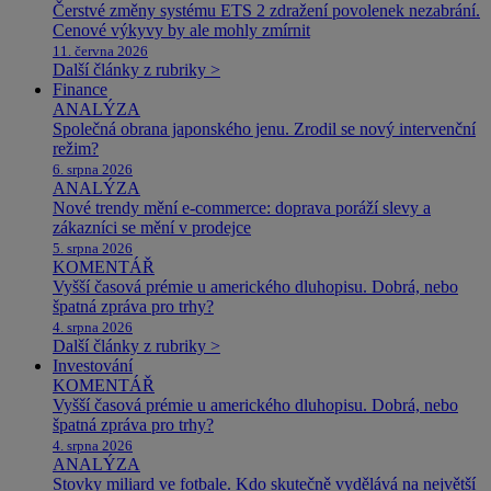
Čerstvé změny systému ETS 2 zdražení povolenek nezabrání.
Cenové výkyvy by ale mohly zmírnit
11. června 2026
Další články z rubriky >
Finance
ANALÝZA
Společná obrana japonského jenu. Zrodil se nový intervenční
režim?
6. srpna 2026
ANALÝZA
Nové trendy mění e-commerce: doprava poráží slevy a
zákazníci se mění v prodejce
5. srpna 2026
KOMENTÁŘ
Vyšší časová prémie u amerického dluhopisu. Dobrá, nebo
špatná zpráva pro trhy?
4. srpna 2026
Další články z rubriky >
Investování
KOMENTÁŘ
Vyšší časová prémie u amerického dluhopisu. Dobrá, nebo
špatná zpráva pro trhy?
4. srpna 2026
ANALÝZA
Stovky miliard ve fotbale. Kdo skutečně vydělává na největší