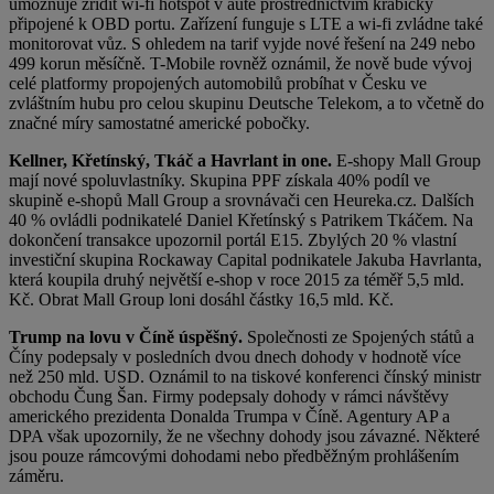
umožňuje zřídit wi-fi hotspot v autě prostřednictvím krabičky
připojené k OBD portu. Zařízení funguje s LTE a wi-fi zvládne také
monitorovat vůz. S ohledem na tarif vyjde nové řešení na 249 nebo
499 korun měsíčně. T-Mobile rovněž oznámil, že nově bude vývoj
celé platformy propojených automobilů probíhat v Česku ve
zvláštním hubu pro celou skupinu Deutsche Telekom, a to včetně do
značné míry samostatné americké pobočky.
Kellner, Křetínský, Tkáč a Havrlant in one.
E-shopy Mall Group
mají nové spoluvlastníky. Skupina PPF získala 40% podíl ve
skupině e-shopů Mall Group a srovnávači cen Heureka.cz. Dalších
40 % ovládli podnikatelé Daniel Křetínský s Patrikem Tkáčem. Na
dokončení transakce upozornil portál E15. Zbylých 20 % vlastní
investiční skupina Rockaway Capital podnikatele Jakuba Havrlanta,
která koupila druhý největší e-shop v roce 2015 za téměř 5,5 mld.
Kč. Obrat Mall Group loni dosáhl částky 16,5 mld. Kč.
Trump na lovu v Číně úspěšný.
Společnosti ze Spojených států a
Číny podepsaly v posledních dvou dnech dohody v hodnotě více
než 250 mld. USD. Oznámil to na tiskové konferenci čínský ministr
obchodu Čung Šan. Firmy podepsaly dohody v rámci návštěvy
amerického prezidenta Donalda Trumpa v Číně. Agentury AP a
DPA však upozornily, že ne všechny dohody jsou závazné. Některé
jsou pouze rámcovými dohodami nebo předběžným prohlášením
záměru.