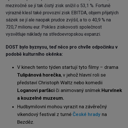
meziročně se jí tak čistý zisk snížil o 53,1 %. Fortuně
výrazně klesl také provozní zisk EBITDA, objem přijatých
sázek se jí ale naopak prudce zvýšil, a to o 40,9 % na
720,7 milionu eur. Pokles ziskovosti společnost
vysvětluje náklady na středoevropskou expanzi.
DOST bylo byznysu, teď něco pro chvíle odpočinku v
podobě kulturního okénka:
V kinech tento týden startují tyto filmy – drama
Tulipánová horečka
, v jehož hlavní roli se
představí Christoph Waltz nebo komedii
Loganovi parťáci
či animovaný snímek
Hurvínek
a kouzelné muzeum.
Hudbymilovní mohou vyrazit na závěrečný
víkendový festival z
turné
České hrady
na
Bezděz.