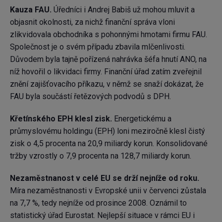
Kauza FAU.
Úředníci i Andrej Babiš už mohou mluvit a
objasnit okolnosti, za nichž finanční správa vloni
zlikvidovala obchodníka s pohonnými hmotami firmu FAU.
Společnost je o svém případu zbavila mlčenlivosti.
Důvodem byla tajně pořízená nahrávka šéfa hnutí ANO, na
níž hovořil o likvidaci firmy. Finanční úřad zatím zveřejnil
znění zajišťovacího příkazu, v němž se snaží dokázat, že
FAU byla součástí řetězových podvodů s DPH.
Křetínského EPH klesl zisk.
Energetickému a
průmyslovému holdingu (EPH) loni meziročně klesl čistý
zisk o 4,5 procenta na 20,9 miliardy korun. Konsolidované
tržby vzrostly o 7,9 procenta na 128,7 miliardy korun.
Nezaměstnanost v celé EU se drží nejníže od roku.
Míra nezaměstnanosti v Evropské unii v červenci zůstala
na 7,7 %, tedy nejníže od prosince 2008. Oznámil to
statistický úřad Eurostat. Nejlepší situace v rámci EU i