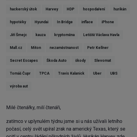
hackerský útok
Harvey
HDP
hospodaření
hurikán
hypotéky
Hyundai
In Bridge
inflace
iPhone
Jiří Šmejc
kauza
kryptoměna
Letiště Václava Havla
Mall.cz
Miton
nezaměstnanost
Petr Kellner
Secret Escapes
Škoda Auto
škody
Slevomat
Tomáš Čupr
TPCA
Travis Kalanick
Uber
UBS
výroba aut
Milé čtenářky, milí čtenáři,
zatímco v uplynulém týdnu jsme si u nás užívali letního
počasí, celý svět upíral zrak na americký Texas, který se
ocitl v centru řádění přírodních živlů. Hurikán Harvey zde