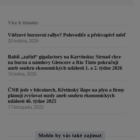
Více k tématu:
Vítězové burzovní rallye? Polovodiče a překvapivě měď
20 května, 2026
Babiš „zařízl“ gigafactory na Karvinsku; Strnad chce
na burzu a námluvy Glencore a Rio Tinto pokračují
aneb souhrn ekonomických událostí 1. a 2. týdne 2026
10 ledna, 2026
ČNB jede v bitcoinech, Křetínský šlape na plyn a firmy
plánují zvyšovat mzdy aneb souhrn ekonomických
událostí 46. týdne 2025
17 listopadu, 2025
Mohlo by vás také zajímat