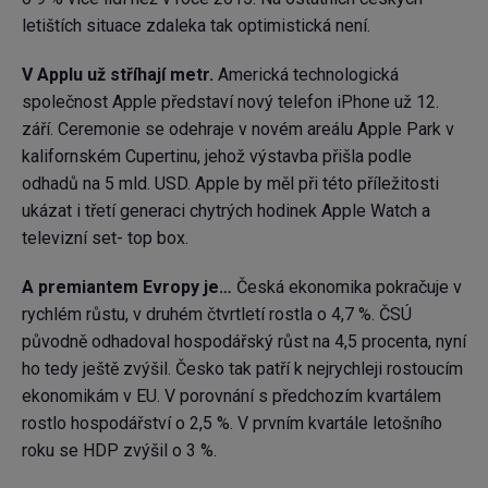
letištích situace zdaleka tak optimistická není.
V Applu už stříhají metr.
Americká technologická
společnost Apple představí nový telefon iPhone už 12.
září. Ceremonie se odehraje v novém areálu Apple Park v
kalifornském Cupertinu, jehož výstavba přišla podle
odhadů na 5 mld. USD. Apple by měl při této příležitosti
ukázat i třetí generaci chytrých hodinek Apple Watch a
televizní set- top box.
A premiantem Evropy je…
Česká ekonomika pokračuje v
rychlém růstu, v druhém čtvrtletí rostla o 4,7 %. ČSÚ
původně odhadoval hospodářský růst na 4,5 procenta, nyní
ho tedy ještě zvýšil. Česko tak patří k nejrychleji rostoucím
ekonomikám v EU. V porovnání s předchozím kvartálem
rostlo hospodářství o 2,5 %. V prvním kvartále letošního
roku se HDP zvýšil o 3 %.