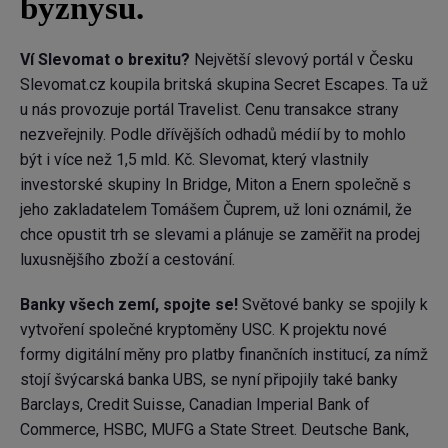
byznysu.
Ví Slevomat o brexitu?
Největší slevový portál v Česku
Slevomat.cz koupila britská skupina Secret Escapes. Ta už
u nás provozuje portál Travelist. Cenu transakce strany
nezveřejnily. Podle dřívějších odhadů médií by to mohlo
být i více než 1,5 mld. Kč. Slevomat, který vlastnily
investorské skupiny In Bridge, Miton a Enern společně s
jeho zakladatelem Tomášem Čuprem, už loni oznámil, že
chce opustit trh se slevami a plánuje se zaměřit na prodej
luxusnějšího zboží a cestování.
Banky všech zemí, spojte se!
Světové banky se spojily k
vytvoření společné kryptoměny USC. K projektu nové
formy digitální měny pro platby finančních institucí, za nímž
stojí švýcarská banka UBS, se nyní připojily také banky
Barclays, Credit Suisse, Canadian Imperial Bank of
Commerce, HSBC, MUFG a State Street. Deutsche Bank,