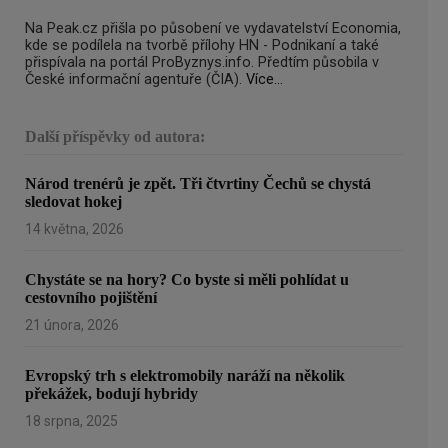
Na Peak.cz přišla po působení ve vydavatelství Economia,
kde se podílela na tvorbě přílohy HN - Podnikaní a také
přispívala na portál ProByznys.info. Předtím působila v
České informační agentuře (ČIA).
Více...
Další příspěvky od autora:
Národ trenérů je zpět. Tři čtvrtiny Čechů se chystá
sledovat hokej
14 května, 2026
Chystáte se na hory? Co byste si měli pohlídat u
cestovního pojištění
21 února, 2026
Evropský trh s elektromobily naráží na několik
překážek, bodují hybridy
18 srpna, 2025