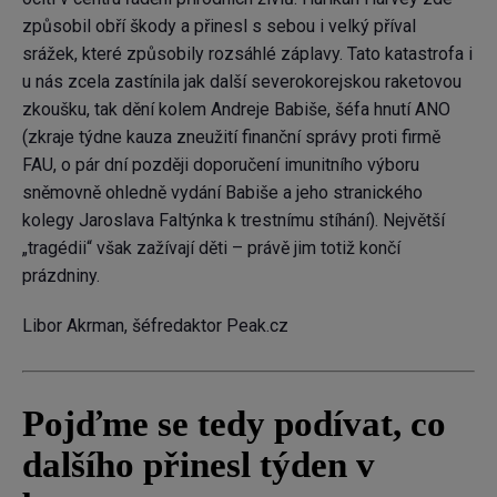
způsobil obří škody a přinesl s sebou i velký příval
srážek, které způsobily rozsáhlé záplavy. Tato katastrofa i
u nás zcela zastínila jak další severokorejskou raketovou
zkoušku, tak dění kolem Andreje Babiše, šéfa hnutí ANO
(zkraje týdne kauza zneužití finanční správy proti firmě
FAU, o pár dní později doporučení imunitního výboru
sněmovně ohledně vydání Babiše a jeho stranického
kolegy Jaroslava Faltýnka k trestnímu stíhání). Největší
„tragédii“ však zažívají děti – právě jim totiž končí
prázdniny.
Libor Akrman, šéfredaktor Peak.cz
Pojďme se tedy podívat, co
dalšího přinesl týden v