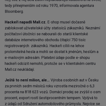
tedy přinejmenším od roku 1970, informovala agentura
Bloomberg.
Hackeři napadli Mall.cz.
E-shop musel dočasně
zablokovat uživatelské účty statisíců zákazníků. Neznámí
počítačoví útočníci se nabourali do starší klientské
databáze internetového obchodu čítající 750 tisíc
registrovaných zákazníků. Hackeři cílili na lehce
prolomitelná hesla a mohli se dostat k jménům, heslům a
e-mailovým adresám. Platební údaje podle e-shopu
hackeři odcizit nemohli, protože se v klientském centru
Mall.cz neukládají.
Ještě to není milion, ale…
Výroba osobních aut v Česku
za prvních sedm měsíců roku vzrostla meziročně o 6,3
procenta na 818 623 vozů. Domácí prodej se zvýšil o osm
procent, export rostl šestiprocentním tempem. Vplývá to
z údajů od Sdružení automobilového průmyslu. Nejvíce se