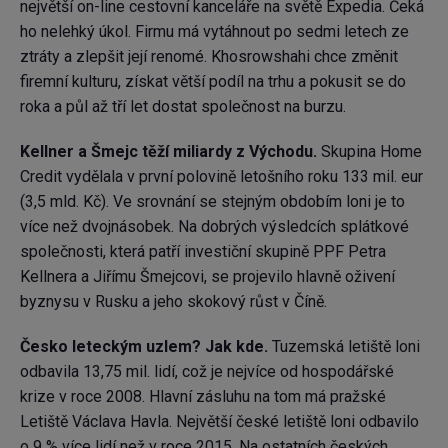
největší on-line cestovní kanceláře na světě Expedia. Čeká
ho nelehký úkol. Firmu má vytáhnout po sedmi letech ze
ztráty a zlepšit její renomé. Khosrowshahi chce změnit
firemní kulturu, získat větší podíl na trhu a pokusit se do
roka a půl až tří let dostat společnost na burzu.
Kellner a Šmejc těží miliardy z Východu.
Skupina Home
Credit vydělala v první polovině letošního roku 133 mil. eur
(3,5 mld. Kč). Ve srovnání se stejným obdobím loni je to
více než dvojnásobek. Na dobrých výsledcích splátkové
společnosti, která patří investiční skupině PPF Petra
Kellnera a Jiřímu Šmejcovi, se projevilo hlavně oživení
byznysu v Rusku a jeho skokový růst v Číně.
Česko leteckým uzlem? Jak kde.
Tuzemská letiště loni
odbavila 13,75 mil. lidí, což je nejvíce od hospodářské
krize v roce 2008. Hlavní zásluhu na tom má pražské
Letiště Václava Havla. Největší české letiště loni odbavilo
o 9 % více lidí než v roce 2015. Na ostatních českých