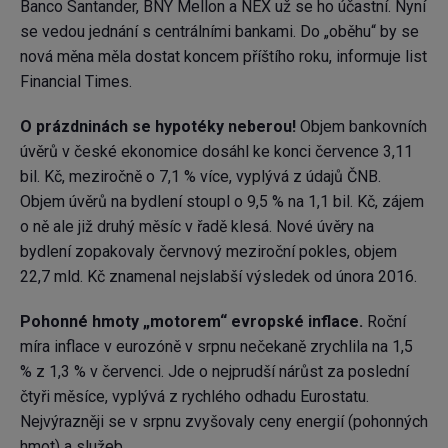
Banco Santander, BNY Mellon a NEX už se ho účastní. Nyní
se vedou jednání s centrálními bankami. Do „oběhu“ by se
nová měna měla dostat koncem příštího roku, informuje list
Financial Times.
O prázdninách se hypotéky neberou!
Objem bankovních
úvěrů v české ekonomice dosáhl ke konci července 3,11
bil. Kč, meziročně o 7,1 % více, vyplývá z údajů ČNB.
Objem úvěrů na bydlení stoupl o 9,5 % na 1,1 bil. Kč, zájem
o ně ale již druhý měsíc v řadě klesá. Nové úvěry na
bydlení zopakovaly červnový meziroční pokles, objem
22,7 mld. Kč znamenal nejslabší výsledek od února 2016.
Pohonné hmoty „motorem“ evropské inflace.
Roční
míra inflace v eurozóně v srpnu nečekaně zrychlila na 1,5
% z 1,3 % v červenci. Jde o nejprudší nárůst za poslední
čtyři měsíce, vyplývá z rychlého odhadu Eurostatu.
Nejvýrazněji se v srpnu zvyšovaly ceny energií (pohonných
hmot) a služeb.