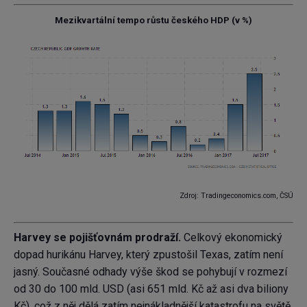
Mezikvartální tempo růstu českého HDP (v %)
Zdroj: Tradingeconomics.com, ČSÚ
Harvey se pojišťovnám prodraží.
Celkový ekonomický
dopad hurikánu Harvey, který zpustošil Texas, zatím není
jasný. Současné odhady výše škod se pohybují v rozmezí
od 30 do 100 mld. USD (asi 651 mld. Kč až asi dva biliony
Kč), což z něj dělá zatím nejnákladnější katastrofu na světě,