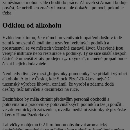
zaměstnanci mohou stále chodit do práce. Zároveň si Arnault buduje
pověst, že neřídí jen značky luxusu, ale dokáže i pomoci, pokud je
třeba.
Odklon od alkoholu
Vzhledem k tomu, že v rámci preventivních opatření došlo v řadě
zemí k omezení či totálnímu uzavření veřejných podniků a
prostranství, se ve městech víceméně zastavil život. Uzavřené jsou
veřejné instituce nebo restaurace a podniky. Ty se sice snaží alespoň
částečně umenšit ztráty prodejem „z okýnka“, nicméně propad bude
čekat i jejich dodavatele.
Není tedy divu, že mezi „bojovníky-pomocníky“ se přidali i výrobci
alkoholu. A to i v Česku, kde Stock Plzeň-Božkov, největší
tuzemský výrobce lihovin, oznámil, že vyrobí a zdarma dodá
desítky tisíc lahviček s dezinfekcí na ruce.
Dezinfekce by měla chránit především personál obchodů s
potravinami a pracovníky potravinářských podniků a lze ji použít i
ve zdravotnických zařízeních, uvedla mediální zástupkyně plzeňské
likérky Hana Pazderková.
Lahvičky o objemu 0,2 litru budou obsahovat aromatický
dezinfekční prostředek se zvlhčovačem pokožky, který bude určen