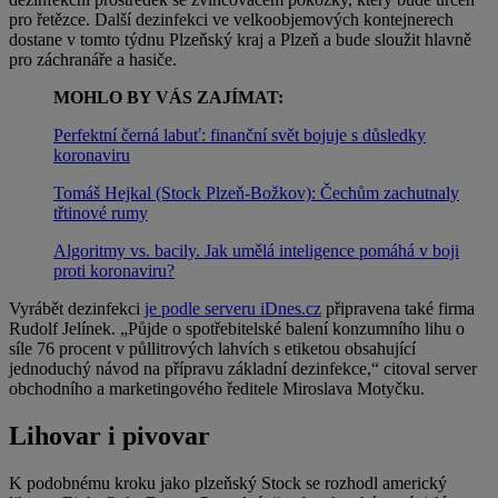
pro řetězce. Další dezinfekci ve velkoobjemových kontejnerech
dostane v tomto týdnu Plzeňský kraj a Plzeň a bude sloužit hlavně
pro záchranáře a hasiče.
MOHLO BY VÁS ZAJÍMAT:
Perfektní černá labuť: finanční svět bojuje s důsledky
koronaviru
Tomáš Hejkal (Stock Plzeň-Božkov): Čechům zachutnaly
třtinové rumy
Algoritmy vs. bacily. Jak umělá inteligence pomáhá v boji
proti koronaviru?
Vyrábět dezinfekci
je podle serveru iDnes.cz
připravena také firma
Rudolf Jelínek. „Půjde o spotřebitelské balení konzumního lihu o
síle 76 procent v půllitrových lahvích s etiketou obsahující
jednoduchý návod na přípravu základní dezinfekce,“ citoval server
obchodního a marketingového ředitele Miroslava Motyčku.
Lihovar i pivovar
K podobnému kroku jako plzeňský Stock se rozhodl americký