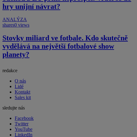
hry unijní návrat?
ANALÝZA
shares
0 views
Stovky miliard ve fotbale. Kdo skutečně
vydělává na největší fotbalové show
planety?
redakce
O nás
Lidé
Kontakt
Sales kit
sledujte nás
Facebook
Twitter
YouTube
LinkedIn