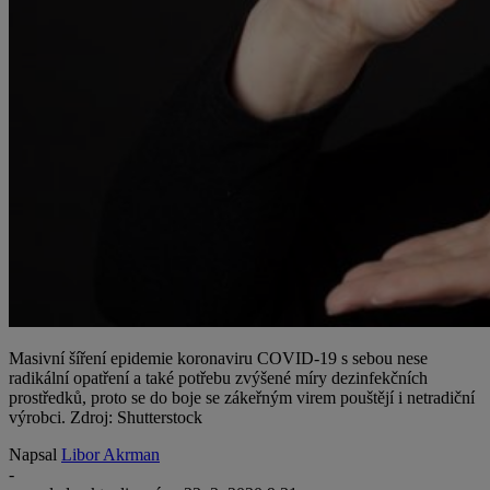
Masivní šíření epidemie koronaviru COVID-19 s sebou nese
radikální opatření a také potřebu zvýšené míry dezinfekčních
prostředků, proto se do boje se zákeřným virem pouštějí i netradiční
výrobci. Zdroj: Shutterstock
Napsal
Libor Akrman
-