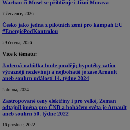
Wachau či Mosel se přibližuje i Jižní Morava
7 července, 2026
Česko jako jedna z pilotních zemí pro kampaň EU
#EnergiePodKontrolou
29 června, 2026
Více k tématu:
Jaderná nabídka bude později; hypotéky zatím
výrazněji nezlevňují a nejbohatší je zase Arnault
aneb souhrn událostí 14. týdne 2024
5 dubna, 2024
Zastropované ceny elektřiny i pro velké, Zeman
odtajnil jména pro ČNB a boháčem světa je Arnault
aneb souhrn 50. týdne 2022
16 prosince, 2022