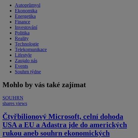
Autoprůmysl
Ekonomika
Energetika
Finance
Investování
Politika
Reality
Technologie
Telekomunikace
Lifestyle
Zaujalo nás
Events
Souhrn týdne
Mohlo by vás také zajímat
SOUHRN
shares
views
Čtyřbilionový Microsoft, celní dohoda
USA a EU a Adastra jde do amerických
rukou aneb souhrn ekonomických