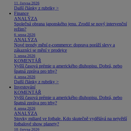
11. června 2026
Další články z rubriky >
Finance
ANALÝZA
Společná obrana japonského jenu. Zrodil se nový intervenční
režim?
6. srpna 2026
ANALÝZA
Nové trendy mění e-commerce: doprava poráží slevy a
zákazníci se mění v prodejce
5. srpna 2026
KOMENTÁŘ
Vyšší časová prémie u amerického dluhopisu. Dobrá, nebo
špatná zpráva pro trhy?
4. srpna 2026
Další články z rubriky >
Investování
KOMENTÁŘ
Vyšší časová prémie u amerického dluhopisu. Dobrá, nebo
špatná zpráva pro trhy?
4. srpna 2026
ANALÝZA
Stovky miliard ve fotbale. Kdo skutečně vydělává na největší
fotbalové show planety?
10. června 2026