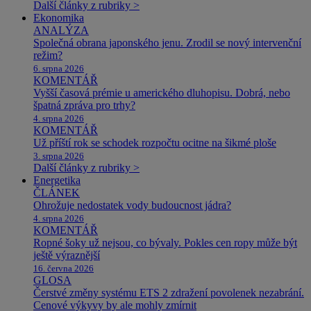
Další články z rubriky >
Ekonomika
ANALÝZA
Společná obrana japonského jenu. Zrodil se nový intervenční
režim?
6. srpna 2026
KOMENTÁŘ
Vyšší časová prémie u amerického dluhopisu. Dobrá, nebo
špatná zpráva pro trhy?
4. srpna 2026
KOMENTÁŘ
Už příští rok se schodek rozpočtu ocitne na šikmé ploše
3. srpna 2026
Další články z rubriky >
Energetika
ČLÁNEK
Ohrožuje nedostatek vody budoucnost jádra?
4. srpna 2026
KOMENTÁŘ
Ropné šoky už nejsou, co bývaly. Pokles cen ropy může být
ještě výraznější
16. června 2026
GLOSA
Čerstvé změny systému ETS 2 zdražení povolenek nezabrání.
Cenové výkyvy by ale mohly zmírnit