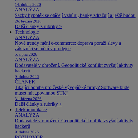
14. dubna 2026
ANALÝZA
Sazby hypoték se otáčejí vzhůru, banky zdražují a ještě budou
26. března 2026
Další články z rubriky >
Technologie
ANALÝZA
Nové trendy mění e-commerce: doprava poráží slevy a
zákazníci se mění v prodejce
5. srpna 2026
ANALÝZA
Dodavatelé v ohrožení. Geopolitické konflikt zvyšují aktivity
hackerů
9. dubna 2026
ČLÁNEK
Tikající bomba pro české vývojářské firmy? Software bude
muset mít „povinnou STK“
31. března 2026
Další články z rubriky >
Telekomunikace
ANALÝZA
Dodavatelé v ohrožení. Geopolitické konflikt zvyšují aktivity
hackerů
9. dubna 2026
ROZHOVOR