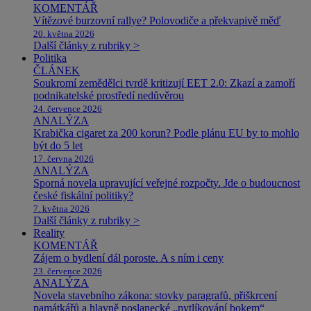
KOMENTÁŘ
Vítězové burzovní rallye? Polovodiče a překvapivě měď
20. května 2026
Další články z rubriky >
Politika
ČLÁNEK
Soukromí zemědělci tvrdě kritizují EET 2.0: Zkazí a zamoří
podnikatelské prostředí nedůvěrou
24. července 2026
ANALÝZA
Krabička cigaret za 200 korun? Podle plánu EU by to mohlo
být do 5 let
17. června 2026
ANALÝZA
Sporná novela upravující veřejné rozpočty. Jde o budoucnost
české fiskální politiky?
7. května 2026
Další články z rubriky >
Reality
KOMENTÁŘ
Zájem o bydlení dál poroste. A s ním i ceny
23. července 2026
ANALÝZA
Novela stavebního zákona: stovky paragrafů, přiškrcení
památkářů a hlavně poslanecké „pytlíkování bokem“