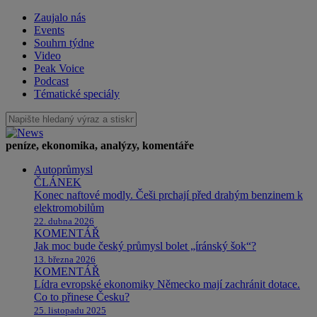
Zaujalo nás
Events
Souhrn týdne
Video
Peak Voice
Podcast
Tématické speciály
peníze, ekonomika, analýzy, komentáře
Autoprůmysl
ČLÁNEK
Konec naftové modly. Češi prchají před drahým benzinem k
elektromobilům
22. dubna 2026
KOMENTÁŘ
Jak moc bude český průmysl bolet „íránský šok“?
13. března 2026
KOMENTÁŘ
Lídra evropské ekonomiky Německo mají zachránit dotace.
Co to přinese Česku?
25. listopadu 2025