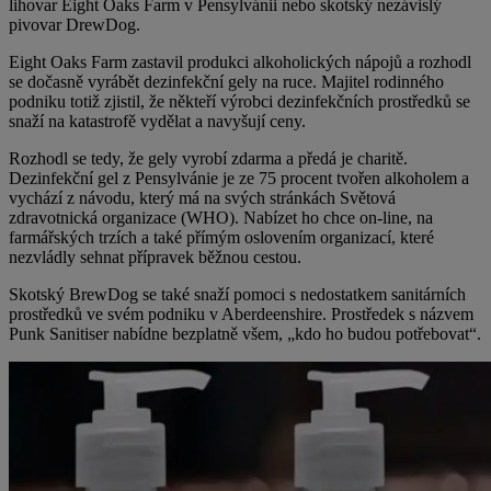
lihovar Eight Oaks Farm v Pensylvánii nebo skotský nezávislý
pivovar DrewDog.
Eight Oaks Farm zastavil produkci alkoholických nápojů a rozhodl
se dočasně vyrábět dezinfekční gely na ruce. Majitel rodinného
podniku totiž zjistil, že někteří výrobci dezinfekčních prostředků se
snaží na katastrofě vydělat a navyšují ceny.
Rozhodl se tedy, že gely vyrobí zdarma a předá je charitě.
Dezinfekční gel z Pensylvánie je ze 75 procent tvořen alkoholem a
vychází z návodu, který má na svých stránkách Světová
zdravotnická organizace (WHO). Nabízet ho chce on-line, na
farmářských trzích a také přímým oslovením organizací, které
nezvládly sehnat přípravek běžnou cestou.
Skotský BrewDog se také snaží pomoci s nedostatkem sanitárních
prostředků ve svém podniku v Aberdeenshire. Prostředek s názvem
Punk Sanitiser nabídne bezplatně všem, „kdo ho budou potřebovat“.