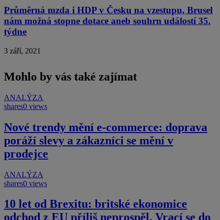
Průměrná mzda i HDP v Česku na vzestupu, Brusel
nám možná stopne dotace aneb souhrn událostí 35.
týdne
3 září, 2021
Mohlo by vás také zajímat
ANALÝZA
shares
0 views
Nové trendy mění e-commerce: doprava
poráží slevy a zákazníci se mění v
prodejce
ANALÝZA
shares
0 views
10 let od Brexitu: britské ekonomice
odchod z EU příliš neprospěl. Vrací se do