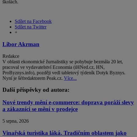
školách.
Sdílet na Facebook
Sdílet na Twitter
+
Libor Akrman
Redakce
V oblasti ekonomické žurnalistiky se pohybuje bezmála 20 let,
pracoval ve vydavatelství Economia (iHNed.cz, HN,
ProByznys.info), později vedl tabletový týdeník Dotyk Byznys.
Nyní je šéfredaktorem Peak.cz.
Více...
Další příspěvky od autora:
Nové trendy mění e-commerce: doprava poráží slevy
a zákazníci se mění v prodejce
5 srpna, 2026
Vinařská turistika láká. Tradičním oblastem jako