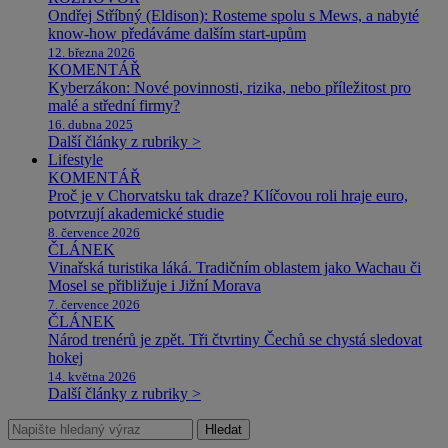
Ondřej Stříbný (Eldison): Rosteme spolu s Mews, a nabyté
know-how předáváme dalším start-upům
12. března 2026
KOMENTÁŘ
Kyberzákon: Nové povinnosti, rizika, nebo příležitost pro
malé a střední firmy?
16. dubna 2025
Další články z rubriky >
Lifestyle
KOMENTÁŘ
Proč je v Chorvatsku tak draze? Klíčovou roli hraje euro,
potvrzují akademické studie
8. července 2026
ČLÁNEK
Vinařská turistika láká. Tradičním oblastem jako Wachau či
Mosel se přibližuje i Jižní Morava
7. července 2026
ČLÁNEK
Národ trenérů je zpět. Tři čtvrtiny Čechů se chystá sledovat
hokej
14. května 2026
Další články z rubriky >
Hledat