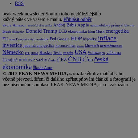
RSS
peak week newsletter
Souhrn toho nejdůležitějšího
každý pátek ve vašem e-mailu.
Přihlásit odběr
Apple
Amazon
Andrej Babiš
akcie
automobilový průmysl
bitcoin
americká ekonomika
energetika
Donald Trump
ECB
ekonomika
Elon Musk
Brexit
dluhopisy
inflace
HDP
EU
Fed
Google
hypotéky
Facebook
euro
Evropská unie
investice
koronavirus
jaderná energetika
nezaměstnanost
Microsoft
koruna
USA
Německo
Rusko
Tesla
válka na
ropa
trh práce
Volkswagen
PPF
česká
ČNB
Čína
ČEZ
úrokové sazby
Ukrajině
Česko
ekonomika
Škoda Auto
© 2017 PEAK NEWS MEDIA, s.r.o.
Jakékoliv užití obsahu
včetně převzetí, šíření či dalšího zpřístupňování článků a fotografií je
bez písemného souhlasu PEAK NEWS MEDIA, s.r.o. zakázáno.