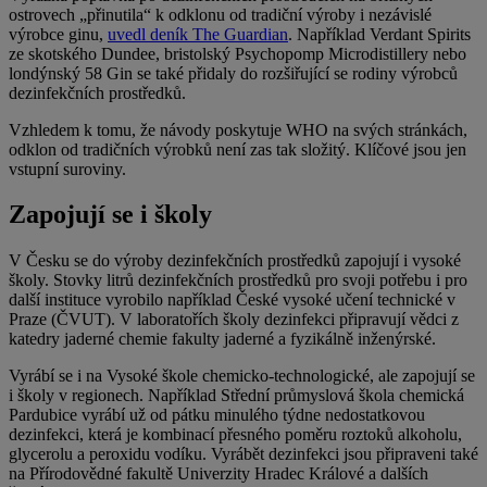
ostrovech „přinutila“ k odklonu od tradiční výroby i nezávislé
výrobce ginu,
uvedl deník The Guardian
. Například Verdant Spirits
ze skotského Dundee, bristolský Psychopomp Microdistillery nebo
londýnský 58 Gin se také přidaly do rozšiřující se rodiny výrobců
dezinfekčních prostředků.
Vzhledem k tomu, že návody poskytuje WHO na svých stránkách,
odklon od tradičních výrobků není zas tak složitý. Klíčové jsou jen
vstupní suroviny.
Zapojují se i školy
V Česku se do výroby dezinfekčních prostředků zapojují i vysoké
školy. Stovky litrů dezinfekčních prostředků pro svoji potřebu i pro
další instituce vyrobilo například České vysoké učení technické v
Praze (ČVUT). V laboratořích školy dezinfekci připravují vědci z
katedry jaderné chemie fakulty jaderné a fyzikálně inženýrské.
Vyrábí se i na Vysoké škole chemicko-technologické, ale zapojují se
i školy v regionech. Například Střední průmyslová škola chemická
Pardubice vyrábí už od pátku minulého týdne nedostatkovou
dezinfekci, která je kombinací přesného poměru roztoků alkoholu,
glycerolu a peroxidu vodíku. Vyrábět dezinfekci jsou připraveni také
na Přírodovědné fakultě Univerzity Hradec Králové a dalších