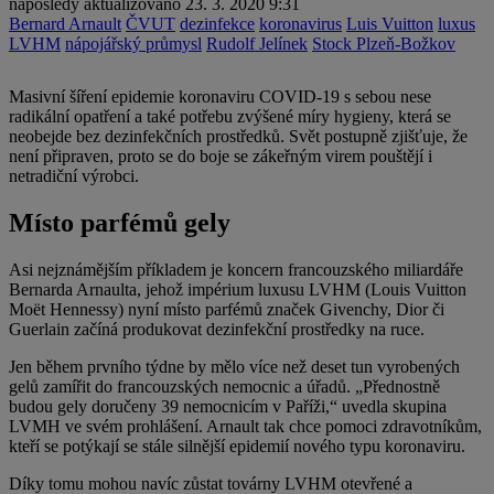
naposledy aktualizováno
23. 3. 2020 9:31
Bernard Arnault
ČVUT
dezinfekce
koronavirus
Luis Vuitton
luxus
LVHM
nápojářský průmysl
Rudolf Jelínek
Stock Plzeň-Božkov
Masivní šíření epidemie koronaviru COVID-19 s sebou nese
radikální opatření a také potřebu zvýšené míry hygieny, která se
neobejde bez dezinfekčních prostředků. Svět postupně zjišťuje, že
není připraven, proto se do boje se zákeřným virem pouštějí i
netradiční výrobci.
Místo parfémů gely
Asi nejznámějším příkladem je koncern francouzského miliardáře
Bernarda Arnaulta, jehož impérium luxusu LVHM (Louis Vuitton
Moët Hennessy) nyní místo parfémů značek Givenchy, Dior či
Guerlain začíná produkovat dezinfekční prostředky na ruce.
Jen během prvního týdne by mělo více než deset tun vyrobených
gelů zamířit do francouzských nemocnic a úřadů. „Přednostně
budou gely doručeny 39 nemocnicím v Paříži,“ uvedla skupina
LVMH ve svém prohlášení. Arnault tak chce pomoci zdravotníkům,
kteří se potýkají se stále silnější epidemií nového typu koronaviru.
Díky tomu mohou navíc zůstat továrny LVHM otevřené a