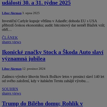
událostí 30. a 31. týdne 2025
Libor Akrman
3. srpna 2025
Investiční Carlyle kupuje většinu v Adastře; dohoda EU s USA
přibrzdí českou ekonomiku; audit: bitcoinový dar neměl Blažek vzít;
obří…
ČLÁNEK
shares
views
Ikonické značky Stock a Škoda Auto slaví
významná jubilea
Libor Akrman
12. prosince 2024
Zatímco výrobce lihovin Stock Božkov letos v prosinci slaví 140 let
od svého založení, kdy v italském Terstu zahájil výrobu…
SOUHRN
shares
views
Trump do Bílého domu; Rohlík v