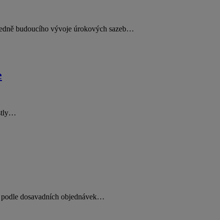
ohledně budoucího vývoje úrokových sazeb…
e
ostly…
ti podle dosavadních objednávek…