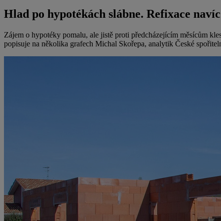
Hlad po hypotékách slábne. Refixace navíc
Zájem o hypotéky pomalu, ale jistě proti předcházejícím měsícům kles
popisuje na několika grafech Michal Skořepa, analytik České spořitel