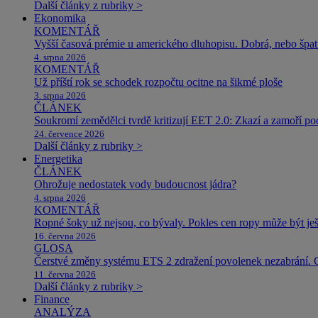
Další články z rubriky >
Ekonomika
KOMENTÁŘ
Vyšší časová prémie u amerického dluhopisu. Dobrá, nebo špat
4. srpna 2026
KOMENTÁŘ
Už příští rok se schodek rozpočtu ocitne na šikmé ploše
3. srpna 2026
ČLÁNEK
Soukromí zemědělci tvrdě kritizují EET 2.0: Zkazí a zamoří po
24. července 2026
Další články z rubriky >
Energetika
ČLÁNEK
Ohrožuje nedostatek vody budoucnost jádra?
4. srpna 2026
KOMENTÁŘ
Ropné šoky už nejsou, co bývaly. Pokles cen ropy může být ješ
16. června 2026
GLOSA
Čerstvé změny systému ETS 2 zdražení povolenek nezabrání. 
11. června 2026
Další články z rubriky >
Finance
ANALÝZA