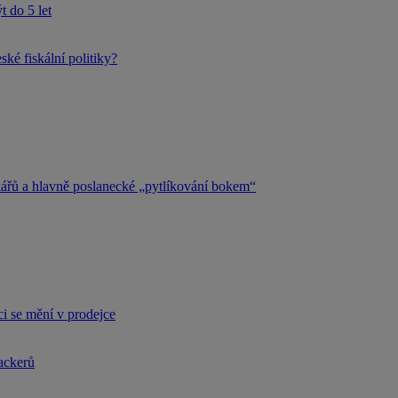
 do 5 let
ké fiskální politiky?
kářů a hlavně poslanecké „pytlíkování bokem“
i se mění v prodejce
hackerů