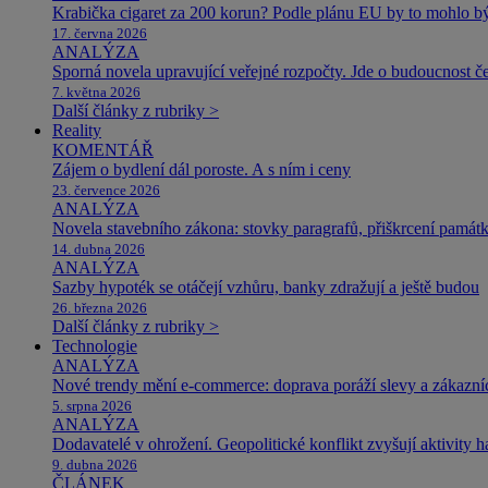
Krabička cigaret za 200 korun? Podle plánu EU by to mohlo být
17. června 2026
ANALÝZA
Sporná novela upravující veřejné rozpočty. Jde o budoucnost čes
7. května 2026
Další články z rubriky >
Reality
KOMENTÁŘ
Zájem o bydlení dál poroste. A s ním i ceny
23. července 2026
ANALÝZA
Novela stavebního zákona: stovky paragrafů, přiškrcení památ
14. dubna 2026
ANALÝZA
Sazby hypoték se otáčejí vzhůru, banky zdražují a ještě budou
26. března 2026
Další články z rubriky >
Technologie
ANALÝZA
Nové trendy mění e-commerce: doprava poráží slevy a zákazníc
5. srpna 2026
ANALÝZA
Dodavatelé v ohrožení. Geopolitické konflikt zvyšují aktivity 
9. dubna 2026
ČLÁNEK