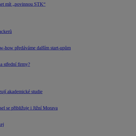
uset mít „povinnou STK“
hackerů
now-how předáváme dalším start-upům
a střední firmy?
rzují akademické studie
l se přibližuje i Jižní Morava
kej