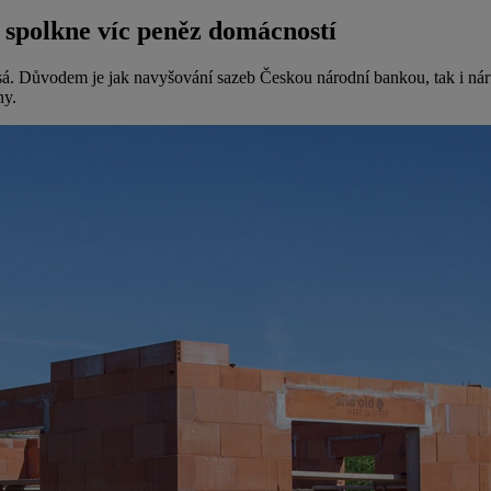
 spolkne víc peněz domácností
á. Důvodem je jak navyšování sazeb Českou národní bankou, tak i nárůst
ny.