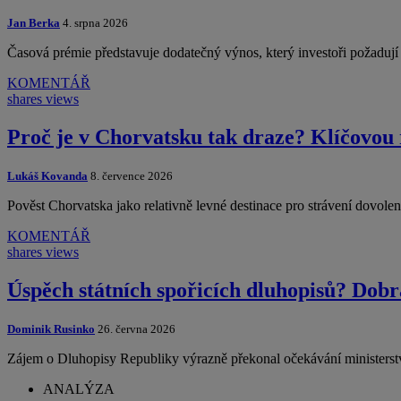
Jan Berka
4. srpna 2026
Časová prémie představuje dodatečný výnos, který investoři požadu
KOMENTÁŘ
shares
views
Proč je v Chorvatsku tak draze? Klíčovou 
Lukáš Kovanda
8. července 2026
Pověst Chorvatska jako relativně levné destinace pro strávení dovol
KOMENTÁŘ
shares
views
Úspěch státních spořicích dluhopisů? Dobr
Dominik Rusinko
26. června 2026
Zájem o Dluhopisy Republiky výrazně překonal očekávání ministerst
ANALÝZA