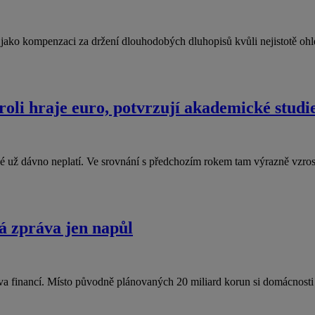
jí jako kompenzaci za držení dlouhodobých dluhopisů kvůli nejistotě 
roli hraje euro, potvrzují akademické studi
ené už dávno neplatí. Ve srovnání s předchozím rokem tam výrazně vzr
á zpráva jen napůl
va financí. Místo původně plánovaných 20 miliard korun si domácnos