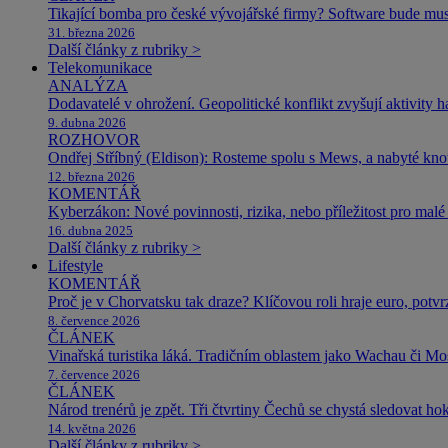
Tikající bomba pro české vývojářské firmy? Software bude m
31. března 2026
Další články z rubriky >
Telekomunikace
ANALÝZA
Dodavatelé v ohrožení. Geopolitické konflikt zvyšují aktivity 
9. dubna 2026
ROZHOVOR
Ondřej Stříbný (Eldison): Rosteme spolu s Mews, a nabyté k
12. března 2026
KOMENTÁŘ
Kyberzákon: Nové povinnosti, rizika, nebo příležitost pro malé 
16. dubna 2025
Další články z rubriky >
Lifestyle
KOMENTÁŘ
Proč je v Chorvatsku tak draze? Klíčovou roli hraje euro, potv
8. července 2026
ČLÁNEK
Vinařská turistika láká. Tradičním oblastem jako Wachau či Mose
7. července 2026
ČLÁNEK
Národ trenérů je zpět. Tři čtvrtiny Čechů se chystá sledovat ho
14. května 2026
Další články z rubriky >