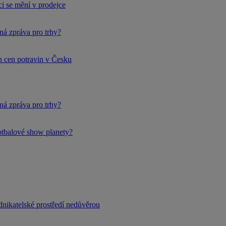
i se mění v prodejce
ná zpráva pro trhy?
h cen potravin v Česku
ná zpráva pro trhy?
fotbalové show planety?
dnikatelské prostředí nedůvěrou