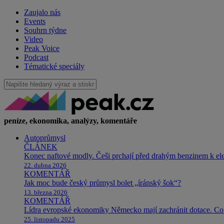
Zaujalo nás
Events
Souhrn týdne
Video
Peak Voice
Podcast
Tématické speciály
peníze, ekonomika, analýzy, komentáře
Autoprůmysl
ČLÁNEK
Konec naftové modly. Češi prchají před drahým benzinem k e
22. dubna 2026
KOMENTÁŘ
Jak moc bude český průmysl bolet „íránský šok“?
13. března 2026
KOMENTÁŘ
Lídra evropské ekonomiky Německo mají zachránit dotace. Co 
25. listopadu 2025