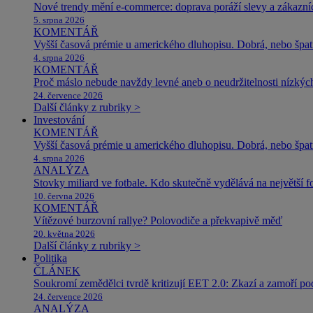
Nové trendy mění e-commerce: doprava poráží slevy a zákazníc
5. srpna 2026
KOMENTÁŘ
Vyšší časová prémie u amerického dluhopisu. Dobrá, nebo špat
4. srpna 2026
KOMENTÁŘ
Proč máslo nebude navždy levné aneb o neudržitelnosti nízkýc
24. července 2026
Další články z rubriky >
Investování
KOMENTÁŘ
Vyšší časová prémie u amerického dluhopisu. Dobrá, nebo špat
4. srpna 2026
ANALÝZA
Stovky miliard ve fotbale. Kdo skutečně vydělává na největší 
10. června 2026
KOMENTÁŘ
Vítězové burzovní rallye? Polovodiče a překvapivě měď
20. května 2026
Další články z rubriky >
Politika
ČLÁNEK
Soukromí zemědělci tvrdě kritizují EET 2.0: Zkazí a zamoří po
24. července 2026
ANALÝZA