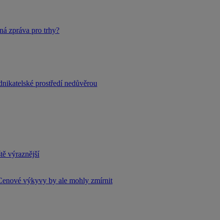
ná zpráva pro trhy?
dnikatelské prostředí nedůvěrou
tě výraznější
Cenové výkyvy by ale mohly zmírnit