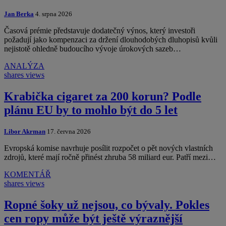
Jan Berka
4. srpna 2026
Časová prémie představuje dodatečný výnos, který investoři
požadují jako kompenzaci za držení dlouhodobých dluhopisů kvůli
nejistotě ohledně budoucího vývoje úrokových sazeb…
ANALÝZA
shares
views
Krabička cigaret za 200 korun? Podle
plánu EU by to mohlo být do 5 let
Libor Akrman
17. června 2026
Evropská komise navrhuje posílit rozpočet o pět nových vlastních
zdrojů, které mají ročně přinést zhruba 58 miliard eur. Patří mezi…
KOMENTÁŘ
shares
views
Ropné šoky už nejsou, co bývaly. Pokles
cen ropy může být ještě výraznější