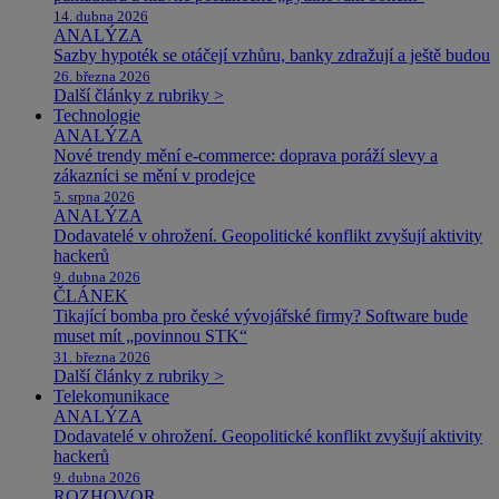
14. dubna 2026
ANALÝZA
Sazby hypoték se otáčejí vzhůru, banky zdražují a ještě budou
26. března 2026
Další články z rubriky >
Technologie
ANALÝZA
Nové trendy mění e-commerce: doprava poráží slevy a
zákazníci se mění v prodejce
5. srpna 2026
ANALÝZA
Dodavatelé v ohrožení. Geopolitické konflikt zvyšují aktivity
hackerů
9. dubna 2026
ČLÁNEK
Tikající bomba pro české vývojářské firmy? Software bude
muset mít „povinnou STK“
31. března 2026
Další články z rubriky >
Telekomunikace
ANALÝZA
Dodavatelé v ohrožení. Geopolitické konflikt zvyšují aktivity
hackerů
9. dubna 2026
ROZHOVOR