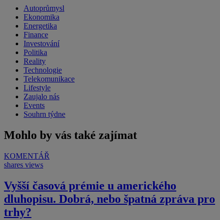
Autoprůmysl
Ekonomika
Energetika
Finance
Investování
Politika
Reality
Technologie
Telekomunikace
Lifestyle
Zaujalo nás
Events
Souhrn týdne
Mohlo by vás také zajímat
KOMENTÁŘ
shares
views
Vyšší časová prémie u amerického
dluhopisu. Dobrá, nebo špatná zpráva pro
trhy?