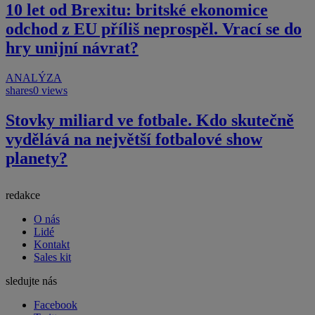
10 let od Brexitu: britské ekonomice
odchod z EU příliš neprospěl. Vrací se do
hry unijní návrat?
ANALÝZA
shares
0 views
Stovky miliard ve fotbale. Kdo skutečně
vydělává na největší fotbalové show
planety?
redakce
O nás
Lidé
Kontakt
Sales kit
sledujte nás
Facebook