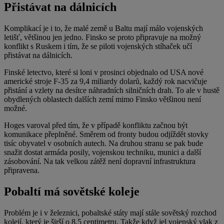
Přistávat na dálnicích
Komplikací je i to, že malé země u Baltu mají málo vojenských
letišť, většinou jen jedno. Finsko se proto připravuje na možný
konflikt s Ruskem i tím, že se piloti vojenských stíhaček učí
přistávat na dálnicích.
Finské letectvo, které si loni v prosinci objednalo od USA nové
americké stroje F-35 za 9,4 miliardy dolarů, každý rok nacvičuje
přistání a vzlety na desítce náhradních silničních drah. To ale v hustě
obydlených oblastech dalších zemí mimo Finsko většinou není
možné.
Hoges varoval před tím, že v případě konfliktu začnou být
komunikace přeplněné. Směrem od fronty budou odjíždět stovky
tisíc obyvatel v osobních autech. Na druhou stranu se pak bude
snažit dostat armáda posily, vojenskou techniku, munici a další
zásobování. Na tak velkou zátěž není dopravní infrastruktura
připravena.
Pobaltí má sovětské koleje
Problém je i v železnici, pobaltské státy mají stále sovětský rozchod
kolejí, který je širší o 8,5 centimetru. Takže když jel vojenský vlak z