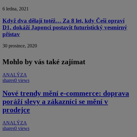
6 ledna, 2021
Když dva dělají totéž… Za 8 let, kdy Češi opraví
D1, dokáží Japonci postavit futuristický vesmírný
přístav
30 prosince, 2020
Mohlo by vás také zajímat
ANALÝZA
shares
0 views
Nové trendy mění e-commerce: doprava
poráží slevy a zákazníci se mění v
prodejce
ANALÝZA
shares
0 views