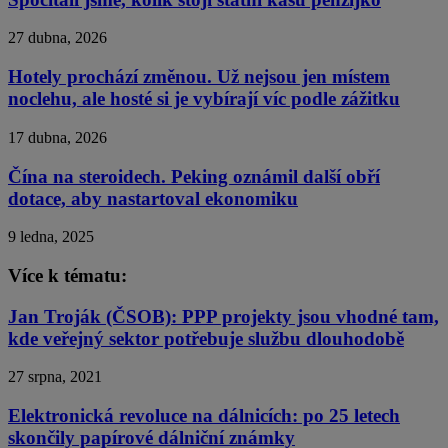
27 dubna, 2026
Hotely prochází změnou. Už nejsou jen místem
noclehu, ale hosté si je vybírají víc podle zážitku
17 dubna, 2026
Čína na steroidech. Peking oznámil další obří
dotace, aby nastartoval ekonomiku
9 ledna, 2025
Více k tématu:
Jan Troják (ČSOB): PPP projekty jsou vhodné tam,
kde veřejný sektor potřebuje službu dlouhodobě
27 srpna, 2021
Elektronická revoluce na dálnicích: po 25 letech
skončily papírové dálniční známky