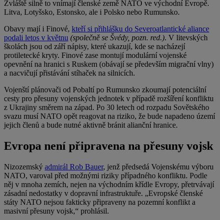
Zvláště silně to vnímají členské země NATO ve východní Evropě.
Litva, Lotyšsko, Estonsko, ale i Polsko nebo Rumunsko.
Obavy mají i Finové,
kteří si přihlášku do Severoatlantické aliance
podali letos v květnu
(společně se Švédy, pozn. red.)
. V litevských
školách jsou od září nápisy, které ukazují, kde se nacházejí
protiletecké kryty. Finové zase montují modulární vojenské
opevnění na hranici s Ruskem (obávají se především migrační vlny)
a nacvičují přistávání stíhaček na silnicích.
Vojenští plánovači od Pobaltí po Rumunsko zkoumají potenciální
cesty pro přesuny vojenských jednotek v případě rozšíření konfliktu
z Ukrajiny směrem na západ. Po 30 letech od rozpadu Sovětského
svazu musí NATO opět reagovat na riziko, že bude napadeno území
jejich členů a bude nutné aktivně bránit alianční hranice.
Evropa není připravena na přesuny vojsk
Nizozemský
admirál Rob Bauer
, jenž předsedá Vojenskému výboru
NATO, varoval před možnými riziky případného konfliktu. Podle
něj v mnoha zemích, nejen na východním křídle Evropy, přetrvávají
zásadní nedostatky v dopravní infrastruktuře. „Evropské členské
státy NATO nejsou fakticky připraveny na pozemní konflikt a
masivní přesuny vojsk,“ prohlásil.