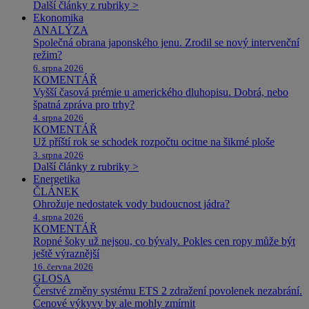
Další články z rubriky >
Ekonomika
ANALÝZA
Společná obrana japonského jenu. Zrodil se nový intervenční
režim?
6. srpna 2026
KOMENTÁŘ
Vyšší časová prémie u amerického dluhopisu. Dobrá, nebo
špatná zpráva pro trhy?
4. srpna 2026
KOMENTÁŘ
Už příští rok se schodek rozpočtu ocitne na šikmé ploše
3. srpna 2026
Další články z rubriky >
Energetika
ČLÁNEK
Ohrožuje nedostatek vody budoucnost jádra?
4. srpna 2026
KOMENTÁŘ
Ropné šoky už nejsou, co bývaly. Pokles cen ropy může být
ještě výraznější
16. června 2026
GLOSA
Čerstvé změny systému ETS 2 zdražení povolenek nezabrání.
Cenové výkyvy by ale mohly zmírnit