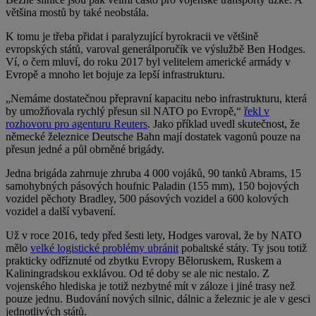
většina mostů by také neobstála.
K tomu je třeba přidat i paralyzující byrokracii ve většině
evropských států, varoval generálporučík ve výslužbě Ben Hodges.
Ví, o čem mluví, do roku 2017 byl velitelem americké armády v
Evropě a mnoho let bojuje za lepší infrastrukturu.
„Nemáme dostatečnou přepravní kapacitu nebo infrastrukturu, která
by umožňovala rychlý přesun sil NATO po Evropě,“
řekl v
rozhovoru pro agenturu Reuters
. Jako příklad uvedl skutečnost, že
německé železnice Deutsche Bahn mají dostatek vagonů pouze na
přesun jedné a půl obrněné brigády.
Jedna brigáda zahrnuje zhruba 4 000 vojáků, 90 tanků Abrams, 15
samohybných pásových houfnic Paladin (155 mm), 150 bojových
vozidel pěchoty Bradley, 500 pásových vozidel a 600 kolových
vozidel a další vybavení.
Už v roce 2016, tedy před šesti lety, Hodges varoval, že by NATO
mělo
velké logistické problémy ubránit
pobaltské státy. Ty jsou totiž
prakticky odříznuté od zbytku Evropy Běloruskem, Ruskem a
Kaliningradskou exklávou. Od té doby se ale nic nestalo. Z
vojenského hlediska je totiž nezbytné mít v záloze i jiné trasy než
pouze jednu. Budování nových silnic, dálnic a železnic je ale v gesci
jednotlivých států.