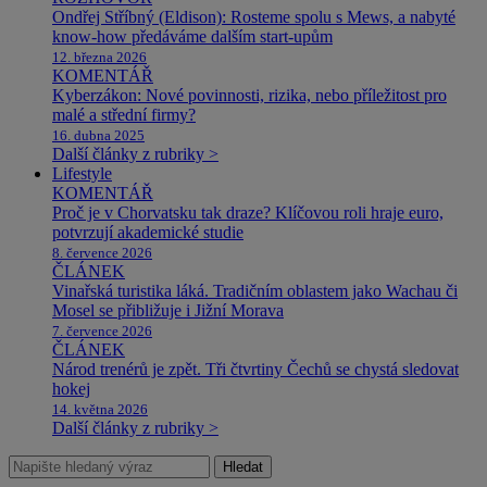
Ondřej Stříbný (Eldison): Rosteme spolu s Mews, a nabyté
know-how předáváme dalším start-upům
12. března 2026
KOMENTÁŘ
Kyberzákon: Nové povinnosti, rizika, nebo příležitost pro
malé a střední firmy?
16. dubna 2025
Další články z rubriky >
Lifestyle
KOMENTÁŘ
Proč je v Chorvatsku tak draze? Klíčovou roli hraje euro,
potvrzují akademické studie
8. července 2026
ČLÁNEK
Vinařská turistika láká. Tradičním oblastem jako Wachau či
Mosel se přibližuje i Jižní Morava
7. července 2026
ČLÁNEK
Národ trenérů je zpět. Tři čtvrtiny Čechů se chystá sledovat
hokej
14. května 2026
Další články z rubriky >
Hledat