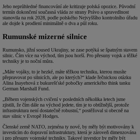
Jeho neprůhledné financování ale kritizuje polská opozice. Původní
termín dokončení současná vláda ze strany Právo a spravedlnost
stanovila na rok 2028, podle polského Nejvyššího kontrolního úřadu
ale dojde k prodlení minimálně o dva a půl roku.
Rumunské mizerné silnice
Rumunsko, jižní soused Ukrajiny, se zase potýká se špatným stavem
silnic. Čím více na východ, tím jsou horší. Pro přesuny vojsk a těžké
techniky je to noční můra.
„Máte vojáky, to je hezké, máte těžkou techniku, kterou musíte
přepravovat po silnicích, ale po kterých?“ klade řečnickou otázku
Alina Inayehová z bukurešťské pobočky amerického think tanku
German Marshall Fund.
„Během vojenských cvičení v posledních několika letech jsme
zjistili, že čím dále na východ jedete, tím je to obtížnější, protože
infrastruktura není dostatečně robustní,“ postěžoval si obecně na
stav silnic v Evropě Hodges.
Členské země NATO, zejména ty nové, by měly být motivovány k
investicím do dopravní infrastruktury, která je zároveň dimenzována
i pro přesuny vojenské techniky. Takové investice by měly být