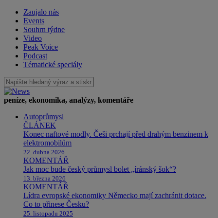
Zaujalo nás
Events
Souhrn týdne
Video
Peak Voice
Podcast
Tématické speciály
peníze, ekonomika, analýzy, komentáře
Autoprůmysl
ČLÁNEK
Konec naftové modly. Češi prchají před drahým benzinem k
elektromobilům
22. dubna 2026
KOMENTÁŘ
Jak moc bude český průmysl bolet „íránský šok“?
13. března 2026
KOMENTÁŘ
Lídra evropské ekonomiky Německo mají zachránit dotace.
Co to přinese Česku?
25. listopadu 2025