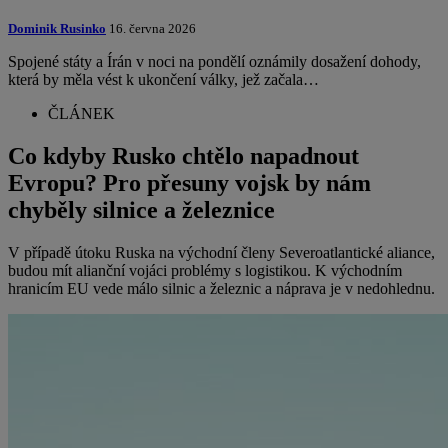
Dominik Rusinko
16. června 2026
Spojené státy a Írán v noci na pondělí oznámily dosažení dohody,
která by měla vést k ukončení války, jež začala…
ČLÁNEK
Co kdyby Rusko chtělo napadnout
Evropu? Pro přesuny vojsk by nám
chyběly silnice a železnice
V případě útoku Ruska na východní členy Severoatlantické aliance,
budou mít alianční vojáci problémy s logistikou. K východním
hranicím EU vede málo silnic a železnic a náprava je v nedohlednu.