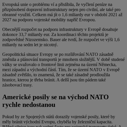
Evropská unie o problému ví a přislíbila, že vyčlení peníze na
přizpůsobení dopravní infrastruktury nejen pro civilní, ale také pro
obranné využití. Celkem má jít o 1,6 miliardy eur v období 2021 až
2027 na podporu vojenské mobility napříč Evropou.
Obecnější rozpočet na podporu infrastruktury v Evropě dosahuje
dokonce 33,7 miliardy eur. Za koordinaci těchto projektů je
zodpovědné Nizozemsko. Bauer ale tvrdí, že rozpočet ve výši 1,6
miliardy na sedm let je nicotný.
Geopolitická situace Evropy se po rozšiřování NATO zásadně
změnila a plánování transportů je mnohem složitější. V době studené
války se uvažovalo o frontové linii zejména na území Německa,
mezi západní a východní částí. Tím, že se území NATO v Evropě
zásadně zvětšilo, to znamená, že se také zásadně prodloužila
hranice, kterou je třeba bránit. A delší jsou tím pádem také
zásobovací trasy.
Americké posily se na východ NATO
rychle nedostanou
Pokud by ze Spojených států dorazily vojenské posily, které by
měly bránit východní Evropu, chyběla by železniční kapacita.
Běžné silnice jsou pak velmi často pro vojenské transporty úzké. A