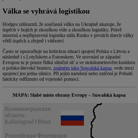
Válka se vyhrává logistikou
Hodges zdůraznil, že současná válka na Ukrajině ukazuje, že
úspěch v bojích je zkouškou vůle a zkouškou logistiky. Právě
mizerná a nepřipravená logistika stála Rusko v prvních dnech války
větší úspěch a zřejmě i vítězství.
Často se upozorňuje na kritickou situaci spojení Polska s Litvou a
následně i s Lotyšskem a Estonskem. Ve srovnání se západní
Evropou tu je pouze řídká silniční síť a ve stokilometrovém koridoru
u polsko-litevské hranice,
známém jako Suwalská kapsa
, vede mezi
spojenci jen jedna silnice. Při jejím narušení nebo zničení je Pobaltí
fakticky odříznuto od vojenské pomoci.
MAPA: Slabé místo obrany Evropy – Suwalská kapsa