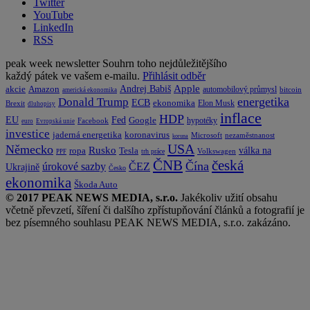
Twitter
YouTube
LinkedIn
RSS
peak week newsletter
Souhrn toho nejdůležitějšího
každý pátek ve vašem e-mailu.
Přihlásit odběr
Apple
Amazon
Andrej Babiš
akcie
automobilový průmysl
bitcoin
americká ekonomika
energetika
Donald Trump
ECB
ekonomika
Elon Musk
Brexit
dluhopisy
inflace
HDP
EU
Fed
Google
hypotéky
Facebook
euro
Evropská unie
investice
koronavirus
jaderná energetika
nezaměstnanost
Microsoft
koruna
USA
Německo
Rusko
Tesla
válka na
ropa
trh práce
Volkswagen
PPF
česká
ČNB
Čína
ČEZ
úrokové sazby
Ukrajině
Česko
ekonomika
Škoda Auto
© 2017 PEAK NEWS MEDIA, s.r.o.
Jakékoliv užití obsahu
včetně převzetí, šíření či dalšího zpřístupňování článků a fotografií je
bez písemného souhlasu PEAK NEWS MEDIA, s.r.o. zakázáno.