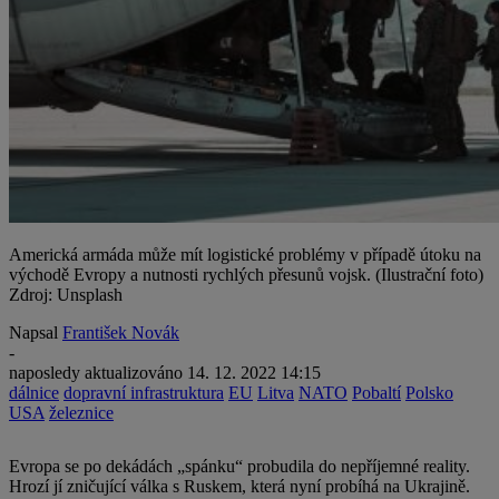
Americká armáda může mít logistické problémy v případě útoku na
východě Evropy a nutnosti rychlých přesunů vojsk. (Ilustrační foto)
Zdroj: Unsplash
Napsal
František Novák
-
naposledy aktualizováno
14. 12. 2022 14:15
dálnice
dopravní infrastruktura
EU
Litva
NATO
Pobaltí
Polsko
USA
železnice
Evropa se po dekádách „spánku“ probudila do nepříjemné reality.
Hrozí jí zničující válka s Ruskem, která nyní probíhá na Ukrajině.