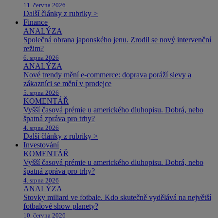
11. června 2026
Další články z rubriky >
Finance
ANALÝZA
Společná obrana japonského jenu. Zrodil se nový intervenční
režim?
6. srpna 2026
ANALÝZA
Nové trendy mění e-commerce: doprava poráží slevy a
zákazníci se mění v prodejce
5. srpna 2026
KOMENTÁŘ
Vyšší časová prémie u amerického dluhopisu. Dobrá, nebo
špatná zpráva pro trhy?
4. srpna 2026
Další články z rubriky >
Investování
KOMENTÁŘ
Vyšší časová prémie u amerického dluhopisu. Dobrá, nebo
špatná zpráva pro trhy?
4. srpna 2026
ANALÝZA
Stovky miliard ve fotbale. Kdo skutečně vydělává na největší
fotbalové show planety?
10. června 2026