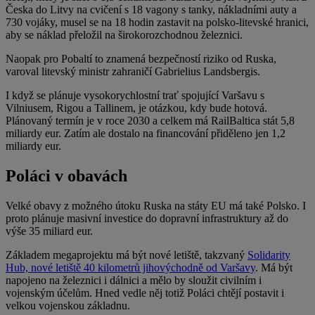
Česka do Litvy na cvičení s 18 vagony s tanky, nákladními auty a
730 vojáky, musel se na 18 hodin zastavit na polsko-litevské hranici,
aby se náklad přeložil na širokorozchodnou železnici.
Naopak pro Pobaltí to znamená bezpečností riziko od Ruska,
varoval litevský ministr zahraničí Gabrielius Landsbergis.
I když se plánuje vysokorychlostní trať spojující Varšavu s
Vilniusem, Rigou a Tallinem, je otázkou, kdy bude hotová.
Plánovaný termín je v roce 2030 a celkem má RailBaltica stát 5,8
miliardy eur. Zatím ale dostalo na financování přiděleno jen 1,2
miliardy eur.
Poláci v obavách
Velké obavy z možného útoku Ruska na státy EU má také Polsko. I
proto plánuje masivní investice do dopravní infrastruktury až do
výše 35 miliard eur.
Základem megaprojektu má být nové letiště, takzvaný
Solidarity
Hub, nové letiště 40 kilometrů jihovýchodně od Varšavy
. Má být
napojeno na železnici i dálnici a mělo by sloužit civilním i
vojenským účelům. Hned vedle něj totiž Poláci chtějí postavit i
velkou vojenskou základnu.