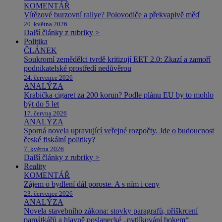
KOMENTÁŘ
Vítězové burzovní rallye? Polovodiče a překvapivě měď
20. května 2026
Další články z rubriky >
Politika
ČLÁNEK
Soukromí zemědělci tvrdě kritizují EET 2.0: Zkazí a zamoří
podnikatelské prostředí nedůvěrou
24. července 2026
ANALÝZA
Krabička cigaret za 200 korun? Podle plánu EU by to mohlo
být do 5 let
17. června 2026
ANALÝZA
Sporná novela upravující veřejné rozpočty. Jde o budoucnost
české fiskální politiky?
7. května 2026
Další články z rubriky >
Reality
KOMENTÁŘ
Zájem o bydlení dál poroste. A s ním i ceny
23. července 2026
ANALÝZA
Novela stavebního zákona: stovky paragrafů, přiškrcení
památkářů a hlavně poslanecké „pytlíkování bokem“