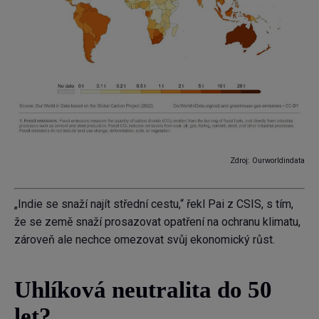
Zdroj: Ourworldindata
„Indie se snaží najít střední cestu,“ řekl Pai z CSIS, s tím,
že se země snaží prosazovat opatření na ochranu klimatu,
zároveň ale nechce omezovat svůj ekonomický růst.
Uhlíková neutralita do 50
let?