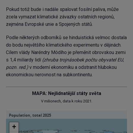
Pokud totiž bude i nadále spalovat fosilní paliva, může
zcela vymazat klimatické závazky ostatních regionů,
zejména Evropské unie a Spojených států.
Podle některých odborníků se hinduistická velmoc dostala
do bodu největšího klimatického experimentu v dějinách.
Cílem vlády Naréndry Módího je přeměnit obrovskou zemi
s 1,4 miliardy lidí
(zhruba trojnásobek počtu obyvatel EU,
pozn. red.)
v moderní ekonomiku a odstranit hlubokou
ekonomickou nerovnost na subkontinentu.
MAPA: Nejlidnatější státy světa
V milionech, data k roku 2021.