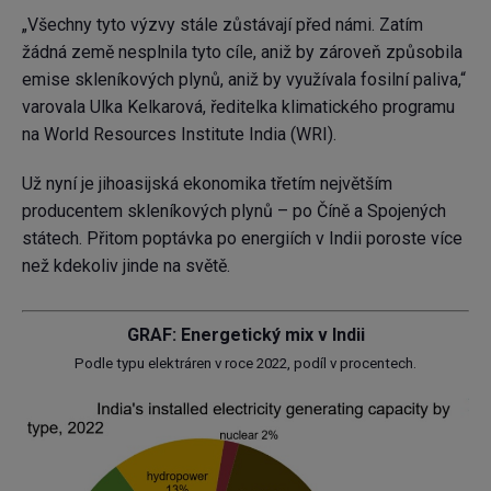
„Všechny tyto výzvy stále zůstávají před námi. Zatím
žádná země nesplnila tyto cíle, aniž by zároveň způsobila
emise skleníkových plynů, aniž by využívala fosilní paliva,“
varovala Ulka Kelkarová, ředitelka klimatického programu
na World Resources Institute India (WRI).
Už nyní je jihoasijská ekonomika třetím největším
producentem skleníkových plynů – po Číně a Spojených
státech. Přitom poptávka po energiích v Indii poroste více
než kdekoliv jinde na světě.
GRAF: Energetický mix v Indii
Podle typu elektráren v roce 2022, podíl v procentech.