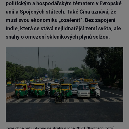
politickým a hospodářským tématem v Evropské
unii a Spojených státech. Také Čína uznává, že
musí svou ekonomiku „ozelenit“. Bez zapojení
Indie, která se stává nejlidnatější zemí světa, ale
snahy o omezení skleníkových plynů selžou.
Indie chce být uhlíkově neutrální v roce 2070. (Ilustrační foto)