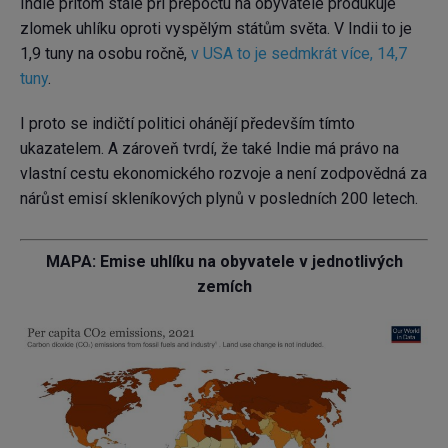
Indie přitom stále při přepočtu na obyvatele produkuje
zlomek uhlíku oproti vyspělým státům světa. V Indii to je
1,9 tuny na osobu ročně,
v USA to je sedmkrát více, 14,7
tuny
.
I proto se indičtí politici ohánějí především tímto
ukazatelem. A zároveň tvrdí, že také Indie má právo na
vlastní cestu ekonomického rozvoje a není zodpovědná za
nárůst emisí skleníkových plynů v posledních 200 letech.
MAPA: Emise uhlíku na obyvatele v jednotlivých
zemích