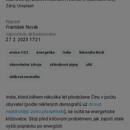
Zdroj: Unsplash
Napsal
František Novák
naposledy aktualizováno
27. 2. 2023 17:21
emise CO2
energetika
Indie
Nárendra Módí
obnovitelné zdroje
skleníkové plyny
uhlí
uhlíková neutralita
Indie, která během několika let předežene Čínu v počtu
obyvatel (podle některých demografů už
dosud
nejlidnatější zemi předehnala
), se ocitá na energetické
křižovatce. Stojí před klíčovým problémem, jak zajistí stále
vyšší poptávku po energiích.