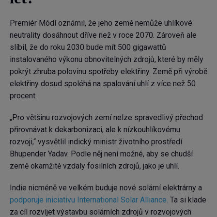
Premiér Módí oznámil, že jeho země nemůže uhlíkové
neutrality dosáhnout dříve než v roce 2070. Zároveň ale
slíbil, že do roku 2030 bude mít 500 gigawattů
instalovaného výkonu obnovitelných zdrojů, které by měly
pokrýt zhruba polovinu spotřeby elektřiny. Země při výrobě
elektřiny dosud spoléhá na spalování uhlí z více než 50
procent.
„Pro většinu rozvojových zemí nelze spravedlivý přechod
přirovnávat k dekarbonizaci, ale k nízkouhlíkovému
rozvoji,“ vysvětlil indický ministr životního prostředí
Bhupender Yadav. Podle něj není možné, aby se chudší
země okamžitě vzdaly fosilních zdrojů, jako je uhlí.
Indie nicméně ve velkém buduje nové solární elektrárny a
podporuje iniciativu International Solar Alliance.
Ta si klade
za cíl rozvíjet výstavbu solárních zdrojů v rozvojových