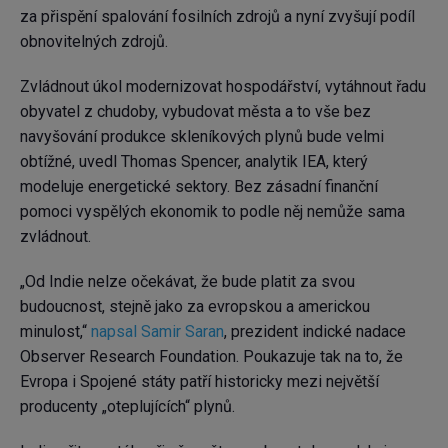
za přispění spalování fosilních zdrojů a nyní zvyšují podíl
obnovitelných zdrojů.
Zvládnout úkol modernizovat hospodářství, vytáhnout řadu
obyvatel z chudoby, vybudovat města a to vše bez
navyšování produkce skleníkových plynů bude velmi
obtížné, uvedl Thomas Spencer, analytik IEA, který
modeluje energetické sektory. Bez zásadní finanční
pomoci vyspělých ekonomik to podle něj nemůže sama
zvládnout.
„Od Indie nelze očekávat, že bude platit za svou
budoucnost, stejně jako za evropskou a americkou
minulost,“
napsal Samir Saran
, prezident indické nadace
Observer Research Foundation. Poukazuje tak na to, že
Evropa i Spojené státy patří historicky mezi největší
producenty „oteplujících“ plynů.