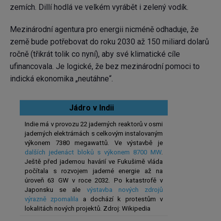
zemích. Dillí hodlá ve velkém vyrábět i zelený vodík.
Mezinárodní agentura pro energii nicméně odhaduje, že
země bude potřebovat do roku 2030 až 150 miliard dolarů
ročně (třikrát tolik co nyní), aby své klimatické cíle
ufinancovala. Je logické, že bez mezinárodní pomoci to
indická ekonomika „neutáhne“.
Jádro v Indii
Indie má v provozu 22 jaderných reaktorů v osmi
jaderných elektrárnách s celkovým instalovaným
výkonem 7380 megawattů. Ve výstavbě je
dalších jedenáct bloků s výkonem 8700 MW
.
Ještě před jadernou havárií ve Fukušimě vláda
počítala s rozvojem jaderné energie až na
úroveň 63 GW v roce 2032. Po katastrofě v
Japonsku se ale
výstavba nových zdrojů
výrazně zpomalila
a dochází k protestům v
lokalitách nových projektů. Zdroj: Wikipedia