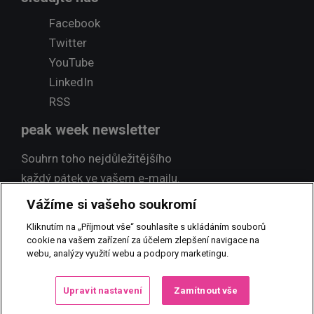
Facebook
Twitter
YouTube
LinkedIn
RSS
peak week newsletter
Souhrn toho nejdůležitějšího
každý pátek ve vašem e-mailu.
Vážíme si vašeho soukromí
Přihlásit odběr
Kliknutím na „Příjmout vše“ souhlasíte s ukládáním souborů
cookie na vašem zařízení za účelem zlepšení navigace na
webu, analýzy využití webu a podpory marketingu.
© 2017 PEAK NEWS MEDIA, s.r.o.
Jakékoliv užití obsahu včetně
Upravit nastavení
Zamítnout vše
převzetí, šíření či dalšího zpřístupňování článků a fotografií je bez
písemného souhlasu PEAK NEWS MEDIA, s.r.o. zakázáno.