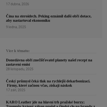
17 dubna, 2026
Čína na steroidech. Peking oznámil další obří dotace,
aby nastartoval ekonomiku
9 ledna, 2025
Více k tématu:
Donedávna obří znečišťovatel planety našel recept na
zastavení emisí
28 listopadu, 2025
Český průmysl čeká tlak na rychlejší dekarbonizaci.
Firmy, které začnou včas, získají náskok
17 září, 2025
KARO Leather jde na hlavní trh pražské burzy;
Trumpův krásný zákon prošel a čínské clo na brandy z