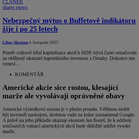
ČLÁNEK
shares
views
Nebezpečný mýtus o Buffetově indikátoru
žije i po 25 letech
Libor Akrman
4. listopadu 2025
Poměr celkové tržní kapitalizace akcií k HDP, bývá často označován
za oblíbený ukazatel legendárního investora z Omahy. Dokonce mu
vynesl…
KOMENTÁŘ
Americké akcie sice rostou, klesající
marže ale vyvolávají oprávněné obavy
Americká výsledková sezona je v plném proudu. Většinou mohli
být investoři spokojeni, drobnou vadu na kráse zaznamenal Google.
A právě na jeho příkladu ukazuje ekonom Jan Bureš, že k udržení
současných valuací amerických akcií bude důležité udržet vysoké
marže.