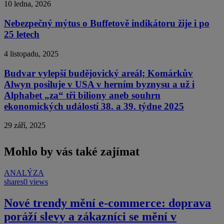
10 ledna, 2026
Nebezpečný mýtus o Buffetově indikátoru žije i po
25 letech
4 listopadu, 2025
Budvar vylepší budějovický areál; Komárkův
Alwyn posiluje v USA v herním byznysu a už i
Alphabet „za“ tři biliony aneb souhrn
ekonomických událostí 38. a 39. týdne 2025
29 září, 2025
Mohlo by vás také zajímat
ANALÝZA
shares
0 views
Nové trendy mění e-commerce: doprava
poráží slevy a zákazníci se mění v