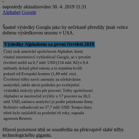
-
naposledy aktualizováno
30. 4. 2019 11:31
Alphabet
Google
Špatné výsledky Googlu jako by nečekaně přerušily jinak velice
dobrou výsledkovou sezonu v USA.
Výsledky Alphabetu za první čtvrtletí 2019
Čistý zisk americké společnosti Alphabet, která
vlastní internetový vyhledávač Google, se v prvním
čtvrtletí snížil na 6,7 mld. USD (154 mld. Kč) z 9,4
miliardy dolarů před rokem, a to zejména kvůli
pokutě od Evropské komise (1,49 mld. eur).
Čtvrtletní tržby navíc zaostaly za očekáváním
analytiků, takže akcie podniku po zveřejnění
výsledků ztrácely přes pět procent. Tržby společnosti
Alphabet se meziročně zvýšily o 17 procent na 36,3
mld. USD, zatímco analytici je podle průzkumu firmy
Refinitiv odhadovali na 37,7 mld. USD. Tempo růstu
tržeb bylo nejslabší za poslední tři roky, napsala
agentura Reuters.
Hlavní pozornost trhů se soustředila na překvapivě slabé tržby
technologického gigantu.