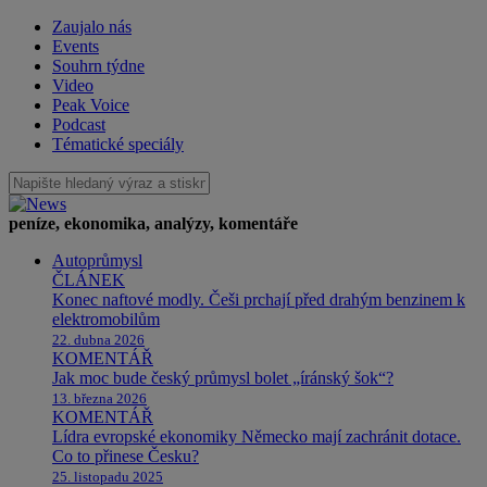
Zaujalo nás
Events
Souhrn týdne
Video
Peak Voice
Podcast
Tématické speciály
peníze, ekonomika, analýzy, komentáře
Autoprůmysl
ČLÁNEK
Konec naftové modly. Češi prchají před drahým benzinem k
elektromobilům
22. dubna 2026
KOMENTÁŘ
Jak moc bude český průmysl bolet „íránský šok“?
13. března 2026
KOMENTÁŘ
Lídra evropské ekonomiky Německo mají zachránit dotace.
Co to přinese Česku?
25. listopadu 2025