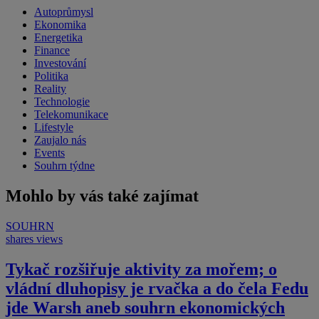
Autoprůmysl
Ekonomika
Energetika
Finance
Investování
Politika
Reality
Technologie
Telekomunikace
Lifestyle
Zaujalo nás
Events
Souhrn týdne
Mohlo by vás také zajímat
SOUHRN
shares
views
Tykač rozšiřuje aktivity za mořem; o
vládní dluhopisy je rvačka a do čela Fedu
jde Warsh aneb souhrn ekonomických