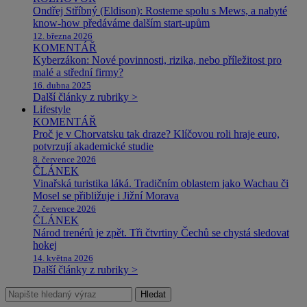
Ondřej Stříbný (Eldison): Rosteme spolu s Mews, a nabyté
know-how předáváme dalším start-upům
12. března 2026
KOMENTÁŘ
Kyberzákon: Nové povinnosti, rizika, nebo příležitost pro
malé a střední firmy?
16. dubna 2025
Další články z rubriky >
Lifestyle
KOMENTÁŘ
Proč je v Chorvatsku tak draze? Klíčovou roli hraje euro,
potvrzují akademické studie
8. července 2026
ČLÁNEK
Vinařská turistika láká. Tradičním oblastem jako Wachau či
Mosel se přibližuje i Jižní Morava
7. července 2026
ČLÁNEK
Národ trenérů je zpět. Tři čtvrtiny Čechů se chystá sledovat
hokej
14. května 2026
Další články z rubriky >
Hledat