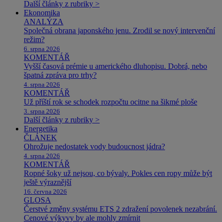
Další články z rubriky >
Ekonomika
ANALÝZA
Společná obrana japonského jenu. Zrodil se nový intervenční
režim?
6. srpna 2026
KOMENTÁŘ
Vyšší časová prémie u amerického dluhopisu. Dobrá, nebo
špatná zpráva pro trhy?
4. srpna 2026
KOMENTÁŘ
Už příští rok se schodek rozpočtu ocitne na šikmé ploše
3. srpna 2026
Další články z rubriky >
Energetika
ČLÁNEK
Ohrožuje nedostatek vody budoucnost jádra?
4. srpna 2026
KOMENTÁŘ
Ropné šoky už nejsou, co bývaly. Pokles cen ropy může být
ještě výraznější
16. června 2026
GLOSA
Čerstvé změny systému ETS 2 zdražení povolenek nezabrání.
Cenové výkyvy by ale mohly zmírnit