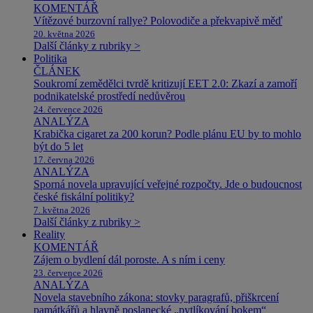
KOMENTÁŘ
Vítězové burzovní rallye? Polovodiče a překvapivě měď
20. května 2026
Další články z rubriky >
Politika
ČLÁNEK
Soukromí zemědělci tvrdě kritizují EET 2.0: Zkazí a zamoří
podnikatelské prostředí nedůvěrou
24. července 2026
ANALÝZA
Krabička cigaret za 200 korun? Podle plánu EU by to mohlo
být do 5 let
17. června 2026
ANALÝZA
Sporná novela upravující veřejné rozpočty. Jde o budoucnost
české fiskální politiky?
7. května 2026
Další články z rubriky >
Reality
KOMENTÁŘ
Zájem o bydlení dál poroste. A s ním i ceny
23. července 2026
ANALÝZA
Novela stavebního zákona: stovky paragrafů, přiškrcení
památkářů a hlavně poslanecké „pytlíkování bokem“