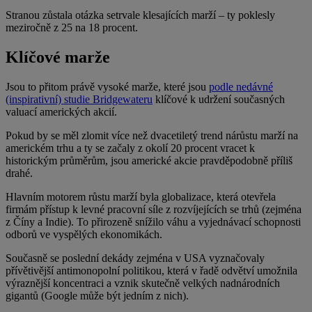
Stranou zůstala otázka setrvale klesajících marží – ty poklesly
meziročně z 25 na 18 procent.
Klíčové marže
Jsou to přitom právě vysoké marže, které jsou
podle nedávné
(inspirativní) studie Bridgewateru
klíčové k udržení současných
valuací amerických akcií.
Pokud by se měl zlomit více než dvacetiletý trend nárůstu marží na
americkém trhu a ty se začaly z okolí 20 procent vracet k
historickým průměrům, jsou americké akcie pravděpodobně příliš
drahé.
Hlavním motorem růstu marží byla globalizace, která otevřela
firmám přístup k levné pracovní síle z rozvíjejících se trhů (zejména
z Číny a Indie). To přirozeně snížilo váhu a vyjednávací schopnosti
odborů ve vyspělých ekonomikách.
Současně se poslední dekády zejména v USA vyznačovaly
přívětivější antimonopolní politikou, která v řadě odvětví umožnila
výraznější koncentraci a vznik skutečně velkých nadnárodních
gigantů (Google může být jedním z nich).