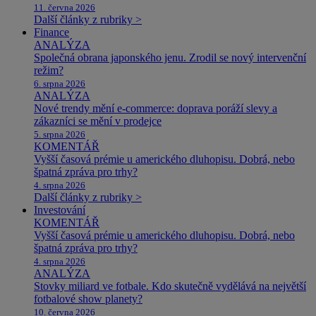
11. června 2026
Další články z rubriky >
Finance
ANALÝZA
Společná obrana japonského jenu. Zrodil se nový intervenční
režim?
6. srpna 2026
ANALÝZA
Nové trendy mění e-commerce: doprava poráží slevy a
zákazníci se mění v prodejce
5. srpna 2026
KOMENTÁŘ
Vyšší časová prémie u amerického dluhopisu. Dobrá, nebo
špatná zpráva pro trhy?
4. srpna 2026
Další články z rubriky >
Investování
KOMENTÁŘ
Vyšší časová prémie u amerického dluhopisu. Dobrá, nebo
špatná zpráva pro trhy?
4. srpna 2026
ANALÝZA
Stovky miliard ve fotbale. Kdo skutečně vydělává na největší
fotbalové show planety?
10. června 2026