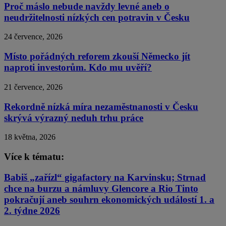
Proč máslo nebude navždy levné aneb o
neudržitelnosti nízkých cen potravin v Česku
24 července, 2026
Místo pořádných reforem zkouší Německo jít
naproti investorům. Kdo mu uvěří?
21 července, 2026
Rekordně nízká míra nezaměstnanosti v Česku
skrývá výrazný neduh trhu práce
18 května, 2026
Více k tématu:
Babiš „zařízl“ gigafactory na Karvinsku; Strnad
chce na burzu a námluvy Glencore a Rio Tinto
pokračují aneb souhrn ekonomických událostí 1. a
2. týdne 2026