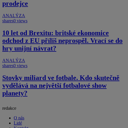
prodejce
ANALÝZA
shares
0 views
10 let od Brexitu: britské ekonomice
odchod z EU příliš neprospěl. Vrací se do
hry unijní návrat?
ANALÝZA
shares
0 views
Stovky miliard ve fotbale. Kdo skutečně
vydělává na největší fotbalové show
planety?
redakce
O nás
Lidé