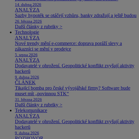
14. dubna 2026
ANALÝZA
Sazby hypoték se otáčejí vzhůru, banky zdražují a ještě budou
26. března 2026
Další články z rubriky >
Technologie
ANALÝZA
Nové trendy mění e-commerce: doprava poráží slevy a
zákazníci se mění v prodejce
5. srpna 2026
ANALÝZA
Dodavatelé v ohrožení. Geopolitické konflikt zvyšují aktivity
hackerů
9. dubna 2026
ČLÁNEK
Tikající bomba pro české vývojářské firmy? Software bude
muset mít „povinnou STK“
31. března 2026
Další články z rubriky >
Telekomunikace
ANALÝZA
Dodavatelé v ohrožení. Geopolitické konflikt zvyšují aktivity
hackerů
9. dubna 2026
ROZHOVOR