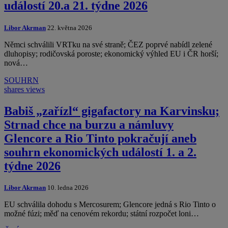
událostí 20.a 21. týdne 2026
Libor Akrman
22. května 2026
Němci schválili VRTku na své straně; ČEZ poprvé nabídl zelené
dluhopisy; rodičovská poroste; ekonomický výhled EU i ČR horší;
nová…
SOUHRN
shares
views
Babiš „zařízl“ gigafactory na Karvinsku;
Strnad chce na burzu a námluvy
Glencore a Rio Tinto pokračují aneb
souhrn ekonomických událostí 1. a 2.
týdne 2026
Libor Akrman
10. ledna 2026
EU schválila dohodu s Mercosurem; Glencore jedná s Rio Tinto o
možné fúzi; měď na cenovém rekordu; státní rozpočet loni…