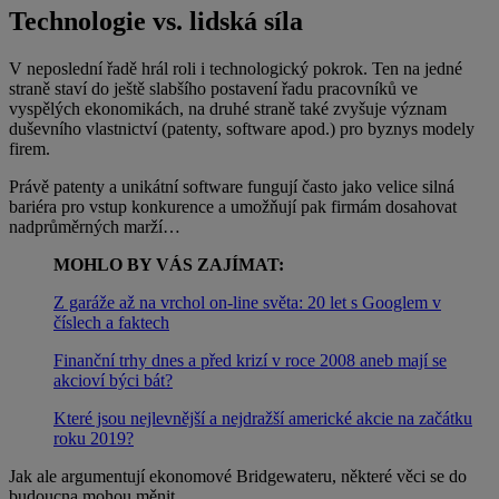
Technologie vs. lidská síla
V neposlední řadě hrál roli i technologický pokrok. Ten na jedné
straně staví do ještě slabšího postavení řadu pracovníků ve
vyspělých ekonomikách, na druhé straně také zvyšuje význam
duševního vlastnictví (patenty, software apod.) pro byznys modely
firem.
Právě patenty a unikátní software fungují často jako velice silná
bariéra pro vstup konkurence a umožňují pak firmám dosahovat
nadprůměrných marží…
MOHLO BY VÁS ZAJÍMAT:
Z garáže až na vrchol on-line světa: 20 let s Googlem v
číslech a faktech
Finanční trhy dnes a před krizí v roce 2008 aneb mají se
akcioví býci bát?
Které jsou nejlevnější a nejdražší americké akcie na začátku
roku 2019?
Jak ale argumentují ekonomové Bridgewateru, některé věci se do
budoucna mohou měnit…