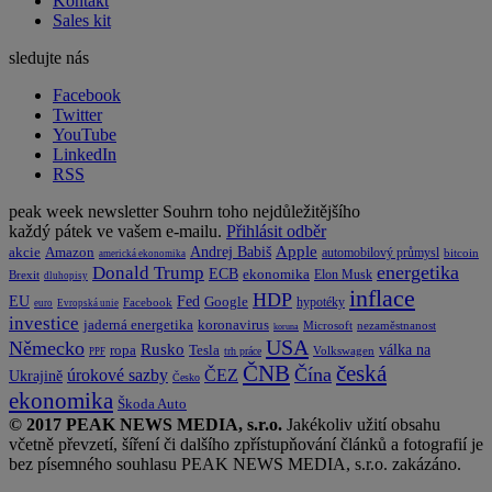
Kontakt
Sales kit
sledujte nás
Facebook
Twitter
YouTube
LinkedIn
RSS
peak week newsletter
Souhrn toho nejdůležitějšího
každý pátek ve vašem e-mailu.
Přihlásit odběr
Apple
Amazon
Andrej Babiš
akcie
automobilový průmysl
bitcoin
americká ekonomika
energetika
Donald Trump
ECB
ekonomika
Elon Musk
Brexit
dluhopisy
inflace
HDP
EU
Fed
Google
hypotéky
Facebook
euro
Evropská unie
investice
koronavirus
jaderná energetika
nezaměstnanost
Microsoft
koruna
USA
Německo
Rusko
Tesla
válka na
ropa
trh práce
Volkswagen
PPF
česká
ČNB
Čína
ČEZ
úrokové sazby
Ukrajině
Česko
ekonomika
Škoda Auto
© 2017 PEAK NEWS MEDIA, s.r.o.
Jakékoliv užití obsahu
včetně převzetí, šíření či dalšího zpřístupňování článků a fotografií je
bez písemného souhlasu PEAK NEWS MEDIA, s.r.o. zakázáno.