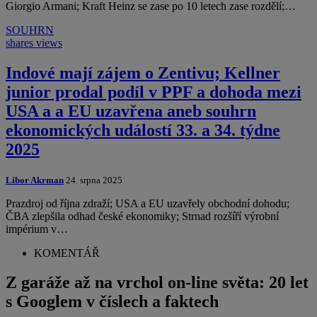
Giorgio Armani; Kraft Heinz se zase po 10 letech zase rozdělí;…
SOUHRN
shares
views
Indové mají zájem o Zentivu; Kellner
junior prodal podíl v PPF a dohoda mezi
USA a a EU uzavřena aneb souhrn
ekonomických událostí 33. a 34. týdne
2025
Libor Akrman
24. srpna 2025
Prazdroj od října zdraží; USA a EU uzavřely obchodní dohodu;
ČBA zlepšila odhad české ekonomiky; Strnad rozšíří výrobní
impérium v…
KOMENTÁŘ
Z garáže až na vrchol on-line světa: 20 let
s Googlem v číslech a faktech