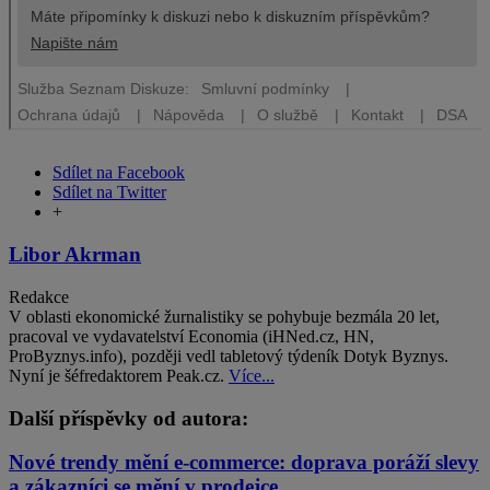
Sdílet na Facebook
Sdílet na Twitter
+
Libor Akrman
Redakce
V oblasti ekonomické žurnalistiky se pohybuje bezmála 20 let,
pracoval ve vydavatelství Economia (iHNed.cz, HN,
ProByznys.info), později vedl tabletový týdeník Dotyk Byznys.
Nyní je šéfredaktorem Peak.cz.
Více...
Další příspěvky od autora:
Nové trendy mění e-commerce: doprava poráží slevy
a zákazníci se mění v prodejce