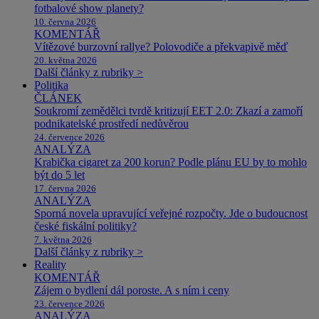
fotbalové show planety?
10. června 2026
KOMENTÁŘ
Vítězové burzovní rallye? Polovodiče a překvapivě měď
20. května 2026
Další články z rubriky >
Politika
ČLÁNEK
Soukromí zemědělci tvrdě kritizují EET 2.0: Zkazí a zamoří
podnikatelské prostředí nedůvěrou
24. července 2026
ANALÝZA
Krabička cigaret za 200 korun? Podle plánu EU by to mohlo
být do 5 let
17. června 2026
ANALÝZA
Sporná novela upravující veřejné rozpočty. Jde o budoucnost
české fiskální politiky?
7. května 2026
Další články z rubriky >
Reality
KOMENTÁŘ
Zájem o bydlení dál poroste. A s ním i ceny
23. července 2026
ANALÝZA