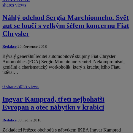
shares
views
Náhlý odchod Sergia Marchionneho. Svět
aut se loučí s velkým šéfem koncernu Fiat
Chrysler
Redakce
25. července 2018
Bývalý generální ředitel automobilové skupiny Fiat Chrysler
Automobiles (FCA) Sergio Marchionne zemřel. Nekompromisní,
geniální a charismatický workoholik, který z krachujícího Fiatu
udělal…
0 shares
5055 views
Ingvar Kamprad, třetí nejbohatší
Evropan a otec nábytku v krabici
Redakce
30. ledna 2018
Zakladatel řetězce obchodů s nábytkem IKEA Ingvar Kamprad