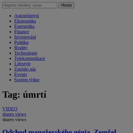
Hledat
Autoprůmysl
Ekonomika
Energetika
Finance
Investování
Politika
Reality
Technologie
Telekomunikace
Lifestyle
Zaujalo nás
Events
Souhrn týdne
Tag: úmrtí
VIDEO
shares
views
shares
views
Odchod manažerského génia. Zemřel