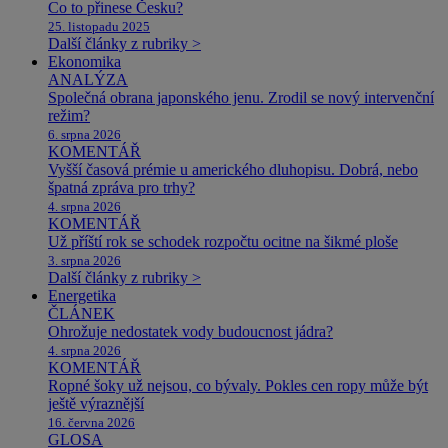
Co to přinese Česku?
25. listopadu 2025
Další články z rubriky >
Ekonomika
ANALÝZA
Společná obrana japonského jenu. Zrodil se nový intervenční
režim?
6. srpna 2026
KOMENTÁŘ
Vyšší časová prémie u amerického dluhopisu. Dobrá, nebo
špatná zpráva pro trhy?
4. srpna 2026
KOMENTÁŘ
Už příští rok se schodek rozpočtu ocitne na šikmé ploše
3. srpna 2026
Další články z rubriky >
Energetika
ČLÁNEK
Ohrožuje nedostatek vody budoucnost jádra?
4. srpna 2026
KOMENTÁŘ
Ropné šoky už nejsou, co bývaly. Pokles cen ropy může být
ještě výraznější
16. června 2026
GLOSA