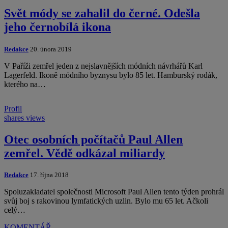
Svět módy se zahalil do černé. Odešla
jeho černobílá ikona
Redakce
20. února 2019
V Paříži zemřel jeden z nejslavnějších módních návrhářů Karl
Lagerfeld. Ikoně módního byznysu bylo 85 let. Hamburský rodák,
kterého na…
Profil
shares
views
Otec osobních počítačů Paul Allen
zemřel. Vědě odkázal miliardy
Redakce
17. října 2018
Spoluzakladatel společnosti Microsoft Paul Allen tento týden prohrál
svůj boj s rakovinou lymfatických uzlin. Bylo mu 65 let. Ačkoli
celý…
KOMENTÁŘ