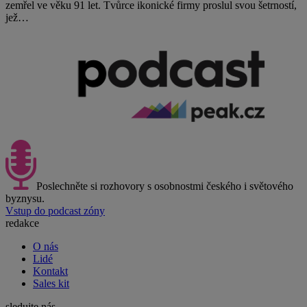
zemřel ve věku 91 let. Tvůrce ikonické firmy proslul svou šetrností,
jež…
Poslechněte si rozhovory s osobnostmi českého i světového
byznysu.
Vstup do podcast zóny
redakce
O nás
Lidé
Kontakt
Sales kit
sledujte nás