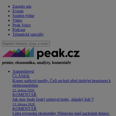
Zaujalo nás
Events
Souhrn týdne
Video
Peak Voice
Podcast
Tématické speciály
peníze, ekonomika, analýzy, komentáře
Autoprůmysl
ČLÁNEK
Konec naftové modly. Češi prchají před drahým benzinem k
elektromobilům
22. dubna 2026
KOMENTÁŘ
Jak moc bude český průmysl bolet „íránský šok“?
13. března 2026
KOMENTÁŘ
Lídra evropské ekonomiky Německo mají zachránit dotace.