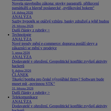
Novela stavebního zákona: stovky paragrafů, přiškrcení
památkářů a hlavně poslanecké „pytlíkování bokem“
14. dubna 2026
ANALÝZA
Sazby hypoték se otáčejí vzhůru, banky zdražují a ještě budou
26. března 2026
Další články z rubriky >
Technologie
ANALÝZA
Nové trendy mění e-commerce: doprava poráží slevy a
zákazníci se mění v prodejce
5. srpna 2026
ANALÝZA
Dodavatelé v ohrožení. Geopolitické konflikt zvyšují aktivity
hackerů
9. dubna 2026
ČLÁNEK
Tikající bomba pro české vývojářské firmy? Software bude
muset mít „povinnou STK“
31. března 2026
Další články z rubriky >
Telekomunikace
ANALÝZA
Dodavatelé v ohrožení. Geopolitické konflikt zvyšují aktivity
hackerů