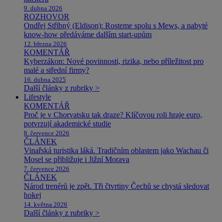
9. dubna 2026
ROZHOVOR
Ondřej Stříbný (Eldison): Rosteme spolu s Mews, a nabyté
know-how předáváme dalším start-upům
12. března 2026
KOMENTÁŘ
Kyberzákon: Nové povinnosti, rizika, nebo příležitost pro
malé a střední firmy?
16. dubna 2025
Další články z rubriky >
Lifestyle
KOMENTÁŘ
Proč je v Chorvatsku tak draze? Klíčovou roli hraje euro,
potvrzují akademické studie
8. července 2026
ČLÁNEK
Vinařská turistika láká. Tradičním oblastem jako Wachau či
Mosel se přibližuje i Jižní Morava
7. července 2026
ČLÁNEK
Národ trenérů je zpět. Tři čtvrtiny Čechů se chystá sledovat
hokej
14. května 2026
Další články z rubriky >