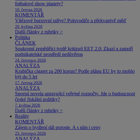
fotbalové show planety?
10. června 2026
KOMENTÁŘ
Vítězové burzovní rallye? Polovodiče a překvapivě měď
20. května 2026
Další články z rubriky >
Politika
ČLÁNEK
Soukromí zemědělci tvrdě kritizují EET 2.0: Zkazí a zamoří
podnikatelské prostředí nedůvěrou
24. července 2026
ANALÝZA
Krabička cigaret za 200 korun? Podle plánu EU by to mohlo
být do 5 let
17. června 2026
ANALÝZA
Sporná novela upravující veřejné rozpočty. Jde o budoucnost
české fiskální politiky?
7. května 2026
Další články z rubriky >
Reality
KOMENTÁŘ
Zájem o bydlení dál poroste. A s ním i ceny
23. července 2026
ANALÝZA