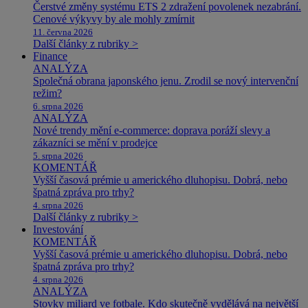
Čerstvé změny systému ETS 2 zdražení povolenek nezabrání.
Cenové výkyvy by ale mohly zmírnit
11. června 2026
Další články z rubriky >
Finance
ANALÝZA
Společná obrana japonského jenu. Zrodil se nový intervenční
režim?
6. srpna 2026
ANALÝZA
Nové trendy mění e-commerce: doprava poráží slevy a
zákazníci se mění v prodejce
5. srpna 2026
KOMENTÁŘ
Vyšší časová prémie u amerického dluhopisu. Dobrá, nebo
špatná zpráva pro trhy?
4. srpna 2026
Další články z rubriky >
Investování
KOMENTÁŘ
Vyšší časová prémie u amerického dluhopisu. Dobrá, nebo
špatná zpráva pro trhy?
4. srpna 2026
ANALÝZA
Stovky miliard ve fotbale. Kdo skutečně vydělává na největší