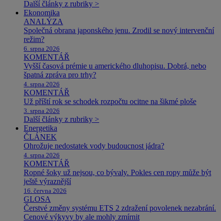
Další články z rubriky >
Ekonomika
ANALÝZA
Společná obrana japonského jenu. Zrodil se nový intervenční
režim?
6. srpna 2026
KOMENTÁŘ
Vyšší časová prémie u amerického dluhopisu. Dobrá, nebo
špatná zpráva pro trhy?
4. srpna 2026
KOMENTÁŘ
Už příští rok se schodek rozpočtu ocitne na šikmé ploše
3. srpna 2026
Další články z rubriky >
Energetika
ČLÁNEK
Ohrožuje nedostatek vody budoucnost jádra?
4. srpna 2026
KOMENTÁŘ
Ropné šoky už nejsou, co bývaly. Pokles cen ropy může být
ještě výraznější
16. června 2026
GLOSA
Čerstvé změny systému ETS 2 zdražení povolenek nezabrání.
Cenové výkyvy by ale mohly zmírnit