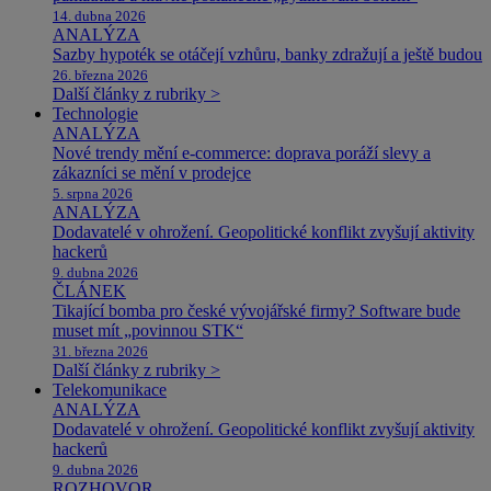
14. dubna 2026
ANALÝZA
Sazby hypoték se otáčejí vzhůru, banky zdražují a ještě budou
26. března 2026
Další články z rubriky >
Technologie
ANALÝZA
Nové trendy mění e-commerce: doprava poráží slevy a
zákazníci se mění v prodejce
5. srpna 2026
ANALÝZA
Dodavatelé v ohrožení. Geopolitické konflikt zvyšují aktivity
hackerů
9. dubna 2026
ČLÁNEK
Tikající bomba pro české vývojářské firmy? Software bude
muset mít „povinnou STK“
31. března 2026
Další články z rubriky >
Telekomunikace
ANALÝZA
Dodavatelé v ohrožení. Geopolitické konflikt zvyšují aktivity
hackerů
9. dubna 2026
ROZHOVOR