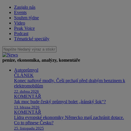
Zaujalo nás
Events
Souhrn týdne
Video
Peak Voice
Podcast
Tématické speciály
peníze, ekonomika, analýzy, komentáře
Autoprůmysl
ČLÁNEK
Konec naftové modly. Češi prchají před drahým benzinem k
elektromobilům
22. dubna 2026
KOMENTÁŘ
Jak moc bude český průmysl bolet „íránský šok“?
13. března 2026
KOMENTÁŘ
Lídra evropské ekonomiky Německo mají zachránit dotace.
Co to přinese Česku?
25. listopadu 2025