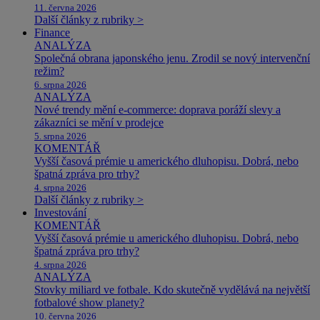
11. června 2026
Další články z rubriky >
Finance
ANALÝZA
Společná obrana japonského jenu. Zrodil se nový intervenční
režim?
6. srpna 2026
ANALÝZA
Nové trendy mění e-commerce: doprava poráží slevy a
zákazníci se mění v prodejce
5. srpna 2026
KOMENTÁŘ
Vyšší časová prémie u amerického dluhopisu. Dobrá, nebo
špatná zpráva pro trhy?
4. srpna 2026
Další články z rubriky >
Investování
KOMENTÁŘ
Vyšší časová prémie u amerického dluhopisu. Dobrá, nebo
špatná zpráva pro trhy?
4. srpna 2026
ANALÝZA
Stovky miliard ve fotbale. Kdo skutečně vydělává na největší
fotbalové show planety?
10. června 2026