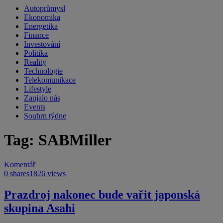
Autoprůmysl
Ekonomika
Energetika
Finance
Investování
Politika
Reality
Technologie
Telekomunikace
Lifestyle
Zaujalo nás
Events
Souhrn týdne
Tag: SABMiller
Komentář
0 shares
1826 views
Prazdroj nakonec bude vařit japonská
skupina Asahi