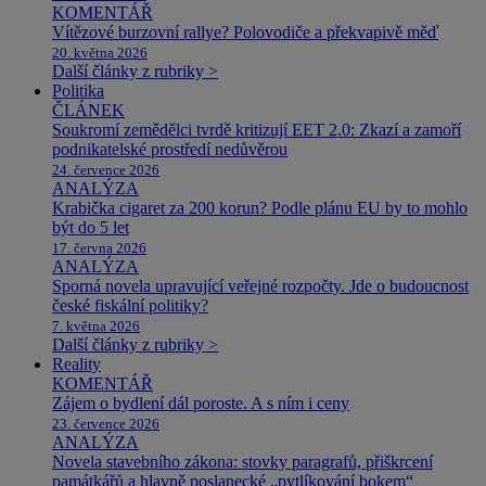
KOMENTÁŘ
Vítězové burzovní rallye? Polovodiče a překvapivě měď
20. května 2026
Další články z rubriky >
Politika
ČLÁNEK
Soukromí zemědělci tvrdě kritizují EET 2.0: Zkazí a zamoří
podnikatelské prostředí nedůvěrou
24. července 2026
ANALÝZA
Krabička cigaret za 200 korun? Podle plánu EU by to mohlo
být do 5 let
17. června 2026
ANALÝZA
Sporná novela upravující veřejné rozpočty. Jde o budoucnost
české fiskální politiky?
7. května 2026
Další články z rubriky >
Reality
KOMENTÁŘ
Zájem o bydlení dál poroste. A s ním i ceny
23. července 2026
ANALÝZA
Novela stavebního zákona: stovky paragrafů, přiškrcení
památkářů a hlavně poslanecké „pytlíkování bokem“