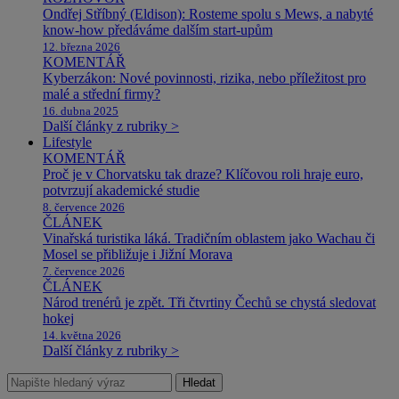
Ondřej Stříbný (Eldison): Rosteme spolu s Mews, a nabyté
know-how předáváme dalším start-upům
12. března 2026
KOMENTÁŘ
Kyberzákon: Nové povinnosti, rizika, nebo příležitost pro
malé a střední firmy?
16. dubna 2025
Další články z rubriky >
Lifestyle
KOMENTÁŘ
Proč je v Chorvatsku tak draze? Klíčovou roli hraje euro,
potvrzují akademické studie
8. července 2026
ČLÁNEK
Vinařská turistika láká. Tradičním oblastem jako Wachau či
Mosel se přibližuje i Jižní Morava
7. července 2026
ČLÁNEK
Národ trenérů je zpět. Tři čtvrtiny Čechů se chystá sledovat
hokej
14. května 2026
Další články z rubriky >
Hledat