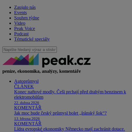
Zaujalo nás
Events
Souhrn týdne
Video
Peak Voice
Podcast
Tématické speciály
peníze, ekonomika, analýzy, komentáře
Autoprůmysl
ČLÁNEK
Konec naftové modly. Češi prchají před drahým benzinem k
elektromobilům
22. dubna 2026
KOMENTÁŘ
Jak moc bude český průmysl bolet „íránský šok“?
13. března 2026
KOMENTÁŘ
Lídra evropské ekonomiky Německo mají zachránit dotace.