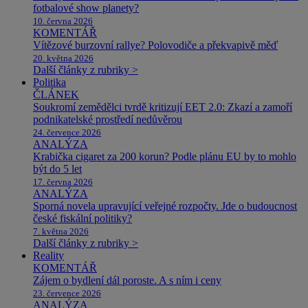
fotbalové show planety?
10. června 2026
KOMENTÁŘ
Vítězové burzovní rallye? Polovodiče a překvapivě měď
20. května 2026
Další články z rubriky >
Politika
ČLÁNEK
Soukromí zemědělci tvrdě kritizují EET 2.0: Zkazí a zamoří
podnikatelské prostředí nedůvěrou
24. července 2026
ANALÝZA
Krabička cigaret za 200 korun? Podle plánu EU by to mohlo
být do 5 let
17. června 2026
ANALÝZA
Sporná novela upravující veřejné rozpočty. Jde o budoucnost
české fiskální politiky?
7. května 2026
Další články z rubriky >
Reality
KOMENTÁŘ
Zájem o bydlení dál poroste. A s ním i ceny
23. července 2026
ANALÝZA