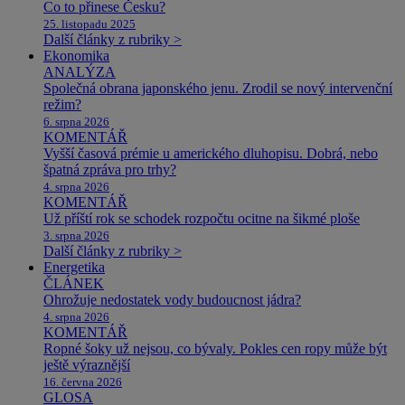
Co to přinese Česku?
25. listopadu 2025
Další články z rubriky >
Ekonomika
ANALÝZA
Společná obrana japonského jenu. Zrodil se nový intervenční
režim?
6. srpna 2026
KOMENTÁŘ
Vyšší časová prémie u amerického dluhopisu. Dobrá, nebo
špatná zpráva pro trhy?
4. srpna 2026
KOMENTÁŘ
Už příští rok se schodek rozpočtu ocitne na šikmé ploše
3. srpna 2026
Další články z rubriky >
Energetika
ČLÁNEK
Ohrožuje nedostatek vody budoucnost jádra?
4. srpna 2026
KOMENTÁŘ
Ropné šoky už nejsou, co bývaly. Pokles cen ropy může být
ještě výraznější
16. června 2026
GLOSA