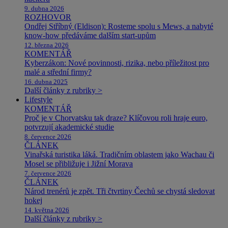
9. dubna 2026
ROZHOVOR
Ondřej Stříbný (Eldison): Rosteme spolu s Mews, a nabyté
know-how předáváme dalším start-upům
12. března 2026
KOMENTÁŘ
Kyberzákon: Nové povinnosti, rizika, nebo příležitost pro
malé a střední firmy?
16. dubna 2025
Další články z rubriky >
Lifestyle
KOMENTÁŘ
Proč je v Chorvatsku tak draze? Klíčovou roli hraje euro,
potvrzují akademické studie
8. července 2026
ČLÁNEK
Vinařská turistika láká. Tradičním oblastem jako Wachau či
Mosel se přibližuje i Jižní Morava
7. července 2026
ČLÁNEK
Národ trenérů je zpět. Tři čtvrtiny Čechů se chystá sledovat
hokej
14. května 2026
Další články z rubriky >