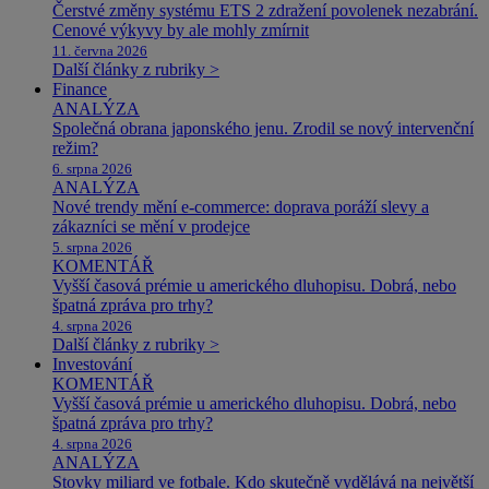
Čerstvé změny systému ETS 2 zdražení povolenek nezabrání.
Cenové výkyvy by ale mohly zmírnit
11. června 2026
Další články z rubriky >
Finance
ANALÝZA
Společná obrana japonského jenu. Zrodil se nový intervenční
režim?
6. srpna 2026
ANALÝZA
Nové trendy mění e-commerce: doprava poráží slevy a
zákazníci se mění v prodejce
5. srpna 2026
KOMENTÁŘ
Vyšší časová prémie u amerického dluhopisu. Dobrá, nebo
špatná zpráva pro trhy?
4. srpna 2026
Další články z rubriky >
Investování
KOMENTÁŘ
Vyšší časová prémie u amerického dluhopisu. Dobrá, nebo
špatná zpráva pro trhy?
4. srpna 2026
ANALÝZA
Stovky miliard ve fotbale. Kdo skutečně vydělává na největší