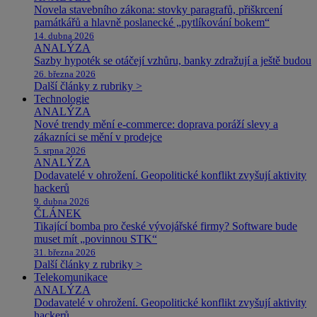
Novela stavebního zákona: stovky paragrafů, přiškrcení
památkářů a hlavně poslanecké „pytlíkování bokem“
14. dubna 2026
ANALÝZA
Sazby hypoték se otáčejí vzhůru, banky zdražují a ještě budou
26. března 2026
Další články z rubriky >
Technologie
ANALÝZA
Nové trendy mění e-commerce: doprava poráží slevy a
zákazníci se mění v prodejce
5. srpna 2026
ANALÝZA
Dodavatelé v ohrožení. Geopolitické konflikt zvyšují aktivity
hackerů
9. dubna 2026
ČLÁNEK
Tikající bomba pro české vývojářské firmy? Software bude
muset mít „povinnou STK“
31. března 2026
Další články z rubriky >
Telekomunikace
ANALÝZA
Dodavatelé v ohrožení. Geopolitické konflikt zvyšují aktivity
hackerů