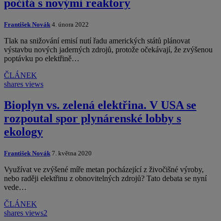
počítá s novými reaktory
František Novák
4. února 2022
Tlak na snižování emisí nutí řadu amerických států plánovat
výstavbu nových jaderných zdrojů, protože očekávají, že zvýšenou
poptávku po elektřině…
ČLÁNEK
shares
views
Bioplyn vs. zelená elektřina. V USA se
rozpoutal spor plynárenské lobby s
ekology
František Novák
7. května 2020
Využívat ve zvýšené míře metan pocházející z živočišné výroby,
nebo raději elektřinu z obnovitelných zdrojů? Tato debata se nyní
vede…
ČLÁNEK
shares
views
2