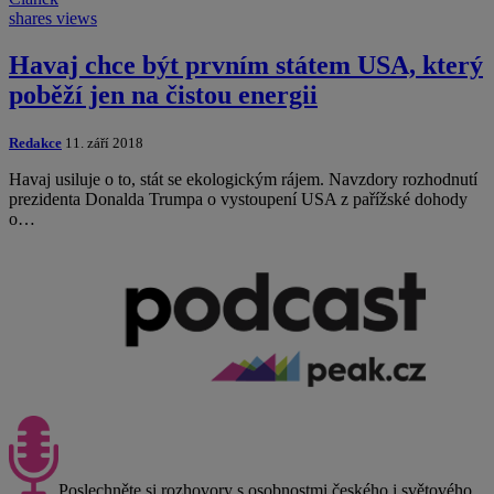
shares
views
Havaj chce být prvním státem USA, který
poběží jen na čistou energii
Redakce
11. září 2018
Havaj usiluje o to, stát se ekologickým rájem. Navzdory rozhodnutí
prezidenta Donalda Trumpa o vystoupení USA z pařížské dohody
o…
Poslechněte si rozhovory s osobnostmi českého i světového