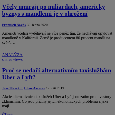
Včely umírají po miliardách, americký
byznys s mandlemi je v ohrožení
František Novák
30. ledna 2020
Američtí včelaři vydělávají nejvíce peněz tím, že nechávají opylovat
mandloně v Kalifornii. Země je producentem 80 procent mandlí na
světě.…
ANALÝZA
shares
views
Proč se nedaří alternativním taxislužbám
Uber a Lyft?
Josef Navrátil
,
Libor Akrman
12. září 2019
Akcie alternativních taxislužeb Uber a Lyft jsou zatím pro investory
zklamáním. Co jsou příčiny jejich ekonomických problémů a jaké
mají…
Článek