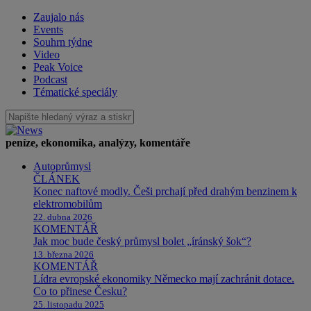
Zaujalo nás
Events
Souhrn týdne
Video
Peak Voice
Podcast
Tématické speciály
peníze, ekonomika, analýzy, komentáře
Autoprůmysl
ČLÁNEK
Konec naftové modly. Češi prchají před drahým benzinem k
elektromobilům
22. dubna 2026
KOMENTÁŘ
Jak moc bude český průmysl bolet „íránský šok“?
13. března 2026
KOMENTÁŘ
Lídra evropské ekonomiky Německo mají zachránit dotace.
Co to přinese Česku?
25. listopadu 2025