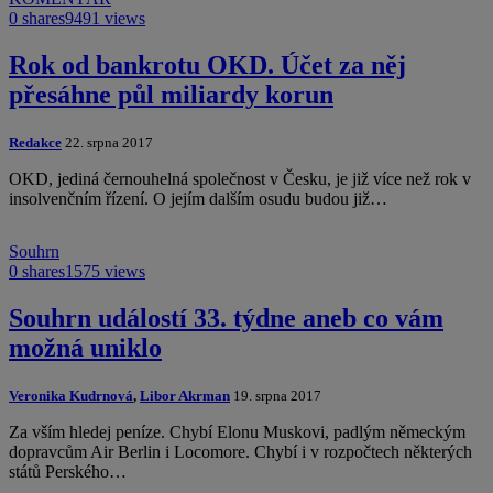
0 shares
9491 views
Rok od bankrotu OKD. Účet za něj
přesáhne půl miliardy korun
Redakce
22. srpna 2017
OKD, jediná černouhelná společnost v Česku, je již více než rok v
insolvenčním řízení. O jejím dalším osudu budou již…
Souhrn
0 shares
1575 views
Souhrn událostí 33. týdne aneb co vám
možná uniklo
Veronika Kudrnová
,
Libor Akrman
19. srpna 2017
Za vším hledej peníze. Chybí Elonu Muskovi, padlým německým
dopravcům Air Berlin i Locomore. Chybí i v rozpočtech některých
států Perského…