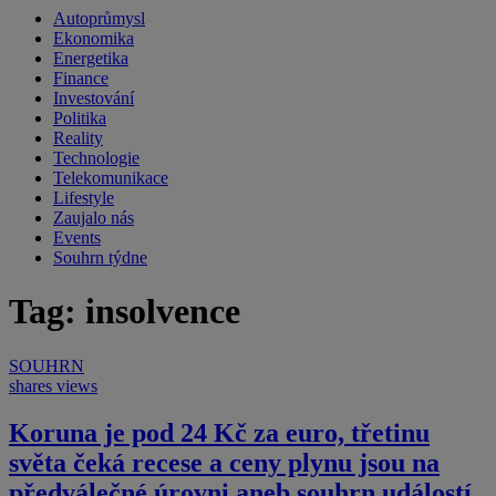
Autoprůmysl
Ekonomika
Energetika
Finance
Investování
Politika
Reality
Technologie
Telekomunikace
Lifestyle
Zaujalo nás
Events
Souhrn týdne
Tag: insolvence
SOUHRN
shares
views
Koruna je pod 24 Kč za euro, třetinu
světa čeká recese a ceny plynu jsou na
předválečné úrovni aneb souhrn událostí