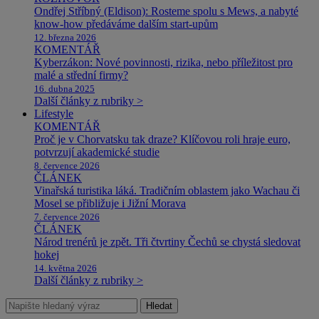
Ondřej Stříbný (Eldison): Rosteme spolu s Mews, a nabyté
know-how předáváme dalším start-upům
12. března 2026
KOMENTÁŘ
Kyberzákon: Nové povinnosti, rizika, nebo příležitost pro
malé a střední firmy?
16. dubna 2025
Další články z rubriky >
Lifestyle
KOMENTÁŘ
Proč je v Chorvatsku tak draze? Klíčovou roli hraje euro,
potvrzují akademické studie
8. července 2026
ČLÁNEK
Vinařská turistika láká. Tradičním oblastem jako Wachau či
Mosel se přibližuje i Jižní Morava
7. července 2026
ČLÁNEK
Národ trenérů je zpět. Tři čtvrtiny Čechů se chystá sledovat
hokej
14. května 2026
Další články z rubriky >
Hledat