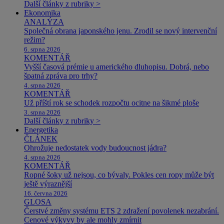
Další články z rubriky >
Ekonomika
ANALÝZA
Společná obrana japonského jenu. Zrodil se nový intervenční
režim?
6. srpna 2026
KOMENTÁŘ
Vyšší časová prémie u amerického dluhopisu. Dobrá, nebo
špatná zpráva pro trhy?
4. srpna 2026
KOMENTÁŘ
Už příští rok se schodek rozpočtu ocitne na šikmé ploše
3. srpna 2026
Další články z rubriky >
Energetika
ČLÁNEK
Ohrožuje nedostatek vody budoucnost jádra?
4. srpna 2026
KOMENTÁŘ
Ropné šoky už nejsou, co bývaly. Pokles cen ropy může být
ještě výraznější
16. června 2026
GLOSA
Čerstvé změny systému ETS 2 zdražení povolenek nezabrání.
Cenové výkyvy by ale mohly zmírnit