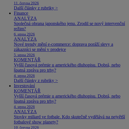
11. června 2026
Další články z rubriky >
Finance
ANALÝZA
Společná obrana japonského jenu. Zrodil se nový intervenční
režim?
6. srpna 2026
ANALÝZA
Nové trendy mění e-commerce: doprava poráží slevy a
zákazníci se mění v prodejce
5. srpna 2026
KOMENTÁŘ
Vyšší časová prémie u amerického dluhopisu. Dobrá, nebo
špatná zpráva pro trhy?
4. srpna 2026
Další články z rubriky >
Investování
KOMENTÁŘ
Vyšší časová prémie u amerického dluhopisu. Dobrá, nebo
špatná zpráva pro trhy?
4. srpna 2026
ANALÝZA
Stovky miliard ve fotbale. Kdo skutečně vydělává na největší
fotbalové show planety?
10. června 2026