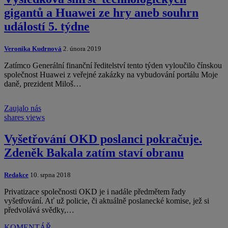
gigantů a Huawei ze hry aneb souhrn
událostí 5. týdne
Veronika Kudrnová
2. února 2019
Zatímco Generální finanční ředitelství tento týden vyloučilo čínskou
společnost Huawei z veřejné zakázky na vybudování portálu Moje
daně, prezident Miloš…
Zaujalo nás
shares
views
Vyšetřování OKD poslanci pokračuje.
Zdeněk Bakala zatím staví obranu
Redakce
10. srpna 2018
Privatizace společnosti OKD je i nadále předmětem řady
vyšetřování. Ať už policie, či aktuálně poslanecké komise, jež si
předvolává svědky,…
KOMENTÁŘ