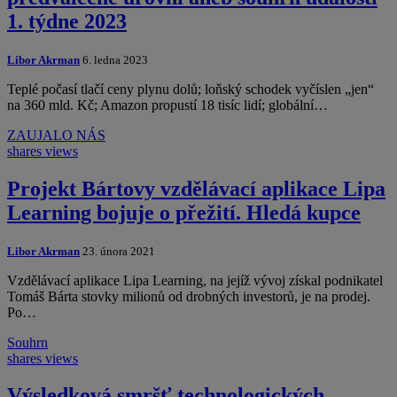
1. týdne 2023
Libor Akrman
6. ledna 2023
Teplé počasí tlačí ceny plynu dolů; loňský schodek vyčíslen „jen“
na 360 mld. Kč; Amazon propustí 18 tisíc lidí; globální…
ZAUJALO NÁS
shares
views
Projekt Bártovy vzdělávací aplikace Lipa
Learning bojuje o přežití. Hledá kupce
Libor Akrman
23. února 2021
Vzdělávací aplikace Lipa Learning, na jejíž vývoj získal podnikatel
Tomáš Bárta stovky milionů od drobných investorů, je na prodej.
Po…
Souhrn
shares
views
Výsledková smršť technologických