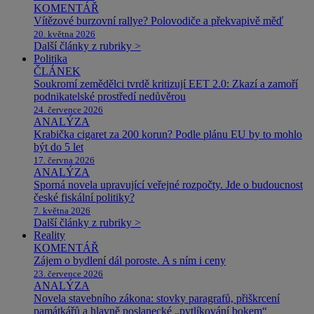
KOMENTÁŘ
Vítězové burzovní rallye? Polovodiče a překvapivě měď
20. května 2026
Další články z rubriky >
Politika
ČLÁNEK
Soukromí zemědělci tvrdě kritizují EET 2.0: Zkazí a zamoří
podnikatelské prostředí nedůvěrou
24. července 2026
ANALÝZA
Krabička cigaret za 200 korun? Podle plánu EU by to mohlo
být do 5 let
17. června 2026
ANALÝZA
Sporná novela upravující veřejné rozpočty. Jde o budoucnost
české fiskální politiky?
7. května 2026
Další články z rubriky >
Reality
KOMENTÁŘ
Zájem o bydlení dál poroste. A s ním i ceny
23. července 2026
ANALÝZA
Novela stavebního zákona: stovky paragrafů, přiškrcení
památkářů a hlavně poslanecké „pytlíkování bokem“