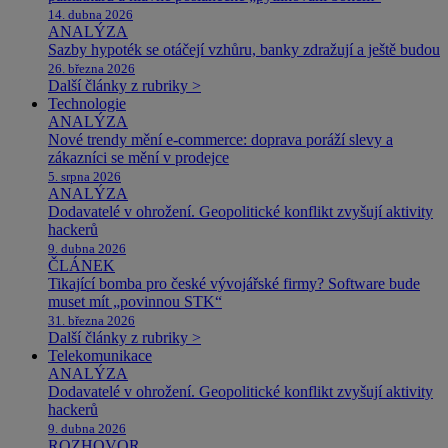
14. dubna 2026
ANALÝZA
Sazby hypoték se otáčejí vzhůru, banky zdražují a ještě budou
26. března 2026
Další články z rubriky >
Technologie
ANALÝZA
Nové trendy mění e-commerce: doprava poráží slevy a
zákazníci se mění v prodejce
5. srpna 2026
ANALÝZA
Dodavatelé v ohrožení. Geopolitické konflikt zvyšují aktivity
hackerů
9. dubna 2026
ČLÁNEK
Tikající bomba pro české vývojářské firmy? Software bude
muset mít „povinnou STK“
31. března 2026
Další články z rubriky >
Telekomunikace
ANALÝZA
Dodavatelé v ohrožení. Geopolitické konflikt zvyšují aktivity
hackerů
9. dubna 2026
ROZHOVOR