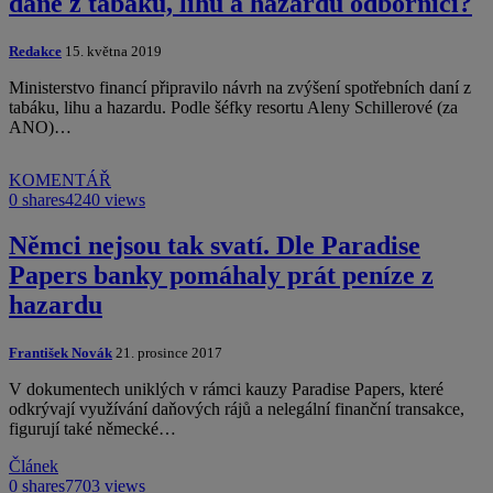
daně z tabáku, lihu a hazardu odborníci?
Redakce
15. května 2019
Ministerstvo financí připravilo návrh na zvýšení spotřebních daní z
tabáku, lihu a hazardu. Podle šéfky resortu Aleny Schillerové (za
ANO)…
KOMENTÁŘ
0 shares
4240 views
Němci nejsou tak svatí. Dle Paradise
Papers banky pomáhaly prát peníze z
hazardu
František Novák
21. prosince 2017
V dokumentech uniklých v rámci kauzy Paradise Papers, které
odkrývají využívání daňových rájů a nelegální finanční transakce,
figurují také německé…
Článek
0 shares
7703 views