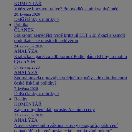
KOMENTÁŘ
Vítězové burzovní rallye? Polovodiče a překvapivě měď
20. května 2026
Další články z rubriky >
Politika
ČLÁNEK
Soukromí zemědělci tvrdě kritizují EET 2.0: Zkazí a zamoří
podnikatelské prostředí nedůvěrou
24. července 2026
ANALÝZA
Krabička cigaret za 200 korun? Podle plánu EU by to mohlo
být do 5 let
17. června 2026
ANALÝZA
Sporná novela upravující veřejné rozpočty. Jde o budoucnost
české fiskální politiky?
7. května 2026
Další články z rubriky >
Reality
KOMENTÁŘ
Zájem o bydlení dál poroste. A s ním i ceny
23. července 2026
ANALÝZA
Novela stavebního zákona: stovky paragrafů, přiškrcení
památkářů a hlavně poslanecké „pytlíkování bokem“