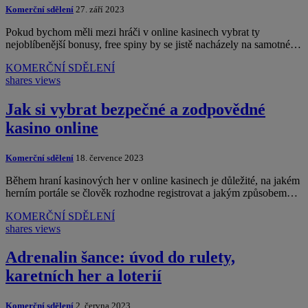
Komerční sdělení
27. září 2023
Pokud bychom měli mezi hráči v online kasinech vybrat ty
nejoblíbenější bonusy, free spiny by se jistě nacházely na samotné…
KOMERČNÍ SDĚLENÍ
shares
views
Jak si vybrat bezpečné a zodpovědné
kasino online
Komerční sdělení
18. července 2023
Během hraní kasinových her v online kasinech je důležité, na jakém
herním portále se člověk rozhodne registrovat a jakým způsobem…
KOMERČNÍ SDĚLENÍ
shares
views
Adrenalin šance: úvod do rulety,
karetních her a loterií
Komerční sdělení
2. června 2023