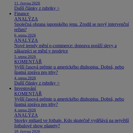
11. června 2026
Další články z rubriky >
Finance
ANALÝZA
Společná obrana japonského jenu. Zrodil se nový intervenční
režim?
6. srpna 2026
ANALÝZA
Nové trendy mění e-commerce: doprava poráží slevy a
zákazníci se mění v prodejce
5. srpna 2026
KOMENTÁŘ
Vyšší časová prémie u amerického dluhopisu. Dobrá, nebo
špatná zpráva pro trhy?
4. srpna 2026
Další články z rubriky >
Investování
KOMENTÁŘ
Vyšší časová prémie u amerického dluhopisu. Dobrá, nebo
špatná zpráva pro trhy?
4. srpna 2026
ANALÝZA
Stovky miliard ve fotbale. Kdo skutečně vydělává na největší
fotbalové show planety?
10. června 2026