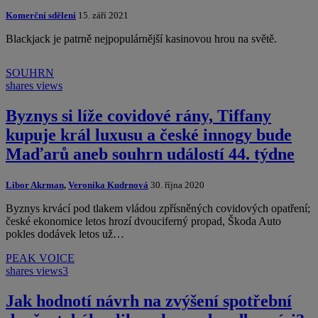
Komerční sdělení
15. září 2021
Blackjack je patrně nejpopulárnější kasinovou hrou na světě.
SOUHRN
shares
views
Byznys si líže covidové rány, Tiffany
kupuje král luxusu a české innogy bude
Maďarů aneb souhrn událostí 44. týdne
Libor Akrman
,
Veronika Kudrnová
30. října 2020
Byznys krvácí pod tlakem vládou zpřísněných covidových opatření;
české ekonomice letos hrozí dvouciferný propad, Škoda Auto
pokles dodávek letos už…
PEAK VOICE
shares
views
3
Jak hodnotí návrh na zvýšení spotřební