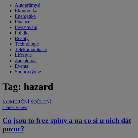
Autoprůmysl
Ekonomika
Energetika
Finance
Investování
Politika
Reality
Technologie
Telekomunikace
Lifestyle
Zaujalo nás
Events
Souhrn týdne
Tag: hazard
KOMERČNÍ SDĚLENÍ
shares
views
Co jsou to free spiny a na co si u nich dát
pozor?