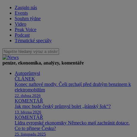
Zaujalo nás
Events
Souhrn týdne
Video
Peak Voice
Podcast
Tématické speciály
peníze, ekonomika, analýzy, komentáře
Autoprůmysl
ČLÁNEK
Konec naftové modly. Češi prchají před drahým benzinem k
elektromobilům
22. dubna 2026
KOMENTÁŘ
Jak moc bude český průmysl bolet „íránský šok“?
13. března 2026
KOMENTÁŘ
Lídra evropské ekonomiky Německo mají zachránit dotace.
Co to přinese Česku?
25. listopadu 2025