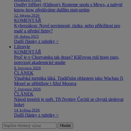
Ondřej Stříbný (Eldison): Rosteme spolu s Mews, a nabyté
know-how předáváme dalším start-upům
12. března 2026
KOMENTÁŘ
Kyberzákon: Nové povinnosti, rizika, nebo příležitost pro
malé a střední firmy?
16. dubna 2025
Další články z rubriky >
Lifestyle
KOMENTÁŘ
Proč je v Chorvatsku tak draze? Klíčovou roli hraje euro,
potvrzují akademické studie
8. července 2026
ČLÁNEK
Vinařská turistika láká. Tradičním oblastem jako Wachau či
Mosel se přibližuje i Jižní Morava
7. července 2026
ČLÁNEK
Národ trenérů je zpět. Tři čtvrtiny Čechů se chystá sledovat
hokej
14. května 2026
Další články z rubriky >
Hledat