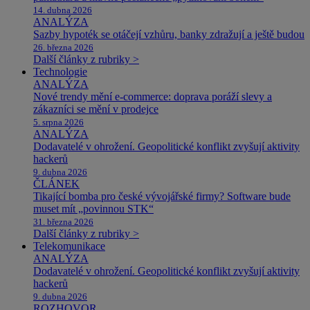
14. dubna 2026
ANALÝZA
Sazby hypoték se otáčejí vzhůru, banky zdražují a ještě budou
26. března 2026
Další články z rubriky >
Technologie
ANALÝZA
Nové trendy mění e-commerce: doprava poráží slevy a
zákazníci se mění v prodejce
5. srpna 2026
ANALÝZA
Dodavatelé v ohrožení. Geopolitické konflikt zvyšují aktivity
hackerů
9. dubna 2026
ČLÁNEK
Tikající bomba pro české vývojářské firmy? Software bude
muset mít „povinnou STK“
31. března 2026
Další články z rubriky >
Telekomunikace
ANALÝZA
Dodavatelé v ohrožení. Geopolitické konflikt zvyšují aktivity
hackerů
9. dubna 2026
ROZHOVOR