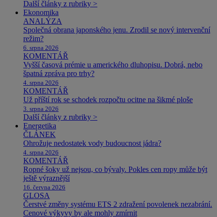
Další články z rubriky >
Ekonomika
ANALÝZA
Společná obrana japonského jenu. Zrodil se nový intervenční
režim?
6. srpna 2026
KOMENTÁŘ
Vyšší časová prémie u amerického dluhopisu. Dobrá, nebo
špatná zpráva pro trhy?
4. srpna 2026
KOMENTÁŘ
Už příští rok se schodek rozpočtu ocitne na šikmé ploše
3. srpna 2026
Další články z rubriky >
Energetika
ČLÁNEK
Ohrožuje nedostatek vody budoucnost jádra?
4. srpna 2026
KOMENTÁŘ
Ropné šoky už nejsou, co bývaly. Pokles cen ropy může být
ještě výraznější
16. června 2026
GLOSA
Čerstvé změny systému ETS 2 zdražení povolenek nezabrání.
Cenové výkyvy by ale mohly zmírnit