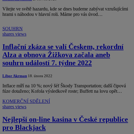
Vítejte ve světě hazardu, kde se dnes budeme zabývat vzrušujícími
hrami s náhodou v hlavní roli. Máme pro vás úvod…
SOUHRN
shares
views
Inflační zkáza se valí Českem, rekordní
Alza a obnova Žižkova začala aneb
souhrn událostí 7. týdne 2022
Libor Akrman
18. února 2022
Inflace míří na 10 %; nový šéf Škody Transportation; další čipová
fúze dotaženo; Kofola výsledkově roste; Buffett na lovu opět…
KOMERČNÍ SDĚLENÍ
shares
views
Nejlepší on-line kasina v České republice
pro Blackjack