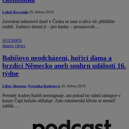
Lukáš Kovanda
29. dubna 2019
Zavedení sektorové daně v Česku se zase o něco víc přiblížilo
realitě. Zatímco dosud ji – pro banky – prosazovali…
SOUHRN
shares
views
Babišovo neodcházení, hořící dáma a
brzdící Německo aneb souhrn událostí 16.
týdne
Libor Akrman
,
Veronika Kudrnová
20. dubna 2019
Premiér Andrej Babiš nerezignuje, ani pokud ho státní zástupce v
kauze Čapí hnízdo obžaluje. Zato ministerská křesla se nestačí
zahřát.…