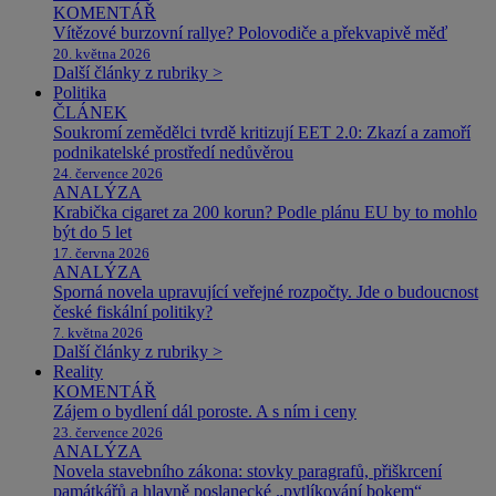
KOMENTÁŘ
Vítězové burzovní rallye? Polovodiče a překvapivě měď
20. května 2026
Další články z rubriky >
Politika
ČLÁNEK
Soukromí zemědělci tvrdě kritizují EET 2.0: Zkazí a zamoří
podnikatelské prostředí nedůvěrou
24. července 2026
ANALÝZA
Krabička cigaret za 200 korun? Podle plánu EU by to mohlo
být do 5 let
17. června 2026
ANALÝZA
Sporná novela upravující veřejné rozpočty. Jde o budoucnost
české fiskální politiky?
7. května 2026
Další články z rubriky >
Reality
KOMENTÁŘ
Zájem o bydlení dál poroste. A s ním i ceny
23. července 2026
ANALÝZA
Novela stavebního zákona: stovky paragrafů, přiškrcení
památkářů a hlavně poslanecké „pytlíkování bokem“