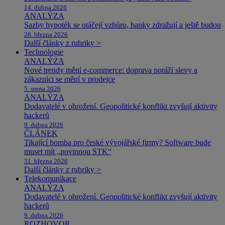
14. dubna 2026
ANALÝZA
Sazby hypoték se otáčejí vzhůru, banky zdražují a ještě budou
26. března 2026
Další články z rubriky >
Technologie
ANALÝZA
Nové trendy mění e-commerce: doprava poráží slevy a
zákazníci se mění v prodejce
5. srpna 2026
ANALÝZA
Dodavatelé v ohrožení. Geopolitické konflikt zvyšují aktivity
hackerů
9. dubna 2026
ČLÁNEK
Tikající bomba pro české vývojářské firmy? Software bude
muset mít „povinnou STK“
31. března 2026
Další články z rubriky >
Telekomunikace
ANALÝZA
Dodavatelé v ohrožení. Geopolitické konflikt zvyšují aktivity
hackerů
9. dubna 2026
ROZHOVOR