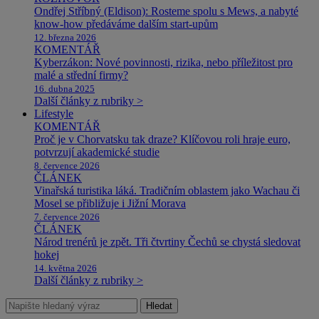
Ondřej Stříbný (Eldison): Rosteme spolu s Mews, a nabyté
know-how předáváme dalším start-upům
12. března 2026
KOMENTÁŘ
Kyberzákon: Nové povinnosti, rizika, nebo příležitost pro
malé a střední firmy?
16. dubna 2025
Další články z rubriky >
Lifestyle
KOMENTÁŘ
Proč je v Chorvatsku tak draze? Klíčovou roli hraje euro,
potvrzují akademické studie
8. července 2026
ČLÁNEK
Vinařská turistika láká. Tradičním oblastem jako Wachau či
Mosel se přibližuje i Jižní Morava
7. července 2026
ČLÁNEK
Národ trenérů je zpět. Tři čtvrtiny Čechů se chystá sledovat
hokej
14. května 2026
Další články z rubriky >
Hledat