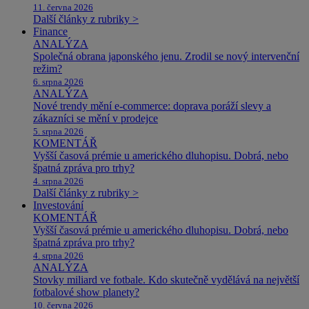
11. června 2026
Další články z rubriky >
Finance
ANALÝZA
Společná obrana japonského jenu. Zrodil se nový intervenční
režim?
6. srpna 2026
ANALÝZA
Nové trendy mění e-commerce: doprava poráží slevy a
zákazníci se mění v prodejce
5. srpna 2026
KOMENTÁŘ
Vyšší časová prémie u amerického dluhopisu. Dobrá, nebo
špatná zpráva pro trhy?
4. srpna 2026
Další články z rubriky >
Investování
KOMENTÁŘ
Vyšší časová prémie u amerického dluhopisu. Dobrá, nebo
špatná zpráva pro trhy?
4. srpna 2026
ANALÝZA
Stovky miliard ve fotbale. Kdo skutečně vydělává na největší
fotbalové show planety?
10. června 2026