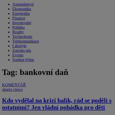
Autoprůmysl
Ekonomika
Energetika
Finance
Investování
Politika
Reality
Technologie
Telekomunikace
Lifestyle
Zaujalo nás
Events
Souhrn týdne
Tag: bankovní daň
KOMENTÁŘ
shares
views
Kdo vydělal na krizi balík, rád se podělí s
ostatními? Jen vládní pohádka pro děti