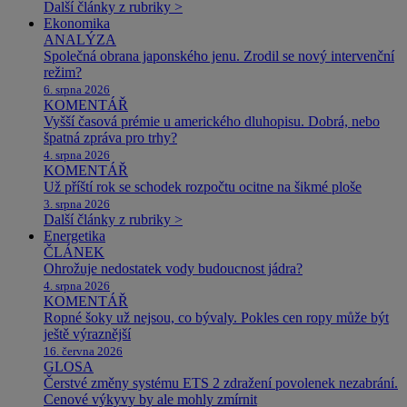
Další články z rubriky >
Ekonomika
ANALÝZA
Společná obrana japonského jenu. Zrodil se nový intervenční
režim?
6. srpna 2026
KOMENTÁŘ
Vyšší časová prémie u amerického dluhopisu. Dobrá, nebo
špatná zpráva pro trhy?
4. srpna 2026
KOMENTÁŘ
Už příští rok se schodek rozpočtu ocitne na šikmé ploše
3. srpna 2026
Další články z rubriky >
Energetika
ČLÁNEK
Ohrožuje nedostatek vody budoucnost jádra?
4. srpna 2026
KOMENTÁŘ
Ropné šoky už nejsou, co bývaly. Pokles cen ropy může být
ještě výraznější
16. června 2026
GLOSA
Čerstvé změny systému ETS 2 zdražení povolenek nezabrání.
Cenové výkyvy by ale mohly zmírnit