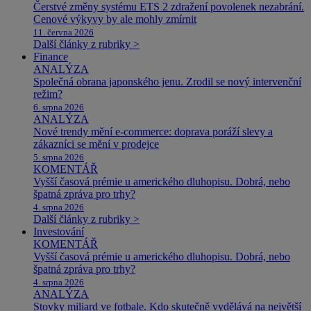
Čerstvé změny systému ETS 2 zdražení povolenek nezabrání.
Cenové výkyvy by ale mohly zmírnit
11. června 2026
Další články z rubriky >
Finance
ANALÝZA
Společná obrana japonského jenu. Zrodil se nový intervenční
režim?
6. srpna 2026
ANALÝZA
Nové trendy mění e-commerce: doprava poráží slevy a
zákazníci se mění v prodejce
5. srpna 2026
KOMENTÁŘ
Vyšší časová prémie u amerického dluhopisu. Dobrá, nebo
špatná zpráva pro trhy?
4. srpna 2026
Další články z rubriky >
Investování
KOMENTÁŘ
Vyšší časová prémie u amerického dluhopisu. Dobrá, nebo
špatná zpráva pro trhy?
4. srpna 2026
ANALÝZA
Stovky miliard ve fotbale. Kdo skutečně vydělává na největší