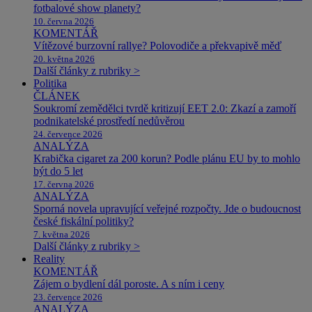
fotbalové show planety?
10. června 2026
KOMENTÁŘ
Vítězové burzovní rallye? Polovodiče a překvapivě měď
20. května 2026
Další články z rubriky >
Politika
ČLÁNEK
Soukromí zemědělci tvrdě kritizují EET 2.0: Zkazí a zamoří
podnikatelské prostředí nedůvěrou
24. července 2026
ANALÝZA
Krabička cigaret za 200 korun? Podle plánu EU by to mohlo
být do 5 let
17. června 2026
ANALÝZA
Sporná novela upravující veřejné rozpočty. Jde o budoucnost
české fiskální politiky?
7. května 2026
Další články z rubriky >
Reality
KOMENTÁŘ
Zájem o bydlení dál poroste. A s ním i ceny
23. července 2026
ANALÝZA