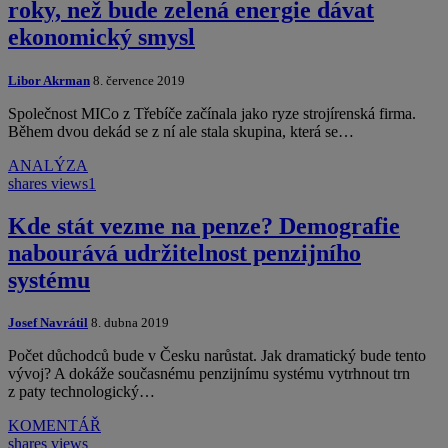
roky, než bude zelená energie dávat
ekonomický smysl
Libor Akrman
8. července 2019
Společnost MICo z Třebíče začínala jako ryze strojírenská firma.
Během dvou dekád se z ní ale stala skupina, která se…
ANALÝZA
shares
views
1
Kde stát vezme na penze? Demografie
nabourává udržitelnost penzijního
systému
Josef Navrátil
8. dubna 2019
Počet důchodců bude v Česku narůstat. Jak dramatický bude tento
vývoj? A dokáže současnému penzijnímu systému vytrhnout trn
z paty technologický…
KOMENTÁŘ
shares
views