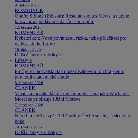
9. dubna 2026
ROZHOVOR
Ondřej Stříbný (Eldison): Rosteme spolu s Mews, a nabyté
know-how předáváme dalším start-upům
12. března 2026
KOMENTÁŘ
Kyberzákon: Nové povinnosti, rizika, nebo příležitost pro
malé a střední firmy?
16. dubna 2025
Další články z rubriky >
Lifestyle
KOMENTÁŘ
Proč je v Chorvatsku tak draze? Klíčovou roli hraje euro,
potvrzují akademické studie
8. července 2026
ČLÁNEK
Vinařská turistika láká. Tradičním oblastem jako Wachau či
Mosel se přibližuje i Jižní Morava
7. července 2026
ČLÁNEK
Národ trenérů je zpět. Tři čtvrtiny Čechů se chystá sledovat
hokej
14. května 2026
Další články z rubriky >