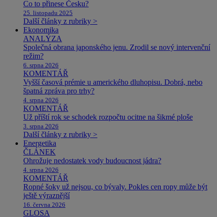
Co to přinese Česku?
25. listopadu 2025
Další články z rubriky >
Ekonomika
ANALÝZA
Společná obrana japonského jenu. Zrodil se nový intervenční
režim?
6. srpna 2026
KOMENTÁŘ
Vyšší časová prémie u amerického dluhopisu. Dobrá, nebo
špatná zpráva pro trhy?
4. srpna 2026
KOMENTÁŘ
Už příští rok se schodek rozpočtu ocitne na šikmé ploše
3. srpna 2026
Další články z rubriky >
Energetika
ČLÁNEK
Ohrožuje nedostatek vody budoucnost jádra?
4. srpna 2026
KOMENTÁŘ
Ropné šoky už nejsou, co bývaly. Pokles cen ropy může být
ještě výraznější
16. června 2026
GLOSA