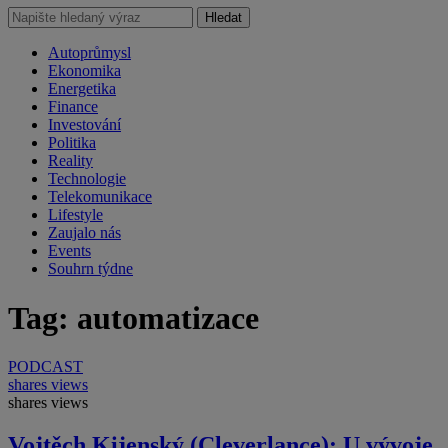
Hledat
Autoprůmysl
Ekonomika
Energetika
Finance
Investování
Politika
Reality
Technologie
Telekomunikace
Lifestyle
Zaujalo nás
Events
Souhrn týdne
Tag: automatizace
PODCAST
shares
views
shares
views
Vojtěch Kijenský (Cleverlance): U vývoje