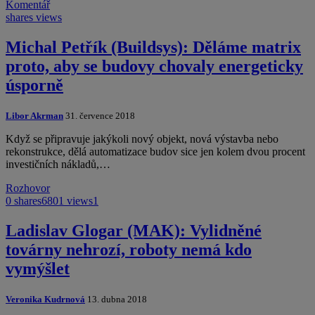
Komentář
shares
views
Michal Petřík (Buildsys): Děláme matrix
proto, aby se budovy chovaly energeticky
úsporně
Libor Akrman
31. července 2018
Když se připravuje jakýkoli nový objekt, nová výstavba nebo
rekonstrukce, dělá automatizace budov sice jen kolem dvou procent
investičních nákladů,…
Rozhovor
0 shares
6801 views
1
Ladislav Glogar (MAK): Vylidněné
továrny nehrozí, roboty nemá kdo
vymýšlet
Veronika Kudrnová
13. dubna 2018