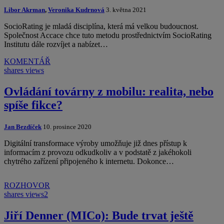
Libor Akrman
,
Veronika Kudrnová
3. května 2021
SocioRating je mladá disciplína, která má velkou budoucnost.
Společnost Accace chce tuto metodu prostřednictvím SocioRating
Institutu dále rozvíjet a nabízet…
KOMENTÁŘ
shares
views
Ovládání továrny z mobilu: realita, nebo
spíše fikce?
Jan Bezdíček
10. prosince 2020
Digitální transformace výroby umožňuje již dnes přístup k
informacím z provozu odkudkoliv a v podstatě z jakéhokoli
chytrého zařízení připojeného k internetu. Dokonce…
ROZHOVOR
shares
views
2
Jiří Denner (MICo): Bude trvat ještě