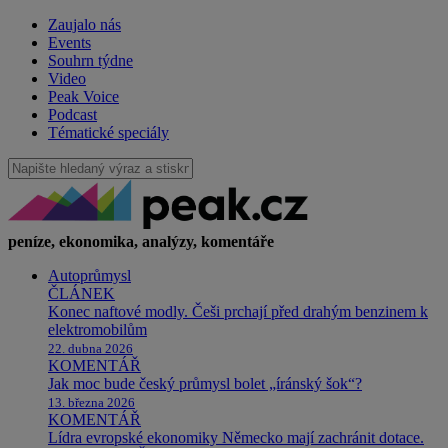
Zaujalo nás
Events
Souhrn týdne
Video
Peak Voice
Podcast
Tématické speciály
peníze, ekonomika, analýzy, komentáře
Autoprůmysl
ČLÁNEK
Konec naftové modly. Češi prchají před drahým benzinem k
elektromobilům
22. dubna 2026
KOMENTÁŘ
Jak moc bude český průmysl bolet „íránský šok“?
13. března 2026
KOMENTÁŘ
Lídra evropské ekonomiky Německo mají zachránit dotace.