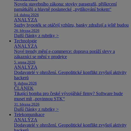
Novela stavebního zákona: stovky paragrafů, přiškrcení
památkářů a hlavně poslanecké „pytlíkování bokem“
14. dubna 2026
ANALÝZA
Sazby hypoték se otáčejí vzhůru, banky zdražují a ještě budou
26. března 2026
Další články z rubriky >
Technologie
ANALÝZA
Nové trendy mění e-commerce: doprava poráží slevy a
zákazníci se mění v prodejce
5. srpna 2026
ANALÝZA
Dodavatelé v ohrožení. Geopolitické konflikt zvyšují aktivity
hackerů
9. dubna 2026
ČLÁNEK
Tikající bomba pro české vývojářské firmy? Software bude
muset mít „povinnou STK“
31. března 2026
Další články z rubriky >
Telekomunikace
ANALÝZA
Dodavatelé v ohrožení. Geopolitické konflikt zvyšují aktivity
hackerů