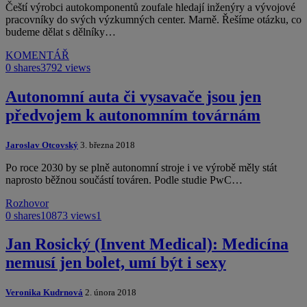
Čeští výrobci autokomponentů zoufale hledají inženýry a vývojové
pracovníky do svých výzkumných center. Marně. Řešíme otázku, co
budeme dělat s dělníky…
KOMENTÁŘ
0 shares
3792 views
Autonomní auta či vysavače jsou jen
předvojem k autonomním továrnám
Jaroslav Otcovský
3. března 2018
Po roce 2030 by se plně autonomní stroje i ve výrobě měly stát
naprosto běžnou součástí továren. Podle studie PwC…
Rozhovor
0 shares
10873 views
1
Jan Rosický (Invent Medical): Medicína
nemusí jen bolet, umí být i sexy
Veronika Kudrnová
2. února 2018