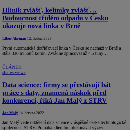
Hliník zvlášť, kelímky zvlášť…
Budoucnost třídění odpadu v Česku
ukazuje nová linka v Brně
Libor Akrman
12. dubna 2023
První automatická dotřiďovací linka v Česku se nachází v Brně a
stála 330 milionů korun. Zvládne zpracovat až 4,5 tuny…
ČLÁNEK
shares
views
Data science: firmy se přestávají bát
práce s daty, znamená náskok před
konkurencí, říká Jan Malý z STRV
Jan Malý
14. června 2022
Jan Malý vede oddělení data science v úspěšné české technologické
společnosti STRV. Pomáhá klientům překonávat výzvy