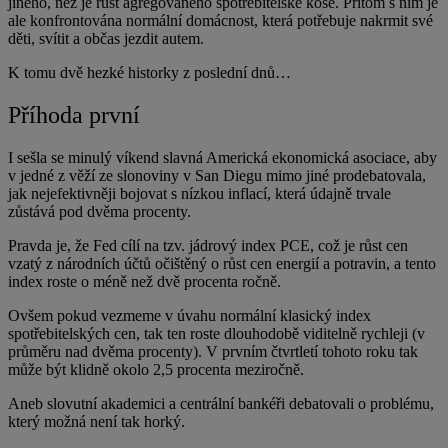
jiného, než je růst agregovaného spotřebitelské koše. Přitom s ním je
ale konfrontována normální domácnost, která potřebuje nakrmit své
děti, svítit a občas jezdit autem.
K tomu dvě hezké historky z poslední dnů…
Příhoda první
I sešla se minulý víkend slavná Americká ekonomická asociace, aby
v jedné z věží ze slonoviny v San Diegu mimo jiné prodebatovala,
jak nejefektivněji bojovat s nízkou inflací, která údajně trvale
zůstává pod dvěma procenty.
Pravda je, že Fed cílí na tzv. jádrový index PCE, což je růst cen
vzatý z národních účtů očištěný o růst cen energií a potravin, a tento
index roste o méně než dvě procenta ročně.
Ovšem pokud vezmeme v úvahu normální klasický index
spotřebitelských cen, tak ten roste dlouhodobě viditelně rychleji (v
průměru nad dvěma procenty). V prvním čtvrtletí tohoto roku tak
může být klidně okolo 2,5 procenta meziročně.
Aneb slovutní akademici a centrální bankéři debatovali o problému,
který možná není tak horký.