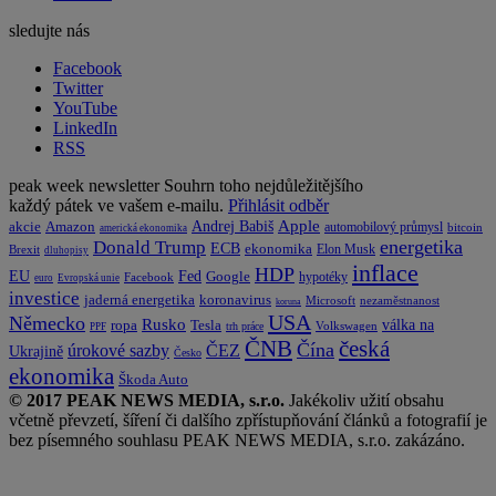
sledujte nás
Facebook
Twitter
YouTube
LinkedIn
RSS
peak week newsletter
Souhrn toho nejdůležitějšího
každý pátek ve vašem e-mailu.
Přihlásit odběr
Apple
Amazon
Andrej Babiš
akcie
automobilový průmysl
bitcoin
americká ekonomika
energetika
Donald Trump
ECB
ekonomika
Elon Musk
Brexit
dluhopisy
inflace
HDP
EU
Fed
Google
hypotéky
Facebook
euro
Evropská unie
investice
koronavirus
jaderná energetika
nezaměstnanost
Microsoft
koruna
USA
Německo
Rusko
Tesla
válka na
ropa
trh práce
Volkswagen
PPF
česká
ČNB
Čína
ČEZ
úrokové sazby
Ukrajině
Česko
ekonomika
Škoda Auto
© 2017 PEAK NEWS MEDIA, s.r.o.
Jakékoliv užití obsahu
včetně převzetí, šíření či dalšího zpřístupňování článků a fotografií je
bez písemného souhlasu PEAK NEWS MEDIA, s.r.o. zakázáno.