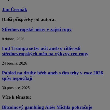
Jan Čermák
Další příspěvky od autora:
Středoevropské měny v zajetí ropy
8 dubna, 2026
I od Trumpa se lze učit aneb o citlivosti
středoevropských měn na výkyvy cen ropy
24 března, 2026
Pohled na druhý břeh aneb s čím trhy v roce 2026
spíše nepočítají
30 prosince, 2025
Více k tématu:
Bitcoinový gambling Aleše Michla pokračuje