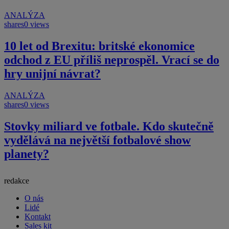
ANALÝZA
shares
0 views
10 let od Brexitu: britské ekonomice
odchod z EU příliš neprospěl. Vrací se do
hry unijní návrat?
ANALÝZA
shares
0 views
Stovky miliard ve fotbale. Kdo skutečně
vydělává na největší fotbalové show
planety?
redakce
O nás
Lidé
Kontakt
Sales kit