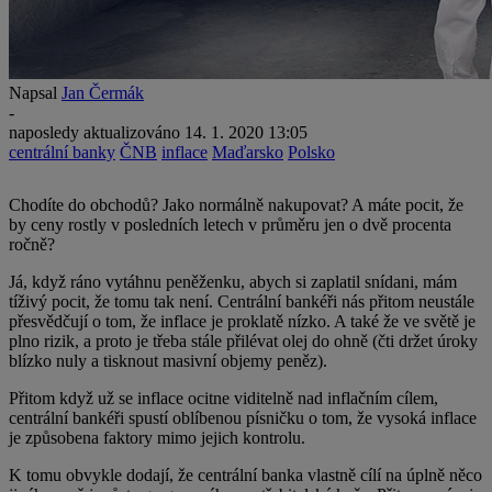
Napsal
Jan Čermák
-
naposledy aktualizováno
14. 1. 2020 13:05
centrální banky
ČNB
inflace
Maďarsko
Polsko
Chodíte do obchodů? Jako normálně nakupovat? A máte pocit, že
by ceny rostly v posledních letech v průměru jen o dvě procenta
ročně?
Já, když ráno vytáhnu peněženku, abych si zaplatil snídani, mám
tíživý pocit, že tomu tak není. Centrální bankéři nás přitom neustále
přesvědčují o tom, že inflace je proklatě nízko. A také že ve světě je
plno rizik, a proto je třeba stále přilévat olej do ohně (čti držet úroky
blízko nuly a tisknout masivní objemy peněz).
Přitom když už se inflace ocitne viditelně nad inflačním cílem,
centrální bankéři spustí oblíbenou písničku o tom, že vysoká inflace
je způsobena faktory mimo jejich kontrolu.
K tomu obvykle dodají, že centrální banka vlastně cílí na úplně něco