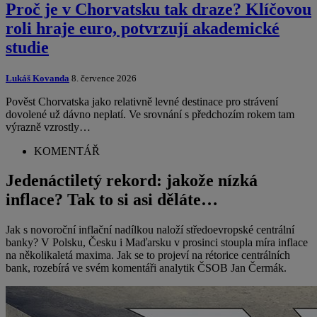
Proč je v Chorvatsku tak draze? Klíčovou
roli hraje euro, potvrzují akademické
studie
Lukáš Kovanda
8. července 2026
Pověst Chorvatska jako relativně levné destinace pro strávení
dovolené už dávno neplatí. Ve srovnání s předchozím rokem tam
výrazně vzrostly…
KOMENTÁŘ
Jedenáctiletý rekord: jakože nízká
inflace? Tak to si asi děláte…
Jak s novoroční inflační nadílkou naloží středoevropské centrální
banky? V Polsku, Česku i Maďarsku v prosinci stoupla míra inflace
na několikaletá maxima. Jak se to projeví na rétorice centrálních
bank, rozebírá ve svém komentáři analytik ČSOB Jan Čermák.