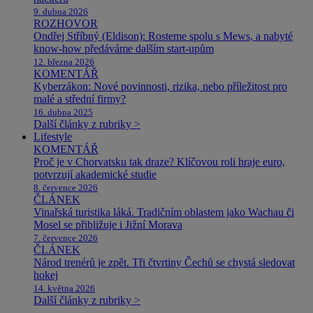
9. dubna 2026
ROZHOVOR
Ondřej Stříbný (Eldison): Rosteme spolu s Mews, a nabyté
know-how předáváme dalším start-upům
12. března 2026
KOMENTÁŘ
Kyberzákon: Nové povinnosti, rizika, nebo příležitost pro
malé a střední firmy?
16. dubna 2025
Další články z rubriky >
Lifestyle
KOMENTÁŘ
Proč je v Chorvatsku tak draze? Klíčovou roli hraje euro,
potvrzují akademické studie
8. července 2026
ČLÁNEK
Vinařská turistika láká. Tradičním oblastem jako Wachau či
Mosel se přibližuje i Jižní Morava
7. července 2026
ČLÁNEK
Národ trenérů je zpět. Tři čtvrtiny Čechů se chystá sledovat
hokej
14. května 2026
Další články z rubriky >