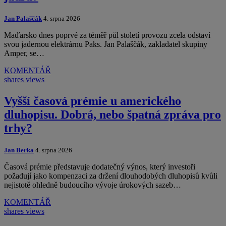
Jan Palaščák
4. srpna 2026
Maďarsko dnes poprvé za téměř půl století provozu zcela odstaví
svou jadernou elektrárnu Paks. Jan Palaščák, zakladatel skupiny
Amper, se…
KOMENTÁŘ
shares
views
Vyšší časová prémie u amerického
dluhopisu. Dobrá, nebo špatná zpráva pro
trhy?
Jan Berka
4. srpna 2026
Časová prémie představuje dodatečný výnos, který investoři
požadují jako kompenzaci za držení dlouhodobých dluhopisů kvůli
nejistotě ohledně budoucího vývoje úrokových sazeb…
KOMENTÁŘ
shares
views