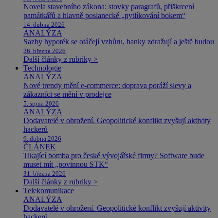
Novela stavebního zákona: stovky paragrafů, přiškrcení
památkářů a hlavně poslanecké „pytlíkování bokem“
14. dubna 2026
ANALÝZA
Sazby hypoték se otáčejí vzhůru, banky zdražují a ještě budou
26. března 2026
Další články z rubriky >
Technologie
ANALÝZA
Nové trendy mění e-commerce: doprava poráží slevy a
zákazníci se mění v prodejce
5. srpna 2026
ANALÝZA
Dodavatelé v ohrožení. Geopolitické konflikt zvyšují aktivity
hackerů
9. dubna 2026
ČLÁNEK
Tikající bomba pro české vývojářské firmy? Software bude
muset mít „povinnou STK“
31. března 2026
Další články z rubriky >
Telekomunikace
ANALÝZA
Dodavatelé v ohrožení. Geopolitické konflikt zvyšují aktivity
hackerů