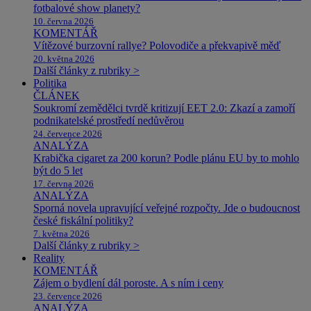
fotbalové show planety?
10. června 2026
KOMENTÁŘ
Vítězové burzovní rallye? Polovodiče a překvapivě měď
20. května 2026
Další články z rubriky >
Politika
ČLÁNEK
Soukromí zemědělci tvrdě kritizují EET 2.0: Zkazí a zamoří
podnikatelské prostředí nedůvěrou
24. července 2026
ANALÝZA
Krabička cigaret za 200 korun? Podle plánu EU by to mohlo
být do 5 let
17. června 2026
ANALÝZA
Sporná novela upravující veřejné rozpočty. Jde o budoucnost
české fiskální politiky?
7. května 2026
Další články z rubriky >
Reality
KOMENTÁŘ
Zájem o bydlení dál poroste. A s ním i ceny
23. července 2026
ANALÝZA