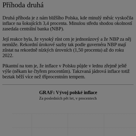
Příhoda druhá
Druhá příhoda je z nám bližšího Polska, kde minulý měsíc vyskočila
inflace na šokujících 3,4 procenta. Minulou středu shodou okolností
zasedala centrální banka (NBP).
Její reakce byla, že vysoký růst cen je jednorázový a že NBP za něj
nemůže. Rekordní úrokové sazby tak podle guvernéra NBP mají
zůstat na rekordně nízkých úrovních (1,50 procenta) až do roku
2022.
Pikantní na tom je, že inflace v Polsku půjde v lednu zřejmě ještě
výše (někam ke čtyřem procentům). Takzvaná jádrová inflace totiž
beztak běží více než tříprocentním tempem.
GRAF: Vývoj polské inflace
Za posledních pět let, v procentech