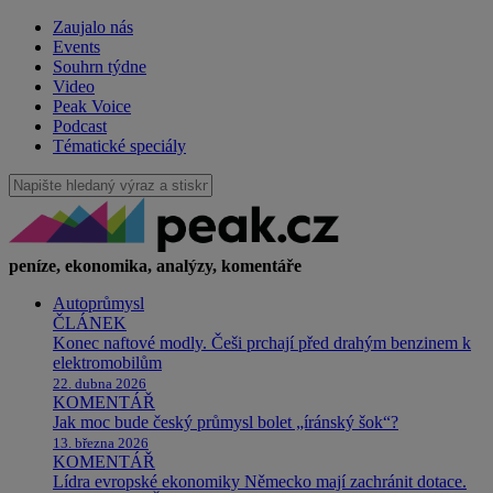
Zaujalo nás
Events
Souhrn týdne
Video
Peak Voice
Podcast
Tématické speciály
peníze, ekonomika, analýzy, komentáře
Autoprůmysl
ČLÁNEK
Konec naftové modly. Češi prchají před drahým benzinem k
elektromobilům
22. dubna 2026
KOMENTÁŘ
Jak moc bude český průmysl bolet „íránský šok“?
13. března 2026
KOMENTÁŘ
Lídra evropské ekonomiky Německo mají zachránit dotace.