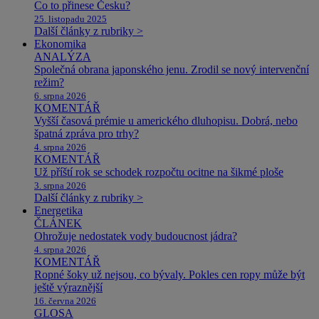
Co to přinese Česku?
25. listopadu 2025
Další články z rubriky >
Ekonomika
ANALÝZA
Společná obrana japonského jenu. Zrodil se nový intervenční
režim?
6. srpna 2026
KOMENTÁŘ
Vyšší časová prémie u amerického dluhopisu. Dobrá, nebo
špatná zpráva pro trhy?
4. srpna 2026
KOMENTÁŘ
Už příští rok se schodek rozpočtu ocitne na šikmé ploše
3. srpna 2026
Další články z rubriky >
Energetika
ČLÁNEK
Ohrožuje nedostatek vody budoucnost jádra?
4. srpna 2026
KOMENTÁŘ
Ropné šoky už nejsou, co bývaly. Pokles cen ropy může být
ještě výraznější
16. června 2026
GLOSA