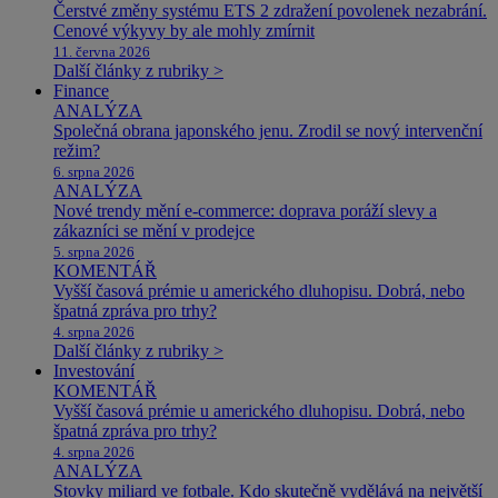
Čerstvé změny systému ETS 2 zdražení povolenek nezabrání.
Cenové výkyvy by ale mohly zmírnit
11. června 2026
Další články z rubriky >
Finance
ANALÝZA
Společná obrana japonského jenu. Zrodil se nový intervenční
režim?
6. srpna 2026
ANALÝZA
Nové trendy mění e-commerce: doprava poráží slevy a
zákazníci se mění v prodejce
5. srpna 2026
KOMENTÁŘ
Vyšší časová prémie u amerického dluhopisu. Dobrá, nebo
špatná zpráva pro trhy?
4. srpna 2026
Další články z rubriky >
Investování
KOMENTÁŘ
Vyšší časová prémie u amerického dluhopisu. Dobrá, nebo
špatná zpráva pro trhy?
4. srpna 2026
ANALÝZA
Stovky miliard ve fotbale. Kdo skutečně vydělává na největší