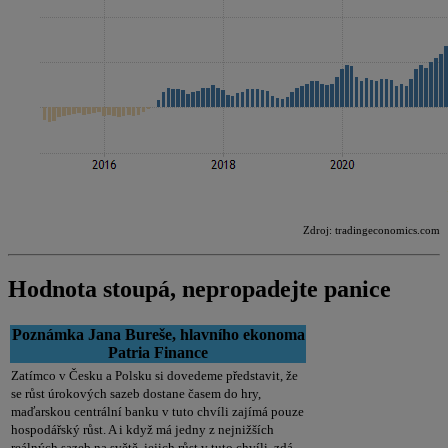
Zdroj: tradingeconomics.com
Hodnota stoupá, nepropadejte panice
Poznámka Jana Bureše, hlavního ekonoma
Patria Finance
Zatímco v Česku a Polsku si dovedeme představit, že
se růst úrokových sazeb dostane časem do hry,
maďarskou centrální banku v tuto chvíli zajímá pouze
hospodářský růst. A i když má jedny z nejnižších
reálných sazeb na světě, jejich růst v tuto chvíli, zdá