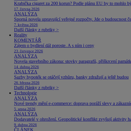
Krabička cigaret za 200 korun? Podle plánu EU by to mohlo být
17. června 2026
ANALÝZA
Sporná novela upravující veřejné rozpočty. Jde o budoucnost čes
7. května 2026
Další články z rubriky >
Reality
KOMENTÁŘ
Zájem o bydlení dál poroste. A s ním i ceny
23. července 2026
ANALÝZA
Novela stavebního zákona: stovky paragrafů, přiškrcení památ
14. dubna 2026
ANALÝZA
Sazby hypoték se otáčejí vzhůru, banky zdražují a ještě budou
26. března 2026
Další články z rubriky >
Technologie
ANALÝZA
Nové trendy mění e-commerce: doprava poráží slevy a zákazníc
5. srpna 2026
ANALÝZA
Dodavatelé v ohrožení. Geopolitické konflikt zvyšují aktivity 
9. dubna 2026
ČLÁNEK