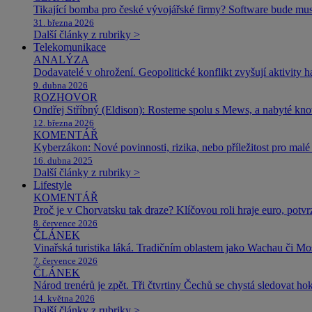
Tikající bomba pro české vývojářské firmy? Software bude m
31. března 2026
Další články z rubriky >
Telekomunikace
ANALÝZA
Dodavatelé v ohrožení. Geopolitické konflikt zvyšují aktivity 
9. dubna 2026
ROZHOVOR
Ondřej Stříbný (Eldison): Rosteme spolu s Mews, a nabyté k
12. března 2026
KOMENTÁŘ
Kyberzákon: Nové povinnosti, rizika, nebo příležitost pro malé 
16. dubna 2025
Další články z rubriky >
Lifestyle
KOMENTÁŘ
Proč je v Chorvatsku tak draze? Klíčovou roli hraje euro, potv
8. července 2026
ČLÁNEK
Vinařská turistika láká. Tradičním oblastem jako Wachau či Mose
7. července 2026
ČLÁNEK
Národ trenérů je zpět. Tři čtvrtiny Čechů se chystá sledovat ho
14. května 2026
Další články z rubriky >