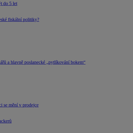
 do 5 let
ké fiskální politiky?
kářů a hlavně poslanecké „pytlíkování bokem“
i se mění v prodejce
hackerů