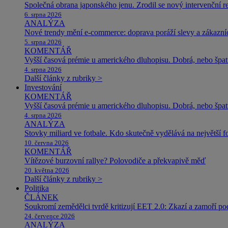
Společná obrana japonského jenu. Zrodil se nový intervenční r
6. srpna 2026
ANALÝZA
Nové trendy mění e-commerce: doprava poráží slevy a zákazníc
5. srpna 2026
KOMENTÁŘ
Vyšší časová prémie u amerického dluhopisu. Dobrá, nebo špat
4. srpna 2026
Další články z rubriky >
Investování
KOMENTÁŘ
Vyšší časová prémie u amerického dluhopisu. Dobrá, nebo špat
4. srpna 2026
ANALÝZA
Stovky miliard ve fotbale. Kdo skutečně vydělává na největší 
10. června 2026
KOMENTÁŘ
Vítězové burzovní rallye? Polovodiče a překvapivě měď
20. května 2026
Další články z rubriky >
Politika
ČLÁNEK
Soukromí zemědělci tvrdě kritizují EET 2.0: Zkazí a zamoří po
24. července 2026
ANALÝZA