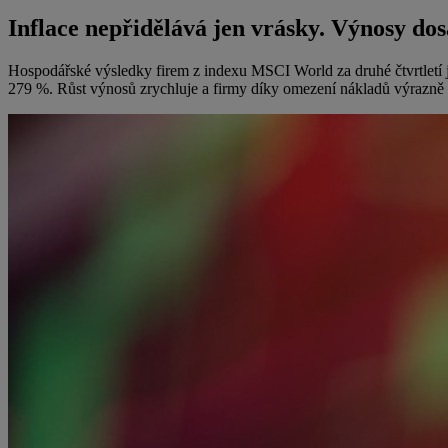
Inflace nepřidělává jen vrásky. Výnosy d
Hospodářské výsledky firem z indexu MSCI World za druhé čtvrtletí j
279 %. Růst výnosů zrychluje a firmy díky omezení nákladů výrazně 