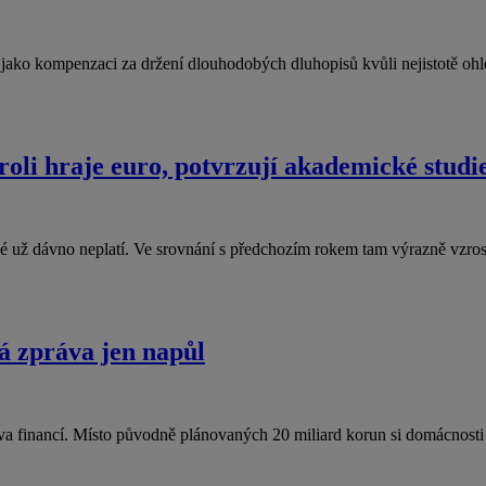
jí jako kompenzaci za držení dlouhodobých dluhopisů kvůli nejistotě 
roli hraje euro, potvrzují akademické studi
ené už dávno neplatí. Ve srovnání s předchozím rokem tam výrazně vzr
á zpráva jen napůl
va financí. Místo původně plánovaných 20 miliard korun si domácnos