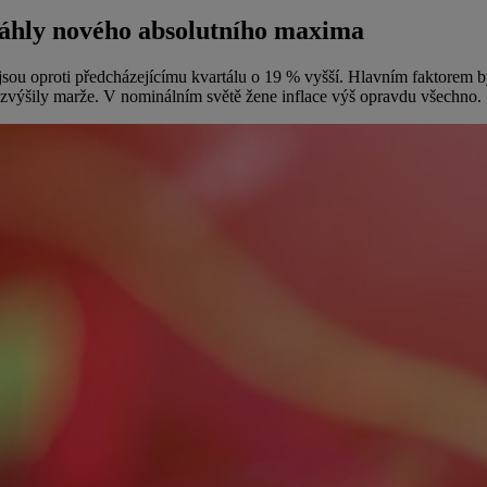
osáhly nového absolutního maxima
sou oproti předcházejícímu kvartálu o 19 % vyšší. Hlavním faktorem by
zvýšily marže. V nominálním světě žene inflace výš opravdu všechno.