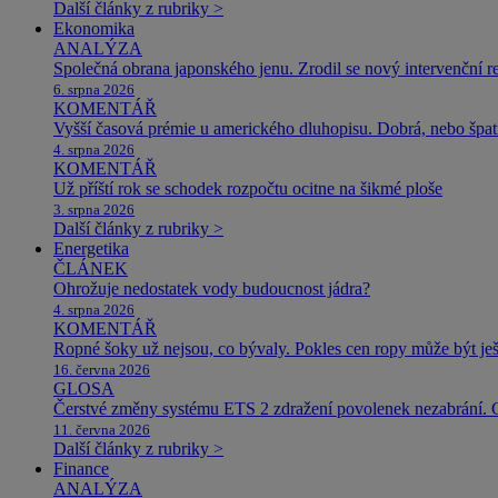
Další články z rubriky >
Ekonomika
ANALÝZA
Společná obrana japonského jenu. Zrodil se nový intervenční r
6. srpna 2026
KOMENTÁŘ
Vyšší časová prémie u amerického dluhopisu. Dobrá, nebo špat
4. srpna 2026
KOMENTÁŘ
Už příští rok se schodek rozpočtu ocitne na šikmé ploše
3. srpna 2026
Další články z rubriky >
Energetika
ČLÁNEK
Ohrožuje nedostatek vody budoucnost jádra?
4. srpna 2026
KOMENTÁŘ
Ropné šoky už nejsou, co bývaly. Pokles cen ropy může být ješ
16. června 2026
GLOSA
Čerstvé změny systému ETS 2 zdražení povolenek nezabrání. 
11. června 2026
Další články z rubriky >
Finance
ANALÝZA