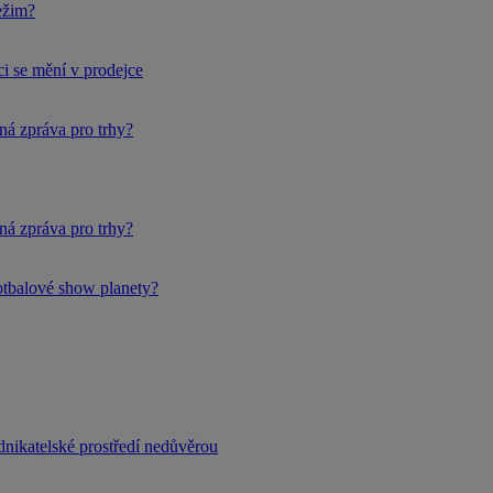
ežim?
i se mění v prodejce
ná zpráva pro trhy?
ná zpráva pro trhy?
fotbalové show planety?
dnikatelské prostředí nedůvěrou