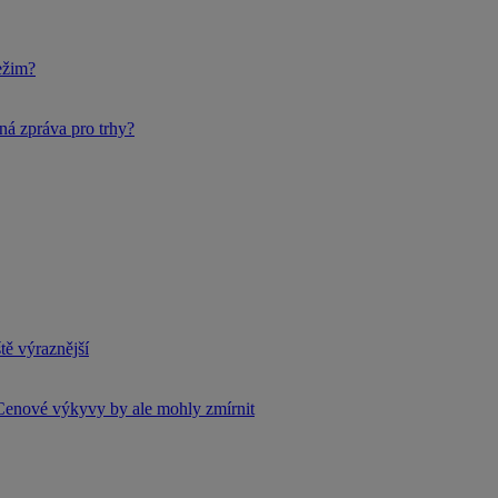
ežim?
ná zpráva pro trhy?
tě výraznější
Cenové výkyvy by ale mohly zmírnit