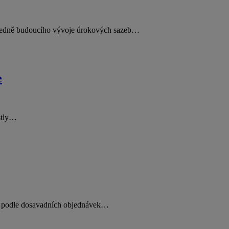
ohledně budoucího vývoje úrokových sazeb…
e
ostly…
ti podle dosavadních objednávek…