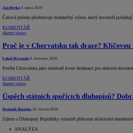
Jan Berka
4. srpna 2026
Časová prémie představuje dodatečný výnos, který investoři požadu
KOMENTÁŘ
shares
views
Proč je v Chorvatsku tak draze? Klíčovou 
Lukáš Kovanda
8. července 2026
Pověst Chorvatska jako relativně levné destinace pro strávení dovol
KOMENTÁŘ
shares
views
Úspěch státních spořicích dluhopisů? Dobr
Dominik Rusinko
26. června 2026
Zájem o Dluhopisy Republiky výrazně překonal očekávání ministerst
ANALÝZA