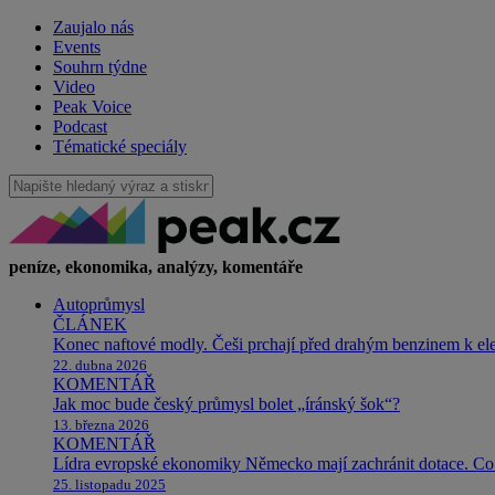
Zaujalo nás
Events
Souhrn týdne
Video
Peak Voice
Podcast
Tématické speciály
peníze, ekonomika, analýzy, komentáře
Autoprůmysl
ČLÁNEK
Konec naftové modly. Češi prchají před drahým benzinem k e
22. dubna 2026
KOMENTÁŘ
Jak moc bude český průmysl bolet „íránský šok“?
13. března 2026
KOMENTÁŘ
Lídra evropské ekonomiky Německo mají zachránit dotace. Co 
25. listopadu 2025