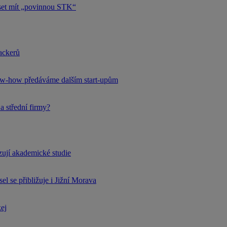
uset mít „povinnou STK“
hackerů
now-how předáváme dalším start-upům
a střední firmy?
rzují akademické studie
l se přibližuje i Jižní Morava
kej