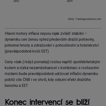
Zdroj: Tradingeconomics.com
Hlavní motory inflace nejsou nijak zvlášť stabilní –
dynamiku cen ženou vpřed především dražší potraviny,
pohonné hmoty a zdražování v pohostinství a hoteliérství
(pravděpodobně kvůli EET).
Ceny však (i když pomaleji) rostou napříč spotřebitelským
košem a nízká nezaměstnanost v kombinaci s rostoucími
mzdami bude pravděpodobně udržovat inflační dynamiku
poblíž cíle ČNB i ve chvíli, kdy odezní efekt dražšího
benzínu a EET.
Konec intervencí se blíží