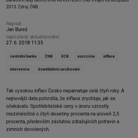
2013. Zdroj: ČNB
Napsal
Jan Bureš
naposledy aktualizováno
27. 6. 2018 11:35
centrální banka
ČNB
ECB
eurozóna
inflace
intervence
kvantitativní uvolňování
Tak vysokou inflaci Česko nepamatuje celé čtyři roky. A
nejnovější data potvrdila, že inflace zrychluje, jak se
očekávalo. Spotřebitelské ceny v únoru vzrostly
meziměsíčně o čtyři desetiny procenta na úroveň 2,5
procenta, především zásluhou zdražujících potravin a
zimních dovolených.