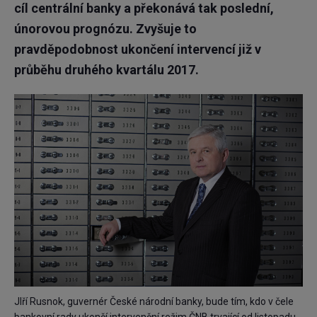
cíl centrální banky a překonává tak poslední,
únorovou prognózu. Zvyšuje to
pravděpodobnost ukončení intervencí již v
průběhu druhého kvartálu 2017.
JIří Rusnok, guvernér České národní banky, bude tím, kdo v čele
bankovní rady ukončí intervenční režim ČNB trvající od listopadu