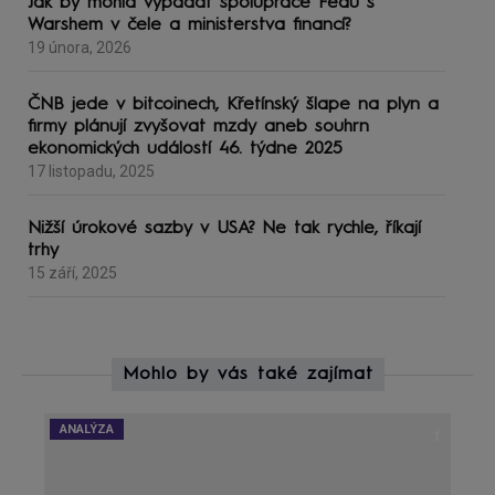
Jak by mohla vypadat spolupráce Fedu s
Warshem v čele a ministerstva financí?
19 února, 2026
ČNB jede v bitcoinech, Křetínský šlape na plyn a
firmy plánují zvyšovat mzdy aneb souhrn
ekonomických událostí 46. týdne 2025
17 listopadu, 2025
Nižší úrokové sazby v USA? Ne tak rychle, říkají
trhy
15 září, 2025
Mohlo by vás také zajímat
ANALÝZA