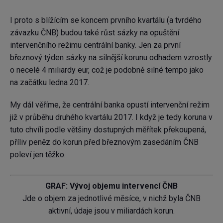
I proto s blížícím se koncem prvního kvartálu (a tvrdého
závazku ČNB) budou také růst sázky na opuštění
intervenčního režimu centrální banky. Jen za první
březnový týden sázky na silnější korunu odhadem vzrostly
o necelé 4 miliardy eur, což je podobně silné tempo jako
na začátku ledna 2017.
My dál věříme, že centrální banka opustí intervenční režim
již v průběhu druhého kvartálu 2017. I když je tedy koruna v
tuto chvíli podle většiny dostupných měřítek překoupená,
příliv peněz do korun před březnovým zasedáním ČNB
poleví jen těžko.
GRAF: Vývoj objemu intervencí ČNB
Jde o objem za jednotlivé měsíce, v nichž byla ČNB
aktivní, údaje jsou v miliardách korun.