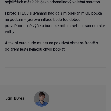
nejbližších měsících čeká adrenalinový volební maraton.
I proto si ECB s úvahami nad dalším osekáním QE počká
na podzim – jádrová inflace bude tou dobou
pravděpodobně výše a budeme mít za sebou francouzské
volby.
A tak si euro bude muset na pozitivní obrat na frontě s
dolarem ještě nějakou chvíli počkat.
Jan Bureš