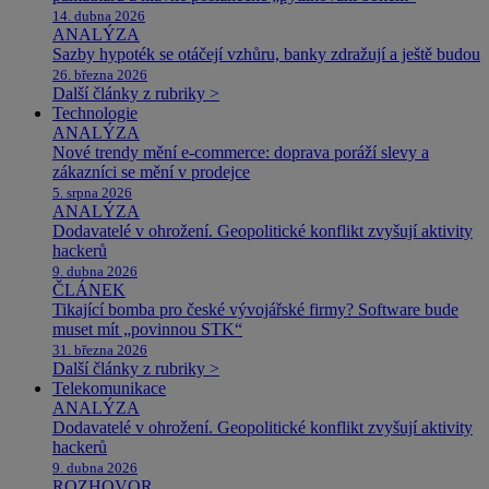
14. dubna 2026
ANALÝZA
Sazby hypoték se otáčejí vzhůru, banky zdražují a ještě budou
26. března 2026
Další články z rubriky >
Technologie
ANALÝZA
Nové trendy mění e-commerce: doprava poráží slevy a
zákazníci se mění v prodejce
5. srpna 2026
ANALÝZA
Dodavatelé v ohrožení. Geopolitické konflikt zvyšují aktivity
hackerů
9. dubna 2026
ČLÁNEK
Tikající bomba pro české vývojářské firmy? Software bude
muset mít „povinnou STK“
31. března 2026
Další články z rubriky >
Telekomunikace
ANALÝZA
Dodavatelé v ohrožení. Geopolitické konflikt zvyšují aktivity
hackerů
9. dubna 2026
ROZHOVOR