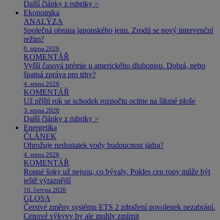
Další články z rubriky >
Ekonomika
ANALÝZA
Společná obrana japonského jenu. Zrodil se nový intervenční
režim?
6. srpna 2026
KOMENTÁŘ
Vyšší časová prémie u amerického dluhopisu. Dobrá, nebo
špatná zpráva pro trhy?
4. srpna 2026
KOMENTÁŘ
Už příští rok se schodek rozpočtu ocitne na šikmé ploše
3. srpna 2026
Další články z rubriky >
Energetika
ČLÁNEK
Ohrožuje nedostatek vody budoucnost jádra?
4. srpna 2026
KOMENTÁŘ
Ropné šoky už nejsou, co bývaly. Pokles cen ropy může být
ještě výraznější
16. června 2026
GLOSA
Čerstvé změny systému ETS 2 zdražení povolenek nezabrání.
Cenové výkyvy by ale mohly zmírnit