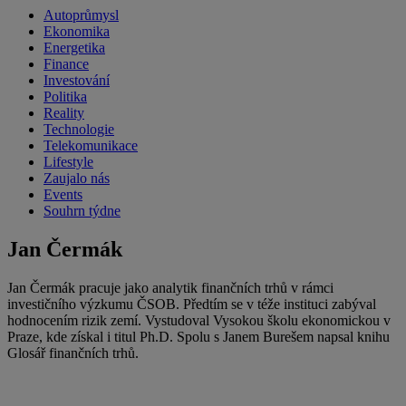
Autoprůmysl
Ekonomika
Energetika
Finance
Investování
Politika
Reality
Technologie
Telekomunikace
Lifestyle
Zaujalo nás
Events
Souhrn týdne
Jan Čermák
Jan Čermák pracuje jako analytik finančních trhů v rámci
investičního výzkumu ČSOB. Předtím se v téže instituci zabýval
hodnocením rizik zemí. Vystudoval Vysokou školu ekonomickou v
Praze, kde získal i titul Ph.D. Spolu s Janem Burešem napsal knihu
Glosář finančních trhů.