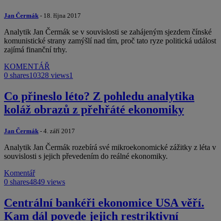
Jan Čermák
- 18. října 2017
Analytik Jan Čermák se v souvislosti se zahájeným sjezdem čínské
komunistické strany zamýšlí nad tím, proč tato ryze politická událost
zajímá finanční trhy.
KOMENTÁŘ
0 shares
10328 views
1
Co přineslo léto? Z pohledu analytika
koláž obrazů z přehřáté ekonomiky
Jan Čermák
- 4. září 2017
Analytik Jan Čermák rozebírá své mikroekonomické zážitky z léta v
souvislosti s jejich převedením do reálné ekonomiky.
Komentář
0 shares
4849 views
Centrální bankéři ekonomice USA věří.
Kam dál povede jejich restriktivní