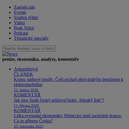
Zaujalo nás
Events
Souhrn týdne
Video
Peak Voice
Podcast
Tématické speciály
peníze, ekonomika, analýzy, komentáře
Autoprůmysl
ČLÁNEK
Konec naftové modly. Češi prchají před drahým benzinem k
elektromobilům
22. dubna 2026
KOMENTÁŘ
Jak moc bude český průmysl bolet „íránský šok“?
13. března 2026
KOMENTÁŘ
Lídra evropské ekonomiky Německo mají zachránit dotace.
Co to přinese Česku?
25. listopadu 2025