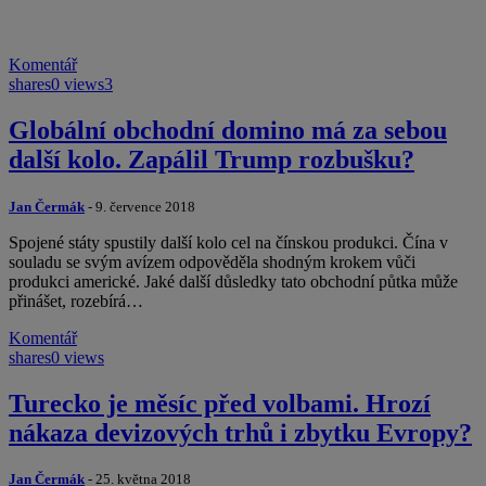
Komentář
shares
0 views
3
Globální obchodní domino má za sebou
další kolo. Zapálil Trump rozbušku?
Jan Čermák
- 9. července 2018
Spojené státy spustily další kolo cel na čínskou produkci. Čína v
souladu se svým avízem odpověděla shodným krokem vůči
produkci americké. Jaké další důsledky tato obchodní půtka může
přinášet, rozebírá…
Komentář
shares
0 views
Turecko je měsíc před volbami. Hrozí
nákaza devizových trhů i zbytku Evropy?
Jan Čermák
- 25. května 2018