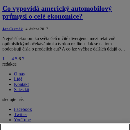
Co vypovídá americký automobilový
průmysl o celé ekonomice?
Jan Čermák
- 4. dubna 2017
Největší ekonomika světa čelí určité divergenci mezi relativně
optimistickými očekáváními a tvrdou realitou. Jak se na tom
podepisují čísla o prodejích aut? A co lze vyčíst z dalších údajů o…
1
…
4
5
6
7
redakce
O nás
Lidé
Kontakt
Sales kit
sledujte nás
Facebook
Twitter
YouTube
LinkedIn