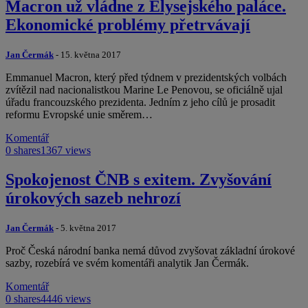
Macron už vládne z Elysejského paláce.
Ekonomické problémy přetrvávají
Jan Čermák
- 15. května 2017
Emmanuel Macron, který před týdnem v prezidentských volbách
zvítězil nad nacionalistkou Marine Le Penovou, se oficiálně ujal
úřadu francouzského prezidenta. Jedním z jeho cílů je prosadit
reformu Evropské unie směrem…
Komentář
0 shares
1367 views
Spokojenost ČNB s exitem. Zvyšování
úrokových sazeb nehrozí
Jan Čermák
- 5. května 2017
Proč Česká národní banka nemá důvod zvyšovat základní úrokové
sazby, rozebírá ve svém komentáři analytik Jan Čermák.
Komentář
0 shares
4446 views