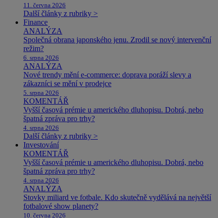
11. června 2026
Další články z rubriky >
Finance
ANALÝZA
Společná obrana japonského jenu. Zrodil se nový intervenční
režim?
6. srpna 2026
ANALÝZA
Nové trendy mění e-commerce: doprava poráží slevy a
zákazníci se mění v prodejce
5. srpna 2026
KOMENTÁŘ
Vyšší časová prémie u amerického dluhopisu. Dobrá, nebo
špatná zpráva pro trhy?
4. srpna 2026
Další články z rubriky >
Investování
KOMENTÁŘ
Vyšší časová prémie u amerického dluhopisu. Dobrá, nebo
špatná zpráva pro trhy?
4. srpna 2026
ANALÝZA
Stovky miliard ve fotbale. Kdo skutečně vydělává na největší
fotbalové show planety?
10. června 2026