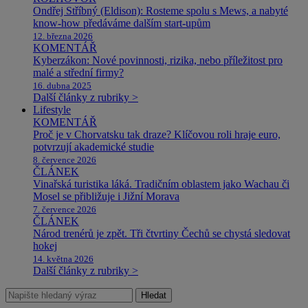
Ondřej Stříbný (Eldison): Rosteme spolu s Mews, a nabyté
know-how předáváme dalším start-upům
12. března 2026
KOMENTÁŘ
Kyberzákon: Nové povinnosti, rizika, nebo příležitost pro
malé a střední firmy?
16. dubna 2025
Další články z rubriky >
Lifestyle
KOMENTÁŘ
Proč je v Chorvatsku tak draze? Klíčovou roli hraje euro,
potvrzují akademické studie
8. července 2026
ČLÁNEK
Vinařská turistika láká. Tradičním oblastem jako Wachau či
Mosel se přibližuje i Jižní Morava
7. července 2026
ČLÁNEK
Národ trenérů je zpět. Tři čtvrtiny Čechů se chystá sledovat
hokej
14. května 2026
Další články z rubriky >
Hledat