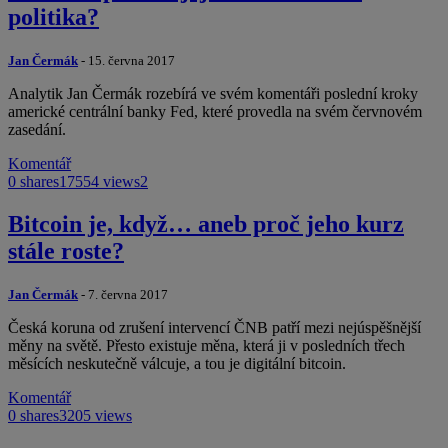
politika?
Jan Čermák
- 15. června 2017
Analytik Jan Čermák rozebírá ve svém komentáři poslední kroky
americké centrální banky Fed, které provedla na svém červnovém
zasedání.
Komentář
0 shares
17554 views
2
Bitcoin je, když… aneb proč jeho kurz
stále roste?
Jan Čermák
- 7. června 2017
Česká koruna od zrušení intervencí ČNB patří mezi nejúspěšnější
měny na světě. Přesto existuje měna, která ji v posledních třech
měsících neskutečně válcuje, a tou je digitální bitcoin.
Komentář
0 shares
3205 views