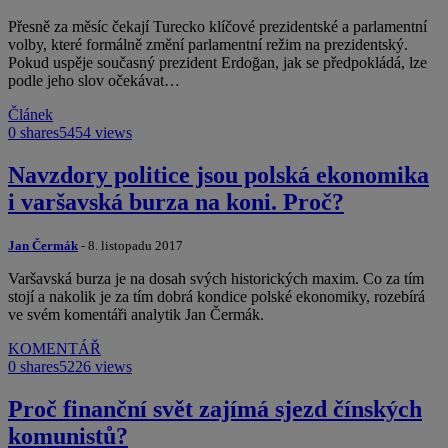
Přesně za měsíc čekají Turecko klíčové prezidentské a parlamentní
volby, které formálně změní parlamentní režim na prezidentský.
Pokud uspěje současný prezident Erdoğan, jak se předpokládá, lze
podle jeho slov očekávat…
Článek
0 shares
5454 views
Navzdory politice jsou polská ekonomika
i varšavská burza na koni. Proč?
Jan Čermák
- 8. listopadu 2017
Varšavská burza je na dosah svých historických maxim. Co za tím
stojí a nakolik je za tím dobrá kondice polské ekonomiky, rozebírá
ve svém komentáři analytik Jan Čermák.
KOMENTÁŘ
0 shares
5226 views
Proč finanční svět zajímá sjezd čínských
komunistů?