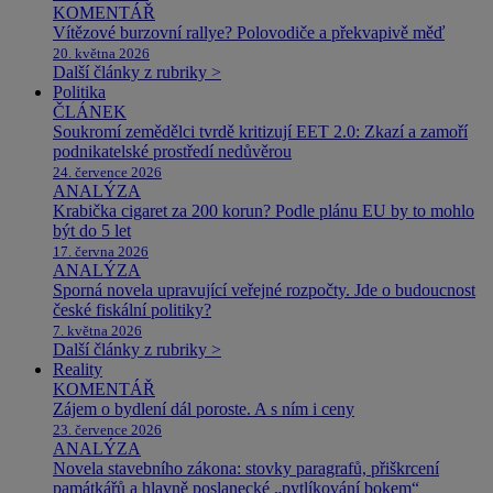
KOMENTÁŘ
Vítězové burzovní rallye? Polovodiče a překvapivě měď
20. května 2026
Další články z rubriky >
Politika
ČLÁNEK
Soukromí zemědělci tvrdě kritizují EET 2.0: Zkazí a zamoří
podnikatelské prostředí nedůvěrou
24. července 2026
ANALÝZA
Krabička cigaret za 200 korun? Podle plánu EU by to mohlo
být do 5 let
17. června 2026
ANALÝZA
Sporná novela upravující veřejné rozpočty. Jde o budoucnost
české fiskální politiky?
7. května 2026
Další články z rubriky >
Reality
KOMENTÁŘ
Zájem o bydlení dál poroste. A s ním i ceny
23. července 2026
ANALÝZA
Novela stavebního zákona: stovky paragrafů, přiškrcení
památkářů a hlavně poslanecké „pytlíkování bokem“