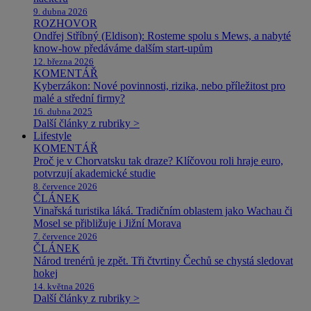
9. dubna 2026
ROZHOVOR
Ondřej Stříbný (Eldison): Rosteme spolu s Mews, a nabyté
know-how předáváme dalším start-upům
12. března 2026
KOMENTÁŘ
Kyberzákon: Nové povinnosti, rizika, nebo příležitost pro
malé a střední firmy?
16. dubna 2025
Další články z rubriky >
Lifestyle
KOMENTÁŘ
Proč je v Chorvatsku tak draze? Klíčovou roli hraje euro,
potvrzují akademické studie
8. července 2026
ČLÁNEK
Vinařská turistika láká. Tradičním oblastem jako Wachau či
Mosel se přibližuje i Jižní Morava
7. července 2026
ČLÁNEK
Národ trenérů je zpět. Tři čtvrtiny Čechů se chystá sledovat
hokej
14. května 2026
Další články z rubriky >