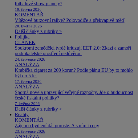
fotbalové show planety?
10. června 2026
KOMENTÁŘ
Vítězové burzovní rallye? Polovodiče a překvapivě měď
20. května 2026
Další články z rubriky >
Politika
ČLÁNEK
Soukromí zemědělci tvrdě kritizují EET 2.0: Zkazí a zamoří
podnikatelské prostředí nedůvěrou
24. července 2026
ANALÝZA
Krabička cigaret za 200 korun? Podle plánu EU by to mohlo
být do 5 let
17. června 2026
ANALÝZA
Sporná novela upravující veřejné rozpočty. Jde o budoucnost
české fiskální politiky?
7. května 2026
Další články z rubriky >
Reality
KOMENTÁŘ
Zájem o bydlení dál poroste. A s ním i ceny
23. července 2026
ANALÝZA