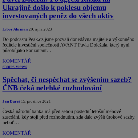
Ukrajině došlo k poklesu objemu
investovaných peněz do všech aktiv
Libor Akrman
20. října 2023
Do podcastu Peak.cz jsme pozvali donedávna majitele a výkonného
ředitele investiční společnosti AVANT Pavla Doležala, který nyní
působí jako konzultant…
KOMENTÁŘ
shares
views
Spěchat, či nespěchat se zvýšením sazeb?
ČNB čeká nelehké rozhodování
Jan Bureš
15. prosince 2021
Česká národní banka má před sebou poslední letošní měnové
zasedání, kdy stojí před rozhodnutím, zda dále zvýšit úrokové sazby,
neboť…
KOMENTÁŘ