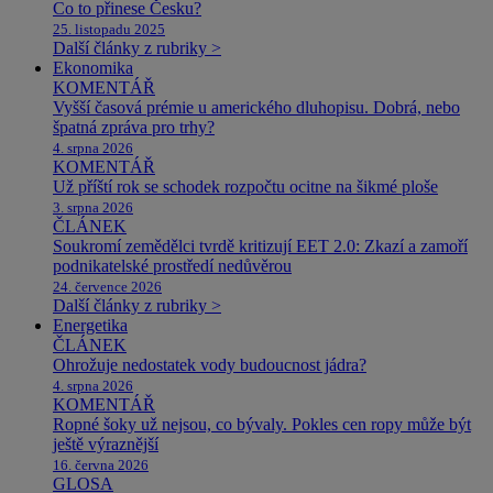
Co to přinese Česku?
25. listopadu 2025
Další články z rubriky >
Ekonomika
KOMENTÁŘ
Vyšší časová prémie u amerického dluhopisu. Dobrá, nebo
špatná zpráva pro trhy?
4. srpna 2026
KOMENTÁŘ
Už příští rok se schodek rozpočtu ocitne na šikmé ploše
3. srpna 2026
ČLÁNEK
Soukromí zemědělci tvrdě kritizují EET 2.0: Zkazí a zamoří
podnikatelské prostředí nedůvěrou
24. července 2026
Další články z rubriky >
Energetika
ČLÁNEK
Ohrožuje nedostatek vody budoucnost jádra?
4. srpna 2026
KOMENTÁŘ
Ropné šoky už nejsou, co bývaly. Pokles cen ropy může být
ještě výraznější
16. června 2026
GLOSA