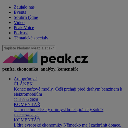
Zaujalo nás
Events
Souhrn týdne
Video
Peak Voice
Podcast
Tématické speciály
peníze, ekonomika, analýzy, komentáře
Autoprůmysl
ČLÁNEK
Konec naftové modly. Češi prchají před drahým benzinem k
elektromobilům
22. dubna 2026
KOMENTÁŘ
Jak moc bude český průmysl bolet „íránský šok“?
13. března 2026
KOMENTÁŘ
Lídra evropské ekonomiky Německo mají zachránit dotace.