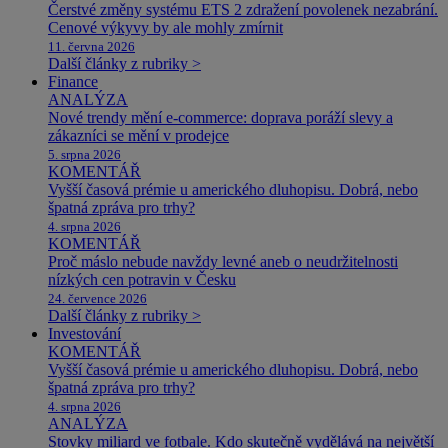
Čerstvé změny systému ETS 2 zdražení povolenek nezabrání.
Cenové výkyvy by ale mohly zmírnit
11. června 2026
Další články z rubriky >
Finance
ANALÝZA
Nové trendy mění e-commerce: doprava poráží slevy a
zákazníci se mění v prodejce
5. srpna 2026
KOMENTÁŘ
Vyšší časová prémie u amerického dluhopisu. Dobrá, nebo
špatná zpráva pro trhy?
4. srpna 2026
KOMENTÁŘ
Proč máslo nebude navždy levné aneb o neudržitelnosti
nízkých cen potravin v Česku
24. července 2026
Další články z rubriky >
Investování
KOMENTÁŘ
Vyšší časová prémie u amerického dluhopisu. Dobrá, nebo
špatná zpráva pro trhy?
4. srpna 2026
ANALÝZA
Stovky miliard ve fotbale. Kdo skutečně vydělává na největší