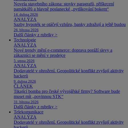
Novela stavebního zákona: stovky paragrafů, přiškrcení
památkářů a hlavně poslanecké „pytlíkování bokem“
14. dubna 2026
ANALÝZA
Sazby hypoték se otáčejí vzhůru, banky zdražují a ještě budou
26. března 2026
Další články z rubriky >
Technologie
ANALÝZA
Nové trendy mění e-commerce: doprava poráží slevy a
zákazníci se mění v prodejce
5. srpna 2026
ANALÝZA
Dodavatelé v ohrožení. Geopolitické konflikt zvyšují aktivity
hackerů
9. dubna 2026
ČLÁNEK
Tikající bomba pro české vývojářské firmy? Software bude
muset mít „povinnou STK“
31. března 2026
Další články z rubriky >
Telekomunikace
ANALÝZA
Dodavatelé v ohrožení. Geopolitické konflikt zvyšují aktivity
hackerů