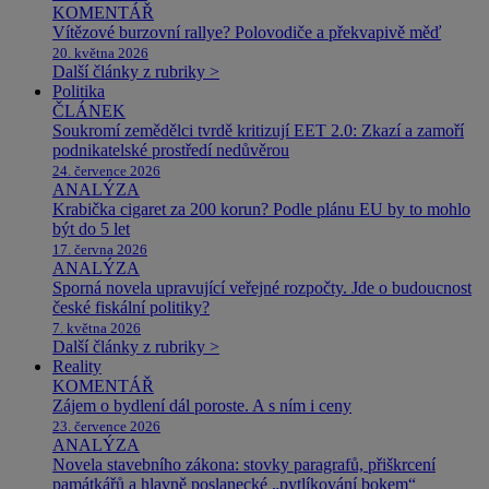
KOMENTÁŘ
Vítězové burzovní rallye? Polovodiče a překvapivě měď
20. května 2026
Další články z rubriky >
Politika
ČLÁNEK
Soukromí zemědělci tvrdě kritizují EET 2.0: Zkazí a zamoří
podnikatelské prostředí nedůvěrou
24. července 2026
ANALÝZA
Krabička cigaret za 200 korun? Podle plánu EU by to mohlo
být do 5 let
17. června 2026
ANALÝZA
Sporná novela upravující veřejné rozpočty. Jde o budoucnost
české fiskální politiky?
7. května 2026
Další články z rubriky >
Reality
KOMENTÁŘ
Zájem o bydlení dál poroste. A s ním i ceny
23. července 2026
ANALÝZA
Novela stavebního zákona: stovky paragrafů, přiškrcení
památkářů a hlavně poslanecké „pytlíkování bokem“