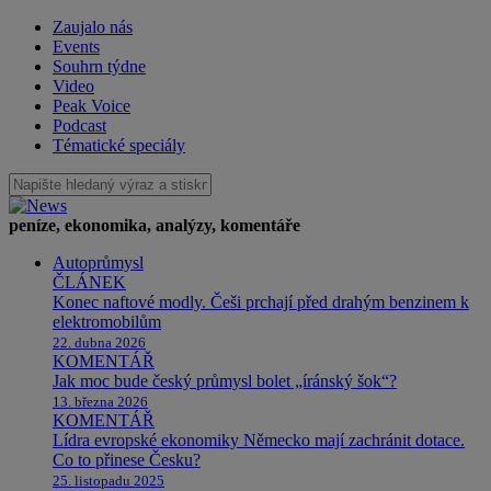
Zaujalo nás
Events
Souhrn týdne
Video
Peak Voice
Podcast
Tématické speciály
peníze, ekonomika, analýzy, komentáře
Autoprůmysl
ČLÁNEK
Konec naftové modly. Češi prchají před drahým benzinem k
elektromobilům
22. dubna 2026
KOMENTÁŘ
Jak moc bude český průmysl bolet „íránský šok“?
13. března 2026
KOMENTÁŘ
Lídra evropské ekonomiky Německo mají zachránit dotace.
Co to přinese Česku?
25. listopadu 2025