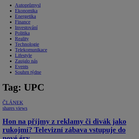
Autoprůmysl
Ekonomika
Energetika
Finance
Investování
Politika
Reality
Technologie
Telekomunikace
Lifestyle
Zaujalo nás
Events
Souhrn týdne
Tag: UPC
ČLÁNEK
shares
views
Hon na příjmy z reklamy či divák jako
rukojmí? Televizní zábava vstupuje do
nové éry