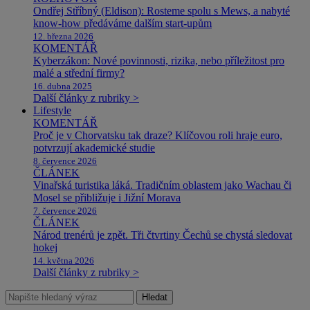
Ondřej Stříbný (Eldison): Rosteme spolu s Mews, a nabyté
know-how předáváme dalším start-upům
12. března 2026
KOMENTÁŘ
Kyberzákon: Nové povinnosti, rizika, nebo příležitost pro
malé a střední firmy?
16. dubna 2025
Další články z rubriky >
Lifestyle
KOMENTÁŘ
Proč je v Chorvatsku tak draze? Klíčovou roli hraje euro,
potvrzují akademické studie
8. července 2026
ČLÁNEK
Vinařská turistika láká. Tradičním oblastem jako Wachau či
Mosel se přibližuje i Jižní Morava
7. července 2026
ČLÁNEK
Národ trenérů je zpět. Tři čtvrtiny Čechů se chystá sledovat
hokej
14. května 2026
Další články z rubriky >
Hledat