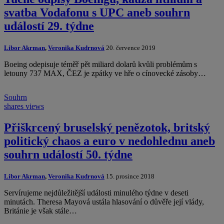
svatba Vodafonu s UPC aneb souhrn
událostí 29. týdne
Libor Akrman
,
Veronika Kudrnová
20. července 2019
Boeing odepisuje téměř pět miliard dolarů kvůli problémům s
letouny 737 MAX, ČEZ je zpátky ve hře o cínovecké zásoby…
Souhrn
shares
views
Přiškrcený bruselský penězotok, britský
politický chaos a euro v nedohlednu aneb
souhrn událostí 50. týdne
Libor Akrman
,
Veronika Kudrnová
15. prosince 2018
Servírujeme nejdůležitější události minulého týdne v deseti
minutách. Theresa Mayová ustála hlasování o důvěře její vlády,
Británie je však stále…