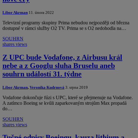
Libor Akrman
11. února 2022
Televizní programy skupiny Prima nebudou nejpozději od března
dostupné v rámci služby O2 TV. Prima se s O2 nedohodla na…
SOUHRN
shares
views
Z UPC bude Vodafone, z Airbusu král
nebe a z Googlu sluha Bruselu aneb
souhrn událostí 31. týdne
Libor Akrman
,
Veronika Kudrnová
3. srpna 2019
Vodafone dokončuje fúzi s UPC, které se přejmenuje na Vodafone.
A zatímco Boeing se kvůli zaparkovaným strojům Max propadá
do…
SOUHRN
shares
views
Tučné odpisy Boeingu, kauza lithium a