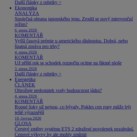
Další články z rubriky >
Ekonomika
ANALÝZA
Společná obrana japonského jenu. Zrodil se nový intervenční
režim?
6. srpna 2026
KOMENTÁŘ
Vyšší časová prémie u amerického dluhopisu. Dobrá, nebo
špatná zpráva pro trhy?
4. srpna 2026
KOMENTÁŘ
Už příští rok se schodek rozpočtu ocitne na šikmé ploše
3. srpna 2026
Další články z rubriky >
Energetika
ČLÁNEK
Ohrožuje nedostatek vody budoucnost jádra?
4. srpna 2026
KOMENTÁŘ
Ropné šoky už nejsou, co bývaly. Pokles cen ropy může být
ještě výraznější
16. června 2026
GLOSA
Čerstvé změny systému ETS 2 zdražení povolenek nezabrání.
Cenové výkyvy by ale mohly zmírnit