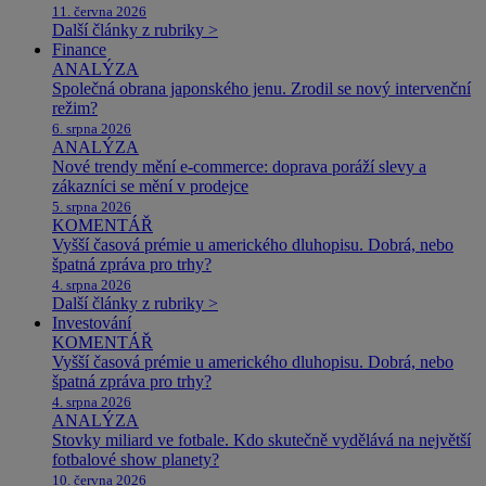
11. června 2026
Další články z rubriky >
Finance
ANALÝZA
Společná obrana japonského jenu. Zrodil se nový intervenční
režim?
6. srpna 2026
ANALÝZA
Nové trendy mění e-commerce: doprava poráží slevy a
zákazníci se mění v prodejce
5. srpna 2026
KOMENTÁŘ
Vyšší časová prémie u amerického dluhopisu. Dobrá, nebo
špatná zpráva pro trhy?
4. srpna 2026
Další články z rubriky >
Investování
KOMENTÁŘ
Vyšší časová prémie u amerického dluhopisu. Dobrá, nebo
špatná zpráva pro trhy?
4. srpna 2026
ANALÝZA
Stovky miliard ve fotbale. Kdo skutečně vydělává na největší
fotbalové show planety?
10. června 2026