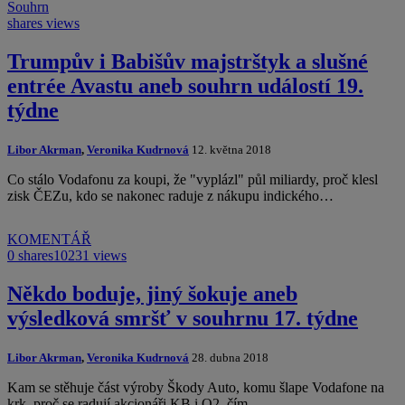
Souhrn
shares
views
Trumpův i Babišův majstrštyk a slušné
entrée Avastu aneb souhrn událostí 19.
týdne
Libor Akrman
,
Veronika Kudrnová
12. května 2018
Co stálo Vodafonu za koupi, že "vyplázl" půl miliardy, proč klesl
zisk ČEZu, kdo se nakonec raduje z nákupu indického…
KOMENTÁŘ
0 shares
10231 views
Někdo boduje, jiný šokuje aneb
výsledková smršť v souhrnu 17. týdne
Libor Akrman
,
Veronika Kudrnová
28. dubna 2018
Kam se stěhuje část výroby Škody Auto, komu šlape Vodafone na
krk, proč se radují akcionáři KB i O2, čím…