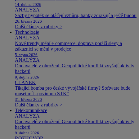
14. dubna 2026
ANALÝZA
Sazby hypoték se otáčejí vzhůru, banky zdražují a ještě budou
26. března 2026
Další články z rubriky >
Technologie
ANALÝZA
Nové trendy mění e-commerce: doprava poráží slevy a
zákazníci se mění v prodejce
5. srpna 2026
ANALÝZA
Dodavatelé v ohrožení. Geopolitické konflikt zvyšují aktivity
hackerů
9. dubna 2026
ČLÁNEK
Tikající bomba pro české vývojářské firmy? Software bude
muset mít „povinnou STK“
31. března 2026
Další články z rubriky >
Telekomunikace
ANALÝZA
Dodavatelé v ohrožení. Geopolitické konflikt zvyšují aktivity
hackerů
9. dubna 2026
ROZHOVOR