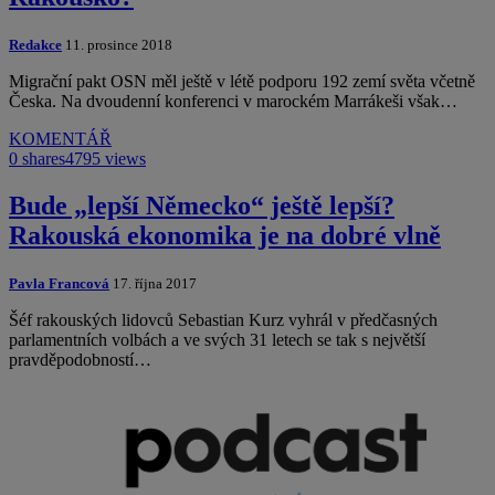
Redakce
11. prosince 2018
Migrační pakt OSN měl ještě v létě podporu 192 zemí světa včetně
Česka. Na dvoudenní konferenci v marockém Marrákeši však…
KOMENTÁŘ
0 shares
4795 views
Bude „lepší Německo“ ještě lepší?
Rakouská ekonomika je na dobré vlně
Pavla Francová
17. října 2017
Šéf rakouských lidovců Sebastian Kurz vyhrál v předčasných
parlamentních volbách a ve svých 31 letech se tak s největší
pravděpodobností…