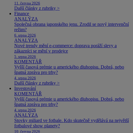
11. června 2026
Další články z rubriky >
Finance
ANALÝZA
Společná obrana japonského jenu. Zrodil se nový intervenční
režim?
6. srpna 2026
ANALÝZA
Nové trendy mění e-commerce: doprava poráží slevy a
zákazníci se mění v prodejce
5. srpna 2026
KOMENTÁŘ
Vyšší časová prémie u amerického dluhopisu. Dobrá, nebo
špatná zpráva pro trhy?
4. srpna 2026
Další články z rubriky >
Investování
KOMENTÁŘ
Vyšší časová prémie u amerického dluhopisu. Dobrá, nebo
špatná zpráva pro trhy?
4. srpna 2026
ANALÝZA
Stovky miliard ve fotbale. Kdo skutečně vydělává na největší
fotbalové show planety?
10. června 2026