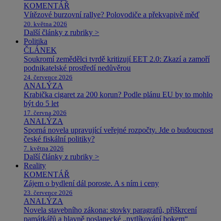
KOMENTÁŘ
Vítězové burzovní rallye? Polovodiče a překvapivě měď
20. května 2026
Další články z rubriky >
Politika
ČLÁNEK
Soukromí zemědělci tvrdě kritizují EET 2.0: Zkazí a zamoří
podnikatelské prostředí nedůvěrou
24. července 2026
ANALÝZA
Krabička cigaret za 200 korun? Podle plánu EU by to mohlo
být do 5 let
17. června 2026
ANALÝZA
Sporná novela upravující veřejné rozpočty. Jde o budoucnost
české fiskální politiky?
7. května 2026
Další články z rubriky >
Reality
KOMENTÁŘ
Zájem o bydlení dál poroste. A s ním i ceny
23. července 2026
ANALÝZA
Novela stavebního zákona: stovky paragrafů, přiškrcení
památkářů a hlavně poslanecké „pytlíkování bokem“