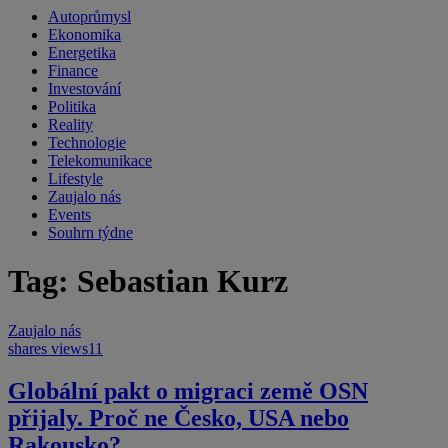
Autoprůmysl
Ekonomika
Energetika
Finance
Investování
Politika
Reality
Technologie
Telekomunikace
Lifestyle
Zaujalo nás
Events
Souhrn týdne
Tag: Sebastian Kurz
Zaujalo nás
shares
views
11
Globální pakt o migraci země OSN
přijaly. Proč ne Česko, USA nebo
Rakousko?