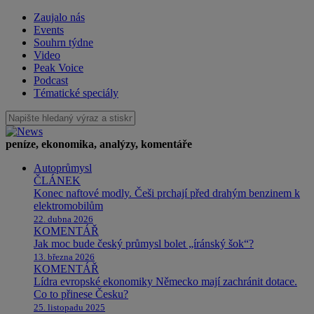
Zaujalo nás
Events
Souhrn týdne
Video
Peak Voice
Podcast
Tématické speciály
peníze, ekonomika, analýzy, komentáře
Autoprůmysl
ČLÁNEK
Konec naftové modly. Češi prchají před drahým benzinem k
elektromobilům
22. dubna 2026
KOMENTÁŘ
Jak moc bude český průmysl bolet „íránský šok“?
13. března 2026
KOMENTÁŘ
Lídra evropské ekonomiky Německo mají zachránit dotace.
Co to přinese Česku?
25. listopadu 2025