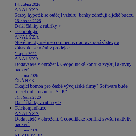
14. dubna 2026
ANALÝZA
Sazby hypoték se otáčejí vzhůru, banky zdražují a ještě budou
26. března 2026
Další články z rubriky >
Technologie
ANALÝZA
Nové trendy mění e-commerce: doprava poráží slevy a
zákazníci se mění v prodejce
5. srpna 2026
ANALÝZA
Dodavatelé v ohrožení. Geopolitické konflikt zvyšují aktivity
hackerů
9. dubna 2026
ČLÁNEK
Tikající bomba pro české vývojářské firmy? Software bude
muset mít „povinnou STK“
31. března 2026
Další články z rubriky >
Telekomunikace
ANALÝZA
Dodavatelé v ohrožení. Geopolitické konflikt zvyšují aktivity
hackerů
9. dubna 2026
ROZHOVOR