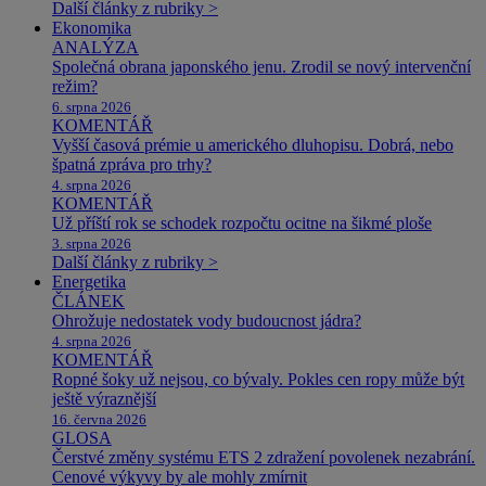
Další články z rubriky >
Ekonomika
ANALÝZA
Společná obrana japonského jenu. Zrodil se nový intervenční
režim?
6. srpna 2026
KOMENTÁŘ
Vyšší časová prémie u amerického dluhopisu. Dobrá, nebo
špatná zpráva pro trhy?
4. srpna 2026
KOMENTÁŘ
Už příští rok se schodek rozpočtu ocitne na šikmé ploše
3. srpna 2026
Další články z rubriky >
Energetika
ČLÁNEK
Ohrožuje nedostatek vody budoucnost jádra?
4. srpna 2026
KOMENTÁŘ
Ropné šoky už nejsou, co bývaly. Pokles cen ropy může být
ještě výraznější
16. června 2026
GLOSA
Čerstvé změny systému ETS 2 zdražení povolenek nezabrání.
Cenové výkyvy by ale mohly zmírnit