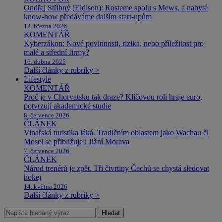
Ondřej Stříbný (Eldison): Rosteme spolu s Mews, a nabyté
know-how předáváme dalším start-upům
12. března 2026
KOMENTÁŘ
Kyberzákon: Nové povinnosti, rizika, nebo příležitost pro
malé a střední firmy?
16. dubna 2025
Další články z rubriky >
Lifestyle
KOMENTÁŘ
Proč je v Chorvatsku tak draze? Klíčovou roli hraje euro,
potvrzují akademické studie
8. července 2026
ČLÁNEK
Vinařská turistika láká. Tradičním oblastem jako Wachau či
Mosel se přibližuje i Jižní Morava
7. července 2026
ČLÁNEK
Národ trenérů je zpět. Tři čtvrtiny Čechů se chystá sledovat
hokej
14. května 2026
Další články z rubriky >
Hledat