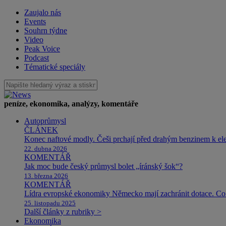
Zaujalo nás
Events
Souhrn týdne
Video
Peak Voice
Podcast
Tématické speciály
peníze, ekonomika, analýzy, komentáře
Autoprůmysl
ČLÁNEK
Konec naftové modly. Češi prchají před drahým benzinem k e
22. dubna 2026
KOMENTÁŘ
Jak moc bude český průmysl bolet „íránský šok“?
13. března 2026
KOMENTÁŘ
Lídra evropské ekonomiky Německo mají zachránit dotace. Co 
25. listopadu 2025
Další články z rubriky >
Ekonomika