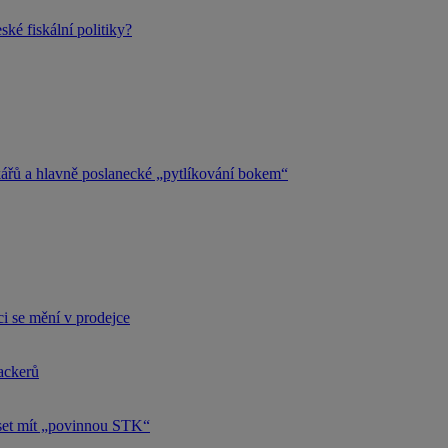
ké fiskální politiky?
kářů a hlavně poslanecké „pytlíkování bokem“
i se mění v prodejce
hackerů
uset mít „povinnou STK“