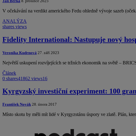
Jan Berka
8. prosince 2025
V očekávání na verdikt amerického Fedu ohledně vývoje sazeb (očekáv
ANALÝZA
shares
views
Fidelity International: Nastupuje nový h
Veronika Kudrnová
27. září 2023
Největší uskupení rozvíjejících se tržních ekonomik na světě –⁠ BRICS
Článek
0 shares
41862 views
16
Kyrgyzský investiční experiment: 100 gra
František Novák
28. února 2017
Místo skotu by měli mít lidé v Kyrgyzstánu úspory ve zlatě. Plán, kt