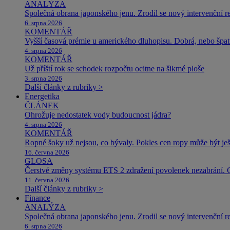
ANALÝZA
Společná obrana japonského jenu. Zrodil se nový intervenční r
6. srpna 2026
KOMENTÁŘ
Vyšší časová prémie u amerického dluhopisu. Dobrá, nebo špat
4. srpna 2026
KOMENTÁŘ
Už příští rok se schodek rozpočtu ocitne na šikmé ploše
3. srpna 2026
Další články z rubriky >
Energetika
ČLÁNEK
Ohrožuje nedostatek vody budoucnost jádra?
4. srpna 2026
KOMENTÁŘ
Ropné šoky už nejsou, co bývaly. Pokles cen ropy může být ješ
16. června 2026
GLOSA
Čerstvé změny systému ETS 2 zdražení povolenek nezabrání. 
11. června 2026
Další články z rubriky >
Finance
ANALÝZA
Společná obrana japonského jenu. Zrodil se nový intervenční r
6. srpna 2026