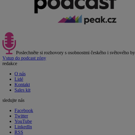
Poslechněte si rozhovory s osobnostmi českého i světového b
Vstup do podcast zóny
redakce
O nás
Lidé
Kontakt
Sales kit
sledujte nás
Facebook
Twitter
YouTube
LinkedIn
RSS