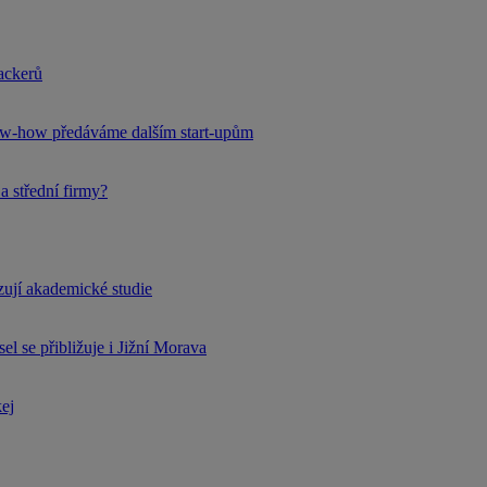
hackerů
now-how předáváme dalším start-upům
a střední firmy?
rzují akademické studie
l se přibližuje i Jižní Morava
kej