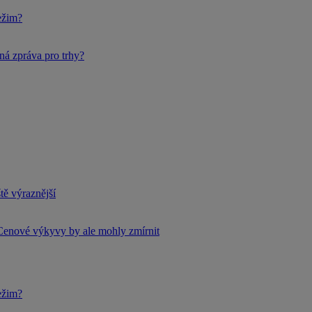
ežim?
ná zpráva pro trhy?
tě výraznější
Cenové výkyvy by ale mohly zmírnit
ežim?