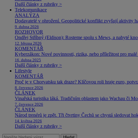
Další články z rubriky >
Telekomunikace
ANALÝZA
Dodavatelé v ohrožení. Geopolitické konflikt zvyšují aktivity 
9. dubna 2026
ROZHOVOR
Ondřej Stříbný (Eldison): Rosteme spolu s Mews, a nabyté k
12. března 2026
KOMENTÁŘ
Kyberzákon: Nové povinnosti, rizika, nebo příležitost pro malé 
16. dubna 2025
Další články z rubriky >
Lifestyle
KOMENTÁŘ
Proč je v Chorvatsku tak draze? Klíčovou roli hraje euro, potv
8. července 2026
ČLÁNEK
Vinařská turistika láká. Tradičním oblastem jako Wachau či Mose
7. července 2026
ČLÁNEK
Národ trenérů je zpět. Tři čtvrtiny Čechů se chystá sledovat ho
14. května 2026
Další články z rubriky >
Hledat