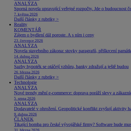
ANALÝZA
Sporná novela upravující veřejné rozpočty. Jde o budoucnost čes
7. května 2026
Další články z rubriky >
Reality
KOMENTÁŘ
Zájem o bydlení dál poroste. A s ním i ceny
23. července 2026
ANALÝZA
Novela stavebního zákona: stovky paragrafů, přiškrcení památ
14. dubna 2026
ANALÝZA
Sazby hypoték se otáčejí vzhůru, banky zdražují a ještě budou
26. března 2026
Další články z rubriky >
Technologie
ANALÝZA
Nové trendy mění e-commerce: doprava poráží slevy a zákazníc
5. srpna 2026
ANALÝZA
Dodavatelé v ohrožení. Geopolitické konflikt zvyšují aktivity 
9. dubna 2026
ČLÁNEK
Tikající bomba pro české vývojářské firmy? Software bude m
31. března 2026