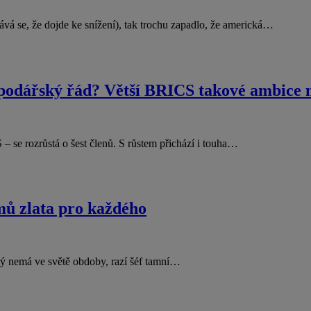
á se, že dojde ke snížení), tak trochu zapadlo, že americká…
ospodářský řád? Větší BRICS takové ambice
 – se rozrůstá o šest členů. S růstem přichází i touha…
mů zlata pro každého
erý nemá ve světě obdoby, razí šéf tamní…