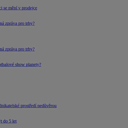
i se mění v prodejce
ná zpráva pro trhy?
ná zpráva pro trhy?
fotbalové show planety?
dnikatelské prostředí nedůvěrou
 do 5 let