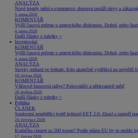
ANALÝZA
Nové trendy mění e-commerce: doprava poráží slevy a zákazníc
5. srpna 2026
KOMENTÁŘ
Vyšší časová prémie u amerického dluhopisu. Dobrá, nebo špat
4. srpna 2026
Další články z rubriky >
Investování
KOMENTÁŘ
Vyšší časová prémie u amerického dluhopisu. Dobrá, nebo špat
4. srpna 2026
ANALÝZA
Stovky miliard ve fotbale. Kdo skutečně vydělává na největší 
10. června 2026
KOMENTÁŘ
Vítězové burzovní rallye? Polovodiče a překvapivě měď
20. května 2026
Další články z rubriky >
Politika
ČLÁNEK
Soukromí zemědělci tvrdě kritizují EET 2.0: Zkazí a zamoří po
24. července 2026
ANALÝZA
Krabička cigaret za 200 korun? Podle plánu EU by to mohlo být
17. června 2026