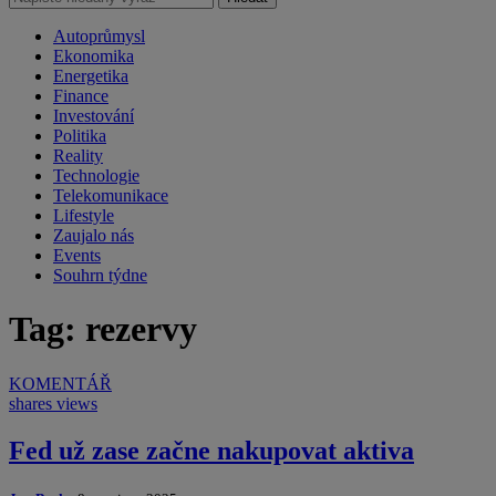
Autoprůmysl
Ekonomika
Energetika
Finance
Investování
Politika
Reality
Technologie
Telekomunikace
Lifestyle
Zaujalo nás
Events
Souhrn týdne
Tag: rezervy
KOMENTÁŘ
shares
views
Fed už zase začne nakupovat aktiva