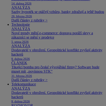
14. dubna 2026
ANALÝZA
Sazby hypoték se otáčejí vzhůru, banky zdražují a ještě budou
26. března 2026
Další články z rubriky >
Technologie
ANALÝZA
Nové trendy mění e-commerce: doprava poráží slevy a
zákazníci se mění v prodejce
5. srpna 2026
ANALÝZA
Dodavatelé v ohrožení. Geopolitické konflikt zvyšují aktivity
hackerů
9. dubna 2026
ČLÁNEK
Tikající bomba pro české vývojářské firmy? Software bude
muset mít „povinnou STK“
31. března 2026
Další články z rubriky >
Telekomunikace
ANALÝZA
Dodavatelé v ohrožení. Geopolitické konflikt zvyšují aktivity
hackerů
9. dubna 2026
ROZHOVOR