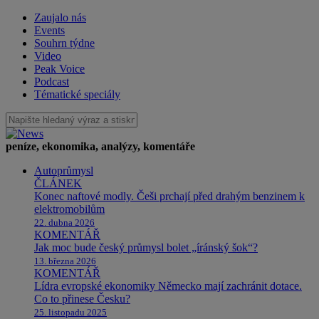
Zaujalo nás
Events
Souhrn týdne
Video
Peak Voice
Podcast
Tématické speciály
peníze, ekonomika, analýzy, komentáře
Autoprůmysl
ČLÁNEK
Konec naftové modly. Češi prchají před drahým benzinem k
elektromobilům
22. dubna 2026
KOMENTÁŘ
Jak moc bude český průmysl bolet „íránský šok“?
13. března 2026
KOMENTÁŘ
Lídra evropské ekonomiky Německo mají zachránit dotace.
Co to přinese Česku?
25. listopadu 2025