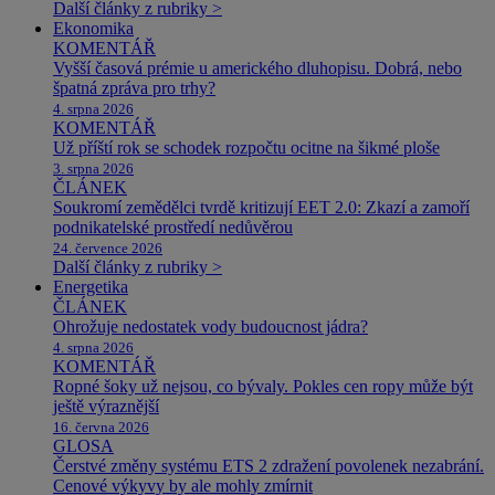
Další články z rubriky >
Ekonomika
KOMENTÁŘ
Vyšší časová prémie u amerického dluhopisu. Dobrá, nebo
špatná zpráva pro trhy?
4. srpna 2026
KOMENTÁŘ
Už příští rok se schodek rozpočtu ocitne na šikmé ploše
3. srpna 2026
ČLÁNEK
Soukromí zemědělci tvrdě kritizují EET 2.0: Zkazí a zamoří
podnikatelské prostředí nedůvěrou
24. července 2026
Další články z rubriky >
Energetika
ČLÁNEK
Ohrožuje nedostatek vody budoucnost jádra?
4. srpna 2026
KOMENTÁŘ
Ropné šoky už nejsou, co bývaly. Pokles cen ropy může být
ještě výraznější
16. června 2026
GLOSA
Čerstvé změny systému ETS 2 zdražení povolenek nezabrání.
Cenové výkyvy by ale mohly zmírnit