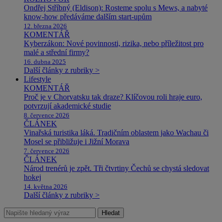
Ondřej Stříbný (Eldison): Rosteme spolu s Mews, a nabyté
know-how předáváme dalším start-upům
12. března 2026
KOMENTÁŘ
Kyberzákon: Nové povinnosti, rizika, nebo příležitost pro
malé a střední firmy?
16. dubna 2025
Další články z rubriky >
Lifestyle
KOMENTÁŘ
Proč je v Chorvatsku tak draze? Klíčovou roli hraje euro,
potvrzují akademické studie
8. července 2026
ČLÁNEK
Vinařská turistika láká. Tradičním oblastem jako Wachau či
Mosel se přibližuje i Jižní Morava
7. července 2026
ČLÁNEK
Národ trenérů je zpět. Tři čtvrtiny Čechů se chystá sledovat
hokej
14. května 2026
Další články z rubriky >
Hledat