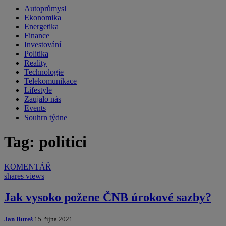
Autoprůmysl
Ekonomika
Energetika
Finance
Investování
Politika
Reality
Technologie
Telekomunikace
Lifestyle
Zaujalo nás
Events
Souhrn týdne
Tag: politici
KOMENTÁŘ
shares
views
Jak vysoko požene ČNB úrokové sazby?
Jan Bureš
15. října 2021