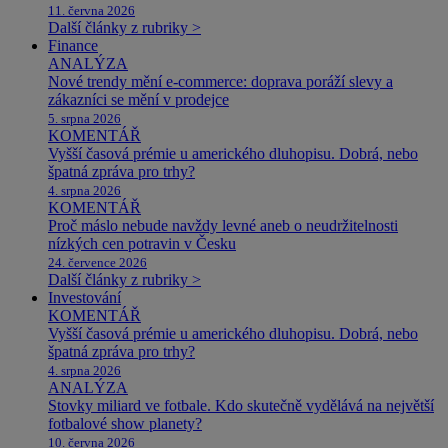
11. června 2026
Další články z rubriky >
Finance
ANALÝZA
Nové trendy mění e-commerce: doprava poráží slevy a
zákazníci se mění v prodejce
5. srpna 2026
KOMENTÁŘ
Vyšší časová prémie u amerického dluhopisu. Dobrá, nebo
špatná zpráva pro trhy?
4. srpna 2026
KOMENTÁŘ
Proč máslo nebude navždy levné aneb o neudržitelnosti
nízkých cen potravin v Česku
24. července 2026
Další články z rubriky >
Investování
KOMENTÁŘ
Vyšší časová prémie u amerického dluhopisu. Dobrá, nebo
špatná zpráva pro trhy?
4. srpna 2026
ANALÝZA
Stovky miliard ve fotbale. Kdo skutečně vydělává na největší
fotbalové show planety?
10. června 2026