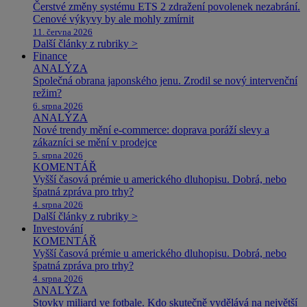
Čerstvé změny systému ETS 2 zdražení povolenek nezabrání.
Cenové výkyvy by ale mohly zmírnit
11. června 2026
Další články z rubriky >
Finance
ANALÝZA
Společná obrana japonského jenu. Zrodil se nový intervenční
režim?
6. srpna 2026
ANALÝZA
Nové trendy mění e-commerce: doprava poráží slevy a
zákazníci se mění v prodejce
5. srpna 2026
KOMENTÁŘ
Vyšší časová prémie u amerického dluhopisu. Dobrá, nebo
špatná zpráva pro trhy?
4. srpna 2026
Další články z rubriky >
Investování
KOMENTÁŘ
Vyšší časová prémie u amerického dluhopisu. Dobrá, nebo
špatná zpráva pro trhy?
4. srpna 2026
ANALÝZA
Stovky miliard ve fotbale. Kdo skutečně vydělává na největší