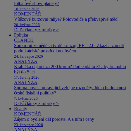
fotbalové show planety?
10. června 2026
KOMENTÁŘ
Vítězové burzovní rallye? Polovodiče a překvapivě měď
20. května 2026
Další články z rubriky >
Politika
ČLÁNEK
Soukromí zemědělci tvrdě kritizují EET 2.0: Zkazí a zamoří
podnikatelské prostředí nedůvěrou
24. července 2026
ANALÝZA
Krabička cigaret za 200 korun? Podle plánu EU by to mohlo
být do 5 let
17. června 2026
ANALÝZA
Sporná novela upravující veřejné rozpočty. Jde o budoucnost
české fiskální politiky?
7. května 2026
Další články z rubriky >
Reality
KOMENTÁŘ
Zájem o bydlení dál poroste. A s ním i ceny
23. července 2026
ANALÝZA