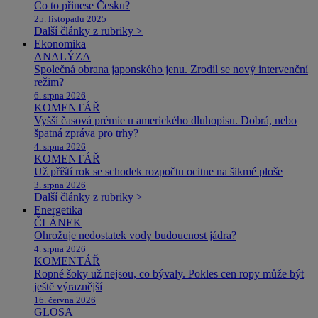
Co to přinese Česku?
25. listopadu 2025
Další články z rubriky >
Ekonomika
ANALÝZA
Společná obrana japonského jenu. Zrodil se nový intervenční
režim?
6. srpna 2026
KOMENTÁŘ
Vyšší časová prémie u amerického dluhopisu. Dobrá, nebo
špatná zpráva pro trhy?
4. srpna 2026
KOMENTÁŘ
Už příští rok se schodek rozpočtu ocitne na šikmé ploše
3. srpna 2026
Další články z rubriky >
Energetika
ČLÁNEK
Ohrožuje nedostatek vody budoucnost jádra?
4. srpna 2026
KOMENTÁŘ
Ropné šoky už nejsou, co bývaly. Pokles cen ropy může být
ještě výraznější
16. června 2026
GLOSA