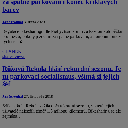
za špatné parkování i konec křiklavých
barev
Jan Strouhal
3. srpna 2020
Regulace bikesharingu dle Prahy: tisíc korun za každou koloběžku
pro město, pokuty jezdcům za špatné parkování, autonomní omezení
rychlosti až…
ČLÁNEK
shares
views
Růžová Rekola hlásí rekordní sezonu. Je
tu parkovací socialismus, všímá si jejich
šéf
Jan Strouhal
27. listopadu 2019
Sdílená kola Rekola zažila opět rekordní sezonu, v které jejich
uživatelé najezdili téměř 1,5 milionu kilometrů. Bikesharing se ale
zejména…