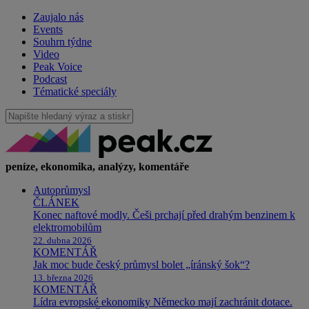
Zaujalo nás
Events
Souhrn týdne
Video
Peak Voice
Podcast
Tématické speciály
peníze, ekonomika, analýzy, komentáře
Autoprůmysl
ČLÁNEK
Konec naftové modly. Češi prchají před drahým benzinem k
elektromobilům
22. dubna 2026
KOMENTÁŘ
Jak moc bude český průmysl bolet „íránský šok“?
13. března 2026
KOMENTÁŘ
Lídra evropské ekonomiky Německo mají zachránit dotace.