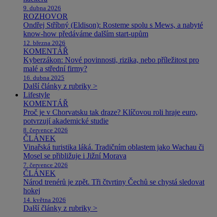
9. dubna 2026
ROZHOVOR
Ondřej Stříbný (Eldison): Rosteme spolu s Mews, a nabyté
know-how předáváme dalším start-upům
12. března 2026
KOMENTÁŘ
Kyberzákon: Nové povinnosti, rizika, nebo příležitost pro
malé a střední firmy?
16. dubna 2025
Další články z rubriky >
Lifestyle
KOMENTÁŘ
Proč je v Chorvatsku tak draze? Klíčovou roli hraje euro,
potvrzují akademické studie
8. července 2026
ČLÁNEK
Vinařská turistika láká. Tradičním oblastem jako Wachau či
Mosel se přibližuje i Jižní Morava
7. července 2026
ČLÁNEK
Národ trenérů je zpět. Tři čtvrtiny Čechů se chystá sledovat
hokej
14. května 2026
Další články z rubriky >