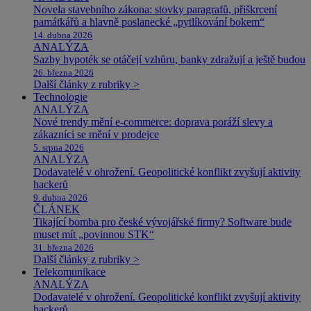
Novela stavebního zákona: stovky paragrafů, přiškrcení
památkářů a hlavně poslanecké „pytlíkování bokem“
14. dubna 2026
ANALÝZA
Sazby hypoték se otáčejí vzhůru, banky zdražují a ještě budou
26. března 2026
Další články z rubriky >
Technologie
ANALÝZA
Nové trendy mění e-commerce: doprava poráží slevy a
zákazníci se mění v prodejce
5. srpna 2026
ANALÝZA
Dodavatelé v ohrožení. Geopolitické konflikt zvyšují aktivity
hackerů
9. dubna 2026
ČLÁNEK
Tikající bomba pro české vývojářské firmy? Software bude
muset mít „povinnou STK“
31. března 2026
Další články z rubriky >
Telekomunikace
ANALÝZA
Dodavatelé v ohrožení. Geopolitické konflikt zvyšují aktivity
hackerů