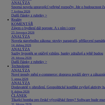
ANALÝZA
Sporná novela upravující veřejné rozpočty. Jde o budoucnost čes
7. května 2026
Další články z rubriky >
Reality
KOMENTÁŘ
Zájem o bydlení dál poroste. A s ním i ceny
23. července 2026
ANALÝZA
Novela stavebního zákona: stovky paragrafů, přiškrcení památ
14. dubna 2026
ANALÝZA
Sazby hypoték se otáčejí vzhůru, banky zdražují a ještě budou
26. března 2026
Další články z rubriky >
Technologie
ANALÝZA
Nové trendy mění e-commerce: doprava poráží slevy a zákazníc
5. srpna 2026
ANALÝZA
Dodavatelé v ohrožení. Geopolitické konflikt zvyšují aktivity 
9. dubna 2026
ČLÁNEK
Tikající bomba pro české vývojářské firmy? Software bude m
31. března 2026