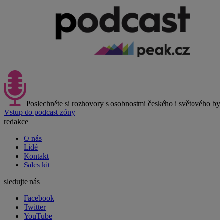
Poslechněte si rozhovory s osobnostmi českého i světového b
Vstup do podcast zóny
redakce
O nás
Lidé
Kontakt
Sales kit
sledujte nás
Facebook
Twitter
YouTube