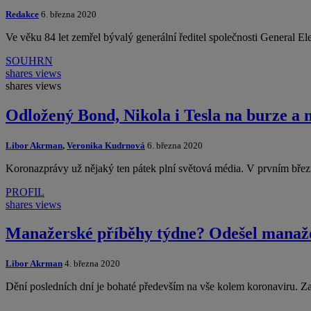
Redakce
6. března 2020
Ve věku 84 let zemřel bývalý generální ředitel společnosti General E
SOUHRN
shares
views
shares
views
Odložený Bond, Nikola i Tesla na burze a 
Libor Akrman
,
Veronika Kudrnová
6. března 2020
Koronazprávy už nějaký ten pátek plní světová média. V prvním břez
PROFIL
shares
views
Manažerské příběhy týdne? Odešel manaže
Libor Akrman
4. března 2020
Dění posledních dní je bohaté především na vše kolem koronaviru. Z