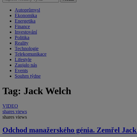
Autoprůmysl
Ekonomika
Energetika
Finance
Investování
Politika
Reality
Technologie
Telekomunikace
Lifestyle
Zaujalo nás
Events
Souhrn týdne
Tag: Jack Welch
VIDEO
shares
views
shares
views
Odchod manažerského génia. Zemřel Jack