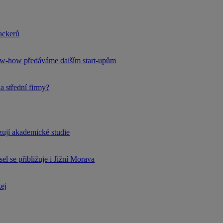
hackerů
now-how předáváme dalším start-upům
a střední firmy?
rzují akademické studie
l se přibližuje i Jižní Morava
kej