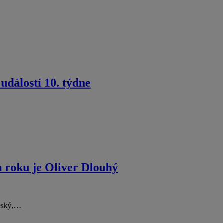
událostí 10. týdne
 roku je Oliver Dlouhý
český,…