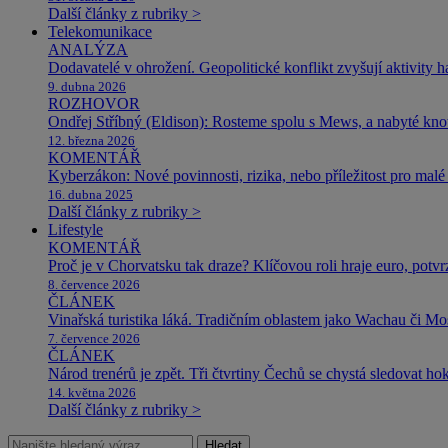
Další články z rubriky >
Telekomunikace
ANALÝZA
Dodavatelé v ohrožení. Geopolitické konflikt zvyšují aktivity 
9. dubna 2026
ROZHOVOR
Ondřej Stříbný (Eldison): Rosteme spolu s Mews, a nabyté k
12. března 2026
KOMENTÁŘ
Kyberzákon: Nové povinnosti, rizika, nebo příležitost pro malé 
16. dubna 2025
Další články z rubriky >
Lifestyle
KOMENTÁŘ
Proč je v Chorvatsku tak draze? Klíčovou roli hraje euro, potv
8. července 2026
ČLÁNEK
Vinařská turistika láká. Tradičním oblastem jako Wachau či Mose
7. července 2026
ČLÁNEK
Národ trenérů je zpět. Tři čtvrtiny Čechů se chystá sledovat ho
14. května 2026
Další články z rubriky >
Hledat