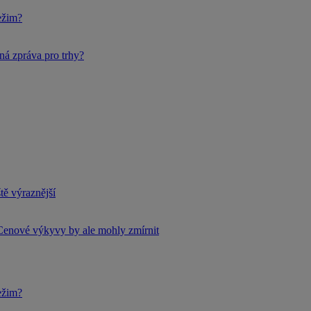
ežim?
ná zpráva pro trhy?
tě výraznější
Cenové výkyvy by ale mohly zmírnit
ežim?