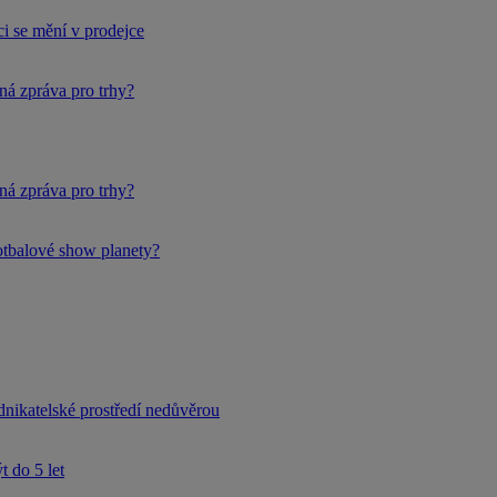
i se mění v prodejce
ná zpráva pro trhy?
ná zpráva pro trhy?
fotbalové show planety?
dnikatelské prostředí nedůvěrou
 do 5 let