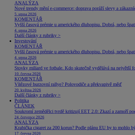
ANALÝZA
Nové trendy mění e-commerce: doprava poráží slevy a zákazníc
5. srpna 2026
KOMENTÁŘ
Vyšší časová prémie u amerického dluhopisu. Dobrá, nebo špat
4. srpna 2026
Další články z rubriky >
Investování
KOMENTÁŘ
Vyšší časová prémie u amerického dluhopisu. Dobrá, nebo špat
4. srpna 2026
ANALÝZA
Stovky miliard ve fotbale. Kdo skutečně vydělává na největší 
10. června 2026
KOMENTÁŘ
Vítězové burzovní rallye? Polovodiče a překvapivě měď
20. května 2026
Další články z rubriky >
Politika
ČLÁNEK
Soukromí zemědělci tvrdě kritizují EET 2.0: Zkazí a zamoří po
24. července 2026
ANALÝZA
Krabička cigaret za 200 korun? Podle plánu EU by to mohlo být
17. června 2026