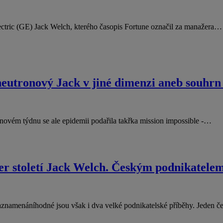
lectric (GE) Jack Welch, kterého časopis Fortune označil za manažera…
neutronový Jack v jiné dimenzi aneb souhrn 
novém týdnu se ale epidemii podařila takřka mission impossible -…
r století Jack Welch. Českým podnikatelem
aznamenáníhodné jsou však i dva velké podnikatelské příběhy. Jeden 