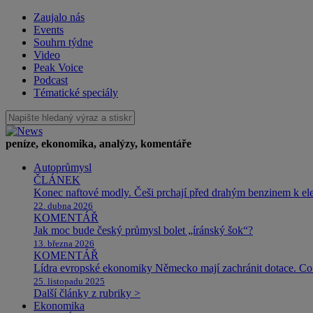
Zaujalo nás
Events
Souhrn týdne
Video
Peak Voice
Podcast
Tématické speciály
peníze, ekonomika, analýzy, komentáře
Autoprůmysl
ČLÁNEK
Konec naftové modly. Češi prchají před drahým benzinem k e
22. dubna 2026
KOMENTÁŘ
Jak moc bude český průmysl bolet „íránský šok“?
13. března 2026
KOMENTÁŘ
Lídra evropské ekonomiky Německo mají zachránit dotace. Co 
25. listopadu 2025
Další články z rubriky >
Ekonomika