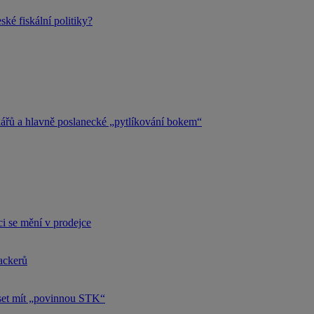
ké fiskální politiky?
kářů a hlavně poslanecké „pytlíkování bokem“
i se mění v prodejce
hackerů
uset mít „povinnou STK“