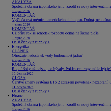
ANALÝZA
Společná obrana japonského jenu. Zrodil se nový intervenční r
6. srpna 2026
KOMENTÁŘ
Vyšší časová prémie u amerického dluhopisu. Dobrá, nebo špat
4. srpna 2026
KOMENTÁŘ
Už příští rok se schodek rozpočtu ocitne na šikmé ploše
3. srpna 2026
Další články z rubriky >
Energetika
ČLÁNEK
Ohrožuje nedostatek vody budoucnost jádra?
4. srpna 2026
KOMENTÁŘ
Ropné šoky už nejsou, co bývaly. Pokles cen ropy může být ješ
16. června 2026
GLOSA
Čerstvé změny systému ETS 2 zdražení povolenek nezabrání. 
11. června 2026
Další články z rubriky >
Finance
ANALÝZA
Společná obrana japonského jenu. Zrodil se nový intervenční r
6. srpna 2026