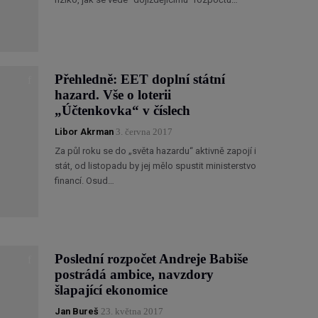
Přehledně: EET doplní státní
hazard. Vše o loterii
„Účtenkovka“ v číslech
Libor Akrman
3. června 2017
Za půl roku se do „světa hazardu“ aktivně zapojí i
stát, od listopadu by jej mělo spustit ministerstvo
financí. Osud…
Poslední rozpočet Andreje Babiše
postrádá ambice, navzdory
šlapající ekonomice
Jan Bureš
23. května 2017