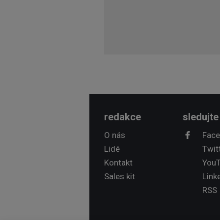
redakce
sledujte
O nás
Fac
Lidé
Twit
Kontakt
You
Sales kit
Link
RSS