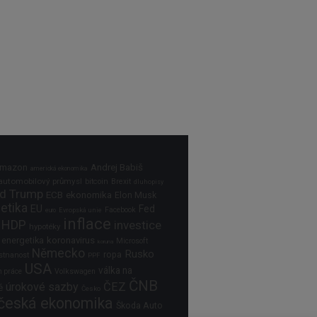
Andrej Babiš
mazon
americká ekonomika
automobilový průmysl
bitcoin
Brexit
dluhopisy
d Trump
ECB
ekonomika
Elon Musk
etika
EU
Fed
Facebook
Evropská unie
euro
inflace
HDP
investice
hypotéky
 energetika
koronavirus
Microsoft
koruna
Německo
Rusko
ropa
tnanost
PPF
USA
válka na
Volkswagen
h práce
ČNB
úrokové sazby
ČEZ
ě
Česko
česká ekonomika
Škoda Auto