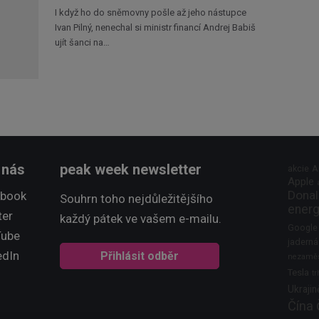
I když ho do sněmovny pošle až jeho nástupce
Ivan Pilný, nenechal si ministr financí Andrej Babiš
ujít šanci na…
 nás
peak week newsletter
akcie
A
Apple
Donal
ebook
Souhrn toho nejdůležitějšího
energ
ter
každý pátek ve vašem e-mailu.
Google
Tube
jaderná
edIn
Přihlásit odběr
nezaměs
Tesla
tr
Ukrajin
Čína