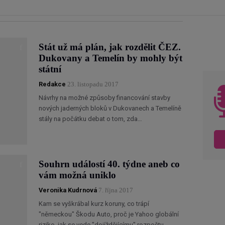
Stát už má plán, jak rozdělit ČEZ.
Dukovany a Temelín by mohly být
státní
Redakce
23. listopadu 2017
Návrhy na možné způsoby financování stavby
nových jaderných bloků v Dukovanech a Temelíně
stály na počátku debat o tom, zda…
Souhrn událostí 40. týdne aneb co
vám možná uniklo
Veronika Kudrnová
7. října 2017
Kam se vyškrábal kurz koruny, co trápí
"německou" Škodu Auto, proč je Yahoo globální
riziko, jak se vede "dojíždějícímu" rozpočtu…